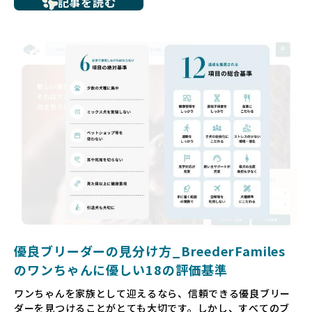
記事を読む
ち、健康面や社会性に問題を抱えていたり、またブリーダー
サイトで子犬だけを可愛く掲載されているものの、裏側では
親犬が乱繁殖によって体力を削られ、苦しい環境で過ごして
いるというケースもあります。こうした問題は、消費者にと
っても大きな負担であり、ワンちゃん自身にとっても非常に
望ましくない環境です。
だからこそ、私たちは正しい情報と安心して選べる場所を提
供すべきだと考えています。BreederFamiliesでは、ワンち
ゃんを家族のように愛する「優良ブリーダー」のみを独自の
厳しい基準で厳選し、その評価基準や評価結果をオープンに
しています。これにより、消費者の皆様が安心して子犬やブ
リーダーを選べる環境を整えています。
そして、消費者の皆様が正しい情報をもとに優良ブリーダー
を求めることで、ワンちゃんを家族のように愛する優良ブリ
ーダーが増え、営利優先の「悪徳ブリーダー」が自然と淘汰
される社会を目指しています。目の前の子犬だけでなく、親
犬や引退犬も大切にされる環境を作り上げ、すべてのワンち
優良ブリーダーの見分け方_BreederFamiles
ゃんに優しい世界を築いていきたいと考えています。
のワンちゃんに優しい18の評価基準
ペットショップでの生体販売では、ワンちゃんが健やかに成
ワンちゃんを家族として迎えるなら、信頼できる優良ブリー
長するための環境が十分に整っていない場合が多く、販売ま
ダーを見つけることがとても大切です。しかし、すべてのブ
での間に過密な環境や長距離移動のストレスを受けることが