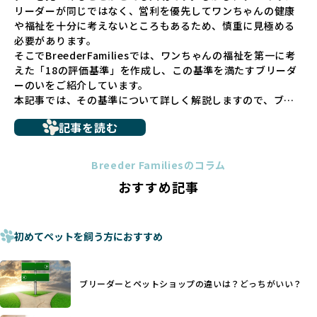
リーダーが同じではなく、営利を優先してワンちゃんの健康
少なくありません。このような環境は、健康リスクや社会性
や福祉を十分に考えないところもあるため、慎重に見極める
の問題につながりやすく、ワンちゃんにとっても望ましいと
必要があります。
は言えません。
そこでBreederFamiliesでは、ワンちゃんの福祉を第一に考
こうした背景から、BreederFamiliesはペットショップを介
えた「18の評価基準」を作成し、この基準を満たすブリーダ
さない直接販売を採用するとともに、ペットオークションや
ーのいをご紹介しています。
ペットショップを利用するブリーダーの掲載も行ってしませ
本記事では、その基準について詳しく解説しますので、ブリ
ん。
ーダー選びの参考にしていただければ幸いです。
ペットショップを避けた方がいい理由の詳細はこちら
記事を読む
トイプードルやコーギーなどの犬種では、見た目のためだけ
多くのブリーダーサイトでは、掲載するブリーダーの審査が
に断尾（しっぽを切る）や断耳（耳を切る）が行われている
法令レベルの最低基準にとどまっていることが問題です。こ
Breeder Familiesのコラム
ことがあります。
の法令レベルの基準はブリーディング環境の最低限を定める
おすすめ記事
これは痛みを伴う処置で、ワンちゃんの身体的な負担が大き
ものに過ぎず、ワンちゃんの心身の福祉やブリーダーの責任
く、慢性的な痛みや不安感を引き起こす可能性もあります。
ある姿勢を十分に保障するものではありません。そのため、
また、しっぽや耳はワンちゃんの重要なコミュニケーション
厳格なチェックを経ていないブリーダーが掲載されることも
手段でもあるため、切断されることで他の犬や人間との意思
初めてペットを飼う方におすすめ
少なくなく、消費者にとって選択の判断が難しい現状があり
疎通が難しくなることもあります。
ます。
ヨーロッパ諸国ではこうした処置が禁止されている一方で、
さらに、書類審査のみで掲載が許可されるサイトが多く、実
日本ではいまだ行われる場合があります。
際の飼育環境やブリーダーの姿勢が見えにくい点も課題で
ブリーダーとペットショップの違いは？どっちがいい？
優良ブリーダーは動物福祉を優先し、ワンちゃんの自然な姿
す。こうしたサイトでは、ブリーダーが記載する情報が主で
を大切にするため断尾・断耳を行いません。
あり、実際の現場や日々のケアの状況がわからないため、営