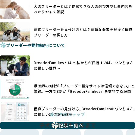
一方、営利優先ブリーダーでは「見た目が良く売れやすい」
利優先の「悪徳ブリーダー」が含まれるリスクが高まりま
犬のブリーダーとは？信頼できる人の選び方や仕事内容を
ことを理由に断尾や断耳を行うことがあり、中には麻酔なし
す。
わかりやすく解説
で処置するケースも見受けられます。
BreederFamiliesでは、ワンちゃんを大切にする「優良ブリ
「耳やしっぽを切らない」詳細はこちら
ーダー」のみを紹介するために、法令を超えた独自の基準を
設け、ブリーダーの理念や飼育環境の厳格なチェックを行っ
悪徳ブリーダーを見分け方とは？悪質な業者を見抜く優良
犬種ごとに異なる健康リスクや育て方のポイントを理解し、
ブリーダーの探し方
ています。
適切に対応するためには、深い知識と豊富な経験が欠かせま
ブリーダーや動物福祉について
せん。現在、犬種は200種類以上あり、それぞれに特有の健康
一部の営利優先のブリーディングでは、母犬の出産負担を考
リスクや性格特性が存在します。
えずに大量繁殖が行われ、親犬が心身ともに疲弊するケース
たとえば、パグは呼吸器系のトラブルを抱えやすく、ラブラ
が見られます。さらに、コストカットのために食事を減らし
BreederFamiliesとは 〜私たちが目指すのは、ワンちゃん
ドール・レトリバーには股関節形成不全への注意が必要で
たり、栄養のない食事を与える、適切な健康管理が行われな
に優しい世界〜
す。このような犬種ごとの違いを熟知し、適切なケアを提供
いなど、ワンちゃんの健康と福祉が犠牲にされることも少な
できるかどうかは、ブリーダーの専門性に大きく関わりま
くありません。
す。
獣医師の9割が「ブリーダー紹介サイトは信頼できない」と
また、健康リスクが予測しづらいミックス犬の繁殖や、愛情
優良ブリーダーは、少数の犬種（一般的に3種以内）に絞って
警鐘。一方で8割が『BreederFamilies』を支持する理由
が行き届かない多頭飼育等も問題です。これらのブリーディ
繁殖を行い、各犬種の特徴を熟知しています。これにより、
ング手法は、ワンちゃんの福祉を無視し、利益のみを追求す
犬種ごとの健康管理や繁殖において質の高いケアを提供する
るブリーダーによるものが多く、消費者にとっても深刻な課
優良ブリーダーの見分け方_BreederFamilesのワンちゃん
ことが可能です。
題となっています。
使い方のステップ
に優しい18の評価基準
一方、営利優先ブリーダーは流行や需要に応じて扱う犬種を
BreederFamiliesでは、こうしたワンちゃんに優しくないブ
増やす傾向があり、犬種ごとに異なる健康問題や適切な育成
子犬をお迎えするまで
リーディングをなくすため、すべてのワンちゃんを家族のよ
記事一覧へ
環境を十分に考慮しない場合があります。こうしたブリーダ
うに大切に飼育・繁殖を行っている「優良ブリーダー」のみ