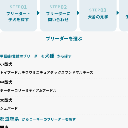
ーでは、ワンちゃんが適切なケアを受けられず、健康を損ね
を厳選しています。
01
02
たりストレスを抱えたりするリスクが高まります。
STEP
STEP
03
STEP
「少数の犬種に集中」の詳細はこちら
ブリーダー・
ブリーダーに
BreederFamiliesでは、アニマルウェルフェアを最優先に考
犬舎の見学
子犬を探す
問い合わせ
えた6つの絶対基準と12の総合基準を設定しています。これに
近年、ミックス犬はユニークな見た目や性格で人気がありま
より、ワンちゃんが心身ともに健やかに過ごせる環境で育つ
すが、無計画な交配には健康リスクが伴います。異なる犬種
ことを徹底しています。
の特徴を持つことで予測しにくい健康問題が発生する可能性
ブリーダーを選ぶ
BreederFamiliesでは、以下の6項目を必須条件とし、これら
が高く、診断や治療も複雑化する場合があります。また、ミ
を満たすブリーダーのみを選定しています：
ックス犬は成長後の性格や体格が予測しづらく、飼い主が期
これらの基準により、ワンちゃんの健全な成長と動物福祉に
待する理想と現実が大きく異なることも少なくありません。
犬種
基づいた責任あるブリーディングを確保しています。
甲信越/北陸のブリーダーを
から探す
優良ブリーダーは、犬種ごとの遺伝的特徴を守り、安定した
さらに、健康管理、社会性の育成、遺伝子検査、食事や運動
小型犬
健康と性格を次世代に引き継ぐために、ミックス犬の繁殖を
の質など、ワンちゃんの心身に配慮した飼育環境が整ってい
避けます。無計画な交配がもたらすリスクを理解し、飼い主
トイプードル
チワワ
ミニチュアダックスフンド
マルチーズ
るかを評価する12項目の総合基準を設けています。これによ
への十分な説明とアフターフォローを確保できる範囲での繁
り、より高い基準をクリアしたブリーダーだけを厳選してい
中型犬
殖を徹底しているのです。
ます。
一方、営利優先ブリーダーは流行や需要に応じて安易にミッ
ボーダーコリー
ミディアムプードル
その結果、合格率10%未満という厳しい基準をクリアした優
クス犬を繁殖し、健康管理や飼い主への配慮が不十分なこと
良ブリーダーのみが登録されています。
大型犬
が多く見受けられます。場合によっては、チワワ×ハスキー
BreederFamiliesでは、法令に準拠するだけでなく、ワンち
等体格の異なるリスクの高い交配を行うこともあります。
シェパード
ゃんを家族のように愛するという理念を共有するブリーダー
「ミックス犬を繁殖しない」の詳細はこちら
のみを厳選しています。これにより、ユーザーの皆さんに安
都道府県
からコーギーのブリーダーを探す
心して選べる選択肢を提供しています。
ペットショップやペットオークションは、流通過程でワンち
関東
「BreederFamilesのワンちゃんに優しい18の評価基準」は