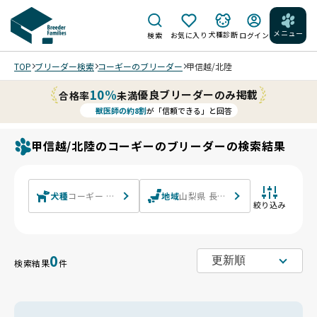
メニュー
犬種診断
検索
お気に入り
ログイン
TOP
ブリーダー検索
コーギーのブリーダー
甲信越/北陸
10%
優良ブリーダーのみ掲載
合格率
未満
獣医師の約8割
が「信頼できる」と回答
甲信越/北陸のコーギーのブリーダーの検索結果
犬種
コーギー ウェルシュ・コーギー・ペンブローク ウェルシュ
地域
山梨県 長野県 新潟県 富山県 石川
絞り込み
0
検索結果
件