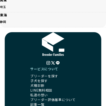
営利優先ブリーダーは、このような流行や需要に応じて無理
ます。この活動により、保護が必要なワンちゃんの救済や保
な繁殖を行いがちです。小柄な母犬を繁殖に多用して体に負
埼玉
護活動の支援にも貢献しています。
担をかけたり、子犬を小さく見せるために食事を減らすな
BreederFamiliesのこうした取り組みは、目の前の子犬だけ
東海
ど、健康を犠牲にした管理がされることもあります。このよ
でなく、すべてのワンちゃんに優しい未来を創るための大き
うな方法では、ワンちゃんの免疫力や体力が低下し、飼い主
静岡
な一歩です。ユーザーの皆さんがBreederFamiliesを通じて
にとっても将来的な医療費やケアの負担が増える恐れがあり
子犬をお迎えすることで、こうした社会貢献活動を間接的に
ます。
支えることができます。
優良ブリーダーは、こうした流行に流されず、ワンちゃんの
健康を最優先に考えています。特に小さいワンちゃんやレア
BreederFamiliesに登録されているブリーダーは、子犬が心
カラーの子犬を販売する場合は、健康リスクを十分に理解
身ともに健康に育つための環境づくりに全力を注いでいま
し、飼い主にそのリスクについて丁寧に説明しています。食
す。
事管理もしっかり行い、成長に必要な栄養を確保するなど、
遺伝的なリスクを最小限に抑えた繁殖計画、栄養バランスが
ワンちゃんの健康を第一にした繁殖を心がけています。
考えられた食事、子犬がのびのびと動ける適度な運動環境、
「見た目以上に健康重視」の詳細はこちら
さらに獣医師と連携した健康管理まで徹底しています。
サービスについて
その結果、BreederFamiliesを通じてお迎えする子犬は、元
ブリーダーを探す
引退犬とは、繁殖期を終えたワンちゃんたちのことを指しま
気で健康なスタートを切れることが大きな魅力です。
子犬を探す
す。
子犬の社会性は、家庭でのしつけをスムーズにする重要なポ
犬種診断
優良ブリーダーは、引退犬も家族の一員として、彼らの幸せ
イントです。BreederFamiliesのブリーダーは、母犬や兄弟
LINE無料相談
を願っています。よって、引退後も自宅で飼育を続けるか、
犬、人との触れ合いの時間をしっかり確保し、子犬が自然に
私達の想い
信頼できる相手に譲渡するなど、ワンちゃんが幸せに暮らせ
コミュニケーション能力を身につけられるよう育てていま
ブリーダー評価基準について
るように配慮します。
す。
記事一覧