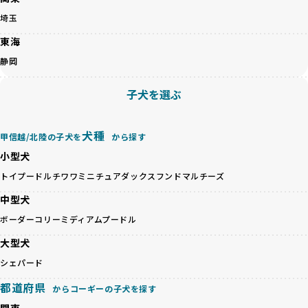
ゃんが長時間の輸送を強いられたり、狭いケージに閉じ込め
こちら
埼玉
られるなど、心身に大きな負担がかかります。このような環
境は、ストレスや感染リスクを増大させるだけでなく、ワン
東海
BreederFamiliesでは、すべてのブリーダーを書類審査、直
ちゃんの社会性や基本的なしつけにも悪影響を与える可能性
接のヒアリング、現地確認を通じて厳しく評価しています。
静岡
があります。
このプロセスにより、育成環境や健康管理だけでなく、ブリ
優良ブリーダーは、ワンちゃんの健康と幸せを第一に考え、
ーダー自身の理念や姿勢までも丁寧に確認しています。
子犬を選ぶ
ペットショップやオークションを介さずに直接飼い主に渡す
さらに、こうした評価結果は透明性を持って公開されている
ことを大切にしています。また、彼らはお迎え先を自身で確
ため、どのブリーダーを選んでも安心して子犬をお迎えいた
認し、ワンちゃんが安心して暮らせる環境を整えるために直
だけます。
犬種
甲信越/北陸の子犬を
から探す
接の引き渡しを基本とします。
徹底した透明性こそが、BreederFamiliesの大きな特徴で
一方で、営利優先ブリーダーは、広範囲に販売するためにペ
小型犬
す。
ットショップやオークションを活用し、子犬の心身への影響
トイプードル
チワワ
ミニチュアダックスフンド
マルチーズ
を軽視しがちです。
BreederFamiliesは、ペット業界が抱える命の大量生産・大
「ペットショップ等を使わない」の詳細はこちら
中型犬
量販売、負担の大きい流通構造、劣悪な飼育環境といった課
題に真摯に向き合っています。優良ブリーダーとの直接取引
ボーダーコリー
ミディアムプードル
近年、「小さくて可愛い」「珍しい毛色」という見た目の特
を促進することで、無駄な命の消費を減らし、命を大切にす
徴が人気を集め、高値で取引されることが多くなっていま
大型犬
る社会の実現を目指しています。
す。しかし、こうした特徴には健康リスクが伴う場合が少な
さらに、売上の一部を保護団体や保護団体を支援する公益法
シェパード
くありません。極小サイズは骨や心臓に負担がかかりやす
人へ寄付しています。多くのペット販売業者が、動物福祉へ
く、レアカラーには遺伝疾患のリスクが高まることがありま
都道府県
の取り組みが不十分であることを理由に寄付を断られる中、
からコーギーの子犬を探す
す。
BreederFamiliesはその姿勢が評価され、寄付が実現してい
関東