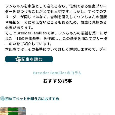
ペットショップでの生体販売では、ワンちゃんが健やかに成
ワンちゃんを家族として迎えるなら、信頼できる優良ブリー
長するための環境が十分に整っていない場合が多く、販売ま
ダーを見つけることがとても大切です。しかし、すべてのブ
での間に過密な環境や長距離移動のストレスを受けることが
リーダーが同じではなく、営利を優先してワンちゃんの健康
少なくありません。このような環境は、健康リスクや社会性
や福祉を十分に考えないところもあるため、慎重に見極める
の問題につながりやすく、ワンちゃんにとっても望ましいと
必要があります。
は言えません。
そこでBreederFamiliesでは、ワンちゃんの福祉を第一に考
こうした背景から、BreederFamiliesはペットショップを介
えた「18の評価基準」を作成し、この基準を満たすブリーダ
さない直接販売を採用するとともに、ペットオークションや
ーのいをご紹介しています。
ペットショップを利用するブリーダーの掲載も行ってしませ
本記事では、その基準について詳しく解説しますので、ブリ
ん。
ーダー選びの参考にしていただければ幸いです。
ペットショップを避けた方がいい理由の詳細はこちら
記事を読む
トイプードルやコーギーなどの犬種では、見た目のためだけ
多くのブリーダーサイトでは、掲載するブリーダーの審査が
に断尾（しっぽを切る）や断耳（耳を切る）が行われている
法令レベルの最低基準にとどまっていることが問題です。こ
Breeder Familiesのコラム
ことがあります。
の法令レベルの基準はブリーディング環境の最低限を定める
おすすめ記事
これは痛みを伴う処置で、ワンちゃんの身体的な負担が大き
ものに過ぎず、ワンちゃんの心身の福祉やブリーダーの責任
く、慢性的な痛みや不安感を引き起こす可能性もあります。
ある姿勢を十分に保障するものではありません。そのため、
また、しっぽや耳はワンちゃんの重要なコミュニケーション
厳格なチェックを経ていないブリーダーが掲載されることも
手段でもあるため、切断されることで他の犬や人間との意思
初めてペットを飼う方におすすめ
少なくなく、消費者にとって選択の判断が難しい現状があり
疎通が難しくなることもあります。
ます。
ヨーロッパ諸国ではこうした処置が禁止されている一方で、
さらに、書類審査のみで掲載が許可されるサイトが多く、実
日本ではいまだ行われる場合があります。