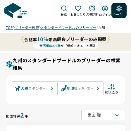
メニュー
犬種診断
検索
お気に入り
ログイン
TOP
ブリーダー検索
スタンダードプードルのブリーダー
九州
10%
優良ブリーダーのみ掲載
合格率
未満
獣医師の約8割
が「信頼できる」と回答
九州のスタンダードプードルのブリーダーの検索
結果
犬種
スタンダードプードル
地域
福岡県 佐賀県 長崎県 熊本県 大分
絞り込み
2
検索結果
件