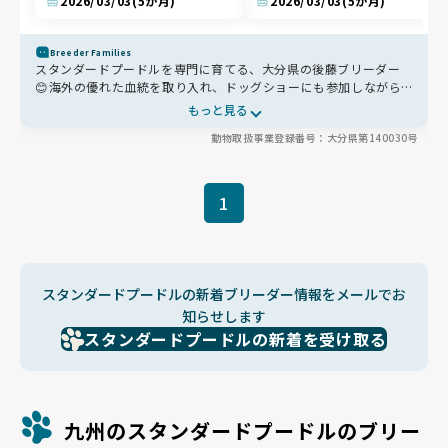
2026/03/03
(5か月)
2026/03/03
(5か月)
Breeder Families
スタンダードプードルを専門に育てる、大分県の後藤ブリーダー
😊海外の優れた血統を取り入れ、ドッグショーにも参加しながら
犬種本来の姿を追求しています。飼育頭数は5頭ほどに留めて一頭
もっと見る
一頭丁寧に育て、生涯の出産回数も3〜4回に抑えて早期引退する
動物取扱事業登録番号：大分県第140030号
など、母犬への負担をしっかりと考えた繁殖を行っています。芝の
ドッグランや果樹園の山で1日3回のびのびと運動できる環境で、
ご家族みんなに可愛がられて社会性も豊かに育ちます🌿
1
スタンダードプードルの新着ブリーダー情報をメールでお
知らせします
スタンダードプードルの新着を受け取る
九州のスタンダードプードルのブリー