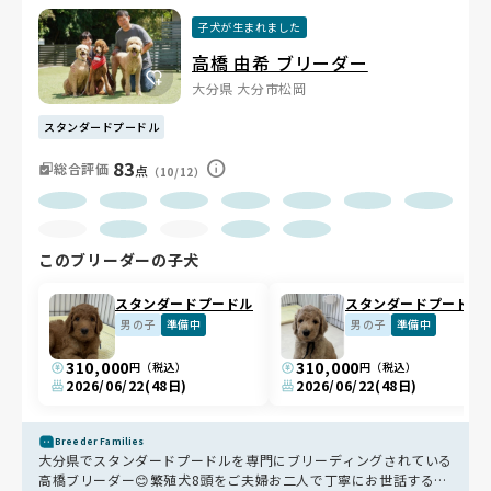
子犬が生まれました
高橋 由希 ブリーダー
大分県 大分市松岡
スタンダードプードル
83
総合評価
点
（10/12）
このブリーダーの子犬
スタンダードプードル
スタンダードプードル
男の子
準備中
男の子
準備中
310,000
310,000
円（税込）
円（税込）
2026/06/22
(48日)
2026/06/22
(48日)
Breeder Families
大分県でスタンダードプードルを専門にブリーディングされている
高橋ブリーダー😊繁殖犬8頭をご夫婦お二人で丁寧にお世話する少