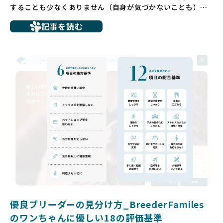
することも少なくありません（自身が気づかないことも）。
たとえば、ペットショップで購入した子犬が劣悪な環境で育
記事を読む
ち、健康面や社会性に問題を抱えていたり、またブリーダー
サイトで子犬だけを可愛く掲載されているものの、裏側では
親犬が乱繁殖によって体力を削られ、苦しい環境で過ごして
いるというケースもあります。こうした問題は、消費者にと
っても大きな負担であり、ワンちゃん自身にとっても非常に
望ましくない環境です。
だからこそ、私たちは正しい情報と安心して選べる場所を提
供すべきだと考えています。BreederFamiliesでは、ワンち
ゃんを家族のように愛する「優良ブリーダー」のみを独自の
厳しい基準で厳選し、その評価基準や評価結果をオープンに
しています。これにより、消費者の皆様が安心して子犬やブ
リーダーを選べる環境を整えています。
そして、消費者の皆様が正しい情報をもとに優良ブリーダー
を求めることで、ワンちゃんを家族のように愛する優良ブリ
ーダーが増え、営利優先の「悪徳ブリーダー」が自然と淘汰
される社会を目指しています。目の前の子犬だけでなく、親
犬や引退犬も大切にされる環境を作り上げ、すべてのワンち
優良ブリーダーの見分け方_BreederFamiles
ゃんに優しい世界を築いていきたいと考えています。
のワンちゃんに優しい18の評価基準