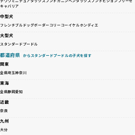
人へ寄付しています。多くのペット販売業者が、動物福祉へ
チワワ
ミニチュアダックスフンド
カニンヘンダックスフンド
ビションフリーゼ
く、レアカラーには遺伝疾患のリスクが高まることがありま
キャバリア
の取り組みが不十分であることを理由に寄付を断られる中、
す。
BreederFamiliesはその姿勢が評価され、寄付が実現してい
中型犬
営利優先ブリーダーは、このような流行や需要に応じて無理
ます。この活動により、保護が必要なワンちゃんの救済や保
な繁殖を行いがちです。小柄な母犬を繁殖に多用して体に負
フレンチブルドッグ
ボーダーコリー
コーイケルホンディエ
護活動の支援にも貢献しています。
担をかけたり、子犬を小さく見せるために食事を減らすな
BreederFamiliesのこうした取り組みは、目の前の子犬だけ
大型犬
ど、健康を犠牲にした管理がされることもあります。このよ
でなく、すべてのワンちゃんに優しい未来を創るための大き
うな方法では、ワンちゃんの免疫力や体力が低下し、飼い主
スタンダードプードル
な一歩です。ユーザーの皆さんがBreederFamiliesを通じて
にとっても将来的な医療費やケアの負担が増える恐れがあり
子犬をお迎えすることで、こうした社会貢献活動を間接的に
都道府県
ます。
からスタンダードプードルの子犬を探す
支えることができます。
優良ブリーダーは、こうした流行に流されず、ワンちゃんの
関東
健康を最優先に考えています。特に小さいワンちゃんやレア
BreederFamiliesに登録されているブリーダーは、子犬が心
全県
埼玉
神奈川
カラーの子犬を販売する場合は、健康リスクを十分に理解
身ともに健康に育つための環境づくりに全力を注いでいま
し、飼い主にそのリスクについて丁寧に説明しています。食
す。
東海
事管理もしっかり行い、成長に必要な栄養を確保するなど、
遺伝的なリスクを最小限に抑えた繁殖計画、栄養バランスが
全県
静岡
愛知
ワンちゃんの健康を第一にした繁殖を心がけています。
考えられた食事、子犬がのびのびと動ける適度な運動環境、
「見た目以上に健康重視」の詳細はこちら
さらに獣医師と連携した健康管理まで徹底しています。
近畿
その結果、BreederFamiliesを通じてお迎えする子犬は、元
奈良
引退犬とは、繁殖期を終えたワンちゃんたちのことを指しま
気で健康なスタートを切れることが大きな魅力です。
す。
子犬の社会性は、家庭でのしつけをスムーズにする重要なポ
九州
優良ブリーダーは、引退犬も家族の一員として、彼らの幸せ
イントです。BreederFamiliesのブリーダーは、母犬や兄弟
大分
を願っています。よって、引退後も自宅で飼育を続けるか、
犬、人との触れ合いの時間をしっかり確保し、子犬が自然に