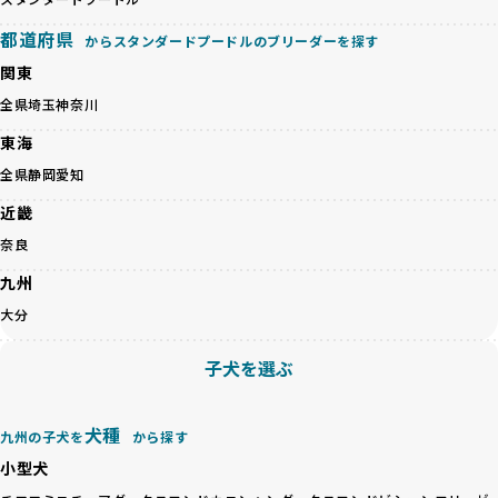
「ミックス犬を繁殖しない」の詳細はこちら
のみを厳選しています。これにより、ユーザーの皆さんに安
心して選べる選択肢を提供しています。
都道府県
からスタンダードプードルのブリーダーを探す
ペットショップやペットオークションは、流通過程でワンち
「BreederFamilesのワンちゃんに優しい18の評価基準」は
関東
ゃんが長時間の輸送を強いられたり、狭いケージに閉じ込め
こちら
られるなど、心身に大きな負担がかかります。このような環
全県
埼玉
神奈川
境は、ストレスや感染リスクを増大させるだけでなく、ワン
BreederFamiliesでは、すべてのブリーダーを書類審査、直
東海
ちゃんの社会性や基本的なしつけにも悪影響を与える可能性
接のヒアリング、現地確認を通じて厳しく評価しています。
があります。
このプロセスにより、育成環境や健康管理だけでなく、ブリ
全県
静岡
愛知
優良ブリーダーは、ワンちゃんの健康と幸せを第一に考え、
ーダー自身の理念や姿勢までも丁寧に確認しています。
近畿
ペットショップやオークションを介さずに直接飼い主に渡す
さらに、こうした評価結果は透明性を持って公開されている
ことを大切にしています。また、彼らはお迎え先を自身で確
ため、どのブリーダーを選んでも安心して子犬をお迎えいた
奈良
認し、ワンちゃんが安心して暮らせる環境を整えるために直
だけます。
九州
接の引き渡しを基本とします。
徹底した透明性こそが、BreederFamiliesの大きな特徴で
一方で、営利優先ブリーダーは、広範囲に販売するためにペ
す。
大分
ットショップやオークションを活用し、子犬の心身への影響
を軽視しがちです。
BreederFamiliesは、ペット業界が抱える命の大量生産・大
子犬を選ぶ
「ペットショップ等を使わない」の詳細はこちら
量販売、負担の大きい流通構造、劣悪な飼育環境といった課
題に真摯に向き合っています。優良ブリーダーとの直接取引
近年、「小さくて可愛い」「珍しい毛色」という見た目の特
を促進することで、無駄な命の消費を減らし、命を大切にす
犬種
九州の子犬を
から探す
徴が人気を集め、高値で取引されることが多くなっていま
る社会の実現を目指しています。
小型犬
す。しかし、こうした特徴には健康リスクが伴う場合が少な
さらに、売上の一部を保護団体や保護団体を支援する公益法
くありません。極小サイズは骨や心臓に負担がかかりやす