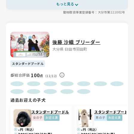
数体制で、室内フリーや毎日のお散歩など運動環境も充実していま
もっと見る
す🏋️成長段階に合わせたフードの使い分けや、3項目すべてクリア
動物取扱事業登録番号：大分市第121002号
の遺伝子検査、母犬の体調を最優先にした繁殖など、各面で行き届
いたケアが感じられます。お迎え後も同胎兄弟のグループLINEや
オフ会など、長く寄り添うサポートも魅力です🐩
後藤 沙織 ブリーダー
大分県 日田市羽田町
スタンダードプードル
100
総合評価
点
（12/12）
過去お迎えの子犬
スタンダードプードル
スタンダードプードル
女の子
お迎え済
男の子
お迎え済
-
-
円（税込）
円（税込）