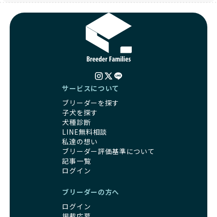
信頼できる相手に譲渡するなど、ワンちゃんが幸せに暮らせ
コミュニケーション能力を身につけられるよう育てていま
るように配慮します。
す。
一方、営利優先ブリーダーは引退犬を「コスト」として考
家庭に迎えたその日から、すでに社会性の基盤ができている
え、早く手放すことを考えます。場合によっては、悪徳保護
ため、新しい環境にもスムーズに適応できます。
団体に引き渡されることもあり、ワンちゃんの生活が不安定
これにより、飼い主さんにとっても安心してスタートできる
になる可能性が高まります。
でしょう。
引退犬に対する扱いがどうなっているかも、優良ブリーダー
BreederFamiliesのブリーダーは、犬種に関する豊富な知識
を見分けるポイントとなります。
と経験を持っています。そのため、子犬を迎えた後の健康管
「引退犬も大切に」の詳細はこちら
サービスについて
理やしつけ、生活スタイルに合わせた育て方について、丁寧
なアドバイスを受けられます。「この犬種ならではの特徴
ブリーダーを探す
社会化とは、ワンちゃんが人間や他の犬、日常の環境にスム
は？」「食事はどうしたらいい？」など、疑問や悩みがあれ
子犬を探す
ーズに適応できるようにするプロセスです。ワンちゃんの社
ば、専門的な視点から解決のヒントをもらえるのも安心でき
犬種診断
会化は、生後3週間から12週間頃の「社会化期」と呼ばれる
るポイントです。
LINE無料相談
時期が特に重要です。この期間は、ブリーダーが飼育してい
BreederFamiliesでは、すべてのブリーダーが厳しい基準を
私達の想い
る時期と重なるため、ワンちゃんが人や他の犬、家庭環境に
クリアした方々だけです。運営チームがブリーダーに直接ヒ
ブリーダー評価基準について
対して適応力を高めるための基礎を築く貴重な機会となりま
アリングを行い、現地確認を経て透明性の高い情報を公開し
記事一覧
す。
ています。
ログイン
優良ブリーダーは、母犬との愛情ある触れ合いや、兄弟犬や
これにより、ユーザーは見た目だけでなく、育成環境や健康
他の犬との遊び、人や日常的な家庭環境への慣れを促すこと
管理体制、社会性の取り組みといった客観的なデータを基に
ブリーダーの方へ
で社会化を進めています。これにより、新しい家族に迎えら
安心して子犬を選ぶことができます。
ログイン
れた後もストレスなく過ごせるようサポートします。
子犬のお迎えまでのやりとりに不安を感じる方も多いかもし
掲載応募