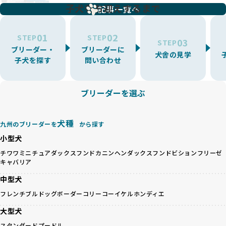
増やす傾向があり、犬種ごとに異なる健康問題や適切な育成
子犬をお迎えするまで
リーディングをなくすため、すべてのワンちゃんを家族のよ
記事一覧へ
環境を十分に考慮しない場合があります。こうしたブリーダ
うに大切に飼育・繁殖を行っている「優良ブリーダー」のみ
ーでは、ワンちゃんが適切なケアを受けられず、健康を損ね
を厳選しています。
01
02
たりストレスを抱えたりするリスクが高まります。
STEP
STEP
03
STEP
「少数の犬種に集中」の詳細はこちら
ブリーダー・
ブリーダーに
BreederFamiliesでは、アニマルウェルフェアを最優先に考
犬舎の見学
子犬を探す
問い合わせ
えた6つの絶対基準と12の総合基準を設定しています。これに
近年、ミックス犬はユニークな見た目や性格で人気がありま
より、ワンちゃんが心身ともに健やかに過ごせる環境で育つ
すが、無計画な交配には健康リスクが伴います。異なる犬種
ことを徹底しています。
の特徴を持つことで予測しにくい健康問題が発生する可能性
ブリーダーを選ぶ
BreederFamiliesでは、以下の6項目を必須条件とし、これら
が高く、診断や治療も複雑化する場合があります。また、ミ
を満たすブリーダーのみを選定しています：
ックス犬は成長後の性格や体格が予測しづらく、飼い主が期
これらの基準により、ワンちゃんの健全な成長と動物福祉に
待する理想と現実が大きく異なることも少なくありません。
犬種
基づいた責任あるブリーディングを確保しています。
九州のブリーダーを
から探す
優良ブリーダーは、犬種ごとの遺伝的特徴を守り、安定した
さらに、健康管理、社会性の育成、遺伝子検査、食事や運動
小型犬
健康と性格を次世代に引き継ぐために、ミックス犬の繁殖を
の質など、ワンちゃんの心身に配慮した飼育環境が整ってい
避けます。無計画な交配がもたらすリスクを理解し、飼い主
チワワ
ミニチュアダックスフンド
カニンヘンダックスフンド
ビションフリーゼ
るかを評価する12項目の総合基準を設けています。これによ
キャバリア
への十分な説明とアフターフォローを確保できる範囲での繁
り、より高い基準をクリアしたブリーダーだけを厳選してい
殖を徹底しているのです。
ます。
中型犬
一方、営利優先ブリーダーは流行や需要に応じて安易にミッ
その結果、合格率10%未満という厳しい基準をクリアした優
フレンチブルドッグ
ボーダーコリー
コーイケルホンディエ
クス犬を繁殖し、健康管理や飼い主への配慮が不十分なこと
良ブリーダーのみが登録されています。
が多く見受けられます。場合によっては、チワワ×ハスキー
BreederFamiliesでは、法令に準拠するだけでなく、ワンち
大型犬
等体格の異なるリスクの高い交配を行うこともあります。
ゃんを家族のように愛するという理念を共有するブリーダー
スタンダードプードル