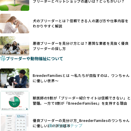
際の飼育環境やブリーダーの姿勢が見えにくい点も課題で
ブリーダーとペットショップの違いは？どっちがいい？
優良ブリーダーは動物福祉を優先し、ワンちゃんの自然な姿
す。こうしたサイトでは、ブリーダーが記載する情報が主で
を大切にするため断尾・断耳を行いません。
あり、実際の現場や日々のケアの状況がわからないため、営
一方、営利優先ブリーダーでは「見た目が良く売れやすい」
利優先の「悪徳ブリーダー」が含まれるリスクが高まりま
犬のブリーダーとは？信頼できる人の選び方や仕事内容を
ことを理由に断尾や断耳を行うことがあり、中には麻酔なし
す。
わかりやすく解説
で処置するケースも見受けられます。
BreederFamiliesでは、ワンちゃんを大切にする「優良ブリ
「耳やしっぽを切らない」詳細はこちら
ーダー」のみを紹介するために、法令を超えた独自の基準を
設け、ブリーダーの理念や飼育環境の厳格なチェックを行っ
悪徳ブリーダーを見分け方とは？悪質な業者を見抜く優良
犬種ごとに異なる健康リスクや育て方のポイントを理解し、
ブリーダーの探し方
ています。
適切に対応するためには、深い知識と豊富な経験が欠かせま
ブリーダーや動物福祉について
せん。現在、犬種は200種類以上あり、それぞれに特有の健康
一部の営利優先のブリーディングでは、母犬の出産負担を考
リスクや性格特性が存在します。
えずに大量繁殖が行われ、親犬が心身ともに疲弊するケース
たとえば、パグは呼吸器系のトラブルを抱えやすく、ラブラ
が見られます。さらに、コストカットのために食事を減らし
BreederFamiliesとは 〜私たちが目指すのは、ワンちゃん
ドール・レトリバーには股関節形成不全への注意が必要で
たり、栄養のない食事を与える、適切な健康管理が行われな
に優しい世界〜
す。このような犬種ごとの違いを熟知し、適切なケアを提供
いなど、ワンちゃんの健康と福祉が犠牲にされることも少な
できるかどうかは、ブリーダーの専門性に大きく関わりま
くありません。
す。
獣医師の9割が「ブリーダー紹介サイトは信頼できない」と
また、健康リスクが予測しづらいミックス犬の繁殖や、愛情
優良ブリーダーは、少数の犬種（一般的に3種以内）に絞って
警鐘。一方で8割が『BreederFamilies』を支持する理由
が行き届かない多頭飼育等も問題です。これらのブリーディ
繁殖を行い、各犬種の特徴を熟知しています。これにより、
ング手法は、ワンちゃんの福祉を無視し、利益のみを追求す
犬種ごとの健康管理や繁殖において質の高いケアを提供する
るブリーダーによるものが多く、消費者にとっても深刻な課
優良ブリーダーの見分け方_BreederFamilesのワンちゃん
ことが可能です。
題となっています。
使い方のステップ
に優しい18の評価基準
一方、営利優先ブリーダーは流行や需要に応じて扱う犬種を
BreederFamiliesでは、こうしたワンちゃんに優しくないブ