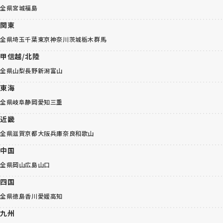
全県
宮城
福島
関東
全県
埼玉
千葉
東京
神奈川
茨城
栃木
群馬
甲信越/北陸
全県
山梨
長野
新潟
富山
東海
全県
岐阜
静岡
愛知
三重
近畿
全県
滋賀
京都
大阪
兵庫
奈良
和歌山
中国
全県
岡山
広島
山口
四国
全県
徳島
香川
愛媛
高知
九州