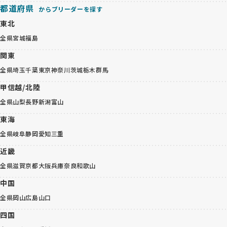
都道府県
からブリーダーを探す
東北
全県
宮城
福島
関東
全県
埼玉
千葉
東京
神奈川
茨城
栃木
群馬
甲信越/北陸
全県
山梨
長野
新潟
富山
東海
全県
岐阜
静岡
愛知
三重
近畿
全県
滋賀
京都
大阪
兵庫
奈良
和歌山
中国
全県
岡山
広島
山口
四国