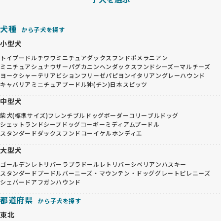
犬種
から子犬を探す
小型犬
トイプードル
チワワ
ミニチュアダックスフンド
ポメラニアン
ミニチュアシュナウザー
パグ
カニンヘンダックスフンド
シーズー
マルチーズ
ヨークシャーテリア
ビションフリーゼ
パピヨン
イタリアングレーハウンド
キャバリア
ミニチュアプードル
狆(チン)
日本スピッツ
中型犬
柴犬(標準サイズ)
フレンチブルドッグ
ボーダーコリー
ブルドッグ
シェットランドシープドッグ
コーギー
ミディアムプードル
スタンダードダックスフンド
コーイケルホンディエ
大型犬
ゴールデンレトリバー
ラブラドールレトリバー
シベリアンハスキー
スタンダードプードル
バーニーズ・マウンテン・ドッグ
グレートピレニーズ
シェパード
アフガンハウンド
都道府県
から子犬を探す
東北