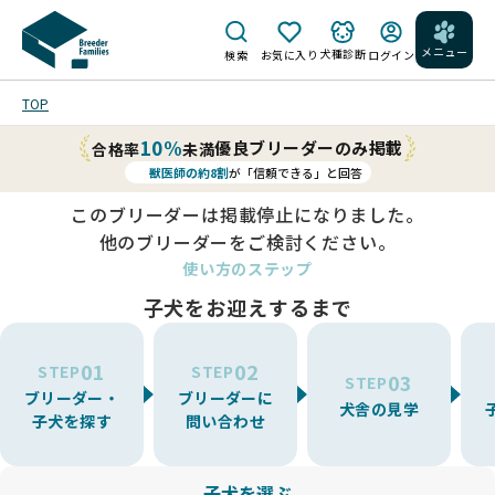
メニュー
犬種診断
検索
お気に入り
ログイン
TOP
10%
優良ブリーダーのみ掲載
合格率
未満
獣医師の約8割
が「信頼できる」と回答
このブリーダーは掲載停止になりました。
他のブリーダーをご検討ください。
使い方のステップ
子犬をお迎えするまで
01
02
STEP
STEP
03
STEP
ブリーダー・
ブリーダーに
犬舎の見学
子犬を探す
問い合わせ
子犬を選ぶ