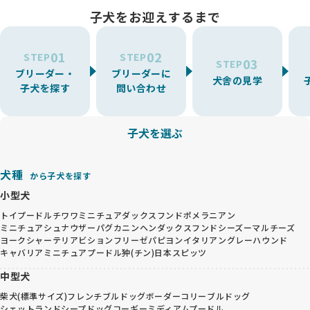
子犬をお迎えするまで
01
02
STEP
STEP
03
STEP
ブリーダー・
ブリーダーに
犬舎の見学
子犬を探す
問い合わせ
子犬を選ぶ
犬種
から子犬を探す
小型犬
トイプードル
チワワ
ミニチュアダックスフンド
ポメラニアン
ミニチュアシュナウザー
パグ
カニンヘンダックスフンド
シーズー
マルチーズ
ヨークシャーテリア
ビションフリーゼ
パピヨン
イタリアングレーハウンド
キャバリア
ミニチュアプードル
狆(チン)
日本スピッツ
中型犬
柴犬(標準サイズ)
フレンチブルドッグ
ボーダーコリー
ブルドッグ
シェットランドシープドッグ
コーギー
ミディアムプードル