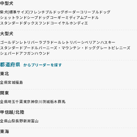
中型犬
柴犬(標準サイズ)
フレンチブルドッグ
ボーダーコリー
ブルドッグ
シェットランドシープドッグ
コーギー
ミディアムプードル
スタンダードダックスフンド
コーイケルホンディエ
大型犬
ゴールデンレトリバー
ラブラドールレトリバー
シベリアンハスキー
スタンダードプードル
バーニーズ・マウンテン・ドッグ
グレートピレニーズ
シェパード
アフガンハウンド
都道府県
からブリーダーを探す
東北
全県
宮城
福島
関東
全県
埼玉
千葉
東京
神奈川
茨城
栃木
群馬
甲信越/北陸
全県
山梨
長野
新潟
富山
東海