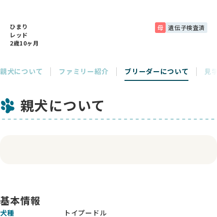
ひまり
母
遺伝子検査済
レッド
2歳10ヶ月
親犬について
ファミリー紹介
ブリーダーについて
見
親犬について
基本情報
犬種
トイプードル