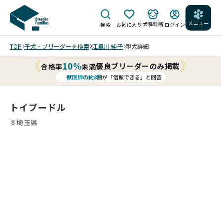
メニュー
犬種診断
検索
お気に入り
ログイン
TOP
子犬・ブリーダーを検索
江里川 純子
親犬詳細
10%
優良ブリーダーのみ掲載
合格率
未満
獣医師の約8割
が「信頼できる」と回答
トイプードル
埼玉県