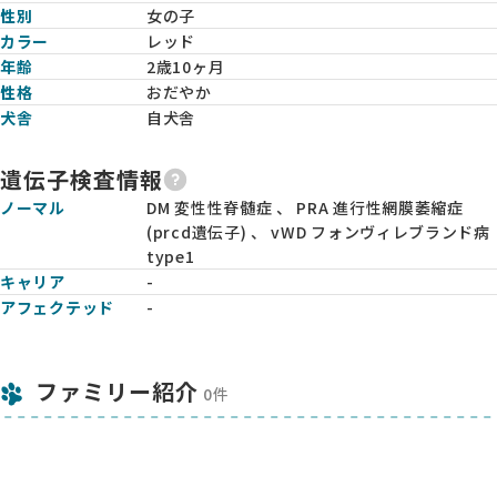
性別
女の子
カラー
レッド
年齢
2歳10ヶ月
性格
おだやか
犬舎
自犬舎
遺伝子検査情報
ノーマル
DM 変性性脊髄症 、 PRA 進行性網膜萎縮症
(prcd遺伝子) 、 vWD フォンヴィレブランド病
type1
キャリア
-
アフェクテッド
-
ファミリー紹介
0件