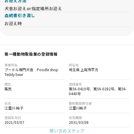
お迎え方法
犬舎お迎えor指定場所お迎え
血統書引き渡し
お迎え時
第一種動物取扱業の登録情報
事業所名
所在地
プードル専門犬舎 Poodle shop
埼玉県 上尾市平方
Teddy bear
種別
登録番号
販売
第56-0410号、第56-0282号、第56-
0440号
氏名
動物取扱責任者
江里川 純子
江里川純子
登録年月日
有効期限
2021/03/07
2031/03/08
使い方のステップ