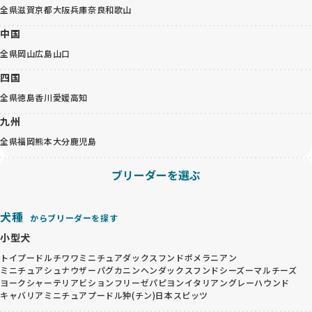
全県
滋賀
京都
大阪
兵庫
奈良
和歌山
中国
全県
岡山
広島
山口
四国
全県
徳島
香川
愛媛
高知
九州
全県
福岡
熊本
大分
鹿児島
ブリーダーを選ぶ
犬種
からブリーダーを探す
小型犬
トイプードル
チワワ
ミニチュアダックスフンド
ポメラニアン
ミニチュアシュナウザー
パグ
カニンヘンダックスフンド
シーズー
マルチーズ
ヨークシャーテリア
ビションフリーゼ
パピヨン
イタリアングレーハウンド
キャバリア
ミニチュアプードル
狆(チン)
日本スピッツ