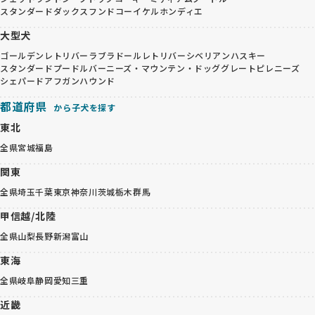
スタンダードダックスフンド
コーイケルホンディエ
大型犬
ゴールデンレトリバー
ラブラドールレトリバー
シベリアンハスキー
スタンダードプードル
バーニーズ・マウンテン・ドッグ
グレートピレニーズ
シェパード
アフガンハウンド
都道府県
から子犬を探す
東北
全県
宮城
福島
関東
全県
埼玉
千葉
東京
神奈川
茨城
栃木
群馬
甲信越/北陸
全県
山梨
長野
新潟
富山
東海
全県
岐阜
静岡
愛知
三重
近畿