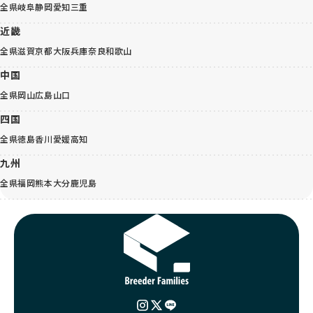
全県
岐阜
静岡
愛知
三重
近畿
全県
滋賀
京都
大阪
兵庫
奈良
和歌山
中国
全県
岡山
広島
山口
四国
全県
徳島
香川
愛媛
高知
九州
全県
福岡
熊本
大分
鹿児島