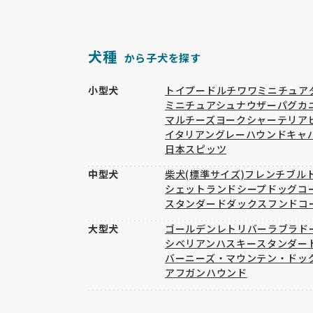
犬種
から子犬を探す
小型犬
トイプードル
チワワ
ミニチュア
ミニチュアシュナウザー
パグ
カ
マルチーズ
ヨークシャーテリア
イタリアングレーハウンド
キャ
日本スピッツ
中型犬
柴犬(標準サイズ)
フレンチブル
シェットランドシープドッグ
コ
スタンダードダックスフンド
コ
大型犬
ゴールデンレトリバー
ラブラド
シベリアンハスキー
スタンダー
バーニーズ・マウンテン・ドッ
アフガンハウンド