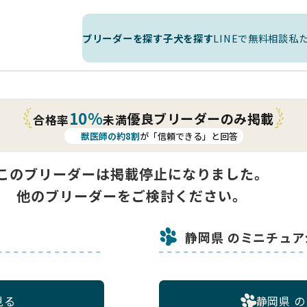
ブリーダーを探す
子犬を探す
LINEで無料相談
私
10%
優良ブリーダーのみ掲載
合格率
未満
獣医師の約8割
が「信頼できる」と回答
このブリーダーは掲載停止になりました。
他のブリーダーをご検討ください。
静岡県 のミニチュ
見る
静岡県 