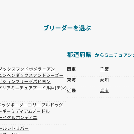
ブリーダーを選ぶ
都道府県
からミニチュアシ
ダックスフンド
ポメラニアン
関東
千葉
ニンヘンダックスフンド
シーズー
東海
愛知
ビションフリーゼ
パピヨン
バリア
ミニチュアプードル
狆(チン)
近畿
兵庫
ドッグ
ボーダーコリー
ブルドッグ
ーギー
ミディアムプードル
ーイケルホンディエ
ールレトリバー