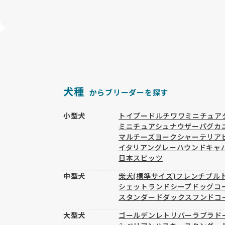
犬種
からブリーダーを探す
小型犬
トイプードル
チワワ
ミニチュア
ミニチュアシュナウザー
パグ
カ
マルチーズ
ヨークシャーテリア
イタリアングレーハウンド
キャ
日本スピッツ
中型犬
柴犬(標準サイズ)
フレンチブル
シェットランドシープドッグ
コ
スタンダードダックスフンド
コ
大型犬
ゴールデンレトリバー
ラブラド