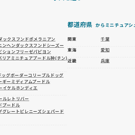
都道府県
からミニチュアシ
ダックスフンド
ポメラニアン
関東
千葉
ニンヘンダックスフンド
シーズー
東海
愛知
ビションフリーゼ
パピヨン
バリア
ミニチュアプードル
狆(チン)
近畿
兵庫
ドッグ
ボーダーコリー
ブルドッグ
ーギー
ミディアムプードル
ーイケルホンディエ
ールレトリバー
ドプードル
グ
グレートピレニーズ
シェパード