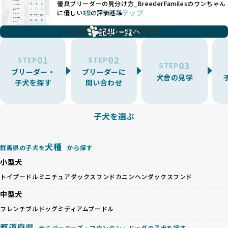
優良ブリーダーの見分け方_BreederFamilesのワンちゃん
ことが可能です。
題となっています。
使い方のステップ
に優しい18の評価基準
一方、営利優先ブリーダーは流行や需要に応じて扱う犬種を
BreederFamiliesでは、こうしたワンちゃんに優しくないブ
増やす傾向があり、犬種ごとに異なる健康問題や適切な育成
子犬をお迎えするまで
リーディングをなくすため、すべてのワンちゃんを家族のよ
記事一覧へ
環境を十分に考慮しない場合があります。こうしたブリーダ
うに大切に飼育・繁殖を行っている「優良ブリーダー」のみ
ーでは、ワンちゃんが適切なケアを受けられず、健康を損ね
を厳選しています。
01
02
たりストレスを抱えたりするリスクが高まります。
STEP
STEP
03
STEP
「少数の犬種に集中」の詳細はこちら
ブリーダー・
ブリーダーに
BreederFamiliesでは、アニマルウェルフェアを最優先に考
犬舎の見学
子犬を探す
問い合わせ
えた6つの絶対基準と12の総合基準を設定しています。これに
近年、ミックス犬はユニークな見た目や性格で人気がありま
より、ワンちゃんが心身ともに健やかに過ごせる環境で育つ
すが、無計画な交配には健康リスクが伴います。異なる犬種
ことを徹底しています。
の特徴を持つことで予測しにくい健康問題が発生する可能性
子犬を選ぶ
BreederFamiliesでは、以下の6項目を必須条件とし、これら
が高く、診断や治療も複雑化する場合があります。また、ミ
を満たすブリーダーのみを選定しています：
ックス犬は成長後の性格や体格が予測しづらく、飼い主が期
これらの基準により、ワンちゃんの健全な成長と動物福祉に
待する理想と現実が大きく異なることも少なくありません。
犬種
基づいた責任あるブリーディングを確保しています。
群馬県の子犬を
から探す
優良ブリーダーは、犬種ごとの遺伝的特徴を守り、安定した
さらに、健康管理、社会性の育成、遺伝子検査、食事や運動
小型犬
健康と性格を次世代に引き継ぐために、ミックス犬の繁殖を
の質など、ワンちゃんの心身に配慮した飼育環境が整ってい
避けます。無計画な交配がもたらすリスクを理解し、飼い主
トイプードル
ミニチュアダックスフンド
カニンヘンダックスフンド
るかを評価する12項目の総合基準を設けています。これによ
への十分な説明とアフターフォローを確保できる範囲での繁
り、より高い基準をクリアしたブリーダーだけを厳選してい
中型犬
殖を徹底しているのです。
ます。
一方、営利優先ブリーダーは流行や需要に応じて安易にミッ
フレンチブルドッグ
ミディアムプードル
その結果、合格率10%未満という厳しい基準をクリアした優
クス犬を繁殖し、健康管理や飼い主への配慮が不十分なこと
良ブリーダーのみが登録されています。
都道府県
からバーニーズ・マウンテン・ドッグの子犬を探す