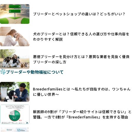
ます。
ヨーロッパ諸国ではこうした処置が禁止されている一方で、
さらに、書類審査のみで掲載が許可されるサイトが多く、実
日本ではいまだ行われる場合があります。
際の飼育環境やブリーダーの姿勢が見えにくい点も課題で
ブリーダーとペットショップの違いは？どっちがいい？
優良ブリーダーは動物福祉を優先し、ワンちゃんの自然な姿
す。こうしたサイトでは、ブリーダーが記載する情報が主で
を大切にするため断尾・断耳を行いません。
あり、実際の現場や日々のケアの状況がわからないため、営
一方、営利優先ブリーダーでは「見た目が良く売れやすい」
利優先の「悪徳ブリーダー」が含まれるリスクが高まりま
犬のブリーダーとは？信頼できる人の選び方や仕事内容を
ことを理由に断尾や断耳を行うことがあり、中には麻酔なし
す。
わかりやすく解説
で処置するケースも見受けられます。
BreederFamiliesでは、ワンちゃんを大切にする「優良ブリ
「耳やしっぽを切らない」詳細はこちら
ーダー」のみを紹介するために、法令を超えた独自の基準を
設け、ブリーダーの理念や飼育環境の厳格なチェックを行っ
悪徳ブリーダーを見分け方とは？悪質な業者を見抜く優良
犬種ごとに異なる健康リスクや育て方のポイントを理解し、
ブリーダーの探し方
ています。
適切に対応するためには、深い知識と豊富な経験が欠かせま
ブリーダーや動物福祉について
せん。現在、犬種は200種類以上あり、それぞれに特有の健康
一部の営利優先のブリーディングでは、母犬の出産負担を考
リスクや性格特性が存在します。
えずに大量繁殖が行われ、親犬が心身ともに疲弊するケース
たとえば、パグは呼吸器系のトラブルを抱えやすく、ラブラ
が見られます。さらに、コストカットのために食事を減らし
BreederFamiliesとは 〜私たちが目指すのは、ワンちゃん
ドール・レトリバーには股関節形成不全への注意が必要で
たり、栄養のない食事を与える、適切な健康管理が行われな
に優しい世界〜
す。このような犬種ごとの違いを熟知し、適切なケアを提供
いなど、ワンちゃんの健康と福祉が犠牲にされることも少な
できるかどうかは、ブリーダーの専門性に大きく関わりま
くありません。
す。
獣医師の9割が「ブリーダー紹介サイトは信頼できない」と
また、健康リスクが予測しづらいミックス犬の繁殖や、愛情
優良ブリーダーは、少数の犬種（一般的に3種以内）に絞って
警鐘。一方で8割が『BreederFamilies』を支持する理由
が行き届かない多頭飼育等も問題です。これらのブリーディ
繁殖を行い、各犬種の特徴を熟知しています。これにより、
ング手法は、ワンちゃんの福祉を無視し、利益のみを追求す
犬種ごとの健康管理や繁殖において質の高いケアを提供する
るブリーダーによるものが多く、消費者にとっても深刻な課