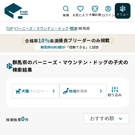
メニュー
犬種診断
検索
お気に入り
ログイン
TOP
バーニーズ・マウンテン・ドッグ
関東
群馬県
10%
優良ブリーダーのみ掲載
合格率
未満
獣医師の約8割
が「信頼できる」と回答
群馬県のバーニーズ・マウンテン・ドッグの子犬の
検索結果
犬種
バーニーズ・マウンテン・ドッグ
地域
群馬県
絞り込み
0
検索結果
件