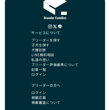
る社会の実現を目指しています。
す。しかし、こうした特徴には健康リスクが伴う場合が少な
さらに、売上の一部を保護団体や保護団体を支援する公益法
くありません。極小サイズは骨や心臓に負担がかかりやす
人へ寄付しています。多くのペット販売業者が、動物福祉へ
く、レアカラーには遺伝疾患のリスクが高まることがありま
の取り組みが不十分であることを理由に寄付を断られる中、
す。
BreederFamiliesはその姿勢が評価され、寄付が実現してい
営利優先ブリーダーは、このような流行や需要に応じて無理
ます。この活動により、保護が必要なワンちゃんの救済や保
な繁殖を行いがちです。小柄な母犬を繁殖に多用して体に負
護活動の支援にも貢献しています。
サービスについて
担をかけたり、子犬を小さく見せるために食事を減らすな
BreederFamiliesのこうした取り組みは、目の前の子犬だけ
ブリーダーを探す
ど、健康を犠牲にした管理がされることもあります。このよ
でなく、すべてのワンちゃんに優しい未来を創るための大き
子犬を探す
うな方法では、ワンちゃんの免疫力や体力が低下し、飼い主
な一歩です。ユーザーの皆さんがBreederFamiliesを通じて
犬種診断
にとっても将来的な医療費やケアの負担が増える恐れがあり
子犬をお迎えすることで、こうした社会貢献活動を間接的に
LINE無料相談
ます。
支えることができます。
私達の想い
優良ブリーダーは、こうした流行に流されず、ワンちゃんの
ブリーダー評価基準について
健康を最優先に考えています。特に小さいワンちゃんやレア
BreederFamiliesに登録されているブリーダーは、子犬が心
記事一覧
カラーの子犬を販売する場合は、健康リスクを十分に理解
身ともに健康に育つための環境づくりに全力を注いでいま
ログイン
し、飼い主にそのリスクについて丁寧に説明しています。食
す。
事管理もしっかり行い、成長に必要な栄養を確保するなど、
遺伝的なリスクを最小限に抑えた繁殖計画、栄養バランスが
ブリーダーの方へ
ワンちゃんの健康を第一にした繁殖を心がけています。
考えられた食事、子犬がのびのびと動ける適度な運動環境、
「見た目以上に健康重視」の詳細はこちら
ログイン
さらに獣医師と連携した健康管理まで徹底しています。
掲載応募
その結果、BreederFamiliesを通じてお迎えする子犬は、元
引退犬とは、繁殖期を終えたワンちゃんたちのことを指しま
掲載審査について
気で健康なスタートを切れることが大きな魅力です。
す。
子犬の社会性は、家庭でのしつけをスムーズにする重要なポ