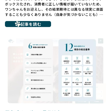
ボックス化され、消費者に正しい情報が届いていないため、
ワンちゃんをお迎えし、その結果期待とは異なる現実に直面
することも少なくありません（自身が気づかないことも）。
たとえば、ペットショップで購入した子犬が劣悪な環境で育
記事を読む
ち、健康面や社会性に問題を抱えていたり、またブリーダー
サイトで子犬だけを可愛く掲載されているものの、裏側では
親犬が乱繁殖によって体力を削られ、苦しい環境で過ごして
いるというケースもあります。こうした問題は、消費者にと
っても大きな負担であり、ワンちゃん自身にとっても非常に
望ましくない環境です。
だからこそ、私たちは正しい情報と安心して選べる場所を提
供すべきだと考えています。BreederFamiliesでは、ワンち
ゃんを家族のように愛する「優良ブリーダー」のみを独自の
厳しい基準で厳選し、その評価基準や評価結果をオープンに
しています。これにより、消費者の皆様が安心して子犬やブ
リーダーを選べる環境を整えています。
そして、消費者の皆様が正しい情報をもとに優良ブリーダー
を求めることで、ワンちゃんを家族のように愛する優良ブリ
ーダーが増え、営利優先の「悪徳ブリーダー」が自然と淘汰
される社会を目指しています。目の前の子犬だけでなく、親
犬や引退犬も大切にされる環境を作り上げ、すべてのワンち