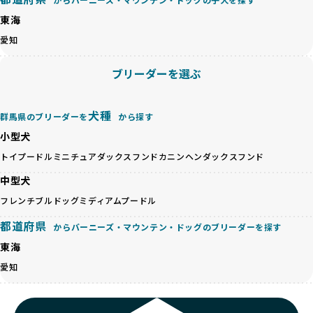
が多く見受けられます。場合によっては、チワワ×ハスキー
BreederFamiliesでは、法令に準拠するだけでなく、ワンち
等体格の異なるリスクの高い交配を行うこともあります。
東海
ゃんを家族のように愛するという理念を共有するブリーダー
「ミックス犬を繁殖しない」の詳細はこちら
のみを厳選しています。これにより、ユーザーの皆さんに安
愛知
心して選べる選択肢を提供しています。
ペットショップやペットオークションは、流通過程でワンち
「BreederFamilesのワンちゃんに優しい18の評価基準」は
ブリーダーを選ぶ
ゃんが長時間の輸送を強いられたり、狭いケージに閉じ込め
こちら
られるなど、心身に大きな負担がかかります。このような環
境は、ストレスや感染リスクを増大させるだけでなく、ワン
BreederFamiliesでは、すべてのブリーダーを書類審査、直
犬種
群馬県のブリーダーを
から探す
ちゃんの社会性や基本的なしつけにも悪影響を与える可能性
接のヒアリング、現地確認を通じて厳しく評価しています。
があります。
小型犬
このプロセスにより、育成環境や健康管理だけでなく、ブリ
優良ブリーダーは、ワンちゃんの健康と幸せを第一に考え、
ーダー自身の理念や姿勢までも丁寧に確認しています。
トイプードル
ミニチュアダックスフンド
カニンヘンダックスフンド
ペットショップやオークションを介さずに直接飼い主に渡す
さらに、こうした評価結果は透明性を持って公開されている
ことを大切にしています。また、彼らはお迎え先を自身で確
中型犬
ため、どのブリーダーを選んでも安心して子犬をお迎えいた
認し、ワンちゃんが安心して暮らせる環境を整えるために直
だけます。
フレンチブルドッグ
ミディアムプードル
接の引き渡しを基本とします。
徹底した透明性こそが、BreederFamiliesの大きな特徴で
一方で、営利優先ブリーダーは、広範囲に販売するためにペ
都道府県
す。
からバーニーズ・マウンテン・ドッグのブリーダーを探す
ットショップやオークションを活用し、子犬の心身への影響
東海
を軽視しがちです。
BreederFamiliesは、ペット業界が抱える命の大量生産・大
「ペットショップ等を使わない」の詳細はこちら
愛知
量販売、負担の大きい流通構造、劣悪な飼育環境といった課
題に真摯に向き合っています。優良ブリーダーとの直接取引
近年、「小さくて可愛い」「珍しい毛色」という見た目の特
を促進することで、無駄な命の消費を減らし、命を大切にす
徴が人気を集め、高値で取引されることが多くなっていま