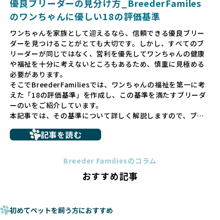
優良ブリーダーの見分け方_BreederFamiles
ゃんに優しい世界を築いていきたいと考えています。
のワンちゃんに優しい18の評価基準
ペットショップでの生体販売では、ワンちゃんが健やかに成
ワンちゃんを家族として迎えるなら、信頼できる優良ブリー
長するための環境が十分に整っていない場合が多く、販売ま
ダーを見つけることがとても大切です。しかし、すべてのブ
での間に過密な環境や長距離移動のストレスを受けることが
リーダーが同じではなく、営利を優先してワンちゃんの健康
少なくありません。このような環境は、健康リスクや社会性
や福祉を十分に考えないところもあるため、慎重に見極める
の問題につながりやすく、ワンちゃんにとっても望ましいと
必要があります。
は言えません。
そこでBreederFamiliesでは、ワンちゃんの福祉を第一に考
こうした背景から、BreederFamiliesはペットショップを介
えた「18の評価基準」を作成し、この基準を満たすブリーダ
さない直接販売を採用するとともに、ペットオークションや
ーのいをご紹介しています。
ペットショップを利用するブリーダーの掲載も行ってしませ
本記事では、その基準について詳しく解説しますので、ブリ
ん。
ーダー選びの参考にしていただければ幸いです。
ペットショップを避けた方がいい理由の詳細はこちら
記事を読む
トイプードルやコーギーなどの犬種では、見た目のためだけ
多くのブリーダーサイトでは、掲載するブリーダーの審査が
に断尾（しっぽを切る）や断耳（耳を切る）が行われている
法令レベルの最低基準にとどまっていることが問題です。こ
Breeder Familiesのコラム
ことがあります。
の法令レベルの基準はブリーディング環境の最低限を定める
おすすめ記事
これは痛みを伴う処置で、ワンちゃんの身体的な負担が大き
ものに過ぎず、ワンちゃんの心身の福祉やブリーダーの責任
く、慢性的な痛みや不安感を引き起こす可能性もあります。
ある姿勢を十分に保障するものではありません。そのため、
また、しっぽや耳はワンちゃんの重要なコミュニケーション
厳格なチェックを経ていないブリーダーが掲載されることも
手段でもあるため、切断されることで他の犬や人間との意思
初めてペットを飼う方におすすめ
少なくなく、消費者にとって選択の判断が難しい現状があり
疎通が難しくなることもあります。