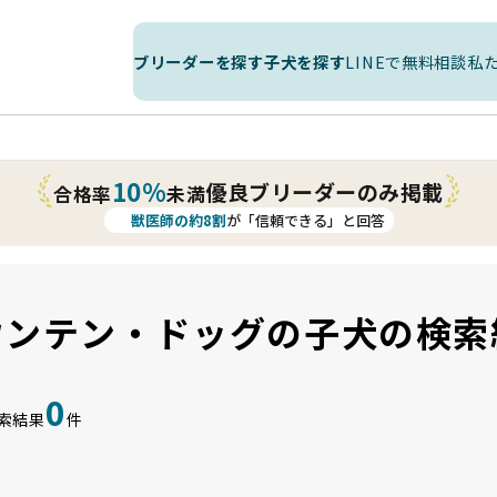
ブリーダーを探す
子犬を探す
LINEで無料相談
私
10%
優良ブリーダーのみ掲載
合格率
未満
獣医師の約8割
が「信頼できる」と回答
ウンテン・ドッグの子犬の検索
0
索結果
件