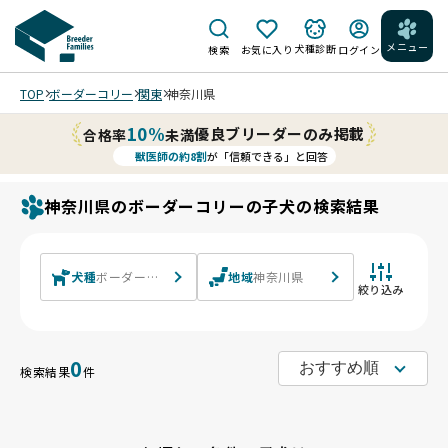
メニュー
犬種診断
検索
お気に入り
ログイン
TOP
ボーダーコリー
関東
神奈川県
10%
優良ブリーダーのみ掲載
合格率
未満
獣医師の約8割
が「信頼できる」と回答
神奈川県のボーダーコリーの子犬の検索結果
犬種
ボーダーコリー
地域
神奈川県
絞り込み
0
検索結果
件