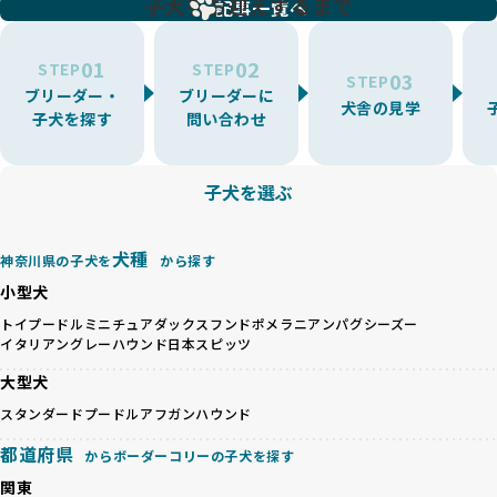
子犬をお迎えするまで
リーディングをなくすため、すべてのワンちゃんを家族のよ
記事一覧へ
環境を十分に考慮しない場合があります。こうしたブリーダ
うに大切に飼育・繁殖を行っている「優良ブリーダー」のみ
ーでは、ワンちゃんが適切なケアを受けられず、健康を損ね
を厳選しています。
01
02
たりストレスを抱えたりするリスクが高まります。
STEP
STEP
03
STEP
「少数の犬種に集中」の詳細はこちら
ブリーダー・
ブリーダーに
BreederFamiliesでは、アニマルウェルフェアを最優先に考
犬舎の見学
子犬を探す
問い合わせ
えた6つの絶対基準と12の総合基準を設定しています。これに
近年、ミックス犬はユニークな見た目や性格で人気がありま
より、ワンちゃんが心身ともに健やかに過ごせる環境で育つ
すが、無計画な交配には健康リスクが伴います。異なる犬種
ことを徹底しています。
の特徴を持つことで予測しにくい健康問題が発生する可能性
子犬を選ぶ
BreederFamiliesでは、以下の6項目を必須条件とし、これら
が高く、診断や治療も複雑化する場合があります。また、ミ
を満たすブリーダーのみを選定しています：
ックス犬は成長後の性格や体格が予測しづらく、飼い主が期
これらの基準により、ワンちゃんの健全な成長と動物福祉に
待する理想と現実が大きく異なることも少なくありません。
犬種
基づいた責任あるブリーディングを確保しています。
神奈川県の子犬を
から探す
優良ブリーダーは、犬種ごとの遺伝的特徴を守り、安定した
さらに、健康管理、社会性の育成、遺伝子検査、食事や運動
小型犬
健康と性格を次世代に引き継ぐために、ミックス犬の繁殖を
の質など、ワンちゃんの心身に配慮した飼育環境が整ってい
避けます。無計画な交配がもたらすリスクを理解し、飼い主
トイプードル
ミニチュアダックスフンド
ポメラニアン
パグ
シーズー
るかを評価する12項目の総合基準を設けています。これによ
イタリアングレーハウンド
日本スピッツ
への十分な説明とアフターフォローを確保できる範囲での繁
り、より高い基準をクリアしたブリーダーだけを厳選してい
殖を徹底しているのです。
ます。
大型犬
一方、営利優先ブリーダーは流行や需要に応じて安易にミッ
その結果、合格率10%未満という厳しい基準をクリアした優
スタンダードプードル
アフガンハウンド
クス犬を繁殖し、健康管理や飼い主への配慮が不十分なこと
良ブリーダーのみが登録されています。
が多く見受けられます。場合によっては、チワワ×ハスキー
BreederFamiliesでは、法令に準拠するだけでなく、ワンち
都道府県
からボーダーコリーの子犬を探す
等体格の異なるリスクの高い交配を行うこともあります。
ゃんを家族のように愛するという理念を共有するブリーダー
関東
「ミックス犬を繁殖しない」の詳細はこちら
のみを厳選しています。これにより、ユーザーの皆さんに安