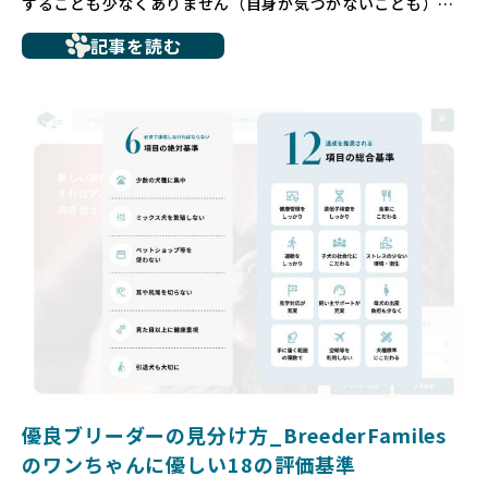
することも少なくありません（自身が気づかないことも）。
たとえば、ペットショップで購入した子犬が劣悪な環境で育
記事を読む
ち、健康面や社会性に問題を抱えていたり、またブリーダー
サイトで子犬だけを可愛く掲載されているものの、裏側では
親犬が乱繁殖によって体力を削られ、苦しい環境で過ごして
いるというケースもあります。こうした問題は、消費者にと
っても大きな負担であり、ワンちゃん自身にとっても非常に
望ましくない環境です。
だからこそ、私たちは正しい情報と安心して選べる場所を提
供すべきだと考えています。BreederFamiliesでは、ワンち
ゃんを家族のように愛する「優良ブリーダー」のみを独自の
厳しい基準で厳選し、その評価基準や評価結果をオープンに
しています。これにより、消費者の皆様が安心して子犬やブ
リーダーを選べる環境を整えています。
そして、消費者の皆様が正しい情報をもとに優良ブリーダー
を求めることで、ワンちゃんを家族のように愛する優良ブリ
ーダーが増え、営利優先の「悪徳ブリーダー」が自然と淘汰
される社会を目指しています。目の前の子犬だけでなく、親
犬や引退犬も大切にされる環境を作り上げ、すべてのワンち
優良ブリーダーの見分け方_BreederFamiles
ゃんに優しい世界を築いていきたいと考えています。
のワンちゃんに優しい18の評価基準
ペットショップでの生体販売では、ワンちゃんが健やかに成