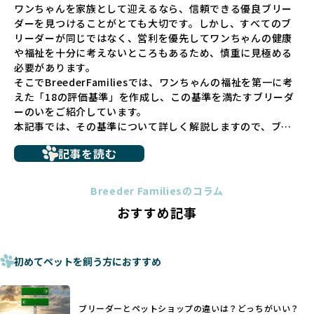
ワンちゃんを家族として迎えるなら、信頼できる優良ブリー
長するための環境が十分に整っていない場合が多く、販売ま
ダーを見つけることがとても大切です。しかし、すべてのブ
での間に過密な環境や長距離移動のストレスを受けることが
リーダーが同じではなく、営利を優先してワンちゃんの健康
少なくありません。このような環境は、健康リスクや社会性
や福祉を十分に考えないところもあるため、慎重に見極める
の問題につながりやすく、ワンちゃんにとっても望ましいと
必要があります。
は言えません。
そこでBreederFamiliesでは、ワンちゃんの福祉を第一に考
こうした背景から、BreederFamiliesはペットショップを介
えた「18の評価基準」を作成し、この基準を満たすブリーダ
さない直接販売を採用するとともに、ペットオークションや
ーのいをご紹介しています。
ペットショップを利用するブリーダーの掲載も行ってしませ
本記事では、その基準について詳しく解説しますので、ブリ
ん。
ーダー選びの参考にしていただければ幸いです。
ペットショップを避けた方がいい理由の詳細はこちら
記事を読む
トイプードルやコーギーなどの犬種では、見た目のためだけ
多くのブリーダーサイトでは、掲載するブリーダーの審査が
に断尾（しっぽを切る）や断耳（耳を切る）が行われている
法令レベルの最低基準にとどまっていることが問題です。こ
Breeder Familiesのコラム
ことがあります。
の法令レベルの基準はブリーディング環境の最低限を定める
おすすめ記事
これは痛みを伴う処置で、ワンちゃんの身体的な負担が大き
ものに過ぎず、ワンちゃんの心身の福祉やブリーダーの責任
く、慢性的な痛みや不安感を引き起こす可能性もあります。
ある姿勢を十分に保障するものではありません。そのため、
また、しっぽや耳はワンちゃんの重要なコミュニケーション
厳格なチェックを経ていないブリーダーが掲載されることも
手段でもあるため、切断されることで他の犬や人間との意思
初めてペットを飼う方におすすめ
少なくなく、消費者にとって選択の判断が難しい現状があり
疎通が難しくなることもあります。
ます。
ヨーロッパ諸国ではこうした処置が禁止されている一方で、
さらに、書類審査のみで掲載が許可されるサイトが多く、実
日本ではいまだ行われる場合があります。
際の飼育環境やブリーダーの姿勢が見えにくい点も課題で
ブリーダーとペットショップの違いは？どっちがいい？