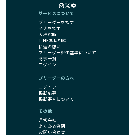
コミュニケーション能力を身につけられるよう育てていま
るように配慮します。
す。
一方、営利優先ブリーダーは引退犬を「コスト」として考
サービスについて
家庭に迎えたその日から、すでに社会性の基盤ができている
え、早く手放すことを考えます。場合によっては、悪徳保護
ため、新しい環境にもスムーズに適応できます。
ブリーダーを探す
団体に引き渡されることもあり、ワンちゃんの生活が不安定
これにより、飼い主さんにとっても安心してスタートできる
子犬を探す
になる可能性が高まります。
でしょう。
犬種診断
引退犬に対する扱いがどうなっているかも、優良ブリーダー
BreederFamiliesのブリーダーは、犬種に関する豊富な知識
LINE無料相談
を見分けるポイントとなります。
と経験を持っています。そのため、子犬を迎えた後の健康管
私達の想い
「引退犬も大切に」の詳細はこちら
理やしつけ、生活スタイルに合わせた育て方について、丁寧
ブリーダー評価基準について
なアドバイスを受けられます。「この犬種ならではの特徴
記事一覧
社会化とは、ワンちゃんが人間や他の犬、日常の環境にスム
は？」「食事はどうしたらいい？」など、疑問や悩みがあれ
ログイン
ーズに適応できるようにするプロセスです。ワンちゃんの社
ば、専門的な視点から解決のヒントをもらえるのも安心でき
会化は、生後3週間から12週間頃の「社会化期」と呼ばれる
るポイントです。
ブリーダーの方へ
時期が特に重要です。この期間は、ブリーダーが飼育してい
BreederFamiliesでは、すべてのブリーダーが厳しい基準を
ログイン
る時期と重なるため、ワンちゃんが人や他の犬、家庭環境に
クリアした方々だけです。運営チームがブリーダーに直接ヒ
掲載応募
対して適応力を高めるための基礎を築く貴重な機会となりま
アリングを行い、現地確認を経て透明性の高い情報を公開し
掲載審査について
す。
ています。
優良ブリーダーは、母犬との愛情ある触れ合いや、兄弟犬や
これにより、ユーザーは見た目だけでなく、育成環境や健康
その他
他の犬との遊び、人や日常的な家庭環境への慣れを促すこと
管理体制、社会性の取り組みといった客観的なデータを基に
で社会化を進めています。これにより、新しい家族に迎えら
運営会社
安心して子犬を選ぶことができます。
れた後もストレスなく過ごせるようサポートします。
よくある質問
子犬のお迎えまでのやりとりに不安を感じる方も多いかもし
お問い合わせ
営利優先ブリーダーは、母犬から早期に分離し、ケージ内で
れませんが、BreederFamiliesならその心配は無用です。