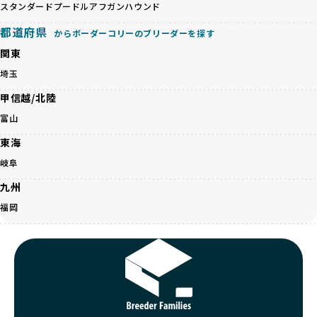
く、レアカラーには遺伝疾患のリスクが高まることがありま
スタンダードプードル
アフガンハウンド
の取り組みが不十分であることを理由に寄付を断られる中、
す。
BreederFamiliesはその姿勢が評価され、寄付が実現してい
都道府県
営利優先ブリーダーは、このような流行や需要に応じて無理
からボーダーコリーのブリーダーを探す
ます。この活動により、保護が必要なワンちゃんの救済や保
な繁殖を行いがちです。小柄な母犬を繁殖に多用して体に負
護活動の支援にも貢献しています。
関東
担をかけたり、子犬を小さく見せるために食事を減らすな
BreederFamiliesのこうした取り組みは、目の前の子犬だけ
埼玉
ど、健康を犠牲にした管理がされることもあります。このよ
でなく、すべてのワンちゃんに優しい未来を創るための大き
うな方法では、ワンちゃんの免疫力や体力が低下し、飼い主
な一歩です。ユーザーの皆さんがBreederFamiliesを通じて
甲信越/北陸
にとっても将来的な医療費やケアの負担が増える恐れがあり
子犬をお迎えすることで、こうした社会貢献活動を間接的に
富山
ます。
支えることができます。
優良ブリーダーは、こうした流行に流されず、ワンちゃんの
東海
健康を最優先に考えています。特に小さいワンちゃんやレア
BreederFamiliesに登録されているブリーダーは、子犬が心
岐阜
カラーの子犬を販売する場合は、健康リスクを十分に理解
身ともに健康に育つための環境づくりに全力を注いでいま
し、飼い主にそのリスクについて丁寧に説明しています。食
す。
九州
事管理もしっかり行い、成長に必要な栄養を確保するなど、
遺伝的なリスクを最小限に抑えた繁殖計画、栄養バランスが
福岡
ワンちゃんの健康を第一にした繁殖を心がけています。
考えられた食事、子犬がのびのびと動ける適度な運動環境、
「見た目以上に健康重視」の詳細はこちら
さらに獣医師と連携した健康管理まで徹底しています。
その結果、BreederFamiliesを通じてお迎えする子犬は、元
引退犬とは、繁殖期を終えたワンちゃんたちのことを指しま
気で健康なスタートを切れることが大きな魅力です。
す。
子犬の社会性は、家庭でのしつけをスムーズにする重要なポ
優良ブリーダーは、引退犬も家族の一員として、彼らの幸せ
イントです。BreederFamiliesのブリーダーは、母犬や兄弟
を願っています。よって、引退後も自宅で飼育を続けるか、
犬、人との触れ合いの時間をしっかり確保し、子犬が自然に
信頼できる相手に譲渡するなど、ワンちゃんが幸せに暮らせ