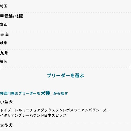
心して選べる選択肢を提供しています。
埼玉
ペットショップやペットオークションは、流通過程でワンち
「BreederFamilesのワンちゃんに優しい18の評価基準」は
甲信越/北陸
ゃんが長時間の輸送を強いられたり、狭いケージに閉じ込め
こちら
られるなど、心身に大きな負担がかかります。このような環
富山
境は、ストレスや感染リスクを増大させるだけでなく、ワン
BreederFamiliesでは、すべてのブリーダーを書類審査、直
東海
ちゃんの社会性や基本的なしつけにも悪影響を与える可能性
接のヒアリング、現地確認を通じて厳しく評価しています。
があります。
このプロセスにより、育成環境や健康管理だけでなく、ブリ
岐阜
優良ブリーダーは、ワンちゃんの健康と幸せを第一に考え、
ーダー自身の理念や姿勢までも丁寧に確認しています。
九州
ペットショップやオークションを介さずに直接飼い主に渡す
さらに、こうした評価結果は透明性を持って公開されている
ことを大切にしています。また、彼らはお迎え先を自身で確
ため、どのブリーダーを選んでも安心して子犬をお迎えいた
福岡
認し、ワンちゃんが安心して暮らせる環境を整えるために直
だけます。
接の引き渡しを基本とします。
徹底した透明性こそが、BreederFamiliesの大きな特徴で
ブリーダーを選ぶ
一方で、営利優先ブリーダーは、広範囲に販売するためにペ
す。
ットショップやオークションを活用し、子犬の心身への影響
を軽視しがちです。
BreederFamiliesは、ペット業界が抱える命の大量生産・大
犬種
神奈川県のブリーダーを
から探す
「ペットショップ等を使わない」の詳細はこちら
量販売、負担の大きい流通構造、劣悪な飼育環境といった課
小型犬
題に真摯に向き合っています。優良ブリーダーとの直接取引
近年、「小さくて可愛い」「珍しい毛色」という見た目の特
を促進することで、無駄な命の消費を減らし、命を大切にす
トイプードル
ミニチュアダックスフンド
ポメラニアン
パグ
シーズー
徴が人気を集め、高値で取引されることが多くなっていま
イタリアングレーハウンド
日本スピッツ
る社会の実現を目指しています。
す。しかし、こうした特徴には健康リスクが伴う場合が少な
さらに、売上の一部を保護団体や保護団体を支援する公益法
大型犬
くありません。極小サイズは骨や心臓に負担がかかりやす
人へ寄付しています。多くのペット販売業者が、動物福祉へ