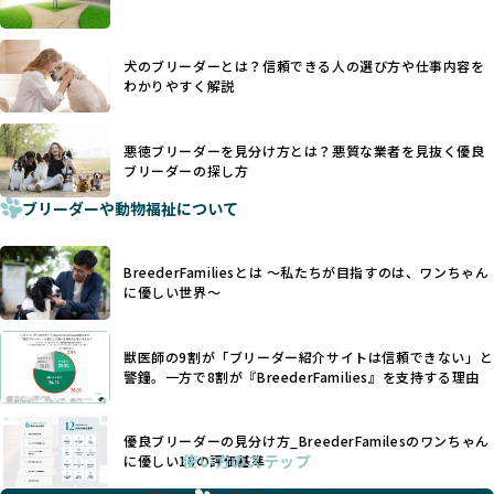
優良ブリーダーは動物福祉を優先し、ワンちゃんの自然な姿
す。こうしたサイトでは、ブリーダーが記載する情報が主で
を大切にするため断尾・断耳を行いません。
あり、実際の現場や日々のケアの状況がわからないため、営
一方、営利優先ブリーダーでは「見た目が良く売れやすい」
利優先の「悪徳ブリーダー」が含まれるリスクが高まりま
犬のブリーダーとは？信頼できる人の選び方や仕事内容を
ことを理由に断尾や断耳を行うことがあり、中には麻酔なし
す。
わかりやすく解説
で処置するケースも見受けられます。
BreederFamiliesでは、ワンちゃんを大切にする「優良ブリ
「耳やしっぽを切らない」詳細はこちら
ーダー」のみを紹介するために、法令を超えた独自の基準を
設け、ブリーダーの理念や飼育環境の厳格なチェックを行っ
悪徳ブリーダーを見分け方とは？悪質な業者を見抜く優良
犬種ごとに異なる健康リスクや育て方のポイントを理解し、
ブリーダーの探し方
ています。
適切に対応するためには、深い知識と豊富な経験が欠かせま
ブリーダーや動物福祉について
せん。現在、犬種は200種類以上あり、それぞれに特有の健康
一部の営利優先のブリーディングでは、母犬の出産負担を考
リスクや性格特性が存在します。
えずに大量繁殖が行われ、親犬が心身ともに疲弊するケース
たとえば、パグは呼吸器系のトラブルを抱えやすく、ラブラ
が見られます。さらに、コストカットのために食事を減らし
BreederFamiliesとは 〜私たちが目指すのは、ワンちゃん
ドール・レトリバーには股関節形成不全への注意が必要で
たり、栄養のない食事を与える、適切な健康管理が行われな
に優しい世界〜
す。このような犬種ごとの違いを熟知し、適切なケアを提供
いなど、ワンちゃんの健康と福祉が犠牲にされることも少な
できるかどうかは、ブリーダーの専門性に大きく関わりま
くありません。
す。
獣医師の9割が「ブリーダー紹介サイトは信頼できない」と
また、健康リスクが予測しづらいミックス犬の繁殖や、愛情
優良ブリーダーは、少数の犬種（一般的に3種以内）に絞って
警鐘。一方で8割が『BreederFamilies』を支持する理由
が行き届かない多頭飼育等も問題です。これらのブリーディ
繁殖を行い、各犬種の特徴を熟知しています。これにより、
ング手法は、ワンちゃんの福祉を無視し、利益のみを追求す
犬種ごとの健康管理や繁殖において質の高いケアを提供する
るブリーダーによるものが多く、消費者にとっても深刻な課
優良ブリーダーの見分け方_BreederFamilesのワンちゃん
ことが可能です。
題となっています。
使い方のステップ
に優しい18の評価基準
一方、営利優先ブリーダーは流行や需要に応じて扱う犬種を
BreederFamiliesでは、こうしたワンちゃんに優しくないブ
増やす傾向があり、犬種ごとに異なる健康問題や適切な育成