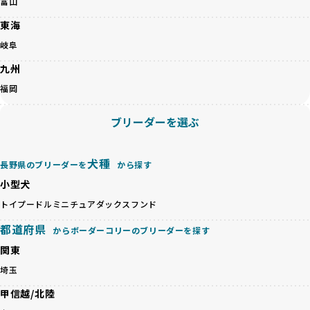
富山
心して選べる選択肢を提供しています。
ペットショップやペットオークションは、流通過程でワンち
東海
「BreederFamilesのワンちゃんに優しい18の評価基準」は
ゃんが長時間の輸送を強いられたり、狭いケージに閉じ込め
こちら
岐阜
られるなど、心身に大きな負担がかかります。このような環
境は、ストレスや感染リスクを増大させるだけでなく、ワン
九州
BreederFamiliesでは、すべてのブリーダーを書類審査、直
ちゃんの社会性や基本的なしつけにも悪影響を与える可能性
接のヒアリング、現地確認を通じて厳しく評価しています。
福岡
があります。
このプロセスにより、育成環境や健康管理だけでなく、ブリ
優良ブリーダーは、ワンちゃんの健康と幸せを第一に考え、
ーダー自身の理念や姿勢までも丁寧に確認しています。
ブリーダーを選ぶ
ペットショップやオークションを介さずに直接飼い主に渡す
さらに、こうした評価結果は透明性を持って公開されている
ことを大切にしています。また、彼らはお迎え先を自身で確
ため、どのブリーダーを選んでも安心して子犬をお迎えいた
認し、ワンちゃんが安心して暮らせる環境を整えるために直
だけます。
犬種
長野県のブリーダーを
から探す
接の引き渡しを基本とします。
徹底した透明性こそが、BreederFamiliesの大きな特徴で
一方で、営利優先ブリーダーは、広範囲に販売するためにペ
小型犬
す。
ットショップやオークションを活用し、子犬の心身への影響
トイプードル
ミニチュアダックスフンド
を軽視しがちです。
BreederFamiliesは、ペット業界が抱える命の大量生産・大
「ペットショップ等を使わない」の詳細はこちら
都道府県
量販売、負担の大きい流通構造、劣悪な飼育環境といった課
からボーダーコリーのブリーダーを探す
題に真摯に向き合っています。優良ブリーダーとの直接取引
関東
近年、「小さくて可愛い」「珍しい毛色」という見た目の特
を促進することで、無駄な命の消費を減らし、命を大切にす
徴が人気を集め、高値で取引されることが多くなっていま
埼玉
る社会の実現を目指しています。
す。しかし、こうした特徴には健康リスクが伴う場合が少な
さらに、売上の一部を保護団体や保護団体を支援する公益法
甲信越/北陸
くありません。極小サイズは骨や心臓に負担がかかりやす
人へ寄付しています。多くのペット販売業者が、動物福祉へ