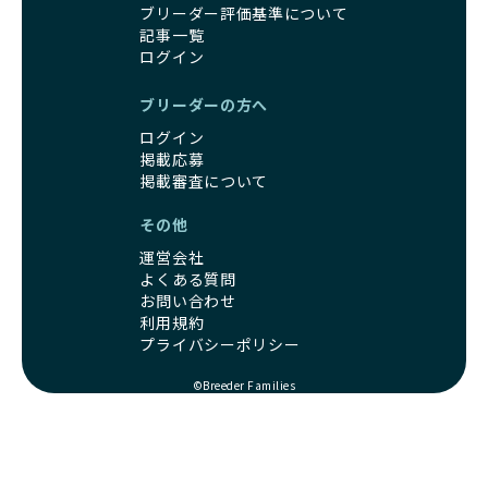
コミュニケーション能力を身につけられるよう育てていま
ブリーダー評価基準について
るように配慮します。
す。
記事一覧
一方、営利優先ブリーダーは引退犬を「コスト」として考
家庭に迎えたその日から、すでに社会性の基盤ができている
ログイン
え、早く手放すことを考えます。場合によっては、悪徳保護
ため、新しい環境にもスムーズに適応できます。
団体に引き渡されることもあり、ワンちゃんの生活が不安定
これにより、飼い主さんにとっても安心してスタートできる
ブリーダーの方へ
になる可能性が高まります。
でしょう。
引退犬に対する扱いがどうなっているかも、優良ブリーダー
ログイン
BreederFamiliesのブリーダーは、犬種に関する豊富な知識
を見分けるポイントとなります。
掲載応募
と経験を持っています。そのため、子犬を迎えた後の健康管
「引退犬も大切に」の詳細はこちら
掲載審査について
理やしつけ、生活スタイルに合わせた育て方について、丁寧
なアドバイスを受けられます。「この犬種ならではの特徴
その他
社会化とは、ワンちゃんが人間や他の犬、日常の環境にスム
は？」「食事はどうしたらいい？」など、疑問や悩みがあれ
ーズに適応できるようにするプロセスです。ワンちゃんの社
ば、専門的な視点から解決のヒントをもらえるのも安心でき
運営会社
会化は、生後3週間から12週間頃の「社会化期」と呼ばれる
るポイントです。
よくある質問
時期が特に重要です。この期間は、ブリーダーが飼育してい
BreederFamiliesでは、すべてのブリーダーが厳しい基準を
お問い合わせ
る時期と重なるため、ワンちゃんが人や他の犬、家庭環境に
利用規約
クリアした方々だけです。運営チームがブリーダーに直接ヒ
対して適応力を高めるための基礎を築く貴重な機会となりま
プライバシーポリシー
アリングを行い、現地確認を経て透明性の高い情報を公開し
す。
ています。
優良ブリーダーは、母犬との愛情ある触れ合いや、兄弟犬や
©Breeder Families
これにより、ユーザーは見た目だけでなく、育成環境や健康
他の犬との遊び、人や日常的な家庭環境への慣れを促すこと
管理体制、社会性の取り組みといった客観的なデータを基に
で社会化を進めています。これにより、新しい家族に迎えら
安心して子犬を選ぶことができます。
れた後もストレスなく過ごせるようサポートします。
子犬のお迎えまでのやりとりに不安を感じる方も多いかもし
営利優先ブリーダーは、母犬から早期に分離し、ケージ内で
れませんが、BreederFamiliesならその心配は無用です。