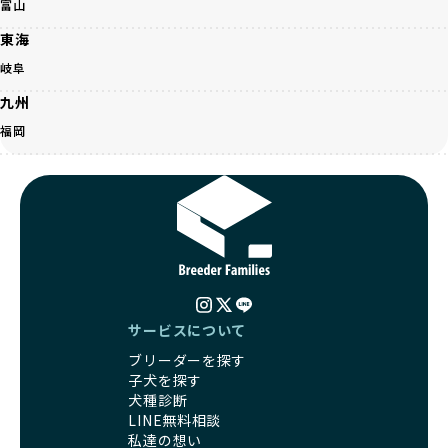
く、レアカラーには遺伝疾患のリスクが高まることがありま
富山
の取り組みが不十分であることを理由に寄付を断られる中、
す。
BreederFamiliesはその姿勢が評価され、寄付が実現してい
東海
営利優先ブリーダーは、このような流行や需要に応じて無理
ます。この活動により、保護が必要なワンちゃんの救済や保
な繁殖を行いがちです。小柄な母犬を繁殖に多用して体に負
岐阜
護活動の支援にも貢献しています。
担をかけたり、子犬を小さく見せるために食事を減らすな
BreederFamiliesのこうした取り組みは、目の前の子犬だけ
九州
ど、健康を犠牲にした管理がされることもあります。このよ
でなく、すべてのワンちゃんに優しい未来を創るための大き
うな方法では、ワンちゃんの免疫力や体力が低下し、飼い主
福岡
な一歩です。ユーザーの皆さんがBreederFamiliesを通じて
にとっても将来的な医療費やケアの負担が増える恐れがあり
子犬をお迎えすることで、こうした社会貢献活動を間接的に
ます。
支えることができます。
優良ブリーダーは、こうした流行に流されず、ワンちゃんの
健康を最優先に考えています。特に小さいワンちゃんやレア
BreederFamiliesに登録されているブリーダーは、子犬が心
カラーの子犬を販売する場合は、健康リスクを十分に理解
身ともに健康に育つための環境づくりに全力を注いでいま
し、飼い主にそのリスクについて丁寧に説明しています。食
す。
事管理もしっかり行い、成長に必要な栄養を確保するなど、
遺伝的なリスクを最小限に抑えた繁殖計画、栄養バランスが
ワンちゃんの健康を第一にした繁殖を心がけています。
考えられた食事、子犬がのびのびと動ける適度な運動環境、
「見た目以上に健康重視」の詳細はこちら
さらに獣医師と連携した健康管理まで徹底しています。
サービスについて
その結果、BreederFamiliesを通じてお迎えする子犬は、元
ブリーダーを探す
引退犬とは、繁殖期を終えたワンちゃんたちのことを指しま
気で健康なスタートを切れることが大きな魅力です。
子犬を探す
す。
子犬の社会性は、家庭でのしつけをスムーズにする重要なポ
犬種診断
優良ブリーダーは、引退犬も家族の一員として、彼らの幸せ
イントです。BreederFamiliesのブリーダーは、母犬や兄弟
LINE無料相談
を願っています。よって、引退後も自宅で飼育を続けるか、
犬、人との触れ合いの時間をしっかり確保し、子犬が自然に
私達の想い
信頼できる相手に譲渡するなど、ワンちゃんが幸せに暮らせ