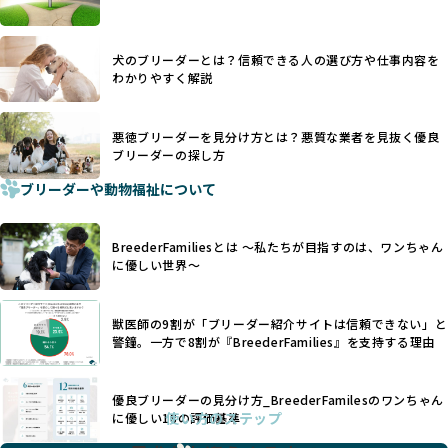
優良ブリーダーは動物福祉を優先し、ワンちゃんの自然な姿
す。こうしたサイトでは、ブリーダーが記載する情報が主で
を大切にするため断尾・断耳を行いません。
あり、実際の現場や日々のケアの状況がわからないため、営
一方、営利優先ブリーダーでは「見た目が良く売れやすい」
利優先の「悪徳ブリーダー」が含まれるリスクが高まりま
犬のブリーダーとは？信頼できる人の選び方や仕事内容を
ことを理由に断尾や断耳を行うことがあり、中には麻酔なし
す。
わかりやすく解説
で処置するケースも見受けられます。
BreederFamiliesでは、ワンちゃんを大切にする「優良ブリ
「耳やしっぽを切らない」詳細はこちら
ーダー」のみを紹介するために、法令を超えた独自の基準を
設け、ブリーダーの理念や飼育環境の厳格なチェックを行っ
悪徳ブリーダーを見分け方とは？悪質な業者を見抜く優良
犬種ごとに異なる健康リスクや育て方のポイントを理解し、
ブリーダーの探し方
ています。
適切に対応するためには、深い知識と豊富な経験が欠かせま
ブリーダーや動物福祉について
せん。現在、犬種は200種類以上あり、それぞれに特有の健康
一部の営利優先のブリーディングでは、母犬の出産負担を考
リスクや性格特性が存在します。
えずに大量繁殖が行われ、親犬が心身ともに疲弊するケース
たとえば、パグは呼吸器系のトラブルを抱えやすく、ラブラ
が見られます。さらに、コストカットのために食事を減らし
BreederFamiliesとは 〜私たちが目指すのは、ワンちゃん
ドール・レトリバーには股関節形成不全への注意が必要で
たり、栄養のない食事を与える、適切な健康管理が行われな
に優しい世界〜
す。このような犬種ごとの違いを熟知し、適切なケアを提供
いなど、ワンちゃんの健康と福祉が犠牲にされることも少な
できるかどうかは、ブリーダーの専門性に大きく関わりま
くありません。
す。
獣医師の9割が「ブリーダー紹介サイトは信頼できない」と
また、健康リスクが予測しづらいミックス犬の繁殖や、愛情
優良ブリーダーは、少数の犬種（一般的に3種以内）に絞って
警鐘。一方で8割が『BreederFamilies』を支持する理由
が行き届かない多頭飼育等も問題です。これらのブリーディ
繁殖を行い、各犬種の特徴を熟知しています。これにより、
ング手法は、ワンちゃんの福祉を無視し、利益のみを追求す
犬種ごとの健康管理や繁殖において質の高いケアを提供する
るブリーダーによるものが多く、消費者にとっても深刻な課
優良ブリーダーの見分け方_BreederFamilesのワンちゃん
ことが可能です。
題となっています。
使い方のステップ
に優しい18の評価基準
一方、営利優先ブリーダーは流行や需要に応じて扱う犬種を
BreederFamiliesでは、こうしたワンちゃんに優しくないブ
増やす傾向があり、犬種ごとに異なる健康問題や適切な育成