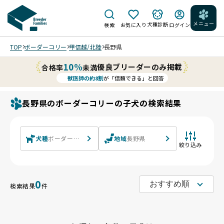
メニュー
犬種診断
検索
お気に入り
ログイン
TOP
ボーダーコリー
甲信越/北陸
長野県
10%
優良ブリーダーのみ掲載
合格率
未満
獣医師の約8割
が「信頼できる」と回答
長野県のボーダーコリーの子犬の検索結果
犬種
ボーダーコリー
地域
長野県
絞り込み
0
検索結果
件