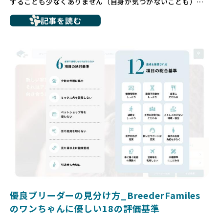
することも少なくありません（自身が気づかないことも）。
たとえば、ペットショップで購入した子犬が劣悪な環境で育
記事を読む
ち、健康面や社会性に問題を抱えていたり、またブリーダー
サイトで子犬だけを可愛く掲載されているものの、裏側では
親犬が乱繁殖によって体力を削られ、苦しい環境で過ごして
いるというケースもあります。こうした問題は、消費者にと
っても大きな負担であり、ワンちゃん自身にとっても非常に
望ましくない環境です。
だからこそ、私たちは正しい情報と安心して選べる場所を提
供すべきだと考えています。BreederFamiliesでは、ワンち
ゃんを家族のように愛する「優良ブリーダー」のみを独自の
厳しい基準で厳選し、その評価基準や評価結果をオープンに
しています。これにより、消費者の皆様が安心して子犬やブ
リーダーを選べる環境を整えています。
そして、消費者の皆様が正しい情報をもとに優良ブリーダー
を求めることで、ワンちゃんを家族のように愛する優良ブリ
ーダーが増え、営利優先の「悪徳ブリーダー」が自然と淘汰
される社会を目指しています。目の前の子犬だけでなく、親
犬や引退犬も大切にされる環境を作り上げ、すべてのワンち
優良ブリーダーの見分け方_BreederFamiles
ゃんに優しい世界を築いていきたいと考えています。
のワンちゃんに優しい18の評価基準
ペットショップでの生体販売では、ワンちゃんが健やかに成