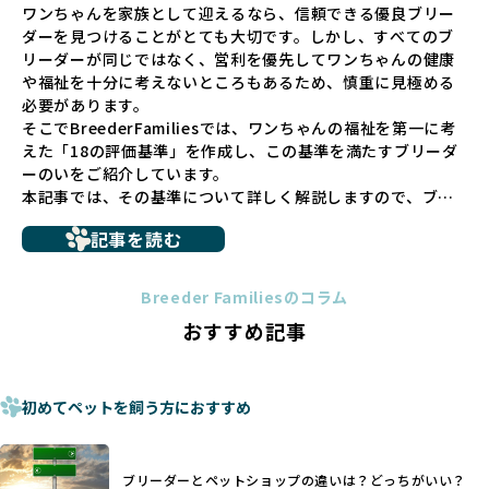
ワンちゃんを家族として迎えるなら、信頼できる優良ブリー
長するための環境が十分に整っていない場合が多く、販売ま
ダーを見つけることがとても大切です。しかし、すべてのブ
での間に過密な環境や長距離移動のストレスを受けることが
リーダーが同じではなく、営利を優先してワンちゃんの健康
少なくありません。このような環境は、健康リスクや社会性
や福祉を十分に考えないところもあるため、慎重に見極める
の問題につながりやすく、ワンちゃんにとっても望ましいと
必要があります。
は言えません。
そこでBreederFamiliesでは、ワンちゃんの福祉を第一に考
こうした背景から、BreederFamiliesはペットショップを介
えた「18の評価基準」を作成し、この基準を満たすブリーダ
さない直接販売を採用するとともに、ペットオークションや
ーのいをご紹介しています。
ペットショップを利用するブリーダーの掲載も行ってしませ
本記事では、その基準について詳しく解説しますので、ブリ
ん。
ーダー選びの参考にしていただければ幸いです。
ペットショップを避けた方がいい理由の詳細はこちら
記事を読む
トイプードルやコーギーなどの犬種では、見た目のためだけ
多くのブリーダーサイトでは、掲載するブリーダーの審査が
に断尾（しっぽを切る）や断耳（耳を切る）が行われている
法令レベルの最低基準にとどまっていることが問題です。こ
Breeder Familiesのコラム
ことがあります。
の法令レベルの基準はブリーディング環境の最低限を定める
おすすめ記事
これは痛みを伴う処置で、ワンちゃんの身体的な負担が大き
ものに過ぎず、ワンちゃんの心身の福祉やブリーダーの責任
く、慢性的な痛みや不安感を引き起こす可能性もあります。
ある姿勢を十分に保障するものではありません。そのため、
また、しっぽや耳はワンちゃんの重要なコミュニケーション
厳格なチェックを経ていないブリーダーが掲載されることも
手段でもあるため、切断されることで他の犬や人間との意思
初めてペットを飼う方におすすめ
少なくなく、消費者にとって選択の判断が難しい現状があり
疎通が難しくなることもあります。
ます。
ヨーロッパ諸国ではこうした処置が禁止されている一方で、
さらに、書類審査のみで掲載が許可されるサイトが多く、実
日本ではいまだ行われる場合があります。
際の飼育環境やブリーダーの姿勢が見えにくい点も課題で
ブリーダーとペットショップの違いは？どっちがいい？