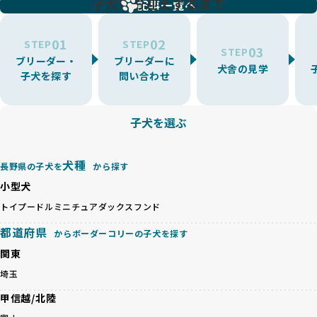
子犬をお迎えするまで
リーディングをなくすため、すべてのワンちゃんを家族のよ
記事一覧へ
環境を十分に考慮しない場合があります。こうしたブリーダ
うに大切に飼育・繁殖を行っている「優良ブリーダー」のみ
ーでは、ワンちゃんが適切なケアを受けられず、健康を損ね
を厳選しています。
01
02
たりストレスを抱えたりするリスクが高まります。
STEP
STEP
03
STEP
「少数の犬種に集中」の詳細はこちら
ブリーダー・
ブリーダーに
BreederFamiliesでは、アニマルウェルフェアを最優先に考
犬舎の見学
子犬を探す
問い合わせ
えた6つの絶対基準と12の総合基準を設定しています。これに
近年、ミックス犬はユニークな見た目や性格で人気がありま
より、ワンちゃんが心身ともに健やかに過ごせる環境で育つ
すが、無計画な交配には健康リスクが伴います。異なる犬種
ことを徹底しています。
の特徴を持つことで予測しにくい健康問題が発生する可能性
子犬を選ぶ
BreederFamiliesでは、以下の6項目を必須条件とし、これら
が高く、診断や治療も複雑化する場合があります。また、ミ
を満たすブリーダーのみを選定しています：
ックス犬は成長後の性格や体格が予測しづらく、飼い主が期
これらの基準により、ワンちゃんの健全な成長と動物福祉に
待する理想と現実が大きく異なることも少なくありません。
犬種
基づいた責任あるブリーディングを確保しています。
長野県の子犬を
から探す
優良ブリーダーは、犬種ごとの遺伝的特徴を守り、安定した
さらに、健康管理、社会性の育成、遺伝子検査、食事や運動
小型犬
健康と性格を次世代に引き継ぐために、ミックス犬の繁殖を
の質など、ワンちゃんの心身に配慮した飼育環境が整ってい
避けます。無計画な交配がもたらすリスクを理解し、飼い主
トイプードル
ミニチュアダックスフンド
るかを評価する12項目の総合基準を設けています。これによ
への十分な説明とアフターフォローを確保できる範囲での繁
り、より高い基準をクリアしたブリーダーだけを厳選してい
都道府県
からボーダーコリーの子犬を探す
殖を徹底しているのです。
ます。
一方、営利優先ブリーダーは流行や需要に応じて安易にミッ
関東
その結果、合格率10%未満という厳しい基準をクリアした優
クス犬を繁殖し、健康管理や飼い主への配慮が不十分なこと
良ブリーダーのみが登録されています。
埼玉
が多く見受けられます。場合によっては、チワワ×ハスキー
BreederFamiliesでは、法令に準拠するだけでなく、ワンち
等体格の異なるリスクの高い交配を行うこともあります。
甲信越/北陸
ゃんを家族のように愛するという理念を共有するブリーダー
「ミックス犬を繁殖しない」の詳細はこちら
のみを厳選しています。これにより、ユーザーの皆さんに安