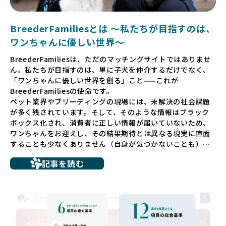
BreederFamiliesとは 〜私たちが目指すのは、
ワンちゃんに優しい世界〜
BreederFamiliesは、ただのマッチングサイトではありませ
ん。私たちが目指すのは、単に子犬を仲介するだけでなく、
「ワンちゃんに優しい世界を創る」こと——これが
BreederFamiliesの使命です。
ペット業界やブリーディングの現場には、未解決の社会課題
が多く残されています。そして、そのような情報はブラック
ボックス化され、消費者に正しい情報が届いていないため、
ワンちゃんをお迎えし、その結果期待とは異なる現実に直面
することも少なくありません（自身が気づかないことも）。
たとえば、ペットショップで購入した子犬が劣悪な環境で育
記事を読む
ち、健康面や社会性に問題を抱えていたり、またブリーダー
サイトで子犬だけを可愛く掲載されているものの、裏側では
親犬が乱繁殖によって体力を削られ、苦しい環境で過ごして
いるというケースもあります。こうした問題は、消費者にと
っても大きな負担であり、ワンちゃん自身にとっても非常に
望ましくない環境です。