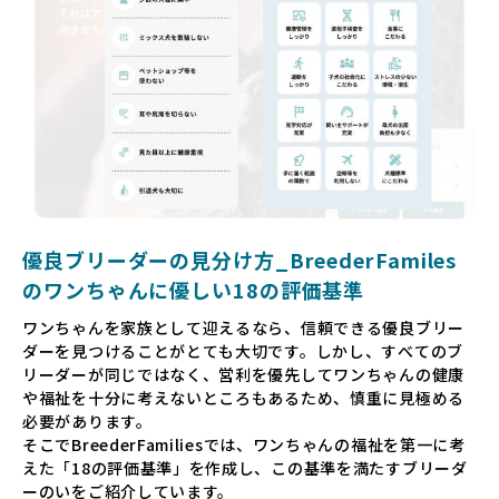
だからこそ、私たちは正しい情報と安心して選べる場所を提
供すべきだと考えています。BreederFamiliesでは、ワンち
ゃんを家族のように愛する「優良ブリーダー」のみを独自の
厳しい基準で厳選し、その評価基準や評価結果をオープンに
しています。これにより、消費者の皆様が安心して子犬やブ
リーダーを選べる環境を整えています。
そして、消費者の皆様が正しい情報をもとに優良ブリーダー
を求めることで、ワンちゃんを家族のように愛する優良ブリ
ーダーが増え、営利優先の「悪徳ブリーダー」が自然と淘汰
される社会を目指しています。目の前の子犬だけでなく、親
犬や引退犬も大切にされる環境を作り上げ、すべてのワンち
優良ブリーダーの見分け方_BreederFamiles
ゃんに優しい世界を築いていきたいと考えています。
のワンちゃんに優しい18の評価基準
ペットショップでの生体販売では、ワンちゃんが健やかに成
ワンちゃんを家族として迎えるなら、信頼できる優良ブリー
長するための環境が十分に整っていない場合が多く、販売ま
ダーを見つけることがとても大切です。しかし、すべてのブ
での間に過密な環境や長距離移動のストレスを受けることが
リーダーが同じではなく、営利を優先してワンちゃんの健康
少なくありません。このような環境は、健康リスクや社会性
や福祉を十分に考えないところもあるため、慎重に見極める
の問題につながりやすく、ワンちゃんにとっても望ましいと
必要があります。
は言えません。
そこでBreederFamiliesでは、ワンちゃんの福祉を第一に考
こうした背景から、BreederFamiliesはペットショップを介
えた「18の評価基準」を作成し、この基準を満たすブリーダ
さない直接販売を採用するとともに、ペットオークションや
ーのいをご紹介しています。
ペットショップを利用するブリーダーの掲載も行ってしませ