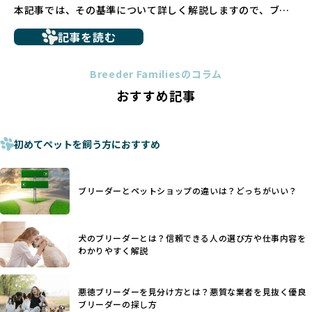
本記事では、その基準について詳しく解説しますので、ブリ
ん。
ーダー選びの参考にしていただければ幸いです。
ペットショップを避けた方がいい理由の詳細はこちら
記事を読む
トイプードルやコーギーなどの犬種では、見た目のためだけ
多くのブリーダーサイトでは、掲載するブリーダーの審査が
に断尾（しっぽを切る）や断耳（耳を切る）が行われている
法令レベルの最低基準にとどまっていることが問題です。こ
Breeder Familiesのコラム
ことがあります。
の法令レベルの基準はブリーディング環境の最低限を定める
おすすめ記事
これは痛みを伴う処置で、ワンちゃんの身体的な負担が大き
ものに過ぎず、ワンちゃんの心身の福祉やブリーダーの責任
く、慢性的な痛みや不安感を引き起こす可能性もあります。
ある姿勢を十分に保障するものではありません。そのため、
また、しっぽや耳はワンちゃんの重要なコミュニケーション
厳格なチェックを経ていないブリーダーが掲載されることも
手段でもあるため、切断されることで他の犬や人間との意思
初めてペットを飼う方におすすめ
少なくなく、消費者にとって選択の判断が難しい現状があり
疎通が難しくなることもあります。
ます。
ヨーロッパ諸国ではこうした処置が禁止されている一方で、
さらに、書類審査のみで掲載が許可されるサイトが多く、実
日本ではいまだ行われる場合があります。
際の飼育環境やブリーダーの姿勢が見えにくい点も課題で
ブリーダーとペットショップの違いは？どっちがいい？
優良ブリーダーは動物福祉を優先し、ワンちゃんの自然な姿
す。こうしたサイトでは、ブリーダーが記載する情報が主で
を大切にするため断尾・断耳を行いません。
あり、実際の現場や日々のケアの状況がわからないため、営
一方、営利優先ブリーダーでは「見た目が良く売れやすい」
利優先の「悪徳ブリーダー」が含まれるリスクが高まりま
犬のブリーダーとは？信頼できる人の選び方や仕事内容を
ことを理由に断尾や断耳を行うことがあり、中には麻酔なし
す。
わかりやすく解説
で処置するケースも見受けられます。
BreederFamiliesでは、ワンちゃんを大切にする「優良ブリ
「耳やしっぽを切らない」詳細はこちら
ーダー」のみを紹介するために、法令を超えた独自の基準を
設け、ブリーダーの理念や飼育環境の厳格なチェックを行っ
悪徳ブリーダーを見分け方とは？悪質な業者を見抜く優良
犬種ごとに異なる健康リスクや育て方のポイントを理解し、
ブリーダーの探し方
ています。