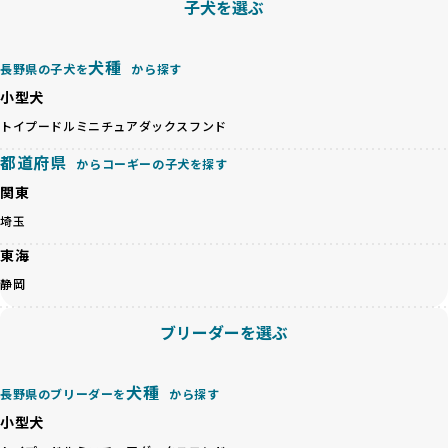
子犬を選ぶ
BreederFamiliesでは、以下の6項目を必須条件とし、これら
が高く、診断や治療も複雑化する場合があります。また、ミ
を満たすブリーダーのみを選定しています：
ックス犬は成長後の性格や体格が予測しづらく、飼い主が期
これらの基準により、ワンちゃんの健全な成長と動物福祉に
待する理想と現実が大きく異なることも少なくありません。
犬種
基づいた責任あるブリーディングを確保しています。
長野県の子犬を
から探す
優良ブリーダーは、犬種ごとの遺伝的特徴を守り、安定した
さらに、健康管理、社会性の育成、遺伝子検査、食事や運動
小型犬
健康と性格を次世代に引き継ぐために、ミックス犬の繁殖を
の質など、ワンちゃんの心身に配慮した飼育環境が整ってい
避けます。無計画な交配がもたらすリスクを理解し、飼い主
トイプードル
ミニチュアダックスフンド
るかを評価する12項目の総合基準を設けています。これによ
への十分な説明とアフターフォローを確保できる範囲での繁
り、より高い基準をクリアしたブリーダーだけを厳選してい
都道府県
からコーギーの子犬を探す
殖を徹底しているのです。
ます。
一方、営利優先ブリーダーは流行や需要に応じて安易にミッ
関東
その結果、合格率10%未満という厳しい基準をクリアした優
クス犬を繁殖し、健康管理や飼い主への配慮が不十分なこと
良ブリーダーのみが登録されています。
埼玉
が多く見受けられます。場合によっては、チワワ×ハスキー
BreederFamiliesでは、法令に準拠するだけでなく、ワンち
等体格の異なるリスクの高い交配を行うこともあります。
東海
ゃんを家族のように愛するという理念を共有するブリーダー
「ミックス犬を繁殖しない」の詳細はこちら
のみを厳選しています。これにより、ユーザーの皆さんに安
静岡
心して選べる選択肢を提供しています。
ペットショップやペットオークションは、流通過程でワンち
「BreederFamilesのワンちゃんに優しい18の評価基準」は
ブリーダーを選ぶ
ゃんが長時間の輸送を強いられたり、狭いケージに閉じ込め
こちら
られるなど、心身に大きな負担がかかります。このような環
境は、ストレスや感染リスクを増大させるだけでなく、ワン
BreederFamiliesでは、すべてのブリーダーを書類審査、直
犬種
長野県のブリーダーを
から探す
ちゃんの社会性や基本的なしつけにも悪影響を与える可能性
接のヒアリング、現地確認を通じて厳しく評価しています。
があります。
小型犬
このプロセスにより、育成環境や健康管理だけでなく、ブリ
優良ブリーダーは、ワンちゃんの健康と幸せを第一に考え、
ーダー自身の理念や姿勢までも丁寧に確認しています。