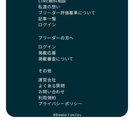
LINE無料相談
ます。
支えることができます。
私達の想い
優良ブリーダーは、こうした流行に流されず、ワンちゃんの
ブリーダー評価基準について
健康を最優先に考えています。特に小さいワンちゃんやレア
BreederFamiliesに登録されているブリーダーは、子犬が心
記事一覧
カラーの子犬を販売する場合は、健康リスクを十分に理解
身ともに健康に育つための環境づくりに全力を注いでいま
ログイン
し、飼い主にそのリスクについて丁寧に説明しています。食
す。
事管理もしっかり行い、成長に必要な栄養を確保するなど、
遺伝的なリスクを最小限に抑えた繁殖計画、栄養バランスが
ブリーダーの方へ
ワンちゃんの健康を第一にした繁殖を心がけています。
考えられた食事、子犬がのびのびと動ける適度な運動環境、
「見た目以上に健康重視」の詳細はこちら
ログイン
さらに獣医師と連携した健康管理まで徹底しています。
掲載応募
その結果、BreederFamiliesを通じてお迎えする子犬は、元
引退犬とは、繁殖期を終えたワンちゃんたちのことを指しま
掲載審査について
気で健康なスタートを切れることが大きな魅力です。
す。
子犬の社会性は、家庭でのしつけをスムーズにする重要なポ
その他
優良ブリーダーは、引退犬も家族の一員として、彼らの幸せ
イントです。BreederFamiliesのブリーダーは、母犬や兄弟
を願っています。よって、引退後も自宅で飼育を続けるか、
犬、人との触れ合いの時間をしっかり確保し、子犬が自然に
運営会社
信頼できる相手に譲渡するなど、ワンちゃんが幸せに暮らせ
コミュニケーション能力を身につけられるよう育てていま
よくある質問
るように配慮します。
す。
お問い合わせ
一方、営利優先ブリーダーは引退犬を「コスト」として考
利用規約
家庭に迎えたその日から、すでに社会性の基盤ができている
え、早く手放すことを考えます。場合によっては、悪徳保護
プライバシーポリシー
ため、新しい環境にもスムーズに適応できます。
団体に引き渡されることもあり、ワンちゃんの生活が不安定
これにより、飼い主さんにとっても安心してスタートできる
になる可能性が高まります。
©Breeder Families
でしょう。
引退犬に対する扱いがどうなっているかも、優良ブリーダー
BreederFamiliesのブリーダーは、犬種に関する豊富な知識
を見分けるポイントとなります。
と経験を持っています。そのため、子犬を迎えた後の健康管
「引退犬も大切に」の詳細はこちら