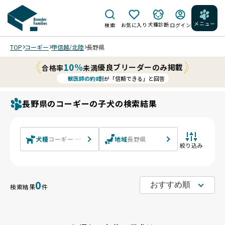
メニュー
犬種診断
検索
お気に入り
ログイン
TOP
コーギー
甲信越/北陸
長野県
10%
優良ブリーダーのみ掲載
合格率
未満
獣医師の約8割
が「信頼できる」と回答
長野県のコーギーの子犬の検索結果
犬種
コーギー ウェルシュ・コーギー・ペンブローク ウェルシュ
地域
長野県
絞り込み
0
検索結果
件