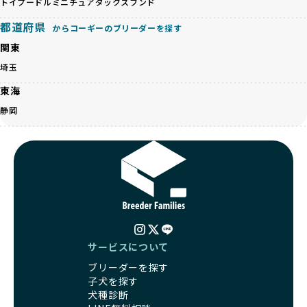
トイプードル
ミニチュアダックスフンド
ペットショップやオークションを介さずに直接飼い主に渡す
さらに、こうした評価結果は透明性を持って公開されている
ことを大切にしています。また、彼らはお迎え先を自身で確
都道府県
ため、どのブリーダーを選んでも安心して子犬をお迎えいた
からコーギーのブリーダーを探す
認し、ワンちゃんが安心して暮らせる環境を整えるために直
だけます。
関東
接の引き渡しを基本とします。
徹底した透明性こそが、BreederFamiliesの大きな特徴で
一方で、営利優先ブリーダーは、広範囲に販売するためにペ
埼玉
す。
ットショップやオークションを活用し、子犬の心身への影響
東海
を軽視しがちです。
BreederFamiliesは、ペット業界が抱える命の大量生産・大
「ペットショップ等を使わない」の詳細はこちら
静岡
量販売、負担の大きい流通構造、劣悪な飼育環境といった課
題に真摯に向き合っています。優良ブリーダーとの直接取引
近年、「小さくて可愛い」「珍しい毛色」という見た目の特
を促進することで、無駄な命の消費を減らし、命を大切にす
徴が人気を集め、高値で取引されることが多くなっていま
る社会の実現を目指しています。
す。しかし、こうした特徴には健康リスクが伴う場合が少な
さらに、売上の一部を保護団体や保護団体を支援する公益法
くありません。極小サイズは骨や心臓に負担がかかりやす
人へ寄付しています。多くのペット販売業者が、動物福祉へ
く、レアカラーには遺伝疾患のリスクが高まることがありま
の取り組みが不十分であることを理由に寄付を断られる中、
す。
BreederFamiliesはその姿勢が評価され、寄付が実現してい
営利優先ブリーダーは、このような流行や需要に応じて無理
ます。この活動により、保護が必要なワンちゃんの救済や保
な繁殖を行いがちです。小柄な母犬を繁殖に多用して体に負
護活動の支援にも貢献しています。
サービスについて
担をかけたり、子犬を小さく見せるために食事を減らすな
BreederFamiliesのこうした取り組みは、目の前の子犬だけ
ブリーダーを探す
ど、健康を犠牲にした管理がされることもあります。このよ
でなく、すべてのワンちゃんに優しい未来を創るための大き
子犬を探す
うな方法では、ワンちゃんの免疫力や体力が低下し、飼い主
な一歩です。ユーザーの皆さんがBreederFamiliesを通じて
犬種診断
にとっても将来的な医療費やケアの負担が増える恐れがあり
子犬をお迎えすることで、こうした社会貢献活動を間接的に