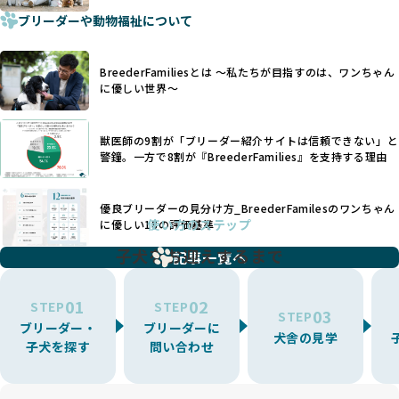
適切に対応するためには、深い知識と豊富な経験が欠かせま
ブリーダーや動物福祉について
せん。現在、犬種は200種類以上あり、それぞれに特有の健康
一部の営利優先のブリーディングでは、母犬の出産負担を考
リスクや性格特性が存在します。
えずに大量繁殖が行われ、親犬が心身ともに疲弊するケース
たとえば、パグは呼吸器系のトラブルを抱えやすく、ラブラ
が見られます。さらに、コストカットのために食事を減らし
BreederFamiliesとは 〜私たちが目指すのは、ワンちゃん
ドール・レトリバーには股関節形成不全への注意が必要で
たり、栄養のない食事を与える、適切な健康管理が行われな
に優しい世界〜
す。このような犬種ごとの違いを熟知し、適切なケアを提供
いなど、ワンちゃんの健康と福祉が犠牲にされることも少な
できるかどうかは、ブリーダーの専門性に大きく関わりま
くありません。
す。
獣医師の9割が「ブリーダー紹介サイトは信頼できない」と
また、健康リスクが予測しづらいミックス犬の繁殖や、愛情
優良ブリーダーは、少数の犬種（一般的に3種以内）に絞って
警鐘。一方で8割が『BreederFamilies』を支持する理由
が行き届かない多頭飼育等も問題です。これらのブリーディ
繁殖を行い、各犬種の特徴を熟知しています。これにより、
ング手法は、ワンちゃんの福祉を無視し、利益のみを追求す
犬種ごとの健康管理や繁殖において質の高いケアを提供する
るブリーダーによるものが多く、消費者にとっても深刻な課
優良ブリーダーの見分け方_BreederFamilesのワンちゃん
ことが可能です。
題となっています。
使い方のステップ
に優しい18の評価基準
一方、営利優先ブリーダーは流行や需要に応じて扱う犬種を
BreederFamiliesでは、こうしたワンちゃんに優しくないブ
増やす傾向があり、犬種ごとに異なる健康問題や適切な育成
子犬をお迎えするまで
リーディングをなくすため、すべてのワンちゃんを家族のよ
記事一覧へ
環境を十分に考慮しない場合があります。こうしたブリーダ
うに大切に飼育・繁殖を行っている「優良ブリーダー」のみ
ーでは、ワンちゃんが適切なケアを受けられず、健康を損ね
を厳選しています。
01
02
たりストレスを抱えたりするリスクが高まります。
STEP
STEP
03
STEP
「少数の犬種に集中」の詳細はこちら
ブリーダー・
ブリーダーに
BreederFamiliesでは、アニマルウェルフェアを最優先に考
犬舎の見学
子犬を探す
問い合わせ
えた6つの絶対基準と12の総合基準を設定しています。これに
近年、ミックス犬はユニークな見た目や性格で人気がありま
より、ワンちゃんが心身ともに健やかに過ごせる環境で育つ
すが、無計画な交配には健康リスクが伴います。異なる犬種
ことを徹底しています。
の特徴を持つことで予測しにくい健康問題が発生する可能性