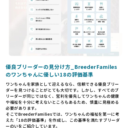
だからこそ、私たちは正しい情報と安心して選べる場所を提
供すべきだと考えています。BreederFamiliesでは、ワンち
ゃんを家族のように愛する「優良ブリーダー」のみを独自の
厳しい基準で厳選し、その評価基準や評価結果をオープンに
しています。これにより、消費者の皆様が安心して子犬やブ
リーダーを選べる環境を整えています。
そして、消費者の皆様が正しい情報をもとに優良ブリーダー
を求めることで、ワンちゃんを家族のように愛する優良ブリ
ーダーが増え、営利優先の「悪徳ブリーダー」が自然と淘汰
される社会を目指しています。目の前の子犬だけでなく、親
犬や引退犬も大切にされる環境を作り上げ、すべてのワンち
優良ブリーダーの見分け方_BreederFamiles
ゃんに優しい世界を築いていきたいと考えています。
のワンちゃんに優しい18の評価基準
ペットショップでの生体販売では、ワンちゃんが健やかに成
ワンちゃんを家族として迎えるなら、信頼できる優良ブリー
長するための環境が十分に整っていない場合が多く、販売ま
ダーを見つけることがとても大切です。しかし、すべてのブ
での間に過密な環境や長距離移動のストレスを受けることが
リーダーが同じではなく、営利を優先してワンちゃんの健康
少なくありません。このような環境は、健康リスクや社会性
や福祉を十分に考えないところもあるため、慎重に見極める
の問題につながりやすく、ワンちゃんにとっても望ましいと
必要があります。
は言えません。
そこでBreederFamiliesでは、ワンちゃんの福祉を第一に考
こうした背景から、BreederFamiliesはペットショップを介
えた「18の評価基準」を作成し、この基準を満たすブリーダ
さない直接販売を採用するとともに、ペットオークションや
ーのいをご紹介しています。
ペットショップを利用するブリーダーの掲載も行ってしませ