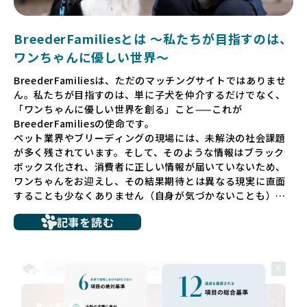
BreederFamiliesとは 〜私たちが目指すのは、
ワンちゃんに優しい世界〜
BreederFamiliesは、ただのマッチングサイトではありませ
ん。私たちが目指すのは、単に子犬を仲介するだけでなく、
「ワンちゃんに優しい世界を創る」こと——これが
BreederFamiliesの使命です。
ペット業界やブリーディングの現場には、未解決の社会課題
が多く残されています。そして、そのような情報はブラック
ボックス化され、消費者に正しい情報が届いていないため、
ワンちゃんをお迎えし、その結果期待とは異なる現実に直面
することも少なくありません（自身が気づかないことも）。
たとえば、ペットショップで購入した子犬が劣悪な環境で育
記事を読む
ち、健康面や社会性に問題を抱えていたり、またブリーダー
サイトで子犬だけを可愛く掲載されているものの、裏側では
親犬が乱繁殖によって体力を削られ、苦しい環境で過ごして
いるというケースもあります。こうした問題は、消費者にと
っても大きな負担であり、ワンちゃん自身にとっても非常に
望ましくない環境です。