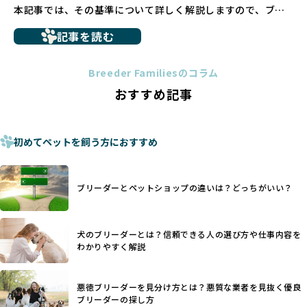
本記事では、その基準について詳しく解説しますので、ブリ
ん。
ーダー選びの参考にしていただければ幸いです。
ペットショップを避けた方がいい理由の詳細はこちら
記事を読む
トイプードルやコーギーなどの犬種では、見た目のためだけ
多くのブリーダーサイトでは、掲載するブリーダーの審査が
に断尾（しっぽを切る）や断耳（耳を切る）が行われている
法令レベルの最低基準にとどまっていることが問題です。こ
Breeder Familiesのコラム
ことがあります。
の法令レベルの基準はブリーディング環境の最低限を定める
おすすめ記事
これは痛みを伴う処置で、ワンちゃんの身体的な負担が大き
ものに過ぎず、ワンちゃんの心身の福祉やブリーダーの責任
く、慢性的な痛みや不安感を引き起こす可能性もあります。
ある姿勢を十分に保障するものではありません。そのため、
また、しっぽや耳はワンちゃんの重要なコミュニケーション
厳格なチェックを経ていないブリーダーが掲載されることも
手段でもあるため、切断されることで他の犬や人間との意思
初めてペットを飼う方におすすめ
少なくなく、消費者にとって選択の判断が難しい現状があり
疎通が難しくなることもあります。
ます。
ヨーロッパ諸国ではこうした処置が禁止されている一方で、
さらに、書類審査のみで掲載が許可されるサイトが多く、実
日本ではいまだ行われる場合があります。
際の飼育環境やブリーダーの姿勢が見えにくい点も課題で
ブリーダーとペットショップの違いは？どっちがいい？
優良ブリーダーは動物福祉を優先し、ワンちゃんの自然な姿
す。こうしたサイトでは、ブリーダーが記載する情報が主で
を大切にするため断尾・断耳を行いません。
あり、実際の現場や日々のケアの状況がわからないため、営
一方、営利優先ブリーダーでは「見た目が良く売れやすい」
利優先の「悪徳ブリーダー」が含まれるリスクが高まりま
犬のブリーダーとは？信頼できる人の選び方や仕事内容を
ことを理由に断尾や断耳を行うことがあり、中には麻酔なし
す。
わかりやすく解説
で処置するケースも見受けられます。
BreederFamiliesでは、ワンちゃんを大切にする「優良ブリ
「耳やしっぽを切らない」詳細はこちら
ーダー」のみを紹介するために、法令を超えた独自の基準を
設け、ブリーダーの理念や飼育環境の厳格なチェックを行っ
悪徳ブリーダーを見分け方とは？悪質な業者を見抜く優良
犬種ごとに異なる健康リスクや育て方のポイントを理解し、
ブリーダーの探し方
ています。