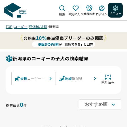
メニュー
犬種診断
検索
お気に入り
ログイン
TOP
コーギー
甲信越/北陸
新潟県
10%
優良ブリーダーのみ掲載
合格率
未満
獣医師の約8割
が「信頼できる」と回答
新潟県のコーギーの子犬の検索結果
犬種
コーギー ウェルシュ・コーギー・ペンブローク ウェルシュ
地域
新潟県
絞り込み
0
検索結果
件