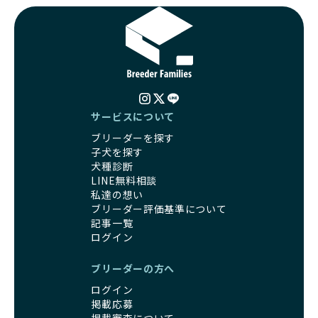
ます。
支えることができます。
優良ブリーダーは、こうした流行に流されず、ワンちゃんの
健康を最優先に考えています。特に小さいワンちゃんやレア
BreederFamiliesに登録されているブリーダーは、子犬が心
カラーの子犬を販売する場合は、健康リスクを十分に理解
身ともに健康に育つための環境づくりに全力を注いでいま
し、飼い主にそのリスクについて丁寧に説明しています。食
す。
事管理もしっかり行い、成長に必要な栄養を確保するなど、
遺伝的なリスクを最小限に抑えた繁殖計画、栄養バランスが
ワンちゃんの健康を第一にした繁殖を心がけています。
考えられた食事、子犬がのびのびと動ける適度な運動環境、
「見た目以上に健康重視」の詳細はこちら
さらに獣医師と連携した健康管理まで徹底しています。
サービスについて
その結果、BreederFamiliesを通じてお迎えする子犬は、元
ブリーダーを探す
引退犬とは、繁殖期を終えたワンちゃんたちのことを指しま
気で健康なスタートを切れることが大きな魅力です。
子犬を探す
す。
子犬の社会性は、家庭でのしつけをスムーズにする重要なポ
犬種診断
優良ブリーダーは、引退犬も家族の一員として、彼らの幸せ
イントです。BreederFamiliesのブリーダーは、母犬や兄弟
LINE無料相談
を願っています。よって、引退後も自宅で飼育を続けるか、
犬、人との触れ合いの時間をしっかり確保し、子犬が自然に
私達の想い
信頼できる相手に譲渡するなど、ワンちゃんが幸せに暮らせ
コミュニケーション能力を身につけられるよう育てていま
ブリーダー評価基準について
るように配慮します。
す。
記事一覧
一方、営利優先ブリーダーは引退犬を「コスト」として考
家庭に迎えたその日から、すでに社会性の基盤ができている
ログイン
え、早く手放すことを考えます。場合によっては、悪徳保護
ため、新しい環境にもスムーズに適応できます。
団体に引き渡されることもあり、ワンちゃんの生活が不安定
これにより、飼い主さんにとっても安心してスタートできる
ブリーダーの方へ
になる可能性が高まります。
でしょう。
引退犬に対する扱いがどうなっているかも、優良ブリーダー
ログイン
BreederFamiliesのブリーダーは、犬種に関する豊富な知識
を見分けるポイントとなります。
掲載応募
と経験を持っています。そのため、子犬を迎えた後の健康管
「引退犬も大切に」の詳細はこちら