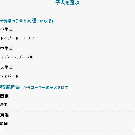
子犬を選ぶ
BreederFamiliesでは、以下の6項目を必須条件とし、これら
が高く、診断や治療も複雑化する場合があります。また、ミ
を満たすブリーダーのみを選定しています：
ックス犬は成長後の性格や体格が予測しづらく、飼い主が期
これらの基準により、ワンちゃんの健全な成長と動物福祉に
待する理想と現実が大きく異なることも少なくありません。
犬種
基づいた責任あるブリーディングを確保しています。
新潟県の子犬を
から探す
優良ブリーダーは、犬種ごとの遺伝的特徴を守り、安定した
さらに、健康管理、社会性の育成、遺伝子検査、食事や運動
小型犬
健康と性格を次世代に引き継ぐために、ミックス犬の繁殖を
の質など、ワンちゃんの心身に配慮した飼育環境が整ってい
避けます。無計画な交配がもたらすリスクを理解し、飼い主
トイプードル
チワワ
るかを評価する12項目の総合基準を設けています。これによ
への十分な説明とアフターフォローを確保できる範囲での繁
り、より高い基準をクリアしたブリーダーだけを厳選してい
中型犬
殖を徹底しているのです。
ます。
一方、営利優先ブリーダーは流行や需要に応じて安易にミッ
ミディアムプードル
その結果、合格率10%未満という厳しい基準をクリアした優
クス犬を繁殖し、健康管理や飼い主への配慮が不十分なこと
良ブリーダーのみが登録されています。
大型犬
が多く見受けられます。場合によっては、チワワ×ハスキー
BreederFamiliesでは、法令に準拠するだけでなく、ワンち
等体格の異なるリスクの高い交配を行うこともあります。
シェパード
ゃんを家族のように愛するという理念を共有するブリーダー
「ミックス犬を繁殖しない」の詳細はこちら
のみを厳選しています。これにより、ユーザーの皆さんに安
都道府県
からコーギーの子犬を探す
心して選べる選択肢を提供しています。
ペットショップやペットオークションは、流通過程でワンち
関東
「BreederFamilesのワンちゃんに優しい18の評価基準」は
ゃんが長時間の輸送を強いられたり、狭いケージに閉じ込め
こちら
埼玉
られるなど、心身に大きな負担がかかります。このような環
境は、ストレスや感染リスクを増大させるだけでなく、ワン
東海
BreederFamiliesでは、すべてのブリーダーを書類審査、直
ちゃんの社会性や基本的なしつけにも悪影響を与える可能性
接のヒアリング、現地確認を通じて厳しく評価しています。
静岡
があります。
このプロセスにより、育成環境や健康管理だけでなく、ブリ
優良ブリーダーは、ワンちゃんの健康と幸せを第一に考え、
ーダー自身の理念や姿勢までも丁寧に確認しています。