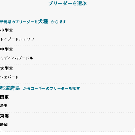
ブリーダーを選ぶ
ペットショップやオークションを介さずに直接飼い主に渡す
さらに、こうした評価結果は透明性を持って公開されている
ことを大切にしています。また、彼らはお迎え先を自身で確
ため、どのブリーダーを選んでも安心して子犬をお迎えいた
認し、ワンちゃんが安心して暮らせる環境を整えるために直
だけます。
犬種
新潟県のブリーダーを
から探す
接の引き渡しを基本とします。
徹底した透明性こそが、BreederFamiliesの大きな特徴で
一方で、営利優先ブリーダーは、広範囲に販売するためにペ
小型犬
す。
ットショップやオークションを活用し、子犬の心身への影響
トイプードル
チワワ
を軽視しがちです。
BreederFamiliesは、ペット業界が抱える命の大量生産・大
「ペットショップ等を使わない」の詳細はこちら
中型犬
量販売、負担の大きい流通構造、劣悪な飼育環境といった課
題に真摯に向き合っています。優良ブリーダーとの直接取引
ミディアムプードル
近年、「小さくて可愛い」「珍しい毛色」という見た目の特
を促進することで、無駄な命の消費を減らし、命を大切にす
徴が人気を集め、高値で取引されることが多くなっていま
大型犬
る社会の実現を目指しています。
す。しかし、こうした特徴には健康リスクが伴う場合が少な
さらに、売上の一部を保護団体や保護団体を支援する公益法
シェパード
くありません。極小サイズは骨や心臓に負担がかかりやす
人へ寄付しています。多くのペット販売業者が、動物福祉へ
く、レアカラーには遺伝疾患のリスクが高まることがありま
都道府県
の取り組みが不十分であることを理由に寄付を断られる中、
からコーギーのブリーダーを探す
す。
BreederFamiliesはその姿勢が評価され、寄付が実現してい
関東
営利優先ブリーダーは、このような流行や需要に応じて無理
ます。この活動により、保護が必要なワンちゃんの救済や保
な繁殖を行いがちです。小柄な母犬を繁殖に多用して体に負
埼玉
護活動の支援にも貢献しています。
担をかけたり、子犬を小さく見せるために食事を減らすな
BreederFamiliesのこうした取り組みは、目の前の子犬だけ
東海
ど、健康を犠牲にした管理がされることもあります。このよ
でなく、すべてのワンちゃんに優しい未来を創るための大き
うな方法では、ワンちゃんの免疫力や体力が低下し、飼い主
静岡
な一歩です。ユーザーの皆さんがBreederFamiliesを通じて
にとっても将来的な医療費やケアの負担が増える恐れがあり
子犬をお迎えすることで、こうした社会貢献活動を間接的に