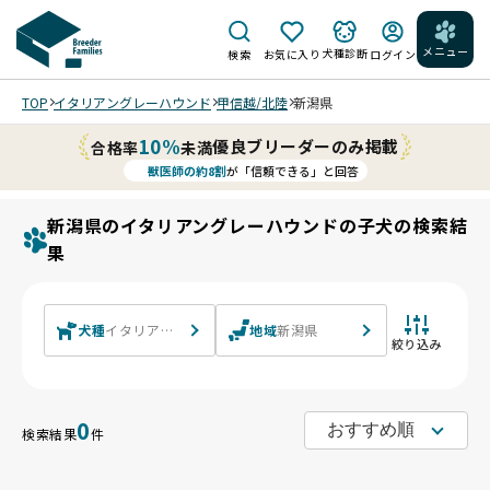
メニュー
犬種診断
検索
お気に入り
ログイン
TOP
イタリアングレーハウンド
甲信越/北陸
新潟県
10%
優良ブリーダーのみ掲載
合格率
未満
獣医師の約8割
が「信頼できる」と回答
新潟県のイタリアングレーハウンドの子犬の検索結
果
犬種
イタリアングレーハウンド
地域
新潟県
絞り込み
0
検索結果
件