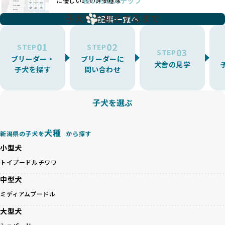
使い方のステップ
に優しい18の評価基準
一方、営利優先ブリーダーは流行や需要に応じて扱う犬種を
BreederFamiliesでは、こうしたワンちゃんに優しくないブ
増やす傾向があり、犬種ごとに異なる健康問題や適切な育成
子犬をお迎えするまで
リーディングをなくすため、すべてのワンちゃんを家族のよ
記事一覧へ
環境を十分に考慮しない場合があります。こうしたブリーダ
うに大切に飼育・繁殖を行っている「優良ブリーダー」のみ
ーでは、ワンちゃんが適切なケアを受けられず、健康を損ね
を厳選しています。
01
02
たりストレスを抱えたりするリスクが高まります。
STEP
STEP
03
STEP
「少数の犬種に集中」の詳細はこちら
ブリーダー・
ブリーダーに
BreederFamiliesでは、アニマルウェルフェアを最優先に考
犬舎の見学
子犬を探す
問い合わせ
えた6つの絶対基準と12の総合基準を設定しています。これに
近年、ミックス犬はユニークな見た目や性格で人気がありま
より、ワンちゃんが心身ともに健やかに過ごせる環境で育つ
すが、無計画な交配には健康リスクが伴います。異なる犬種
ことを徹底しています。
の特徴を持つことで予測しにくい健康問題が発生する可能性
子犬を選ぶ
BreederFamiliesでは、以下の6項目を必須条件とし、これら
が高く、診断や治療も複雑化する場合があります。また、ミ
を満たすブリーダーのみを選定しています：
ックス犬は成長後の性格や体格が予測しづらく、飼い主が期
これらの基準により、ワンちゃんの健全な成長と動物福祉に
待する理想と現実が大きく異なることも少なくありません。
犬種
基づいた責任あるブリーディングを確保しています。
新潟県の子犬を
から探す
優良ブリーダーは、犬種ごとの遺伝的特徴を守り、安定した
さらに、健康管理、社会性の育成、遺伝子検査、食事や運動
小型犬
健康と性格を次世代に引き継ぐために、ミックス犬の繁殖を
の質など、ワンちゃんの心身に配慮した飼育環境が整ってい
避けます。無計画な交配がもたらすリスクを理解し、飼い主
トイプードル
チワワ
るかを評価する12項目の総合基準を設けています。これによ
への十分な説明とアフターフォローを確保できる範囲での繁
り、より高い基準をクリアしたブリーダーだけを厳選してい
中型犬
殖を徹底しているのです。
ます。
一方、営利優先ブリーダーは流行や需要に応じて安易にミッ
ミディアムプードル
その結果、合格率10%未満という厳しい基準をクリアした優
クス犬を繁殖し、健康管理や飼い主への配慮が不十分なこと
良ブリーダーのみが登録されています。
大型犬
が多く見受けられます。場合によっては、チワワ×ハスキー
BreederFamiliesでは、法令に準拠するだけでなく、ワンち