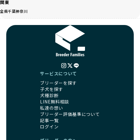
関東
くありません。極小サイズは骨や心臓に負担がかかりやす
人へ寄付しています。多くのペット販売業者が、動物福祉へ
く、レアカラーには遺伝疾患のリスクが高まることがありま
全県
千葉
神奈川
の取り組みが不十分であることを理由に寄付を断られる中、
す。
BreederFamiliesはその姿勢が評価され、寄付が実現してい
営利優先ブリーダーは、このような流行や需要に応じて無理
ます。この活動により、保護が必要なワンちゃんの救済や保
な繁殖を行いがちです。小柄な母犬を繁殖に多用して体に負
護活動の支援にも貢献しています。
担をかけたり、子犬を小さく見せるために食事を減らすな
BreederFamiliesのこうした取り組みは、目の前の子犬だけ
ど、健康を犠牲にした管理がされることもあります。このよ
でなく、すべてのワンちゃんに優しい未来を創るための大き
うな方法では、ワンちゃんの免疫力や体力が低下し、飼い主
な一歩です。ユーザーの皆さんがBreederFamiliesを通じて
にとっても将来的な医療費やケアの負担が増える恐れがあり
子犬をお迎えすることで、こうした社会貢献活動を間接的に
ます。
支えることができます。
優良ブリーダーは、こうした流行に流されず、ワンちゃんの
サービスについて
健康を最優先に考えています。特に小さいワンちゃんやレア
BreederFamiliesに登録されているブリーダーは、子犬が心
ブリーダーを探す
カラーの子犬を販売する場合は、健康リスクを十分に理解
身ともに健康に育つための環境づくりに全力を注いでいま
子犬を探す
し、飼い主にそのリスクについて丁寧に説明しています。食
す。
犬種診断
事管理もしっかり行い、成長に必要な栄養を確保するなど、
遺伝的なリスクを最小限に抑えた繁殖計画、栄養バランスが
LINE無料相談
ワンちゃんの健康を第一にした繁殖を心がけています。
考えられた食事、子犬がのびのびと動ける適度な運動環境、
私達の想い
「見た目以上に健康重視」の詳細はこちら
さらに獣医師と連携した健康管理まで徹底しています。
ブリーダー評価基準について
その結果、BreederFamiliesを通じてお迎えする子犬は、元
記事一覧
引退犬とは、繁殖期を終えたワンちゃんたちのことを指しま
気で健康なスタートを切れることが大きな魅力です。
ログイン
す。
子犬の社会性は、家庭でのしつけをスムーズにする重要なポ
優良ブリーダーは、引退犬も家族の一員として、彼らの幸せ
イントです。BreederFamiliesのブリーダーは、母犬や兄弟