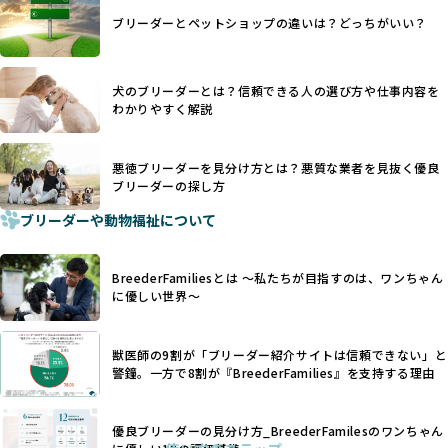
日本ではいまだ行われる場合があります。
際の飼育環境やブリーダーの姿勢が見えにくい点も課題で
ブリーダーとペットショップの違いは？どっちがいい？
優良ブリーダーは動物福祉を優先し、ワンちゃんの自然な姿
す。こうしたサイトでは、ブリーダーが記載する情報が主で
を大切にするため断尾・断耳を行いません。
あり、実際の現場や日々のケアの状況がわからないため、営
一方、営利優先ブリーダーでは「見た目が良く売れやすい」
利優先の「悪徳ブリーダー」が含まれるリスクが高まりま
犬のブリーダーとは？信頼できる人の選び方や仕事内容を
ことを理由に断尾や断耳を行うことがあり、中には麻酔なし
す。
わかりやすく解説
で処置するケースも見受けられます。
BreederFamiliesでは、ワンちゃんを大切にする「優良ブリ
「耳やしっぽを切らない」詳細はこちら
ーダー」のみを紹介するために、法令を超えた独自の基準を
設け、ブリーダーの理念や飼育環境の厳格なチェックを行っ
悪徳ブリーダーを見分け方とは？悪質な業者を見抜く優良
犬種ごとに異なる健康リスクや育て方のポイントを理解し、
ブリーダーの探し方
ています。
適切に対応するためには、深い知識と豊富な経験が欠かせま
ブリーダーや動物福祉について
せん。現在、犬種は200種類以上あり、それぞれに特有の健康
一部の営利優先のブリーディングでは、母犬の出産負担を考
リスクや性格特性が存在します。
えずに大量繁殖が行われ、親犬が心身ともに疲弊するケース
たとえば、パグは呼吸器系のトラブルを抱えやすく、ラブラ
が見られます。さらに、コストカットのために食事を減らし
BreederFamiliesとは 〜私たちが目指すのは、ワンちゃん
ドール・レトリバーには股関節形成不全への注意が必要で
たり、栄養のない食事を与える、適切な健康管理が行われな
に優しい世界〜
す。このような犬種ごとの違いを熟知し、適切なケアを提供
いなど、ワンちゃんの健康と福祉が犠牲にされることも少な
できるかどうかは、ブリーダーの専門性に大きく関わりま
くありません。
す。
獣医師の9割が「ブリーダー紹介サイトは信頼できない」と
また、健康リスクが予測しづらいミックス犬の繁殖や、愛情
優良ブリーダーは、少数の犬種（一般的に3種以内）に絞って
警鐘。一方で8割が『BreederFamilies』を支持する理由
が行き届かない多頭飼育等も問題です。これらのブリーディ
繁殖を行い、各犬種の特徴を熟知しています。これにより、
ング手法は、ワンちゃんの福祉を無視し、利益のみを追求す
犬種ごとの健康管理や繁殖において質の高いケアを提供する
るブリーダーによるものが多く、消費者にとっても深刻な課
優良ブリーダーの見分け方_BreederFamilesのワンちゃん
ことが可能です。
題となっています。