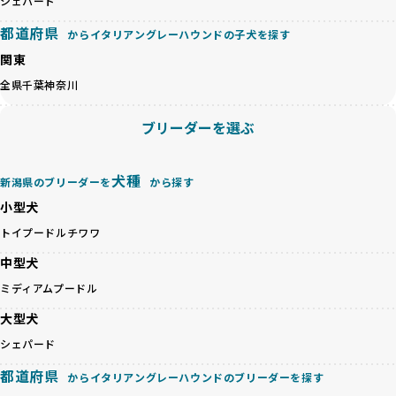
等体格の異なるリスクの高い交配を行うこともあります。
シェパード
ゃんを家族のように愛するという理念を共有するブリーダー
「ミックス犬を繁殖しない」の詳細はこちら
のみを厳選しています。これにより、ユーザーの皆さんに安
都道府県
からイタリアングレーハウンドの子犬を探す
心して選べる選択肢を提供しています。
ペットショップやペットオークションは、流通過程でワンち
関東
「BreederFamilesのワンちゃんに優しい18の評価基準」は
ゃんが長時間の輸送を強いられたり、狭いケージに閉じ込め
こちら
全県
千葉
神奈川
られるなど、心身に大きな負担がかかります。このような環
境は、ストレスや感染リスクを増大させるだけでなく、ワン
BreederFamiliesでは、すべてのブリーダーを書類審査、直
ブリーダーを選ぶ
ちゃんの社会性や基本的なしつけにも悪影響を与える可能性
接のヒアリング、現地確認を通じて厳しく評価しています。
があります。
このプロセスにより、育成環境や健康管理だけでなく、ブリ
優良ブリーダーは、ワンちゃんの健康と幸せを第一に考え、
ーダー自身の理念や姿勢までも丁寧に確認しています。
犬種
新潟県のブリーダーを
から探す
ペットショップやオークションを介さずに直接飼い主に渡す
さらに、こうした評価結果は透明性を持って公開されている
ことを大切にしています。また、彼らはお迎え先を自身で確
小型犬
ため、どのブリーダーを選んでも安心して子犬をお迎えいた
認し、ワンちゃんが安心して暮らせる環境を整えるために直
だけます。
トイプードル
チワワ
接の引き渡しを基本とします。
徹底した透明性こそが、BreederFamiliesの大きな特徴で
一方で、営利優先ブリーダーは、広範囲に販売するためにペ
中型犬
す。
ットショップやオークションを活用し、子犬の心身への影響
ミディアムプードル
を軽視しがちです。
BreederFamiliesは、ペット業界が抱える命の大量生産・大
「ペットショップ等を使わない」の詳細はこちら
大型犬
量販売、負担の大きい流通構造、劣悪な飼育環境といった課
題に真摯に向き合っています。優良ブリーダーとの直接取引
シェパード
近年、「小さくて可愛い」「珍しい毛色」という見た目の特
を促進することで、無駄な命の消費を減らし、命を大切にす
徴が人気を集め、高値で取引されることが多くなっていま
都道府県
る社会の実現を目指しています。
からイタリアングレーハウンドのブリーダーを探す
す。しかし、こうした特徴には健康リスクが伴う場合が少な
さらに、売上の一部を保護団体や保護団体を支援する公益法