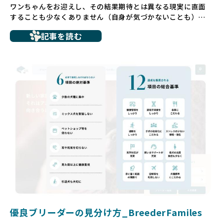
ワンちゃんをお迎えし、その結果期待とは異なる現実に直面
することも少なくありません（自身が気づかないことも）。
たとえば、ペットショップで購入した子犬が劣悪な環境で育
記事を読む
ち、健康面や社会性に問題を抱えていたり、またブリーダー
サイトで子犬だけを可愛く掲載されているものの、裏側では
親犬が乱繁殖によって体力を削られ、苦しい環境で過ごして
いるというケースもあります。こうした問題は、消費者にと
っても大きな負担であり、ワンちゃん自身にとっても非常に
望ましくない環境です。
だからこそ、私たちは正しい情報と安心して選べる場所を提
供すべきだと考えています。BreederFamiliesでは、ワンち
ゃんを家族のように愛する「優良ブリーダー」のみを独自の
厳しい基準で厳選し、その評価基準や評価結果をオープンに
しています。これにより、消費者の皆様が安心して子犬やブ
リーダーを選べる環境を整えています。
そして、消費者の皆様が正しい情報をもとに優良ブリーダー
を求めることで、ワンちゃんを家族のように愛する優良ブリ
ーダーが増え、営利優先の「悪徳ブリーダー」が自然と淘汰
される社会を目指しています。目の前の子犬だけでなく、親
犬や引退犬も大切にされる環境を作り上げ、すべてのワンち
優良ブリーダーの見分け方_BreederFamiles
ゃんに優しい世界を築いていきたいと考えています。