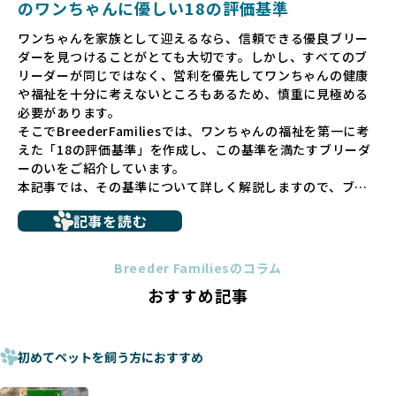
のワンちゃんに優しい18の評価基準
ペットショップでの生体販売では、ワンちゃんが健やかに成
ワンちゃんを家族として迎えるなら、信頼できる優良ブリー
長するための環境が十分に整っていない場合が多く、販売ま
ダーを見つけることがとても大切です。しかし、すべてのブ
での間に過密な環境や長距離移動のストレスを受けることが
リーダーが同じではなく、営利を優先してワンちゃんの健康
少なくありません。このような環境は、健康リスクや社会性
や福祉を十分に考えないところもあるため、慎重に見極める
の問題につながりやすく、ワンちゃんにとっても望ましいと
必要があります。
は言えません。
そこでBreederFamiliesでは、ワンちゃんの福祉を第一に考
こうした背景から、BreederFamiliesはペットショップを介
えた「18の評価基準」を作成し、この基準を満たすブリーダ
さない直接販売を採用するとともに、ペットオークションや
ーのいをご紹介しています。
ペットショップを利用するブリーダーの掲載も行ってしませ
本記事では、その基準について詳しく解説しますので、ブリ
ん。
ーダー選びの参考にしていただければ幸いです。
ペットショップを避けた方がいい理由の詳細はこちら
記事を読む
トイプードルやコーギーなどの犬種では、見た目のためだけ
多くのブリーダーサイトでは、掲載するブリーダーの審査が
に断尾（しっぽを切る）や断耳（耳を切る）が行われている
法令レベルの最低基準にとどまっていることが問題です。こ
Breeder Familiesのコラム
ことがあります。
の法令レベルの基準はブリーディング環境の最低限を定める
おすすめ記事
これは痛みを伴う処置で、ワンちゃんの身体的な負担が大き
ものに過ぎず、ワンちゃんの心身の福祉やブリーダーの責任
く、慢性的な痛みや不安感を引き起こす可能性もあります。
ある姿勢を十分に保障するものではありません。そのため、
また、しっぽや耳はワンちゃんの重要なコミュニケーション
厳格なチェックを経ていないブリーダーが掲載されることも
手段でもあるため、切断されることで他の犬や人間との意思
初めてペットを飼う方におすすめ
少なくなく、消費者にとって選択の判断が難しい現状があり
疎通が難しくなることもあります。
ます。
ヨーロッパ諸国ではこうした処置が禁止されている一方で、
さらに、書類審査のみで掲載が許可されるサイトが多く、実