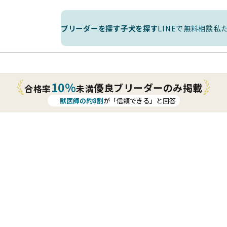
ブリーダーを探す
子犬を探す
LINEで無料相談
私
10%
優良ブリーダーのみ掲載
合格率
未満
獣医師の約8割
が「信頼できる」と回答