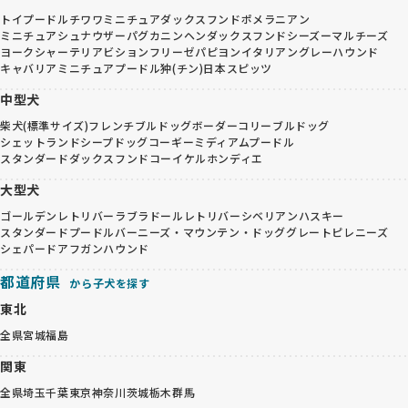
トイプードル
チワワ
ミニチュアダックスフンド
ポメラニアン
ミニチュアシュナウザー
パグ
カニンヘンダックスフンド
シーズー
マルチーズ
ヨークシャーテリア
ビションフリーゼ
パピヨン
イタリアングレーハウンド
キャバリア
ミニチュアプードル
狆(チン)
日本スピッツ
中型犬
柴犬(標準サイズ)
フレンチブルドッグ
ボーダーコリー
ブルドッグ
シェットランドシープドッグ
コーギー
ミディアムプードル
スタンダードダックスフンド
コーイケルホンディエ
大型犬
ゴールデンレトリバー
ラブラドールレトリバー
シベリアンハスキー
スタンダードプードル
バーニーズ・マウンテン・ドッグ
グレートピレニーズ
シェパード
アフガンハウンド
都道府県
から子犬を探す
東北
全県
宮城
福島
関東
全県
埼玉
千葉
東京
神奈川
茨城
栃木
群馬