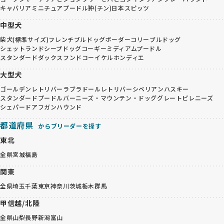
キャバリア
ミニチュアプードル
狆(チン)
日本スピッツ
中型犬
柴犬(標準サイズ)
フレンチブルドッグ
ボーダーコリー
ブルドッグ
シェットランドシープドッグ
コーギー
ミディアムプードル
スタンダードダックスフンド
コーイケルホンディエ
大型犬
ゴールデンレトリバー
ラブラドールレトリバー
シベリアンハスキー
スタンダードプードル
バーニーズ・マウンテン・ドッグ
グレートピレニーズ
シェパード
アフガンハウンド
都道府県
からブリーダーを探す
東北
全県
宮城
福島
関東
全県
埼玉
千葉
東京
神奈川
茨城
栃木
群馬
甲信越/北陸
全県
山梨
長野
新潟
富山