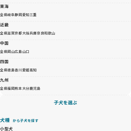
東海
全県
岐阜
静岡
愛知
三重
近畿
全県
滋賀
京都
大阪
兵庫
奈良
和歌山
中国
全県
岡山
広島
山口
四国
全県
徳島
香川
愛媛
高知
九州
全県
福岡
熊本
大分
鹿児島
子犬を選ぶ
犬種
から子犬を探す
小型犬