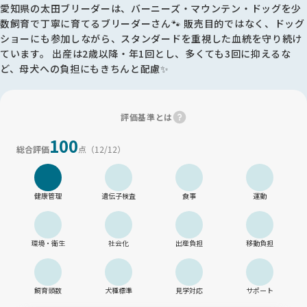
愛知県の太田ブリーダーは、バーニーズ・マウンテン・ドッグを少
数飼育で丁寧に育てるブリーダーさん🐾 販売目的ではなく、ドッグ
ショーにも参加しながら、スタンダードを重視した血統を守り続け
ています。 出産は2歳以降・年1回とし、多くても3回に抑えるな
ど、母犬への負担にもきちんと配慮✨
評価基準とは
100
総合評価
点
（12/12）
健康管理
遺伝子検査
食事
運動
環境・衛生
社会化
出産負担
移動負担
飼育頭数
犬種標準
見学対応
サポート