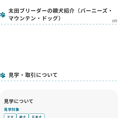
グされており、身体の健やかさはもちろん、家族の一員として
迎えられる性格の良さにも自信があります✨
太田ブリーダーの親犬紹介（バーニーズ・
飼い主様へ
マウンテン・ドッグ）
私たちは「バーニーズを譲渡したら終わり」とは考えていませ
0件
ん。むしろ、ここからが本当のお付き合いのはじまりです。
Happiness Dogでは、子犬を迎えたオーナーさま同士がつな
がれるよう、兄弟犬ごとのLINEグループを設けています。しつ
けや健康、ちょっとした悩みも気軽に相談し合える、あたたか
なコミュニティです。
さらに年に1回は交流会を開催し、飼い主さま同士が情報交換
を楽しみ、ワンちゃんたちも兄弟や親犬との再会を果たしてい
ます。
見学・取引について
困ったことがあれば、いつでもご連絡ください。私たちは、オ
ーナーさまと共にバーニーズの一生を見守り、支えていく存在
でありたいと思っています。
見学について
“より多くの人が、バーニーズともっと長く一緒に過ごせるよ
うに”——その願いを胸に、これからも健康で幸せな命を、ひ
見学対象
とつひとつ丁寧につないでまいります。
子犬
親犬
兄弟犬