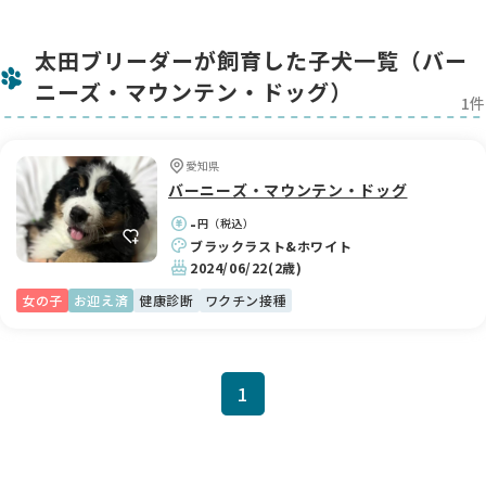
境の提供にも徹底して取り組んでおり、心と体の両面からバー
ニーズの健やかな成長を支えています。
太田ブリーダーが飼育した子犬一覧（バー
ドッグショーにも積極的に参加し、ROYAL CANIN Awardなど
ニーズ・マウンテン・ドッグ）
多くの賞をいただいていますが、それもすべて「健康で美し
1件
く、バーニーズらしい魅力を備えた個体」を目指す結果だと考
えています。
ワンちゃん・血統の特徴
愛知県
Happiness Dogで育つバーニーズたちは、見た目の美しさだけ
バーニーズ・マウンテン・ドッグ
でなく、性格のやさしさ・人との調和性にもこだわった血統を
-
円（税込）
持っています。
ブラックラスト&ホワイト
2024/06/22
(2歳)
私たちが理想とするのは、「そっと寄り添ってくれる心のパー
トナー」になれるようなバーニーズ。飼い主の感情に寄り添
女の子
お迎え済
健康診断
ワクチン接種
い、悲しいときは黙ってそばに、うれしいときは一緒に喜んで
くれる——そんな繊細で温かな心を持った子たちばかりです。
親犬たちは健康だけでなく、精神的な安定性も大切に育てら
1
れ、その姿を見ながら子犬たちも社会性や協調性を自然に学ん
でいきます。
すべての子犬は、遺伝病リスクを排除したうえでブリーディン