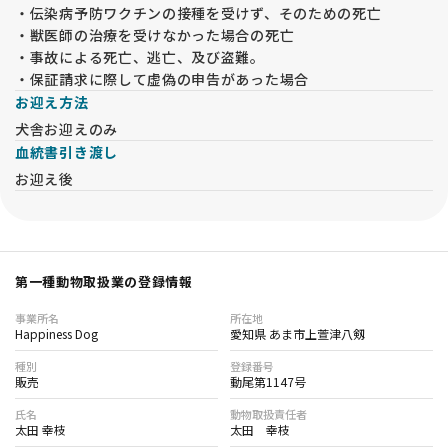
・伝染病予防ワクチンの接種を受けず、そのための死亡
・獣医師の治療を受けなかった場合の死亡
・事故による死亡、逃亡、及び盗難。
・保証請求に際して虚偽の申告があった場合
お迎え方法
犬舎お迎えのみ
血統書引き渡し
お迎え後
第一種動物取扱業の登録情報
事業所名
所在地
Happiness Dog
愛知県 あま市上萱津八剱
種別
登録番号
販売
動尾第1147号
氏名
動物取扱責任者
太田 幸枝
太田 幸枝