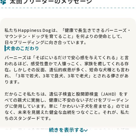
太田ブリーダーのメッセージ
私たちHappiness Dogは、「健康で長生きできるバーニーズ・
マウンテン・ドッグを育てること」を何よりの使命として、
日々ブリーディングに向き合っています。
犬舎のこだわり
バーニーズは「そばにいるだけで安心感を与えてくれる」と言
われるほど、感受性豊かで人懐っこく、家族を癒してくれる存
在。しかしその反面、遺伝的疾患が多く、短命な犬種とも言わ
れ、「3年で若犬、3年で良犬、3年で老犬」とされる儚さがあ
ります。
だからこそ私たちは、遺伝子検査と股関節検査（JAHD）をす
べての親犬に実施し、健康に不安のない子だけをブリーディン
グに使用しています。単に「かわいい子犬を産ませる」のでは
なく、未来を見据えた健全な血統をつなぐこと。それが、私た
ちのスタンダードです。
続きを表示する
また、日々の食事管理や適度な運動、ストレスの少ない生活環