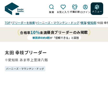
メニュー
犬種診断
検索
お気に入り
ログイン
TOP
ブリーダーを検索
バーニーズ・マウンテン・ドッグ
東海
愛知県
太田 幸
10%
優良ブリーダーのみ掲載
合格率
未満
獣医師の約8割
が「信頼できる」と回答
太田 幸枝ブリーダー
愛知県 あま市上萱津八剱
バーニーズ・マウンテン・ドッグ
4
4
4
4
/
/