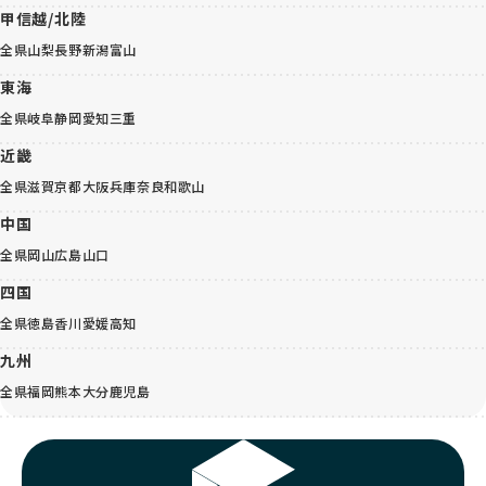
甲信越/北陸
全県
山梨
長野
新潟
富山
東海
全県
岐阜
静岡
愛知
三重
近畿
全県
滋賀
京都
大阪
兵庫
奈良
和歌山
中国
全県
岡山
広島
山口
四国
全県
徳島
香川
愛媛
高知
九州
全県
福岡
熊本
大分
鹿児島