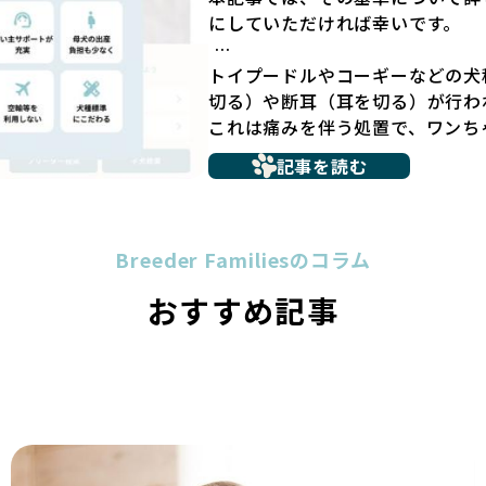
社会性の問題につながりやすく、
にしていただければ幸いです。
ん。
こうした背景から、BreederFa
トイプードルやコーギーなどの犬
採用するとともに、ペットオーク
切る）や断耳（耳を切る）が行わ
ーの掲載も行ってしません。
これは痛みを伴う処置で、ワンち
ペットショップを避けた方がいい
や不安感を引き起こす可能性もあ
記事を読む
要なコミュニケーション手段でも
多くのブリーダーサイトでは、掲
の意思疎通が難しくなることもあ
基準にとどまっていることが問題
ヨーロッパ諸国ではこうした処置
グ環境の最低限を定めるものに過
われる場合があります。
Breeder Familiesのコラム
の責任ある姿勢を十分に保障する
優良ブリーダーは動物福祉を優先
ックを経ていないブリーダーが掲
おすすめ記事
断尾・断耳を行いません。
選択の判断が難しい現状がありま
一方、営利優先ブリーダーでは「
さらに、書類審査のみで掲載が許
や断耳を行うことがあり、中には
リーダーの姿勢が見えにくい点も
す。
が記載する情報が主であり、実際
「耳やしっぽを切らない」詳細は
め、営利優先の「悪徳ブリーダー
BreederFamiliesでは、
犬種ごとに異なる健康リスクや育
介するために、法令を超えた独自