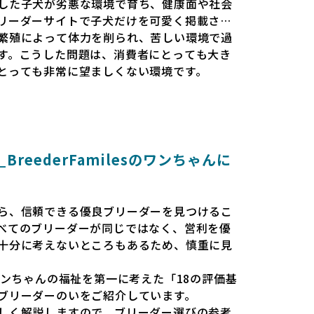
した子犬が劣悪な環境で育ち、健康面や社会
リーダーサイトで子犬だけを可愛く掲載され
繁殖によって体力を削られ、苦しい環境で過
す。こうした問題は、消費者にとっても大き
とっても非常に望ましくない環境です。
と安心して選べる場所を提供すべきだと考え
esでは、ワンちゃんを家族のように愛する「優良ブ
準で厳選し、その評価基準や評価結果をオー
消費者の皆様が安心して子犬やブリーダーを
reederFamilesのワンちゃんに
報をもとに優良ブリーダーを求めることで、
優良ブリーダーが増え、営利優先の「悪徳ブ
会を目指しています。目の前の子犬だけでな
ら、信頼できる優良ブリーダーを見つけるこ
環境を作り上げ、すべてのワンちゃんに優し
べてのブリーダーが同じではなく、営利を優
います。
十分に考えないところもあるため、慎重に見
、ワンちゃんが健やかに成長するための環境
では、ワンちゃんの福祉を第一に考えた「18の評価基
、販売までの間に過密な環境や長距離移動の
ブリーダーのいをご紹介しています。
りません。このような環境は、健康リスクや
しく解説しますので、ブリーダー選びの参考