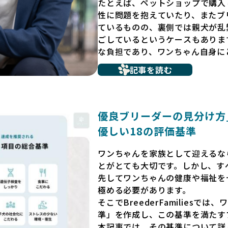
たとえば、ペットショップで購入
性に問題を抱えていたり、またブ
ているものの、裏側では親犬が乱
ごしているというケースもありま
な負担であり、ワンちゃん自身に
だからこそ、私たちは正しい情報
記事を読む
ています。BreederFamili
リーダー」のみを独自の厳しい基
プンにしています。これにより、
選べる環境を整えています。
優良ブリーダーの見分け方_B
そして、消費者の皆様が正しい情
優しい18の評価基準
ワンちゃんを家族のように愛する
リーダー」が自然と淘汰される社
ワンちゃんを家族として迎えるな
く、親犬や引退犬も大切にされる
とがとても大切です。しかし、す
い世界を築いていきたいと考えて
先してワンちゃんの健康や福祉を
極める必要があります。
ペットショップでの生体販売では
そこでBreederFamilies
が十分に整っていない場合が多く
準」を作成し、この基準を満たす
ストレスを受けることが少なくあ
本記事では、その基準について詳