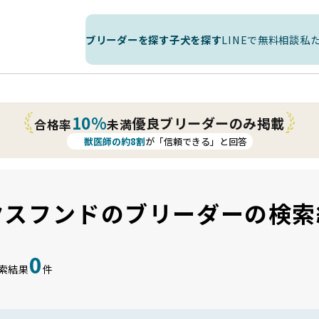
ブリーダーを探す
子犬を探す
LINEで無料相談
私
10%
優良ブリーダーのみ掲載
合格率
未満
獣医師の約8割
が「信頼できる」と回答
クスフンドのブリーダーの検索
0
索結果
件