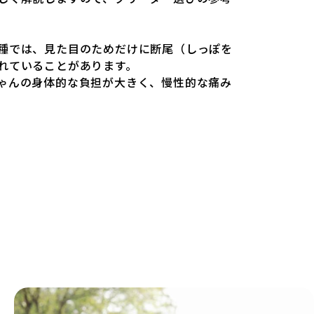
ワンちゃんにとっても望ましいとは言えませ
miliesはペットショップを介さない直接販売を
種では、見た目のためだけに断尾（しっぽを
ションやペットショップを利用するブリーダ
れていることがあります。
ゃんの身体的な負担が大きく、慢性的な痛み
理由の詳細はこちら
ります。また、しっぽや耳はワンちゃんの重
あるため、切断されることで他の犬や人間と
載するブリーダーの審査が法令レベルの最低
ります。
です。この法令レベルの基準はブリーディン
が禁止されている一方で、日本ではいまだ行
ぎず、ワンちゃんの心身の福祉やブリーダー
ものではありません。そのため、厳格なチェ
し、ワンちゃんの自然な姿を大切にするため
載されることも少なくなく、消費者にとって
す。
見た目が良く売れやすい」ことを理由に断尾
可されるサイトが多く、実際の飼育環境やブ
麻酔なしで処置するケースも見受けられま
課題です。こうしたサイトでは、ブリーダー
の現場や日々のケアの状況がわからないた
こちら
」が含まれるリスクが高まります。
ワンちゃんを大切にする「優良ブリーダー」のみを紹
て方のポイントを理解し、適切に対応するた
の基準を設け、ブリーダーの理念や飼育環境