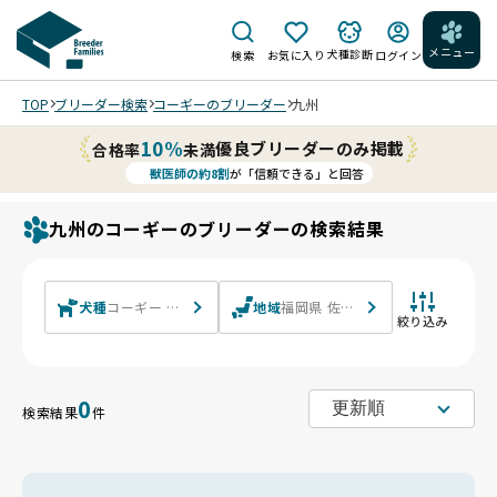
メニュー
犬種診断
検索
お気に入り
ログイン
TOP
ブリーダー検索
コーギーのブリーダー
九州
10%
優良ブリーダーのみ掲載
合格率
未満
獣医師の約8割
が「信頼できる」と回答
九州のコーギーのブリーダーの検索結果
犬種
コーギー ウェルシュ・コーギー・ペンブローク ウェルシュ
地域
福岡県 佐賀県 長崎県 熊本県 大分
絞り込み
0
検索結果
件