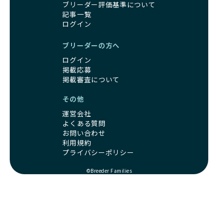
一方、営利優先ブリーダーは引退犬を「コスト」として考
家庭に迎えたその日から、すでに社会性の基盤ができている
ブリーダー評価基準について
え、早く手放すことを考えます。場合によっては、悪徳保護
ため、新しい環境にもスムーズに適応できます。
記事一覧
団体に引き渡されることもあり、ワンちゃんの生活が不安定
これにより、飼い主さんにとっても安心してスタートできる
ログイン
になる可能性が高まります。
でしょう。
引退犬に対する扱いがどうなっているかも、優良ブリーダー
BreederFamiliesのブリーダーは、犬種に関する豊富な知識
ブリーダーの方へ
を見分けるポイントとなります。
と経験を持っています。そのため、子犬を迎えた後の健康管
ログイン
「引退犬も大切に」の詳細はこちら
理やしつけ、生活スタイルに合わせた育て方について、丁寧
掲載応募
なアドバイスを受けられます。「この犬種ならではの特徴
掲載審査について
社会化とは、ワンちゃんが人間や他の犬、日常の環境にスム
は？」「食事はどうしたらいい？」など、疑問や悩みがあれ
ーズに適応できるようにするプロセスです。ワンちゃんの社
ば、専門的な視点から解決のヒントをもらえるのも安心でき
その他
会化は、生後3週間から12週間頃の「社会化期」と呼ばれる
るポイントです。
時期が特に重要です。この期間は、ブリーダーが飼育してい
運営会社
BreederFamiliesでは、すべてのブリーダーが厳しい基準を
る時期と重なるため、ワンちゃんが人や他の犬、家庭環境に
よくある質問
クリアした方々だけです。運営チームがブリーダーに直接ヒ
お問い合わせ
対して適応力を高めるための基礎を築く貴重な機会となりま
アリングを行い、現地確認を経て透明性の高い情報を公開し
利用規約
す。
ています。
プライバシーポリシー
優良ブリーダーは、母犬との愛情ある触れ合いや、兄弟犬や
これにより、ユーザーは見た目だけでなく、育成環境や健康
他の犬との遊び、人や日常的な家庭環境への慣れを促すこと
管理体制、社会性の取り組みといった客観的なデータを基に
©Breeder Families
で社会化を進めています。これにより、新しい家族に迎えら
安心して子犬を選ぶことができます。
れた後もストレスなく過ごせるようサポートします。
子犬のお迎えまでのやりとりに不安を感じる方も多いかもし
営利優先ブリーダーは、母犬から早期に分離し、ケージ内で
れませんが、BreederFamiliesならその心配は無用です。
の生活が中心となるため、ワンちゃんが他の犬や人と触れ合
運営チームがブリーダーとのやりとりを全面的にサポートし
う機会が少なく、社会性が十分に育たないことがあります。
ます。不明点やトラブルが発生した場合も迅速に対応するた