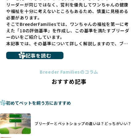
リーダーが同じではなく、営利を優先してワンちゃんの健康
少なくありません。このような環境は、健康リスクや社会性
や福祉を十分に考えないところもあるため、慎重に見極める
の問題につながりやすく、ワンちゃんにとっても望ましいと
必要があります。
は言えません。
そこでBreederFamiliesでは、ワンちゃんの福祉を第一に考
こうした背景から、BreederFamiliesはペットショップを介
えた「18の評価基準」を作成し、この基準を満たすブリーダ
さない直接販売を採用するとともに、ペットオークションや
ーのいをご紹介しています。
ペットショップを利用するブリーダーの掲載も行ってしませ
本記事では、その基準について詳しく解説しますので、ブリ
ん。
ーダー選びの参考にしていただければ幸いです。
ペットショップを避けた方がいい理由の詳細はこちら
記事を読む
トイプードルやコーギーなどの犬種では、見た目のためだけ
多くのブリーダーサイトでは、掲載するブリーダーの審査が
に断尾（しっぽを切る）や断耳（耳を切る）が行われている
法令レベルの最低基準にとどまっていることが問題です。こ
Breeder Familiesのコラム
ことがあります。
の法令レベルの基準はブリーディング環境の最低限を定める
おすすめ記事
これは痛みを伴う処置で、ワンちゃんの身体的な負担が大き
ものに過ぎず、ワンちゃんの心身の福祉やブリーダーの責任
く、慢性的な痛みや不安感を引き起こす可能性もあります。
ある姿勢を十分に保障するものではありません。そのため、
また、しっぽや耳はワンちゃんの重要なコミュニケーション
厳格なチェックを経ていないブリーダーが掲載されることも
手段でもあるため、切断されることで他の犬や人間との意思
初めてペットを飼う方におすすめ
少なくなく、消費者にとって選択の判断が難しい現状があり
疎通が難しくなることもあります。
ます。
ヨーロッパ諸国ではこうした処置が禁止されている一方で、
さらに、書類審査のみで掲載が許可されるサイトが多く、実
日本ではいまだ行われる場合があります。
際の飼育環境やブリーダーの姿勢が見えにくい点も課題で
ブリーダーとペットショップの違いは？どっちがいい？
優良ブリーダーは動物福祉を優先し、ワンちゃんの自然な姿
す。こうしたサイトでは、ブリーダーが記載する情報が主で
を大切にするため断尾・断耳を行いません。
あり、実際の現場や日々のケアの状況がわからないため、営