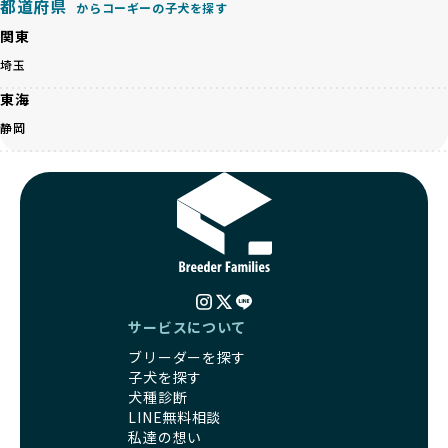
都道府県
営利優先ブリーダーは、このような流行や需要に応じて無理
からコーギーの子犬を探す
ます。この活動により、保護が必要なワンちゃんの救済や保
な繁殖を行いがちです。小柄な母犬を繁殖に多用して体に負
護活動の支援にも貢献しています。
関東
担をかけたり、子犬を小さく見せるために食事を減らすな
BreederFamiliesのこうした取り組みは、目の前の子犬だけ
埼玉
ど、健康を犠牲にした管理がされることもあります。このよ
でなく、すべてのワンちゃんに優しい未来を創るための大き
うな方法では、ワンちゃんの免疫力や体力が低下し、飼い主
な一歩です。ユーザーの皆さんがBreederFamiliesを通じて
東海
にとっても将来的な医療費やケアの負担が増える恐れがあり
子犬をお迎えすることで、こうした社会貢献活動を間接的に
静岡
ます。
支えることができます。
優良ブリーダーは、こうした流行に流されず、ワンちゃんの
健康を最優先に考えています。特に小さいワンちゃんやレア
BreederFamiliesに登録されているブリーダーは、子犬が心
カラーの子犬を販売する場合は、健康リスクを十分に理解
身ともに健康に育つための環境づくりに全力を注いでいま
し、飼い主にそのリスクについて丁寧に説明しています。食
す。
事管理もしっかり行い、成長に必要な栄養を確保するなど、
遺伝的なリスクを最小限に抑えた繁殖計画、栄養バランスが
ワンちゃんの健康を第一にした繁殖を心がけています。
考えられた食事、子犬がのびのびと動ける適度な運動環境、
「見た目以上に健康重視」の詳細はこちら
さらに獣医師と連携した健康管理まで徹底しています。
その結果、BreederFamiliesを通じてお迎えする子犬は、元
引退犬とは、繁殖期を終えたワンちゃんたちのことを指しま
サービスについて
気で健康なスタートを切れることが大きな魅力です。
す。
子犬の社会性は、家庭でのしつけをスムーズにする重要なポ
ブリーダーを探す
優良ブリーダーは、引退犬も家族の一員として、彼らの幸せ
イントです。BreederFamiliesのブリーダーは、母犬や兄弟
子犬を探す
を願っています。よって、引退後も自宅で飼育を続けるか、
犬、人との触れ合いの時間をしっかり確保し、子犬が自然に
犬種診断
信頼できる相手に譲渡するなど、ワンちゃんが幸せに暮らせ
コミュニケーション能力を身につけられるよう育てていま
LINE無料相談
るように配慮します。
す。
私達の想い