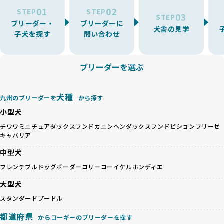
ーでは、ワンちゃんが適切なケアを受けられず、健康を損ね
を厳選しています。
01
02
たりストレスを抱えたりするリスクが高まります。
STEP
STEP
03
STEP
「少数の犬種に集中」の詳細はこちら
ブリーダー・
ブリーダーに
BreederFamiliesでは、アニマルウェルフェアを最優先に考
犬舎の見学
子犬を探す
問い合わせ
えた6つの絶対基準と12の総合基準を設定しています。これに
近年、ミックス犬はユニークな見た目や性格で人気がありま
より、ワンちゃんが心身ともに健やかに過ごせる環境で育つ
すが、無計画な交配には健康リスクが伴います。異なる犬種
ことを徹底しています。
の特徴を持つことで予測しにくい健康問題が発生する可能性
ブリーダーを選ぶ
BreederFamiliesでは、以下の6項目を必須条件とし、これら
が高く、診断や治療も複雑化する場合があります。また、ミ
を満たすブリーダーのみを選定しています：
ックス犬は成長後の性格や体格が予測しづらく、飼い主が期
これらの基準により、ワンちゃんの健全な成長と動物福祉に
待する理想と現実が大きく異なることも少なくありません。
犬種
基づいた責任あるブリーディングを確保しています。
九州のブリーダーを
から探す
優良ブリーダーは、犬種ごとの遺伝的特徴を守り、安定した
さらに、健康管理、社会性の育成、遺伝子検査、食事や運動
小型犬
健康と性格を次世代に引き継ぐために、ミックス犬の繁殖を
の質など、ワンちゃんの心身に配慮した飼育環境が整ってい
避けます。無計画な交配がもたらすリスクを理解し、飼い主
チワワ
ミニチュアダックスフンド
カニンヘンダックスフンド
ビションフリーゼ
るかを評価する12項目の総合基準を設けています。これによ
キャバリア
への十分な説明とアフターフォローを確保できる範囲での繁
り、より高い基準をクリアしたブリーダーだけを厳選してい
殖を徹底しているのです。
ます。
中型犬
一方、営利優先ブリーダーは流行や需要に応じて安易にミッ
その結果、合格率10%未満という厳しい基準をクリアした優
フレンチブルドッグ
ボーダーコリー
コーイケルホンディエ
クス犬を繁殖し、健康管理や飼い主への配慮が不十分なこと
良ブリーダーのみが登録されています。
が多く見受けられます。場合によっては、チワワ×ハスキー
BreederFamiliesでは、法令に準拠するだけでなく、ワンち
大型犬
等体格の異なるリスクの高い交配を行うこともあります。
ゃんを家族のように愛するという理念を共有するブリーダー
スタンダードプードル
「ミックス犬を繁殖しない」の詳細はこちら
のみを厳選しています。これにより、ユーザーの皆さんに安
心して選べる選択肢を提供しています。
都道府県
からコーギーのブリーダーを探す
ペットショップやペットオークションは、流通過程でワンち
「BreederFamilesのワンちゃんに優しい18の評価基準」は