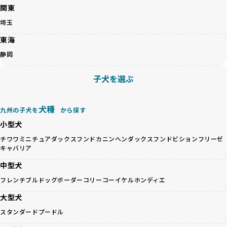
関東
ゃんが長時間の輸送を強いられたり、狭いケージに閉じ込め
こちら
られるなど、心身に大きな負担がかかります。このような環
埼玉
境は、ストレスや感染リスクを増大させるだけでなく、ワン
BreederFamiliesでは、すべてのブリーダーを書類審査、直
東海
ちゃんの社会性や基本的なしつけにも悪影響を与える可能性
接のヒアリング、現地確認を通じて厳しく評価しています。
があります。
このプロセスにより、育成環境や健康管理だけでなく、ブリ
静岡
優良ブリーダーは、ワンちゃんの健康と幸せを第一に考え、
ーダー自身の理念や姿勢までも丁寧に確認しています。
ペットショップやオークションを介さずに直接飼い主に渡す
さらに、こうした評価結果は透明性を持って公開されている
子犬を選ぶ
ことを大切にしています。また、彼らはお迎え先を自身で確
ため、どのブリーダーを選んでも安心して子犬をお迎えいた
認し、ワンちゃんが安心して暮らせる環境を整えるために直
だけます。
接の引き渡しを基本とします。
徹底した透明性こそが、BreederFamiliesの大きな特徴で
犬種
九州の子犬を
から探す
一方で、営利優先ブリーダーは、広範囲に販売するためにペ
す。
小型犬
ットショップやオークションを活用し、子犬の心身への影響
を軽視しがちです。
BreederFamiliesは、ペット業界が抱える命の大量生産・大
チワワ
ミニチュアダックスフンド
カニンヘンダックスフンド
ビションフリーゼ
「ペットショップ等を使わない」の詳細はこちら
キャバリア
量販売、負担の大きい流通構造、劣悪な飼育環境といった課
題に真摯に向き合っています。優良ブリーダーとの直接取引
中型犬
近年、「小さくて可愛い」「珍しい毛色」という見た目の特
を促進することで、無駄な命の消費を減らし、命を大切にす
徴が人気を集め、高値で取引されることが多くなっていま
フレンチブルドッグ
ボーダーコリー
コーイケルホンディエ
る社会の実現を目指しています。
す。しかし、こうした特徴には健康リスクが伴う場合が少な
さらに、売上の一部を保護団体や保護団体を支援する公益法
大型犬
くありません。極小サイズは骨や心臓に負担がかかりやす
人へ寄付しています。多くのペット販売業者が、動物福祉へ
く、レアカラーには遺伝疾患のリスクが高まることがありま
スタンダードプードル
の取り組みが不十分であることを理由に寄付を断られる中、
す。
BreederFamiliesはその姿勢が評価され、寄付が実現してい