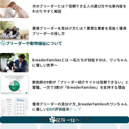
一方、営利優先ブリーダーでは「見た目が良く売れやすい」
利優先の「悪徳ブリーダー」が含まれるリスクが高まりま
犬のブリーダーとは？信頼できる人の選び方や仕事内容を
ことを理由に断尾や断耳を行うことがあり、中には麻酔なし
す。
わかりやすく解説
で処置するケースも見受けられます。
BreederFamiliesでは、ワンちゃんを大切にする「優良ブリ
「耳やしっぽを切らない」詳細はこちら
ーダー」のみを紹介するために、法令を超えた独自の基準を
設け、ブリーダーの理念や飼育環境の厳格なチェックを行っ
悪徳ブリーダーを見分け方とは？悪質な業者を見抜く優良
犬種ごとに異なる健康リスクや育て方のポイントを理解し、
ブリーダーの探し方
ています。
適切に対応するためには、深い知識と豊富な経験が欠かせま
ブリーダーや動物福祉について
せん。現在、犬種は200種類以上あり、それぞれに特有の健康
一部の営利優先のブリーディングでは、母犬の出産負担を考
リスクや性格特性が存在します。
えずに大量繁殖が行われ、親犬が心身ともに疲弊するケース
たとえば、パグは呼吸器系のトラブルを抱えやすく、ラブラ
が見られます。さらに、コストカットのために食事を減らし
BreederFamiliesとは 〜私たちが目指すのは、ワンちゃん
ドール・レトリバーには股関節形成不全への注意が必要で
たり、栄養のない食事を与える、適切な健康管理が行われな
に優しい世界〜
す。このような犬種ごとの違いを熟知し、適切なケアを提供
いなど、ワンちゃんの健康と福祉が犠牲にされることも少な
できるかどうかは、ブリーダーの専門性に大きく関わりま
くありません。
す。
獣医師の9割が「ブリーダー紹介サイトは信頼できない」と
また、健康リスクが予測しづらいミックス犬の繁殖や、愛情
優良ブリーダーは、少数の犬種（一般的に3種以内）に絞って
警鐘。一方で8割が『BreederFamilies』を支持する理由
が行き届かない多頭飼育等も問題です。これらのブリーディ
繁殖を行い、各犬種の特徴を熟知しています。これにより、
ング手法は、ワンちゃんの福祉を無視し、利益のみを追求す
犬種ごとの健康管理や繁殖において質の高いケアを提供する
るブリーダーによるものが多く、消費者にとっても深刻な課
優良ブリーダーの見分け方_BreederFamilesのワンちゃん
ことが可能です。
題となっています。
使い方のステップ
に優しい18の評価基準
一方、営利優先ブリーダーは流行や需要に応じて扱う犬種を
BreederFamiliesでは、こうしたワンちゃんに優しくないブ
増やす傾向があり、犬種ごとに異なる健康問題や適切な育成
子犬をお迎えするまで
リーディングをなくすため、すべてのワンちゃんを家族のよ
記事一覧へ
環境を十分に考慮しない場合があります。こうしたブリーダ
うに大切に飼育・繁殖を行っている「優良ブリーダー」のみ