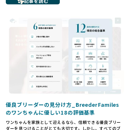
記事を読む
ち、健康面や社会性に問題を抱えていたり、またブリーダー
サイトで子犬だけを可愛く掲載されているものの、裏側では
親犬が乱繁殖によって体力を削られ、苦しい環境で過ごして
いるというケースもあります。こうした問題は、消費者にと
っても大きな負担であり、ワンちゃん自身にとっても非常に
望ましくない環境です。
だからこそ、私たちは正しい情報と安心して選べる場所を提
供すべきだと考えています。BreederFamiliesでは、ワンち
ゃんを家族のように愛する「優良ブリーダー」のみを独自の
厳しい基準で厳選し、その評価基準や評価結果をオープンに
しています。これにより、消費者の皆様が安心して子犬やブ
リーダーを選べる環境を整えています。
そして、消費者の皆様が正しい情報をもとに優良ブリーダー
を求めることで、ワンちゃんを家族のように愛する優良ブリ
ーダーが増え、営利優先の「悪徳ブリーダー」が自然と淘汰
される社会を目指しています。目の前の子犬だけでなく、親
犬や引退犬も大切にされる環境を作り上げ、すべてのワンち
優良ブリーダーの見分け方_BreederFamiles
ゃんに優しい世界を築いていきたいと考えています。
のワンちゃんに優しい18の評価基準
ペットショップでの生体販売では、ワンちゃんが健やかに成
ワンちゃんを家族として迎えるなら、信頼できる優良ブリー
長するための環境が十分に整っていない場合が多く、販売ま
ダーを見つけることがとても大切です。しかし、すべてのブ
での間に過密な環境や長距離移動のストレスを受けることが