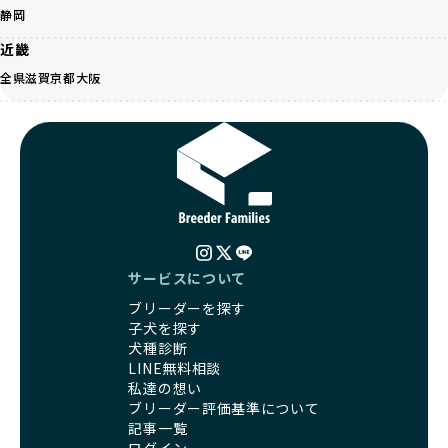
徴が人気を集め、高値で取引されることが多くなっていま
静岡
る社会の実現を目指しています。
す。しかし、こうした特徴には健康リスクが伴う場合が少な
さらに、売上の一部を保護団体や保護団体を支援する公益法
近畿
くありません。極小サイズは骨や心臓に負担がかかりやす
人へ寄付しています。多くのペット販売業者が、動物福祉へ
く、レアカラーには遺伝疾患のリスクが高まることがありま
全県
滋賀
京都
大阪
の取り組みが不十分であることを理由に寄付を断られる中、
す。
BreederFamiliesはその姿勢が評価され、寄付が実現してい
営利優先ブリーダーは、このような流行や需要に応じて無理
ます。この活動により、保護が必要なワンちゃんの救済や保
な繁殖を行いがちです。小柄な母犬を繁殖に多用して体に負
護活動の支援にも貢献しています。
担をかけたり、子犬を小さく見せるために食事を減らすな
BreederFamiliesのこうした取り組みは、目の前の子犬だけ
ど、健康を犠牲にした管理がされることもあります。このよ
でなく、すべてのワンちゃんに優しい未来を創るための大き
うな方法では、ワンちゃんの免疫力や体力が低下し、飼い主
な一歩です。ユーザーの皆さんがBreederFamiliesを通じて
にとっても将来的な医療費やケアの負担が増える恐れがあり
子犬をお迎えすることで、こうした社会貢献活動を間接的に
ます。
支えることができます。
優良ブリーダーは、こうした流行に流されず、ワンちゃんの
サービスについて
健康を最優先に考えています。特に小さいワンちゃんやレア
BreederFamiliesに登録されているブリーダーは、子犬が心
ブリーダーを探す
カラーの子犬を販売する場合は、健康リスクを十分に理解
身ともに健康に育つための環境づくりに全力を注いでいま
子犬を探す
し、飼い主にそのリスクについて丁寧に説明しています。食
す。
犬種診断
事管理もしっかり行い、成長に必要な栄養を確保するなど、
遺伝的なリスクを最小限に抑えた繁殖計画、栄養バランスが
LINE無料相談
ワンちゃんの健康を第一にした繁殖を心がけています。
考えられた食事、子犬がのびのびと動ける適度な運動環境、
私達の想い
「見た目以上に健康重視」の詳細はこちら
さらに獣医師と連携した健康管理まで徹底しています。
ブリーダー評価基準について
その結果、BreederFamiliesを通じてお迎えする子犬は、元
記事一覧
引退犬とは、繁殖期を終えたワンちゃんたちのことを指しま
気で健康なスタートを切れることが大きな魅力です。
ログイン