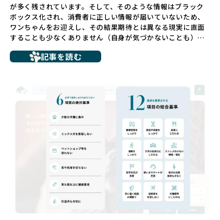
が多く残されています。そして、そのような情報はブラック
ボックス化され、消費者に正しい情報が届いていないため、
ワンちゃんをお迎えし、その結果期待とは異なる現実に直面
することも少なくありません（自身が気づかないことも）。
たとえば、ペットショップで購入した子犬が劣悪な環境で育
記事を読む
ち、健康面や社会性に問題を抱えていたり、またブリーダー
サイトで子犬だけを可愛く掲載されているものの、裏側では
親犬が乱繁殖によって体力を削られ、苦しい環境で過ごして
いるというケースもあります。こうした問題は、消費者にと
っても大きな負担であり、ワンちゃん自身にとっても非常に
望ましくない環境です。
だからこそ、私たちは正しい情報と安心して選べる場所を提
供すべきだと考えています。BreederFamiliesでは、ワンち
ゃんを家族のように愛する「優良ブリーダー」のみを独自の
厳しい基準で厳選し、その評価基準や評価結果をオープンに
しています。これにより、消費者の皆様が安心して子犬やブ
リーダーを選べる環境を整えています。
そして、消費者の皆様が正しい情報をもとに優良ブリーダー
を求めることで、ワンちゃんを家族のように愛する優良ブリ
ーダーが増え、営利優先の「悪徳ブリーダー」が自然と淘汰
される社会を目指しています。目の前の子犬だけでなく、親