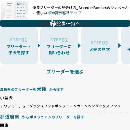
犬種ごとの健康管理や繁殖において質の高いケアを提供する
るブリーダーによるものが多く、消費者にとっても深刻な課
優良ブリーダーの見分け方_BreederFamilesのワンちゃん
ことが可能です。
題となっています。
使い方のステップ
に優しい18の評価基準
一方、営利優先ブリーダーは流行や需要に応じて扱う犬種を
BreederFamiliesでは、こうしたワンちゃんに優しくないブ
増やす傾向があり、犬種ごとに異なる健康問題や適切な育成
子犬をお迎えするまで
リーディングをなくすため、すべてのワンちゃんを家族のよ
記事一覧へ
環境を十分に考慮しない場合があります。こうしたブリーダ
うに大切に飼育・繁殖を行っている「優良ブリーダー」のみ
ーでは、ワンちゃんが適切なケアを受けられず、健康を損ね
を厳選しています。
01
02
たりストレスを抱えたりするリスクが高まります。
STEP
STEP
03
STEP
「少数の犬種に集中」の詳細はこちら
ブリーダー・
ブリーダーに
BreederFamiliesでは、アニマルウェルフェアを最優先に考
犬舎の見学
子犬を探す
問い合わせ
えた6つの絶対基準と12の総合基準を設定しています。これに
近年、ミックス犬はユニークな見た目や性格で人気がありま
より、ワンちゃんが心身ともに健やかに過ごせる環境で育つ
すが、無計画な交配には健康リスクが伴います。異なる犬種
ことを徹底しています。
の特徴を持つことで予測しにくい健康問題が発生する可能性
ブリーダーを選ぶ
BreederFamiliesでは、以下の6項目を必須条件とし、これら
が高く、診断や治療も複雑化する場合があります。また、ミ
を満たすブリーダーのみを選定しています：
ックス犬は成長後の性格や体格が予測しづらく、飼い主が期
これらの基準により、ワンちゃんの健全な成長と動物福祉に
待する理想と現実が大きく異なることも少なくありません。
犬種
基づいた責任あるブリーディングを確保しています。
滋賀県のブリーダーを
から探す
優良ブリーダーは、犬種ごとの遺伝的特徴を守り、安定した
さらに、健康管理、社会性の育成、遺伝子検査、食事や運動
小型犬
健康と性格を次世代に引き継ぐために、ミックス犬の繁殖を
の質など、ワンちゃんの心身に配慮した飼育環境が整ってい
避けます。無計画な交配がもたらすリスクを理解し、飼い主
チワワ
ミニチュアダックスフンド
ポメラニアン
カニンヘンダックスフンド
るかを評価する12項目の総合基準を設けています。これによ
への十分な説明とアフターフォローを確保できる範囲での繁
り、より高い基準をクリアしたブリーダーだけを厳選してい
都道府県
からポメラニアンのブリーダーを探す
殖を徹底しているのです。
ます。
一方、営利優先ブリーダーは流行や需要に応じて安易にミッ
関東
その結果、合格率10%未満という厳しい基準をクリアした優