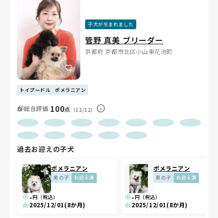
子犬が生まれました
管野 真美 ブリーダー
京都府 京都市北区小山東花池町
トイプードル
ポメラニアン
100
総合評価
点
（12/12）
過去お迎えの子犬
ポメラニアン
ポメラニアン
男の子
お迎え済
男の子
お迎え済
-
-
円（税込）
円（税込）
2025/12/01
(8か月)
2025/12/01
(8か月)