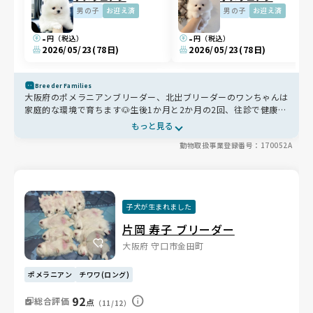
男の子
お迎え済
男の子
お迎え済
-
-
円（税込）
円（税込）
2026/05/23
(78日)
2026/05/23
(78日)
Breeder Families
大阪府のポメラニアンブリーダー、北出ブリーダーのワンちゃんは
家庭的な環境で育ちます🐶生後1か月と2か月の2回、往診で健康チ
ェックを行い健康診断書も作成し、目的に応じて病院も使い分けて
もっと見る
います。親犬には重要項目の遺伝子検査を実施し、問題のない組み
動物取扱事業登録番号：170052A
合わせを選んで交配。食事はアレルギーに配慮したグレインフリー
の複数フードや手作りごはんを取り入れ、3時間に1回ほどスープ
を作ってこまめに水分補給も行います。リビングで一緒に暮らしな
がらブラッシングやシャンプーも行い、お迎え後もLINEでつなが
る、健康と愛情の行き届いたブリーダーです🐾
子犬が生まれました
片岡 寿子 ブリーダー
大阪府 守口市金田町
ポメラニアン
チワワ(ロング)
92
総合評価
点
（11/12）