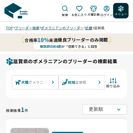
メニュー
犬種診断
検索
お気に入り
ログイン
TOP
ブリーダー検索
ポメラニアンのブリーダー
近畿
滋賀県
10%
優良ブリーダーのみ掲載
合格率
未満
獣医師の約8割
が「信頼できる」と回答
滋賀県のポメラニアンのブリーダーの検索結果
犬種
ポメラニアン
地域
滋賀県
絞り込み
1
検索結果
件