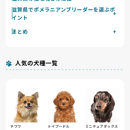
が特徴。運動量は控えめで1日合計30〜40分の散歩で足
滋賀県は琵琶湖の影響で京都や岐阜より夏が涼しく、ダ
滋賀県でポメラニアンブリーダーを選ぶポ
りますが、外気に触れる時間も必要です。豊富なアンダ
ブルコートで熱がこもりやすいポメラニアンには湖南の
ーコートをもつダブルコートで抜け毛は多く、換毛期は
イント
夏は比較的過ごしやすい環境です。気管虚脱は高温多湿
特に大量に抜けるため毎日のブラッシングが日課になり
や興奮で悪化しやすいため、過ごしやすい夏は利点にな
ます。吠えやすさは小型犬の中でも上位で、警戒心の強
ポメラニアンは膝蓋骨脱臼と気管虚脱が代表的な健康課
現在滋賀県で掲載中のポメラニアンのブリーダーは1件
まとめ
ります。一方、湖西・湖北は豪雪地帯で冬は冷え込み、
さからよく通る高い声で来訪者や物音に反応しがち。子
題で、いずれも遺伝的素因が指摘されています。滋賀県
です。Breeder Familiesでは「6つの絶対基準」と「12
「比良おろし」の冷風も吹くため、冬の室温管理は欠か
犬期からの社会化と「吠えても来てくれない」を徹底す
は環境省の犬猫等販売業登録件数が213件（令和5年4月
熱がこもりにくい涼しい夏の滋賀県は、比良おろしの吹
の総合基準」を設け、合格率10%未満の審査を通過し
せません。運動量は1日2回・各20〜30分が目安で、琵
る運用を続ければ、半年ほどで大きく改善します。
1日現在）と限られるため、両親犬の膝関節評価や呼吸
く冬の室温管理を整えればポメラニアンと相性の良い犬
たブリーダーだけを掲載しています。掲載数が多くない
琶湖岸の天然芝ドッグランなど平坦で安全な場所を活用
器の状態を説明でき、子犬期から適正体重を管理してい
種です。
のは、それだけ厳選しているためです。
すれば、滋賀県でもポメラニアンの運動欲求を計画的に
るブリーダーを滋賀県で見極めることが安心につながり
満たせます。
人気の犬種一覧
ます。見学で親犬の飼育環境を見せてもらえるかも大切
な判断材料です。
チワワ
トイプードル
ミニチュアダックス