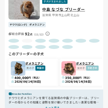
子犬が生まれました
中島 なづな ブリーダー
滋賀県 甲賀市土山町北土山
チワワ(ロング)
ポメラニアン
92
総合評価
点
（11/12）
このブリーダーの子犬
ポメラニアン
ポメラニアン
男の子
準備中
女の子
手続き中
400,000
350,000
円（税込）
円（税込）
2026/06/14
(56日)
2026/06/14
(56日)
Breeder Families
チワワとポメラニアンを育てる滋賀県の中島ブリーダーは、ブリー
ダーの母からその知識と姿勢を受け継いできました✨清潔な環境づ
くりを徹底し、毎日朝昼晩の掃除や消毒で安心の衛生状態を維持
もっと見る