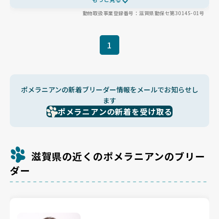
🏠子犬のごはんはヤギミルクや缶詰をトッピングするなど個々に
動物取扱事業登録番号：滋賀県動保セ第30145-01号
合わせた工夫がなされ、無添加フードやサプリで健康面もサポート
🍚母犬、成犬と共に暮らしながら社会性を育み、人懐っこさも備え
た子犬たちです😊
1
ポメラニアンの新着ブリーダー情報をメールでお知らせし
ます
ポメラニアンの新着を受け取る
滋賀県の近くのポメラニアンのブリー
ダー