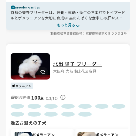
Breeder Families
京都の管野ブリーダーは、栄養・運動・衛生の三本柱でトイプード
ルとポメラニアンを大切に育成🐶 高たんぱくな食事に砂肝やスー
プを添えて体づくりを支え、毎日の散歩で社会性も育んでいます🐾
もっと見る
高温スチームでの消毒や清潔な環境づくりも徹底🌸 お迎え前には
動物取扱事業登録番号：京都市登録第０９００３２号
健康診断や診断書の発行で安心を保証✨ お迎え後もLINE相談やト
リミング兼ねた里帰りができる心強い存在です🌟
北出 陽子 ブリーダー
大阪府 大阪市此花区高見
ポメラニアン
100
総合評価
点
（12/12）
過去お迎えの子犬
ポメラニアン
ポメラニアン