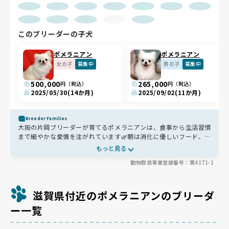
このブリーダーの子犬
ポメラニアン
ポメラニアン
女の子
募集中
男の子
募集中
500,000
265,000
円（税込）
円（税込）
2025/05/30
(14か月)
2025/09/02
(11か月)
Breeder Families
大阪の片岡ブリーダーが育てるポメラニアンは、食事から生活習慣
まで細やかな愛情を注がれています🌿朝は消化に優しいフード、必
要に応じて複数のごはんを組み合わせ、さらに毛艶を意識したサプ
もっと見る
リもプラス✨家族の手に触れながら育つため人懐っこさが自然と身
動物取扱事業登録番号：第4171-1
につき、掃除機など日常音にも慣れるよう工夫されています🐾迎え
た後もLINEでいつでも相談でき安心💡さらに定期的なオフ会では
飼い主さん同士の交流も楽しめます
滋賀県付近のポメラニアンのブリーダ
ー一覧