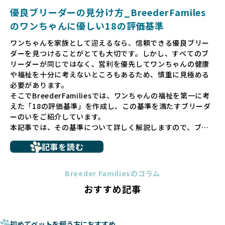
犬や引退犬も大切にされる環境を作り上げ、すべてのワンち
優良ブリーダーの見分け方_BreederFamiles
ゃんに優しい世界を築いていきたいと考えています。
のワンちゃんに優しい18の評価基準
ペットショップでの生体販売では、ワンちゃんが健やかに成
ワンちゃんを家族として迎えるなら、信頼できる優良ブリー
長するための環境が十分に整っていない場合が多く、販売ま
ダーを見つけることがとても大切です。しかし、すべてのブ
での間に過密な環境や長距離移動のストレスを受けることが
リーダーが同じではなく、営利を優先してワンちゃんの健康
少なくありません。このような環境は、健康リスクや社会性
や福祉を十分に考えないところもあるため、慎重に見極める
の問題につながりやすく、ワンちゃんにとっても望ましいと
必要があります。
は言えません。
そこでBreederFamiliesでは、ワンちゃんの福祉を第一に考
こうした背景から、BreederFamiliesはペットショップを介
えた「18の評価基準」を作成し、この基準を満たすブリーダ
さない直接販売を採用するとともに、ペットオークションや
ーのいをご紹介しています。
ペットショップを利用するブリーダーの掲載も行ってしませ
本記事では、その基準について詳しく解説しますので、ブリ
ん。
ーダー選びの参考にしていただければ幸いです。
ペットショップを避けた方がいい理由の詳細はこちら
記事を読む
トイプードルやコーギーなどの犬種では、見た目のためだけ
多くのブリーダーサイトでは、掲載するブリーダーの審査が
に断尾（しっぽを切る）や断耳（耳を切る）が行われている
法令レベルの最低基準にとどまっていることが問題です。こ
Breeder Familiesのコラム
ことがあります。
の法令レベルの基準はブリーディング環境の最低限を定める
おすすめ記事
これは痛みを伴う処置で、ワンちゃんの身体的な負担が大き
ものに過ぎず、ワンちゃんの心身の福祉やブリーダーの責任
く、慢性的な痛みや不安感を引き起こす可能性もあります。
ある姿勢を十分に保障するものではありません。そのため、
また、しっぽや耳はワンちゃんの重要なコミュニケーション
厳格なチェックを経ていないブリーダーが掲載されることも
手段でもあるため、切断されることで他の犬や人間との意思
初めてペットを飼う方におすすめ
少なくなく、消費者にとって選択の判断が難しい現状があり