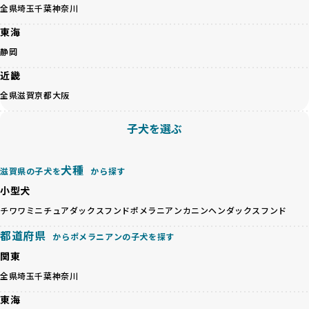
クス犬を繁殖し、健康管理や飼い主への配慮が不十分なこと
良ブリーダーのみが登録されています。
全県
埼玉
千葉
神奈川
が多く見受けられます。場合によっては、チワワ×ハスキー
BreederFamiliesでは、法令に準拠するだけでなく、ワンち
等体格の異なるリスクの高い交配を行うこともあります。
東海
ゃんを家族のように愛するという理念を共有するブリーダー
「ミックス犬を繁殖しない」の詳細はこちら
のみを厳選しています。これにより、ユーザーの皆さんに安
静岡
心して選べる選択肢を提供しています。
ペットショップやペットオークションは、流通過程でワンち
近畿
「BreederFamilesのワンちゃんに優しい18の評価基準」は
ゃんが長時間の輸送を強いられたり、狭いケージに閉じ込め
こちら
全県
滋賀
京都
大阪
られるなど、心身に大きな負担がかかります。このような環
境は、ストレスや感染リスクを増大させるだけでなく、ワン
BreederFamiliesでは、すべてのブリーダーを書類審査、直
子犬を選ぶ
ちゃんの社会性や基本的なしつけにも悪影響を与える可能性
接のヒアリング、現地確認を通じて厳しく評価しています。
があります。
このプロセスにより、育成環境や健康管理だけでなく、ブリ
優良ブリーダーは、ワンちゃんの健康と幸せを第一に考え、
ーダー自身の理念や姿勢までも丁寧に確認しています。
犬種
滋賀県の子犬を
から探す
ペットショップやオークションを介さずに直接飼い主に渡す
さらに、こうした評価結果は透明性を持って公開されている
ことを大切にしています。また、彼らはお迎え先を自身で確
小型犬
ため、どのブリーダーを選んでも安心して子犬をお迎えいた
認し、ワンちゃんが安心して暮らせる環境を整えるために直
だけます。
チワワ
ミニチュアダックスフンド
ポメラニアン
カニンヘンダックスフンド
接の引き渡しを基本とします。
徹底した透明性こそが、BreederFamiliesの大きな特徴で
一方で、営利優先ブリーダーは、広範囲に販売するためにペ
都道府県
す。
からポメラニアンの子犬を探す
ットショップやオークションを活用し、子犬の心身への影響
関東
を軽視しがちです。
BreederFamiliesは、ペット業界が抱える命の大量生産・大
「ペットショップ等を使わない」の詳細はこちら
全県
埼玉
千葉
神奈川
量販売、負担の大きい流通構造、劣悪な飼育環境といった課
題に真摯に向き合っています。優良ブリーダーとの直接取引
東海
近年、「小さくて可愛い」「珍しい毛色」という見た目の特
を促進することで、無駄な命の消費を減らし、命を大切にす