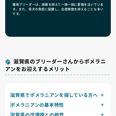
優良ブリーダーは、頭数を抑えて一頭一頭に愛情を注いでいま
す。また、母犬の負担に配慮し、出産頻度を抑えることも多い
です。
滋賀県のブリーダーさんからポメラニ
アンをお迎えするメリット
滋賀県でポメラニアンを探している方へ
ポメラニアンはダブルコートで熱がこもりやすく、琵琶
ポメラニアンの基本特性
湖の影響で夏が涼しい滋賀県の湖南は過ごしやすい環境
体重1.5〜3kgの超小型犬で、ふさふさのダブルコート
滋賀県の住環境との相性
です。湖北は豪雪で冬の室温管理が要ります。