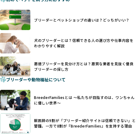
疎通が難しくなることもあります。
ます。
ヨーロッパ諸国ではこうした処置が禁止されている一方で、
さらに、書類審査のみで掲載が許可されるサイトが多く、実
日本ではいまだ行われる場合があります。
際の飼育環境やブリーダーの姿勢が見えにくい点も課題で
ブリーダーとペットショップの違いは？どっちがいい？
優良ブリーダーは動物福祉を優先し、ワンちゃんの自然な姿
す。こうしたサイトでは、ブリーダーが記載する情報が主で
を大切にするため断尾・断耳を行いません。
あり、実際の現場や日々のケアの状況がわからないため、営
一方、営利優先ブリーダーでは「見た目が良く売れやすい」
利優先の「悪徳ブリーダー」が含まれるリスクが高まりま
犬のブリーダーとは？信頼できる人の選び方や仕事内容を
ことを理由に断尾や断耳を行うことがあり、中には麻酔なし
す。
わかりやすく解説
で処置するケースも見受けられます。
BreederFamiliesでは、ワンちゃんを大切にする「優良ブリ
「耳やしっぽを切らない」詳細はこちら
ーダー」のみを紹介するために、法令を超えた独自の基準を
設け、ブリーダーの理念や飼育環境の厳格なチェックを行っ
悪徳ブリーダーを見分け方とは？悪質な業者を見抜く優良
犬種ごとに異なる健康リスクや育て方のポイントを理解し、
ブリーダーの探し方
ています。
適切に対応するためには、深い知識と豊富な経験が欠かせま
ブリーダーや動物福祉について
せん。現在、犬種は200種類以上あり、それぞれに特有の健康
一部の営利優先のブリーディングでは、母犬の出産負担を考
リスクや性格特性が存在します。
えずに大量繁殖が行われ、親犬が心身ともに疲弊するケース
たとえば、パグは呼吸器系のトラブルを抱えやすく、ラブラ
が見られます。さらに、コストカットのために食事を減らし
BreederFamiliesとは 〜私たちが目指すのは、ワンちゃん
ドール・レトリバーには股関節形成不全への注意が必要で
たり、栄養のない食事を与える、適切な健康管理が行われな
に優しい世界〜
す。このような犬種ごとの違いを熟知し、適切なケアを提供
いなど、ワンちゃんの健康と福祉が犠牲にされることも少な
できるかどうかは、ブリーダーの専門性に大きく関わりま
くありません。
す。
獣医師の9割が「ブリーダー紹介サイトは信頼できない」と
また、健康リスクが予測しづらいミックス犬の繁殖や、愛情
優良ブリーダーは、少数の犬種（一般的に3種以内）に絞って
警鐘。一方で8割が『BreederFamilies』を支持する理由
が行き届かない多頭飼育等も問題です。これらのブリーディ
繁殖を行い、各犬種の特徴を熟知しています。これにより、
ング手法は、ワンちゃんの福祉を無視し、利益のみを追求す