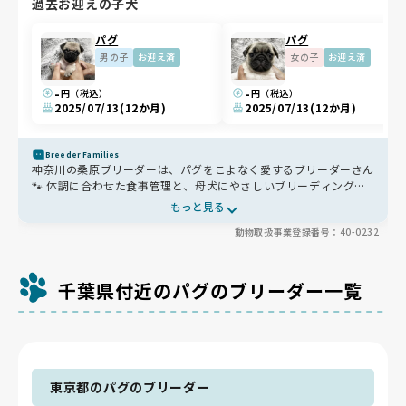
過去お迎えの子犬
パグ
パグ
男の子
お迎え済
女の子
お迎え済
-
-
円（税込）
円（税込）
2025/07/13
(12か月)
2025/07/13
(12か月)
Breeder Families
神奈川の桑原ブリーダーは、パグをこよなく愛するブリーダーさん
🐾 体調に合わせた食事管理と、母犬にやさしいブリーディングを
大切にしています😊 犬舎はとても清潔で、成犬たちも自由にのび
もっと見る
のび。人懐っこい子ばかりで、心がほっこりします✨
動物取扱事業登録番号：40-0232
千葉県付近のパグのブリーダー一覧
東京都のパグのブリーダー