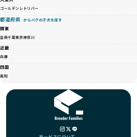
営利優先ブリーダーは、このような流行や需要に応じて無理
ます。この活動により、保護が必要なワンちゃんの救済や保
な繁殖を行いがちです。小柄な母犬を繁殖に多用して体に負
ゴールデンレトリバー
護活動の支援にも貢献しています。
担をかけたり、子犬を小さく見せるために食事を減らすな
BreederFamiliesのこうした取り組みは、目の前の子犬だけ
都道府県
ど、健康を犠牲にした管理がされることもあります。このよ
からパグの子犬を探す
でなく、すべてのワンちゃんに優しい未来を創るための大き
うな方法では、ワンちゃんの免疫力や体力が低下し、飼い主
な一歩です。ユーザーの皆さんがBreederFamiliesを通じて
関東
にとっても将来的な医療費やケアの負担が増える恐れがあり
子犬をお迎えすることで、こうした社会貢献活動を間接的に
全県
千葉
東京
神奈川
ます。
支えることができます。
優良ブリーダーは、こうした流行に流されず、ワンちゃんの
近畿
健康を最優先に考えています。特に小さいワンちゃんやレア
BreederFamiliesに登録されているブリーダーは、子犬が心
兵庫
カラーの子犬を販売する場合は、健康リスクを十分に理解
身ともに健康に育つための環境づくりに全力を注いでいま
し、飼い主にそのリスクについて丁寧に説明しています。食
す。
四国
事管理もしっかり行い、成長に必要な栄養を確保するなど、
遺伝的なリスクを最小限に抑えた繁殖計画、栄養バランスが
高知
ワンちゃんの健康を第一にした繁殖を心がけています。
考えられた食事、子犬がのびのびと動ける適度な運動環境、
「見た目以上に健康重視」の詳細はこちら
さらに獣医師と連携した健康管理まで徹底しています。
その結果、BreederFamiliesを通じてお迎えする子犬は、元
引退犬とは、繁殖期を終えたワンちゃんたちのことを指しま
気で健康なスタートを切れることが大きな魅力です。
す。
子犬の社会性は、家庭でのしつけをスムーズにする重要なポ
優良ブリーダーは、引退犬も家族の一員として、彼らの幸せ
イントです。BreederFamiliesのブリーダーは、母犬や兄弟
を願っています。よって、引退後も自宅で飼育を続けるか、
犬、人との触れ合いの時間をしっかり確保し、子犬が自然に
信頼できる相手に譲渡するなど、ワンちゃんが幸せに暮らせ
コミュニケーション能力を身につけられるよう育てていま
るように配慮します。
す。
一方、営利優先ブリーダーは引退犬を「コスト」として考
サービスについて