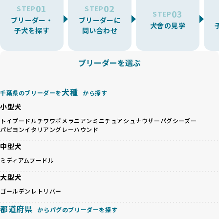
を厳選しています。
01
02
たりストレスを抱えたりするリスクが高まります。
STEP
STEP
03
STEP
「少数の犬種に集中」の詳細はこちら
ブリーダー・
ブリーダーに
BreederFamiliesでは、アニマルウェルフェアを最優先に考
犬舎の見学
子犬を探す
問い合わせ
えた6つの絶対基準と12の総合基準を設定しています。これに
近年、ミックス犬はユニークな見た目や性格で人気がありま
より、ワンちゃんが心身ともに健やかに過ごせる環境で育つ
すが、無計画な交配には健康リスクが伴います。異なる犬種
ことを徹底しています。
の特徴を持つことで予測しにくい健康問題が発生する可能性
ブリーダーを選ぶ
BreederFamiliesでは、以下の6項目を必須条件とし、これら
が高く、診断や治療も複雑化する場合があります。また、ミ
を満たすブリーダーのみを選定しています：
ックス犬は成長後の性格や体格が予測しづらく、飼い主が期
これらの基準により、ワンちゃんの健全な成長と動物福祉に
待する理想と現実が大きく異なることも少なくありません。
犬種
基づいた責任あるブリーディングを確保しています。
千葉県のブリーダーを
から探す
優良ブリーダーは、犬種ごとの遺伝的特徴を守り、安定した
さらに、健康管理、社会性の育成、遺伝子検査、食事や運動
小型犬
健康と性格を次世代に引き継ぐために、ミックス犬の繁殖を
の質など、ワンちゃんの心身に配慮した飼育環境が整ってい
避けます。無計画な交配がもたらすリスクを理解し、飼い主
トイプードル
チワワ
ポメラニアン
ミニチュアシュナウザー
パグ
シーズー
るかを評価する12項目の総合基準を設けています。これによ
パピヨン
イタリアングレーハウンド
への十分な説明とアフターフォローを確保できる範囲での繁
り、より高い基準をクリアしたブリーダーだけを厳選してい
殖を徹底しているのです。
ます。
中型犬
一方、営利優先ブリーダーは流行や需要に応じて安易にミッ
その結果、合格率10%未満という厳しい基準をクリアした優
ミディアムプードル
クス犬を繁殖し、健康管理や飼い主への配慮が不十分なこと
良ブリーダーのみが登録されています。
が多く見受けられます。場合によっては、チワワ×ハスキー
BreederFamiliesでは、法令に準拠するだけでなく、ワンち
大型犬
等体格の異なるリスクの高い交配を行うこともあります。
ゃんを家族のように愛するという理念を共有するブリーダー
ゴールデンレトリバー
「ミックス犬を繁殖しない」の詳細はこちら
のみを厳選しています。これにより、ユーザーの皆さんに安
心して選べる選択肢を提供しています。
都道府県
からパグのブリーダーを探す
ペットショップやペットオークションは、流通過程でワンち
「BreederFamilesのワンちゃんに優しい18の評価基準」は