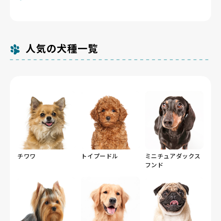
Breeder Familiesでは「6つの絶対基準」と「12の総
売業登録件数は911件（令和5年4月1日現在）ですが、
近い日が続きます。短頭種であるパグは呼吸で熱を逃が
ブヒという鼻息音のほうが目立ちます。来客や物音には
冬は穏やかでも夏が蒸し暑い千葉県では、終日の冷房と
合基準」を設け、合格率10%未満の審査を通過したブ
数の多寡より飼育管理の質を見極めることが重要です。
しにくく熱中症リスクが極めて高いため、千葉県の沿岸
「見にいく」程度の反応が多く、集合住宅で吠え声トラ
早朝夜間の短い散歩を前提に短頭種のパグを迎える地域
リーダーだけを掲載しています。掲載数が多くないの
鼻孔の広さや親犬の気道の状態を見学時に確認させ、親
部・内陸部を問わず夏は早朝夜間の短い散歩に切り替
ブルになることは少ない犬種です。
です。
は、それだけ厳選しているためです。
犬の暮らす環境まで見せられるか、極端に鼻のつぶれた
え、終日の冷房管理が前提になります。地面に近い体高
人気の犬種一覧
個体を作出しない繁殖方針かを確認しましょう。
ゆえ路面の照り返し対策も欠かせません。
チワワ
トイプードル
ミニチュアダックス
フンド