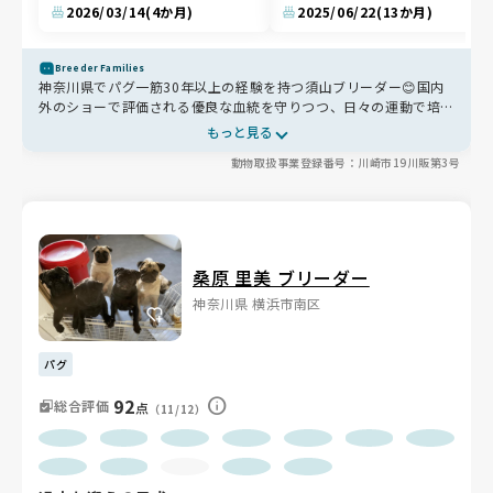
2026/03/14
(4か月)
2025/06/22
(13か月)
Breeder Families
神奈川県でパグ一筋30年以上の経験を持つ須山ブリーダー😊国内
外のショーで評価される優良な血統を守りつつ、日々の運動で培っ
た筋肉質で丈夫な体作りを大切にされています。母犬への負担を考
もっと見る
慮し、法令よりも出産回数を少なく抑えるなど、命への責任感も非
動物取扱事業登録番号：川崎市19川販第3号
常に強いブリーダーさんです。ベテランならではの確かな目利き
と、細やかなケアが安心感を与えてくれます✨
桑原 里美 ブリーダー
神奈川県 横浜市南区
パグ
92
総合評価
点
（11/12）