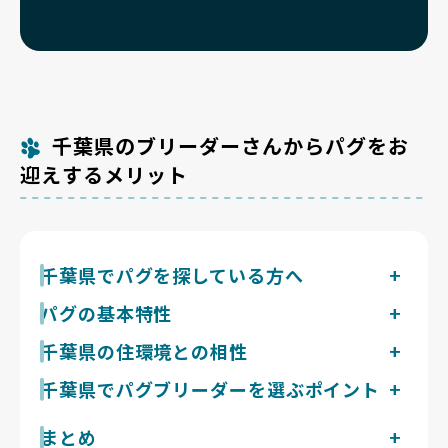
千葉県のブリーダーさんからパグをお
迎えするメリット
千葉県でパグを探している方へ
鼻が短く呼吸で熱を逃がしにくいパグにとって、湿度が
パグの基本特性
高く30℃近い日が続く千葉県の夏は最も注意を要し、
体重6〜8kgのずんぐりした短頭種。運動量は控えめで1
千葉県の住環境との相性
終日の冷房管理が前提となる組み合わせです。
日合計30〜40分の散歩が目安ですが、肥満防止のため
千葉県は冬が温暖で降雪もまれなため、寒暖差に弱いパ
千葉県でパグブリーダーを選ぶポイント
毎日の散歩は欠かせず、夏場の熱中症対策は命に関わる
グにとって冬は過ごしやすい地域です。運動量は多くな
重要事項です。短毛ながらダブルコートで抜け毛は多
パグは短頭種気道症候群が代表的な遺伝的健康課題で、
いので千葉市の青葉の森公園のような身近な散歩で足り
く、日常的なブラッシングが要ります。性格はおっとり
現在千葉県で掲載中のパグのブリーダーは1件です。
まとめ
頭蓋と軟部組織の構造に起因します。千葉県の犬猫等販
ますが、最大の課題は夏で、千葉県は湿度が高く30℃
型で吠えにくい部類。甲高い連続吠えは出にくく、ブヒ