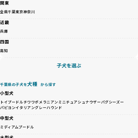
関東
ゃんが長時間の輸送を強いられたり、狭いケージに閉じ込め
こちら
られるなど、心身に大きな負担がかかります。このような環
全県
千葉
東京
神奈川
境は、ストレスや感染リスクを増大させるだけでなく、ワン
BreederFamiliesでは、すべてのブリーダーを書類審査、直
近畿
ちゃんの社会性や基本的なしつけにも悪影響を与える可能性
接のヒアリング、現地確認を通じて厳しく評価しています。
があります。
このプロセスにより、育成環境や健康管理だけでなく、ブリ
兵庫
優良ブリーダーは、ワンちゃんの健康と幸せを第一に考え、
ーダー自身の理念や姿勢までも丁寧に確認しています。
四国
ペットショップやオークションを介さずに直接飼い主に渡す
さらに、こうした評価結果は透明性を持って公開されている
ことを大切にしています。また、彼らはお迎え先を自身で確
ため、どのブリーダーを選んでも安心して子犬をお迎えいた
高知
認し、ワンちゃんが安心して暮らせる環境を整えるために直
だけます。
接の引き渡しを基本とします。
徹底した透明性こそが、BreederFamiliesの大きな特徴で
子犬を選ぶ
一方で、営利優先ブリーダーは、広範囲に販売するためにペ
す。
ットショップやオークションを活用し、子犬の心身への影響
を軽視しがちです。
BreederFamiliesは、ペット業界が抱える命の大量生産・大
犬種
千葉県の子犬を
から探す
「ペットショップ等を使わない」の詳細はこちら
量販売、負担の大きい流通構造、劣悪な飼育環境といった課
小型犬
題に真摯に向き合っています。優良ブリーダーとの直接取引
近年、「小さくて可愛い」「珍しい毛色」という見た目の特
を促進することで、無駄な命の消費を減らし、命を大切にす
トイプードル
チワワ
ポメラニアン
ミニチュアシュナウザー
パグ
シーズー
徴が人気を集め、高値で取引されることが多くなっていま
パピヨン
イタリアングレーハウンド
る社会の実現を目指しています。
す。しかし、こうした特徴には健康リスクが伴う場合が少な
さらに、売上の一部を保護団体や保護団体を支援する公益法
中型犬
くありません。極小サイズは骨や心臓に負担がかかりやす
人へ寄付しています。多くのペット販売業者が、動物福祉へ
く、レアカラーには遺伝疾患のリスクが高まることがありま
ミディアムプードル
の取り組みが不十分であることを理由に寄付を断られる中、
す。
BreederFamiliesはその姿勢が評価され、寄付が実現してい
大型犬