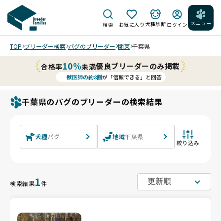
メニュー
犬種診断
検索
お気に入り
ログイン
TOP
ブリーダー検索
パグのブリーダー
関東
千葉県
10%
優良ブリーダーのみ掲載
合格率
未満
獣医師の約8割
が「信頼できる」と回答
千葉県のパグのブリーダーの検索結果
犬種
パグ
地域
千葉県
絞り込み
1
検索結果
件