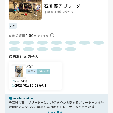
石川 優子 ブリーダー
千葉県 船橋市松が丘
パグ
100
総合評価
点
（12/12）
過去お迎えの子犬
パグ
男の子
お迎え済
-
円（税込）
2025/01/10
(18か月)
Breeder Families
千葉県の石川ブリーダーは、パグを心から愛するブリーダーさん🐾
獣医師のみならず、薬膳の専門家やトレーナーなどとも相談し、心
身のケアに多角的に取り組んでいます。 成犬とはキャンプにも出
もっと見る