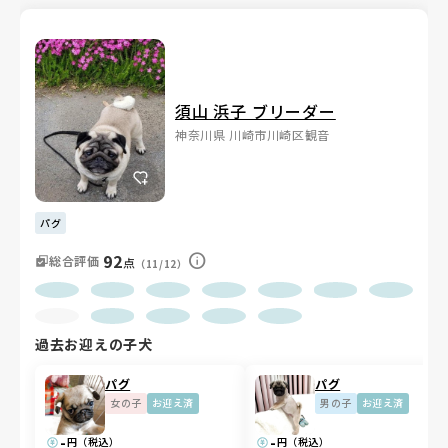
頭に目を配り、お迎え後もLINEで末永く寄り添ってくれるブリー
ダーさんです🐾
須山 浜子 ブリーダー
神奈川県 川崎市川崎区観音
パグ
92
総合評価
点
（11/12）
過去お迎えの子犬
パグ
パグ
女の子
お迎え済
男の子
お迎え済
-
-
円（税込）
円（税込）