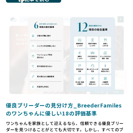
ち、健康面や社会性に問題を抱えていたり、またブリーダー
サイトで子犬だけを可愛く掲載されているものの、裏側では
親犬が乱繁殖によって体力を削られ、苦しい環境で過ごして
いるというケースもあります。こうした問題は、消費者にと
っても大きな負担であり、ワンちゃん自身にとっても非常に
望ましくない環境です。
だからこそ、私たちは正しい情報と安心して選べる場所を提
供すべきだと考えています。BreederFamiliesでは、ワンち
ゃんを家族のように愛する「優良ブリーダー」のみを独自の
厳しい基準で厳選し、その評価基準や評価結果をオープンに
しています。これにより、消費者の皆様が安心して子犬やブ
リーダーを選べる環境を整えています。
そして、消費者の皆様が正しい情報をもとに優良ブリーダー
を求めることで、ワンちゃんを家族のように愛する優良ブリ
ーダーが増え、営利優先の「悪徳ブリーダー」が自然と淘汰
される社会を目指しています。目の前の子犬だけでなく、親
犬や引退犬も大切にされる環境を作り上げ、すべてのワンち
優良ブリーダーの見分け方_BreederFamiles
ゃんに優しい世界を築いていきたいと考えています。
のワンちゃんに優しい18の評価基準
ペットショップでの生体販売では、ワンちゃんが健やかに成
ワンちゃんを家族として迎えるなら、信頼できる優良ブリー
長するための環境が十分に整っていない場合が多く、販売ま
ダーを見つけることがとても大切です。しかし、すべてのブ
での間に過密な環境や長距離移動のストレスを受けることが