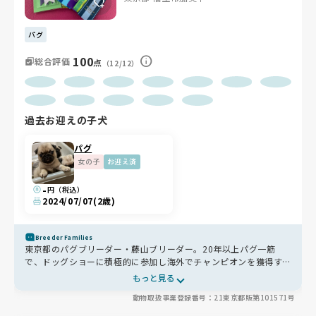
パグ
100
総合評価
点
（12/12）
過去お迎えの子犬
パグ
女の子
お迎え済
-
円（税込）
2024/07/07
(2歳)
Breeder Families
東京都のパグブリーダー・藤山ブリーダー。20年以上パグ一筋
で、ドッグショーに積極的に参加し海外でチャンピオンを獲得する
など、犬種本来のスタンダードを追求し、ヨーロッパから優れた血
もっと見る
統のパグを迎え入れています。授乳期は母犬や兄弟犬とずっと一緒
動物取扱事業登録番号：21東京都販第101571号
に過ごし、リビング続きの手の届く場所で掃除機などの生活音にも
慣れさせるなど、社会化も丁寧。現役約10頭の少数飼育で一頭一