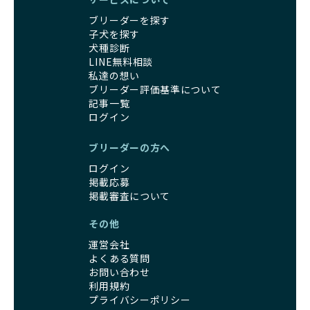
家庭に迎えたその日から、すでに社会性の基盤ができている
え、早く手放すことを考えます。場合によっては、悪徳保護
ため、新しい環境にもスムーズに適応できます。
ブリーダーを探す
団体に引き渡されることもあり、ワンちゃんの生活が不安定
これにより、飼い主さんにとっても安心してスタートできる
子犬を探す
になる可能性が高まります。
でしょう。
犬種診断
引退犬に対する扱いがどうなっているかも、優良ブリーダー
BreederFamiliesのブリーダーは、犬種に関する豊富な知識
LINE無料相談
を見分けるポイントとなります。
と経験を持っています。そのため、子犬を迎えた後の健康管
私達の想い
「引退犬も大切に」の詳細はこちら
理やしつけ、生活スタイルに合わせた育て方について、丁寧
ブリーダー評価基準について
なアドバイスを受けられます。「この犬種ならではの特徴
記事一覧
社会化とは、ワンちゃんが人間や他の犬、日常の環境にスム
は？」「食事はどうしたらいい？」など、疑問や悩みがあれ
ログイン
ーズに適応できるようにするプロセスです。ワンちゃんの社
ば、専門的な視点から解決のヒントをもらえるのも安心でき
会化は、生後3週間から12週間頃の「社会化期」と呼ばれる
るポイントです。
ブリーダーの方へ
時期が特に重要です。この期間は、ブリーダーが飼育してい
BreederFamiliesでは、すべてのブリーダーが厳しい基準を
ログイン
る時期と重なるため、ワンちゃんが人や他の犬、家庭環境に
クリアした方々だけです。運営チームがブリーダーに直接ヒ
掲載応募
対して適応力を高めるための基礎を築く貴重な機会となりま
アリングを行い、現地確認を経て透明性の高い情報を公開し
掲載審査について
す。
ています。
優良ブリーダーは、母犬との愛情ある触れ合いや、兄弟犬や
これにより、ユーザーは見た目だけでなく、育成環境や健康
その他
他の犬との遊び、人や日常的な家庭環境への慣れを促すこと
管理体制、社会性の取り組みといった客観的なデータを基に
で社会化を進めています。これにより、新しい家族に迎えら
運営会社
安心して子犬を選ぶことができます。
れた後もストレスなく過ごせるようサポートします。
よくある質問
子犬のお迎えまでのやりとりに不安を感じる方も多いかもし
お問い合わせ
営利優先ブリーダーは、母犬から早期に分離し、ケージ内で
れませんが、BreederFamiliesならその心配は無用です。
利用規約
の生活が中心となるため、ワンちゃんが他の犬や人と触れ合
運営チームがブリーダーとのやりとりを全面的にサポートし
プライバシーポリシー
う機会が少なく、社会性が十分に育たないことがあります。
ます。不明点やトラブルが発生した場合も迅速に対応するた