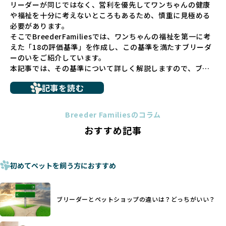
リーダーが同じではなく、営利を優先してワンちゃんの健康
少なくありません。このような環境は、健康リスクや社会性
や福祉を十分に考えないところもあるため、慎重に見極める
の問題につながりやすく、ワンちゃんにとっても望ましいと
必要があります。
は言えません。
そこでBreederFamiliesでは、ワンちゃんの福祉を第一に考
こうした背景から、BreederFamiliesはペットショップを介
えた「18の評価基準」を作成し、この基準を満たすブリーダ
さない直接販売を採用するとともに、ペットオークションや
ーのいをご紹介しています。
ペットショップを利用するブリーダーの掲載も行ってしませ
本記事では、その基準について詳しく解説しますので、ブリ
ん。
ーダー選びの参考にしていただければ幸いです。
ペットショップを避けた方がいい理由の詳細はこちら
記事を読む
トイプードルやコーギーなどの犬種では、見た目のためだけ
多くのブリーダーサイトでは、掲載するブリーダーの審査が
に断尾（しっぽを切る）や断耳（耳を切る）が行われている
法令レベルの最低基準にとどまっていることが問題です。こ
Breeder Familiesのコラム
ことがあります。
の法令レベルの基準はブリーディング環境の最低限を定める
おすすめ記事
これは痛みを伴う処置で、ワンちゃんの身体的な負担が大き
ものに過ぎず、ワンちゃんの心身の福祉やブリーダーの責任
く、慢性的な痛みや不安感を引き起こす可能性もあります。
ある姿勢を十分に保障するものではありません。そのため、
また、しっぽや耳はワンちゃんの重要なコミュニケーション
厳格なチェックを経ていないブリーダーが掲載されることも
手段でもあるため、切断されることで他の犬や人間との意思
初めてペットを飼う方におすすめ
少なくなく、消費者にとって選択の判断が難しい現状があり
疎通が難しくなることもあります。
ます。
ヨーロッパ諸国ではこうした処置が禁止されている一方で、
さらに、書類審査のみで掲載が許可されるサイトが多く、実
日本ではいまだ行われる場合があります。
際の飼育環境やブリーダーの姿勢が見えにくい点も課題で
ブリーダーとペットショップの違いは？どっちがいい？
優良ブリーダーは動物福祉を優先し、ワンちゃんの自然な姿
す。こうしたサイトでは、ブリーダーが記載する情報が主で
を大切にするため断尾・断耳を行いません。
あり、実際の現場や日々のケアの状況がわからないため、営