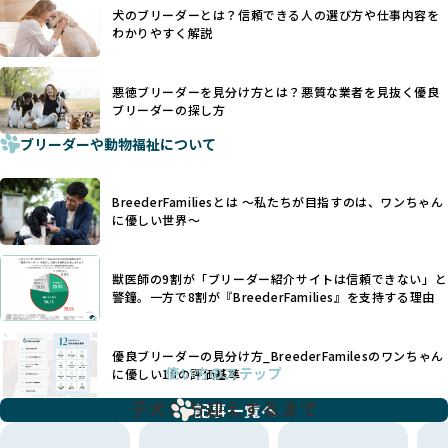
一方、営利優先ブリーダーでは「見た目が良く売れやすい」
利優先の「悪徳ブリーダー」が含まれるリスクが高まりま
犬のブリーダーとは？信頼できる人の選び方や仕事内容を
ことを理由に断尾や断耳を行うことがあり、中には麻酔なし
す。
わかりやすく解説
で処置するケースも見受けられます。
BreederFamiliesでは、ワンちゃんを大切にする「優良ブリ
「耳やしっぽを切らない」詳細はこちら
ーダー」のみを紹介するために、法令を超えた独自の基準を
設け、ブリーダーの理念や飼育環境の厳格なチェックを行っ
悪徳ブリーダーを見分け方とは？悪質な業者を見抜く優良
犬種ごとに異なる健康リスクや育て方のポイントを理解し、
ブリーダーの探し方
ています。
適切に対応するためには、深い知識と豊富な経験が欠かせま
ブリーダーや動物福祉について
せん。現在、犬種は200種類以上あり、それぞれに特有の健康
一部の営利優先のブリーディングでは、母犬の出産負担を考
リスクや性格特性が存在します。
えずに大量繁殖が行われ、親犬が心身ともに疲弊するケース
たとえば、パグは呼吸器系のトラブルを抱えやすく、ラブラ
が見られます。さらに、コストカットのために食事を減らし
BreederFamiliesとは 〜私たちが目指すのは、ワンちゃん
ドール・レトリバーには股関節形成不全への注意が必要で
たり、栄養のない食事を与える、適切な健康管理が行われな
に優しい世界〜
す。このような犬種ごとの違いを熟知し、適切なケアを提供
いなど、ワンちゃんの健康と福祉が犠牲にされることも少な
できるかどうかは、ブリーダーの専門性に大きく関わりま
くありません。
す。
獣医師の9割が「ブリーダー紹介サイトは信頼できない」と
また、健康リスクが予測しづらいミックス犬の繁殖や、愛情
優良ブリーダーは、少数の犬種（一般的に3種以内）に絞って
警鐘。一方で8割が『BreederFamilies』を支持する理由
が行き届かない多頭飼育等も問題です。これらのブリーディ
繁殖を行い、各犬種の特徴を熟知しています。これにより、
ング手法は、ワンちゃんの福祉を無視し、利益のみを追求す
犬種ごとの健康管理や繁殖において質の高いケアを提供する
るブリーダーによるものが多く、消費者にとっても深刻な課
優良ブリーダーの見分け方_BreederFamilesのワンちゃん
ことが可能です。
題となっています。
使い方のステップ
に優しい18の評価基準
一方、営利優先ブリーダーは流行や需要に応じて扱う犬種を
BreederFamiliesでは、こうしたワンちゃんに優しくないブ
増やす傾向があり、犬種ごとに異なる健康問題や適切な育成
子犬をお迎えするまで
リーディングをなくすため、すべてのワンちゃんを家族のよ
記事一覧へ
環境を十分に考慮しない場合があります。こうしたブリーダ
うに大切に飼育・繁殖を行っている「優良ブリーダー」のみ
ーでは、ワンちゃんが適切なケアを受けられず、健康を損ね