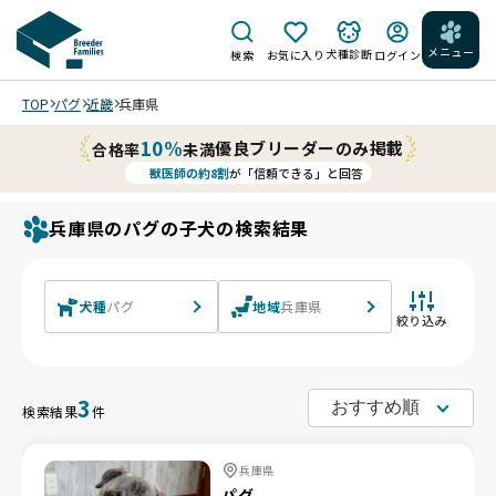
メニュー
犬種診断
検索
お気に入り
ログイン
TOP
パグ
近畿
兵庫県
10%
優良ブリーダーのみ掲載
合格率
未満
獣医師の約8割
が「信頼できる」と回答
兵庫県のパグの子犬の検索結果
犬種
パグ
地域
兵庫県
絞り込み
3
検索結果
件
兵庫県
パグ