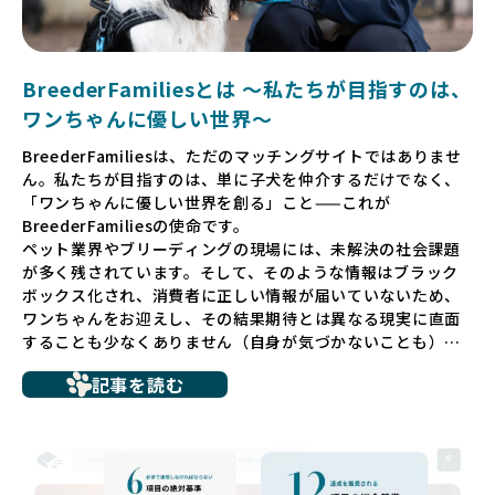
BreederFamiliesとは 〜私たちが目指すのは、
ワンちゃんに優しい世界〜
BreederFamiliesは、ただのマッチングサイトではありませ
ん。私たちが目指すのは、単に子犬を仲介するだけでなく、
「ワンちゃんに優しい世界を創る」こと——これが
BreederFamiliesの使命です。
ペット業界やブリーディングの現場には、未解決の社会課題
が多く残されています。そして、そのような情報はブラック
ボックス化され、消費者に正しい情報が届いていないため、
ワンちゃんをお迎えし、その結果期待とは異なる現実に直面
することも少なくありません（自身が気づかないことも）。
たとえば、ペットショップで購入した子犬が劣悪な環境で育
記事を読む
ち、健康面や社会性に問題を抱えていたり、またブリーダー
サイトで子犬だけを可愛く掲載されているものの、裏側では
親犬が乱繁殖によって体力を削られ、苦しい環境で過ごして
いるというケースもあります。こうした問題は、消費者にと
っても大きな負担であり、ワンちゃん自身にとっても非常に