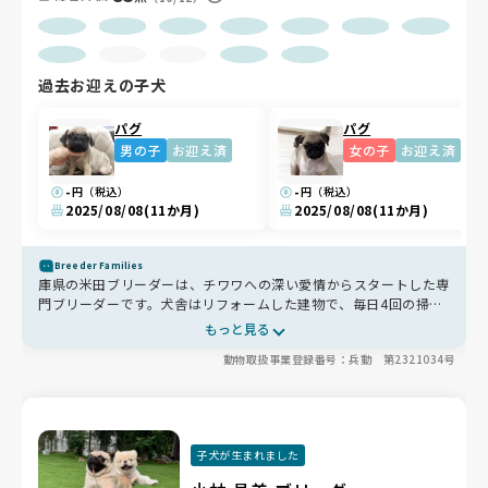
過去お迎えの子犬
パグ
パグ
男の子
お迎え済
女の子
お迎え済
-
-
円（税込）
円（税込）
2025/08/08
(11か月)
2025/08/08
(11か月)
Breeder Families
庫県の米田ブリーダーは、チワワへの深い愛情からスタートした専
門ブリーダーです。犬舎はリフォームした建物で、毎日4回の掃
除・消毒を徹底し、24時間エアコンで温度管理も万全🏠フードや
もっと見る
おやつは質にこだわり、健康を第一に考えた工夫がいっぱい🍚親犬
動物取扱事業登録番号：兵動 第2321034号
や兄弟犬にも会えるので、未来の姿をイメージしやすいのも安心で
す🐶✨
子犬が生まれました