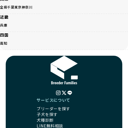
にとっても将来的な医療費やケアの負担が増える恐れがあり
子犬をお迎えすることで、こうした社会貢献活動を間接的に
全県
千葉
東京
神奈川
ます。
支えることができます。
優良ブリーダーは、こうした流行に流されず、ワンちゃんの
近畿
健康を最優先に考えています。特に小さいワンちゃんやレア
BreederFamiliesに登録されているブリーダーは、子犬が心
兵庫
カラーの子犬を販売する場合は、健康リスクを十分に理解
身ともに健康に育つための環境づくりに全力を注いでいま
し、飼い主にそのリスクについて丁寧に説明しています。食
す。
四国
事管理もしっかり行い、成長に必要な栄養を確保するなど、
遺伝的なリスクを最小限に抑えた繁殖計画、栄養バランスが
高知
ワンちゃんの健康を第一にした繁殖を心がけています。
考えられた食事、子犬がのびのびと動ける適度な運動環境、
「見た目以上に健康重視」の詳細はこちら
さらに獣医師と連携した健康管理まで徹底しています。
その結果、BreederFamiliesを通じてお迎えする子犬は、元
引退犬とは、繁殖期を終えたワンちゃんたちのことを指しま
気で健康なスタートを切れることが大きな魅力です。
す。
子犬の社会性は、家庭でのしつけをスムーズにする重要なポ
優良ブリーダーは、引退犬も家族の一員として、彼らの幸せ
イントです。BreederFamiliesのブリーダーは、母犬や兄弟
を願っています。よって、引退後も自宅で飼育を続けるか、
犬、人との触れ合いの時間をしっかり確保し、子犬が自然に
信頼できる相手に譲渡するなど、ワンちゃんが幸せに暮らせ
コミュニケーション能力を身につけられるよう育てていま
るように配慮します。
す。
一方、営利優先ブリーダーは引退犬を「コスト」として考
サービスについて
家庭に迎えたその日から、すでに社会性の基盤ができている
え、早く手放すことを考えます。場合によっては、悪徳保護
ため、新しい環境にもスムーズに適応できます。
ブリーダーを探す
団体に引き渡されることもあり、ワンちゃんの生活が不安定
これにより、飼い主さんにとっても安心してスタートできる
子犬を探す
になる可能性が高まります。
でしょう。
犬種診断
引退犬に対する扱いがどうなっているかも、優良ブリーダー
BreederFamiliesのブリーダーは、犬種に関する豊富な知識
LINE無料相談