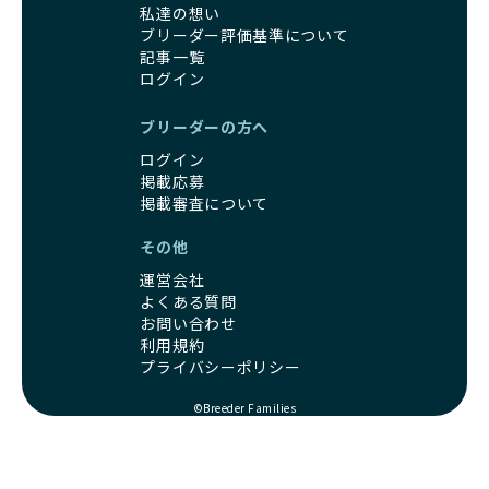
を見分けるポイントとなります。
と経験を持っています。そのため、子犬を迎えた後の健康管
私達の想い
「引退犬も大切に」の詳細はこちら
理やしつけ、生活スタイルに合わせた育て方について、丁寧
ブリーダー評価基準について
なアドバイスを受けられます。「この犬種ならではの特徴
記事一覧
社会化とは、ワンちゃんが人間や他の犬、日常の環境にスム
は？」「食事はどうしたらいい？」など、疑問や悩みがあれ
ログイン
ーズに適応できるようにするプロセスです。ワンちゃんの社
ば、専門的な視点から解決のヒントをもらえるのも安心でき
会化は、生後3週間から12週間頃の「社会化期」と呼ばれる
るポイントです。
ブリーダーの方へ
時期が特に重要です。この期間は、ブリーダーが飼育してい
BreederFamiliesでは、すべてのブリーダーが厳しい基準を
ログイン
る時期と重なるため、ワンちゃんが人や他の犬、家庭環境に
クリアした方々だけです。運営チームがブリーダーに直接ヒ
掲載応募
対して適応力を高めるための基礎を築く貴重な機会となりま
アリングを行い、現地確認を経て透明性の高い情報を公開し
掲載審査について
す。
ています。
優良ブリーダーは、母犬との愛情ある触れ合いや、兄弟犬や
これにより、ユーザーは見た目だけでなく、育成環境や健康
その他
他の犬との遊び、人や日常的な家庭環境への慣れを促すこと
管理体制、社会性の取り組みといった客観的なデータを基に
で社会化を進めています。これにより、新しい家族に迎えら
運営会社
安心して子犬を選ぶことができます。
れた後もストレスなく過ごせるようサポートします。
よくある質問
子犬のお迎えまでのやりとりに不安を感じる方も多いかもし
お問い合わせ
営利優先ブリーダーは、母犬から早期に分離し、ケージ内で
れませんが、BreederFamiliesならその心配は無用です。
利用規約
の生活が中心となるため、ワンちゃんが他の犬や人と触れ合
運営チームがブリーダーとのやりとりを全面的にサポートし
プライバシーポリシー
う機会が少なく、社会性が十分に育たないことがあります。
ます。不明点やトラブルが発生した場合も迅速に対応するた
こうしたワンちゃんは、家庭環境に適応しづらくなるリスク
め、安心してお迎え準備を進められます。
©Breeder Families
が高まります。
さらに、LINEでの無料相談も提供しており、気軽に質問でき
「社会化にこだわる」の詳細はこちら
るのもBreederFamiliesならではの魅力です。
出産は母犬にとって大きな負担がかかる命がけの行為であ