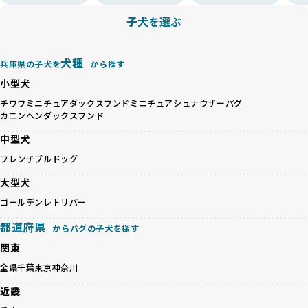
すが、無計画な交配には健康リスクが伴います。異なる犬種
ことを徹底しています。
の特徴を持つことで予測しにくい健康問題が発生する可能性
子犬を選ぶ
BreederFamiliesでは、以下の6項目を必須条件とし、これら
が高く、診断や治療も複雑化する場合があります。また、ミ
を満たすブリーダーのみを選定しています：
ックス犬は成長後の性格や体格が予測しづらく、飼い主が期
これらの基準により、ワンちゃんの健全な成長と動物福祉に
待する理想と現実が大きく異なることも少なくありません。
犬種
基づいた責任あるブリーディングを確保しています。
兵庫県の子犬を
から探す
優良ブリーダーは、犬種ごとの遺伝的特徴を守り、安定した
さらに、健康管理、社会性の育成、遺伝子検査、食事や運動
小型犬
健康と性格を次世代に引き継ぐために、ミックス犬の繁殖を
の質など、ワンちゃんの心身に配慮した飼育環境が整ってい
避けます。無計画な交配がもたらすリスクを理解し、飼い主
チワワ
ミニチュアダックスフンド
ミニチュアシュナウザー
パグ
るかを評価する12項目の総合基準を設けています。これによ
カニンヘンダックスフンド
への十分な説明とアフターフォローを確保できる範囲での繁
り、より高い基準をクリアしたブリーダーだけを厳選してい
殖を徹底しているのです。
ます。
中型犬
一方、営利優先ブリーダーは流行や需要に応じて安易にミッ
その結果、合格率10%未満という厳しい基準をクリアした優
フレンチブルドッグ
クス犬を繁殖し、健康管理や飼い主への配慮が不十分なこと
良ブリーダーのみが登録されています。
が多く見受けられます。場合によっては、チワワ×ハスキー
BreederFamiliesでは、法令に準拠するだけでなく、ワンち
大型犬
等体格の異なるリスクの高い交配を行うこともあります。
ゃんを家族のように愛するという理念を共有するブリーダー
ゴールデンレトリバー
「ミックス犬を繁殖しない」の詳細はこちら
のみを厳選しています。これにより、ユーザーの皆さんに安
心して選べる選択肢を提供しています。
都道府県
からパグの子犬を探す
ペットショップやペットオークションは、流通過程でワンち
「BreederFamilesのワンちゃんに優しい18の評価基準」は
関東
ゃんが長時間の輸送を強いられたり、狭いケージに閉じ込め
こちら
られるなど、心身に大きな負担がかかります。このような環
全県
千葉
東京
神奈川
境は、ストレスや感染リスクを増大させるだけでなく、ワン
BreederFamiliesでは、すべてのブリーダーを書類審査、直
近畿
ちゃんの社会性や基本的なしつけにも悪影響を与える可能性
接のヒアリング、現地確認を通じて厳しく評価しています。
があります。