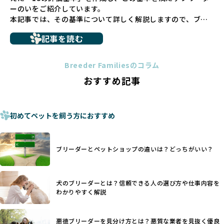
さない直接販売を採用するとともに、ペットオークションや
ーのいをご紹介しています。
ペットショップを利用するブリーダーの掲載も行ってしませ
本記事では、その基準について詳しく解説しますので、ブリ
ん。
ーダー選びの参考にしていただければ幸いです。
ペットショップを避けた方がいい理由の詳細はこちら
記事を読む
トイプードルやコーギーなどの犬種では、見た目のためだけ
多くのブリーダーサイトでは、掲載するブリーダーの審査が
に断尾（しっぽを切る）や断耳（耳を切る）が行われている
法令レベルの最低基準にとどまっていることが問題です。こ
Breeder Familiesのコラム
ことがあります。
の法令レベルの基準はブリーディング環境の最低限を定める
おすすめ記事
これは痛みを伴う処置で、ワンちゃんの身体的な負担が大き
ものに過ぎず、ワンちゃんの心身の福祉やブリーダーの責任
く、慢性的な痛みや不安感を引き起こす可能性もあります。
ある姿勢を十分に保障するものではありません。そのため、
また、しっぽや耳はワンちゃんの重要なコミュニケーション
厳格なチェックを経ていないブリーダーが掲載されることも
手段でもあるため、切断されることで他の犬や人間との意思
初めてペットを飼う方におすすめ
少なくなく、消費者にとって選択の判断が難しい現状があり
疎通が難しくなることもあります。
ます。
ヨーロッパ諸国ではこうした処置が禁止されている一方で、
さらに、書類審査のみで掲載が許可されるサイトが多く、実
日本ではいまだ行われる場合があります。
際の飼育環境やブリーダーの姿勢が見えにくい点も課題で
ブリーダーとペットショップの違いは？どっちがいい？
優良ブリーダーは動物福祉を優先し、ワンちゃんの自然な姿
す。こうしたサイトでは、ブリーダーが記載する情報が主で
を大切にするため断尾・断耳を行いません。
あり、実際の現場や日々のケアの状況がわからないため、営
一方、営利優先ブリーダーでは「見た目が良く売れやすい」
利優先の「悪徳ブリーダー」が含まれるリスクが高まりま
犬のブリーダーとは？信頼できる人の選び方や仕事内容を
ことを理由に断尾や断耳を行うことがあり、中には麻酔なし
す。
わかりやすく解説
で処置するケースも見受けられます。
BreederFamiliesでは、ワンちゃんを大切にする「優良ブリ
「耳やしっぽを切らない」詳細はこちら
ーダー」のみを紹介するために、法令を超えた独自の基準を
設け、ブリーダーの理念や飼育環境の厳格なチェックを行っ
悪徳ブリーダーを見分け方とは？悪質な業者を見抜く優良