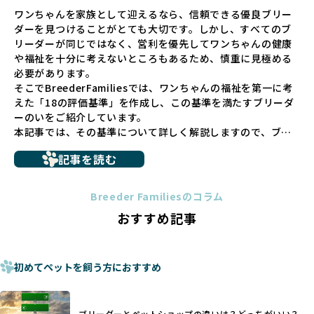
ペットショップでの生体販売では、ワンちゃんが健やかに成
ワンちゃんを家族として迎えるなら、信頼できる優良ブリー
長するための環境が十分に整っていない場合が多く、販売ま
ダーを見つけることがとても大切です。しかし、すべてのブ
での間に過密な環境や長距離移動のストレスを受けることが
リーダーが同じではなく、営利を優先してワンちゃんの健康
少なくありません。このような環境は、健康リスクや社会性
や福祉を十分に考えないところもあるため、慎重に見極める
の問題につながりやすく、ワンちゃんにとっても望ましいと
必要があります。
は言えません。
そこでBreederFamiliesでは、ワンちゃんの福祉を第一に考
こうした背景から、BreederFamiliesはペットショップを介
えた「18の評価基準」を作成し、この基準を満たすブリーダ
さない直接販売を採用するとともに、ペットオークションや
ーのいをご紹介しています。
ペットショップを利用するブリーダーの掲載も行ってしませ
本記事では、その基準について詳しく解説しますので、ブリ
ん。
ーダー選びの参考にしていただければ幸いです。
ペットショップを避けた方がいい理由の詳細はこちら
記事を読む
トイプードルやコーギーなどの犬種では、見た目のためだけ
多くのブリーダーサイトでは、掲載するブリーダーの審査が
に断尾（しっぽを切る）や断耳（耳を切る）が行われている
法令レベルの最低基準にとどまっていることが問題です。こ
Breeder Familiesのコラム
ことがあります。
の法令レベルの基準はブリーディング環境の最低限を定める
おすすめ記事
これは痛みを伴う処置で、ワンちゃんの身体的な負担が大き
ものに過ぎず、ワンちゃんの心身の福祉やブリーダーの責任
く、慢性的な痛みや不安感を引き起こす可能性もあります。
ある姿勢を十分に保障するものではありません。そのため、
また、しっぽや耳はワンちゃんの重要なコミュニケーション
厳格なチェックを経ていないブリーダーが掲載されることも
手段でもあるため、切断されることで他の犬や人間との意思
初めてペットを飼う方におすすめ
少なくなく、消費者にとって選択の判断が難しい現状があり
疎通が難しくなることもあります。
ます。
ヨーロッパ諸国ではこうした処置が禁止されている一方で、
さらに、書類審査のみで掲載が許可されるサイトが多く、実
日本ではいまだ行われる場合があります。
際の飼育環境やブリーダーの姿勢が見えにくい点も課題で
ブリーダーとペットショップの違いは？どっちがいい？