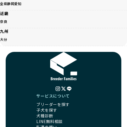
く、レアカラーには遺伝疾患のリスクが高まることがありま
全県
静岡
愛知
の取り組みが不十分であることを理由に寄付を断られる中、
す。
BreederFamiliesはその姿勢が評価され、寄付が実現してい
近畿
営利優先ブリーダーは、このような流行や需要に応じて無理
ます。この活動により、保護が必要なワンちゃんの救済や保
な繁殖を行いがちです。小柄な母犬を繁殖に多用して体に負
奈良
護活動の支援にも貢献しています。
担をかけたり、子犬を小さく見せるために食事を減らすな
BreederFamiliesのこうした取り組みは、目の前の子犬だけ
九州
ど、健康を犠牲にした管理がされることもあります。このよ
でなく、すべてのワンちゃんに優しい未来を創るための大き
うな方法では、ワンちゃんの免疫力や体力が低下し、飼い主
大分
な一歩です。ユーザーの皆さんがBreederFamiliesを通じて
にとっても将来的な医療費やケアの負担が増える恐れがあり
子犬をお迎えすることで、こうした社会貢献活動を間接的に
ます。
支えることができます。
優良ブリーダーは、こうした流行に流されず、ワンちゃんの
健康を最優先に考えています。特に小さいワンちゃんやレア
BreederFamiliesに登録されているブリーダーは、子犬が心
カラーの子犬を販売する場合は、健康リスクを十分に理解
身ともに健康に育つための環境づくりに全力を注いでいま
し、飼い主にそのリスクについて丁寧に説明しています。食
す。
事管理もしっかり行い、成長に必要な栄養を確保するなど、
遺伝的なリスクを最小限に抑えた繁殖計画、栄養バランスが
ワンちゃんの健康を第一にした繁殖を心がけています。
考えられた食事、子犬がのびのびと動ける適度な運動環境、
「見た目以上に健康重視」の詳細はこちら
さらに獣医師と連携した健康管理まで徹底しています。
サービスについて
その結果、BreederFamiliesを通じてお迎えする子犬は、元
ブリーダーを探す
引退犬とは、繁殖期を終えたワンちゃんたちのことを指しま
気で健康なスタートを切れることが大きな魅力です。
子犬を探す
す。
子犬の社会性は、家庭でのしつけをスムーズにする重要なポ
犬種診断
優良ブリーダーは、引退犬も家族の一員として、彼らの幸せ
イントです。BreederFamiliesのブリーダーは、母犬や兄弟
LINE無料相談
を願っています。よって、引退後も自宅で飼育を続けるか、
犬、人との触れ合いの時間をしっかり確保し、子犬が自然に