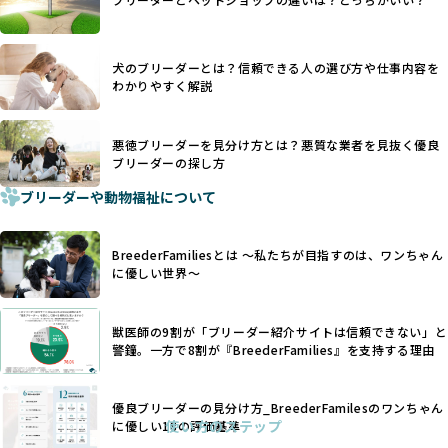
優良ブリーダーは動物福祉を優先し、ワンちゃんの自然な姿
す。こうしたサイトでは、ブリーダーが記載する情報が主で
を大切にするため断尾・断耳を行いません。
あり、実際の現場や日々のケアの状況がわからないため、営
一方、営利優先ブリーダーでは「見た目が良く売れやすい」
利優先の「悪徳ブリーダー」が含まれるリスクが高まりま
犬のブリーダーとは？信頼できる人の選び方や仕事内容を
ことを理由に断尾や断耳を行うことがあり、中には麻酔なし
す。
わかりやすく解説
で処置するケースも見受けられます。
BreederFamiliesでは、ワンちゃんを大切にする「優良ブリ
「耳やしっぽを切らない」詳細はこちら
ーダー」のみを紹介するために、法令を超えた独自の基準を
設け、ブリーダーの理念や飼育環境の厳格なチェックを行っ
悪徳ブリーダーを見分け方とは？悪質な業者を見抜く優良
犬種ごとに異なる健康リスクや育て方のポイントを理解し、
ブリーダーの探し方
ています。
適切に対応するためには、深い知識と豊富な経験が欠かせま
ブリーダーや動物福祉について
せん。現在、犬種は200種類以上あり、それぞれに特有の健康
一部の営利優先のブリーディングでは、母犬の出産負担を考
リスクや性格特性が存在します。
えずに大量繁殖が行われ、親犬が心身ともに疲弊するケース
たとえば、パグは呼吸器系のトラブルを抱えやすく、ラブラ
が見られます。さらに、コストカットのために食事を減らし
BreederFamiliesとは 〜私たちが目指すのは、ワンちゃん
ドール・レトリバーには股関節形成不全への注意が必要で
たり、栄養のない食事を与える、適切な健康管理が行われな
に優しい世界〜
す。このような犬種ごとの違いを熟知し、適切なケアを提供
いなど、ワンちゃんの健康と福祉が犠牲にされることも少な
できるかどうかは、ブリーダーの専門性に大きく関わりま
くありません。
す。
獣医師の9割が「ブリーダー紹介サイトは信頼できない」と
また、健康リスクが予測しづらいミックス犬の繁殖や、愛情
優良ブリーダーは、少数の犬種（一般的に3種以内）に絞って
警鐘。一方で8割が『BreederFamilies』を支持する理由
が行き届かない多頭飼育等も問題です。これらのブリーディ
繁殖を行い、各犬種の特徴を熟知しています。これにより、
ング手法は、ワンちゃんの福祉を無視し、利益のみを追求す
犬種ごとの健康管理や繁殖において質の高いケアを提供する
るブリーダーによるものが多く、消費者にとっても深刻な課
優良ブリーダーの見分け方_BreederFamilesのワンちゃん
ことが可能です。
題となっています。
使い方のステップ
に優しい18の評価基準
一方、営利優先ブリーダーは流行や需要に応じて扱う犬種を
BreederFamiliesでは、こうしたワンちゃんに優しくないブ