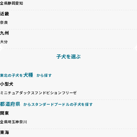
のみを厳選しています。これにより、ユーザーの皆さんに安
全県
静岡
愛知
心して選べる選択肢を提供しています。
ペットショップやペットオークションは、流通過程でワンち
近畿
「BreederFamilesのワンちゃんに優しい18の評価基準」は
ゃんが長時間の輸送を強いられたり、狭いケージに閉じ込め
こちら
奈良
られるなど、心身に大きな負担がかかります。このような環
境は、ストレスや感染リスクを増大させるだけでなく、ワン
九州
BreederFamiliesでは、すべてのブリーダーを書類審査、直
ちゃんの社会性や基本的なしつけにも悪影響を与える可能性
接のヒアリング、現地確認を通じて厳しく評価しています。
大分
があります。
このプロセスにより、育成環境や健康管理だけでなく、ブリ
優良ブリーダーは、ワンちゃんの健康と幸せを第一に考え、
ーダー自身の理念や姿勢までも丁寧に確認しています。
子犬を選ぶ
ペットショップやオークションを介さずに直接飼い主に渡す
さらに、こうした評価結果は透明性を持って公開されている
ことを大切にしています。また、彼らはお迎え先を自身で確
ため、どのブリーダーを選んでも安心して子犬をお迎えいた
認し、ワンちゃんが安心して暮らせる環境を整えるために直
だけます。
犬種
東北の子犬を
から探す
接の引き渡しを基本とします。
徹底した透明性こそが、BreederFamiliesの大きな特徴で
一方で、営利優先ブリーダーは、広範囲に販売するためにペ
小型犬
す。
ットショップやオークションを活用し、子犬の心身への影響
ミニチュアダックスフンド
ビションフリーゼ
を軽視しがちです。
BreederFamiliesは、ペット業界が抱える命の大量生産・大
「ペットショップ等を使わない」の詳細はこちら
都道府県
量販売、負担の大きい流通構造、劣悪な飼育環境といった課
からスタンダードプードルの子犬を探す
題に真摯に向き合っています。優良ブリーダーとの直接取引
関東
近年、「小さくて可愛い」「珍しい毛色」という見た目の特
を促進することで、無駄な命の消費を減らし、命を大切にす
徴が人気を集め、高値で取引されることが多くなっていま
全県
埼玉
神奈川
る社会の実現を目指しています。
す。しかし、こうした特徴には健康リスクが伴う場合が少な
さらに、売上の一部を保護団体や保護団体を支援する公益法
東海
くありません。極小サイズは骨や心臓に負担がかかりやす
人へ寄付しています。多くのペット販売業者が、動物福祉へ