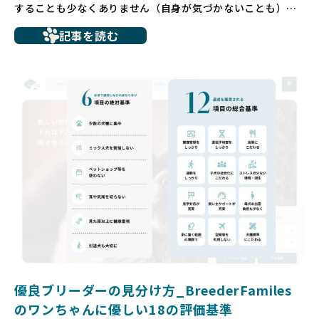
することも少なくありません（自身が気づかないことも）。
たとえば、ペットショップで購入した子犬が劣悪な環境で育
記事を読む
ち、健康面や社会性に問題を抱えていたり、またブリーダー
サイトで子犬だけを可愛く掲載されているものの、裏側では
親犬が乱繁殖によって体力を削られ、苦しい環境で過ごして
いるというケースもあります。こうした問題は、消費者にと
っても大きな負担であり、ワンちゃん自身にとっても非常に
望ましくない環境です。
だからこそ、私たちは正しい情報と安心して選べる場所を提
供すべきだと考えています。BreederFamiliesでは、ワンち
ゃんを家族のように愛する「優良ブリーダー」のみを独自の
厳しい基準で厳選し、その評価基準や評価結果をオープンに
しています。これにより、消費者の皆様が安心して子犬やブ
リーダーを選べる環境を整えています。
そして、消費者の皆様が正しい情報をもとに優良ブリーダー
を求めることで、ワンちゃんを家族のように愛する優良ブリ
ーダーが増え、営利優先の「悪徳ブリーダー」が自然と淘汰
される社会を目指しています。目の前の子犬だけでなく、親
犬や引退犬も大切にされる環境を作り上げ、すべてのワンち
優良ブリーダーの見分け方_BreederFamiles
ゃんに優しい世界を築いていきたいと考えています。
のワンちゃんに優しい18の評価基準