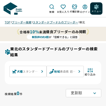
メニュー
犬種診断
検索
お気に入り
ログイン
TOP
ブリーダー検索
スタンダードプードルのブリーダー
東北
10%
優良ブリーダーのみ掲載
合格率
未満
獣医師の約8割
が「信頼できる」と回答
東北のスタンダードプードルのブリーダーの検索
結果
犬種
スタンダードプードル
地域
青森県 岩手県 宮城県 秋田県 山形
絞り込み
0
検索結果
件