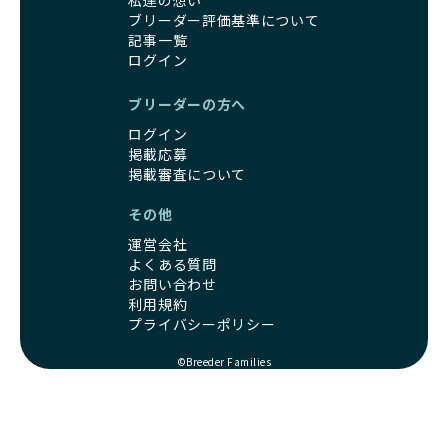
私達の想い
信頼できる相手に譲渡するなど、ワンちゃんが幸せに暮らせ
コミュニケーション能力を身につけられるよう育てていま
ブリーダー評価基準について
るように配慮します。
す。
記事一覧
一方、営利優先ブリーダーは引退犬を「コスト」として考
家庭に迎えたその日から、すでに社会性の基盤ができている
ログイン
え、早く手放すことを考えます。場合によっては、悪徳保護
ため、新しい環境にもスムーズに適応できます。
団体に引き渡されることもあり、ワンちゃんの生活が不安定
これにより、飼い主さんにとっても安心してスタートできる
ブリーダーの方へ
になる可能性が高まります。
でしょう。
引退犬に対する扱いがどうなっているかも、優良ブリーダー
ログイン
BreederFamiliesのブリーダーは、犬種に関する豊富な知識
を見分けるポイントとなります。
掲載応募
と経験を持っています。そのため、子犬を迎えた後の健康管
「引退犬も大切に」の詳細はこちら
掲載審査について
理やしつけ、生活スタイルに合わせた育て方について、丁寧
なアドバイスを受けられます。「この犬種ならではの特徴
その他
社会化とは、ワンちゃんが人間や他の犬、日常の環境にスム
は？」「食事はどうしたらいい？」など、疑問や悩みがあれ
ーズに適応できるようにするプロセスです。ワンちゃんの社
ば、専門的な視点から解決のヒントをもらえるのも安心でき
運営会社
会化は、生後3週間から12週間頃の「社会化期」と呼ばれる
るポイントです。
よくある質問
時期が特に重要です。この期間は、ブリーダーが飼育してい
BreederFamiliesでは、すべてのブリーダーが厳しい基準を
お問い合わせ
る時期と重なるため、ワンちゃんが人や他の犬、家庭環境に
利用規約
クリアした方々だけです。運営チームがブリーダーに直接ヒ
対して適応力を高めるための基礎を築く貴重な機会となりま
プライバシーポリシー
アリングを行い、現地確認を経て透明性の高い情報を公開し
す。
ています。
優良ブリーダーは、母犬との愛情ある触れ合いや、兄弟犬や
©Breeder Families
これにより、ユーザーは見た目だけでなく、育成環境や健康
他の犬との遊び、人や日常的な家庭環境への慣れを促すこと
管理体制、社会性の取り組みといった客観的なデータを基に
で社会化を進めています。これにより、新しい家族に迎えら
安心して子犬を選ぶことができます。
れた後もストレスなく過ごせるようサポートします。
子犬のお迎えまでのやりとりに不安を感じる方も多いかもし
営利優先ブリーダーは、母犬から早期に分離し、ケージ内で