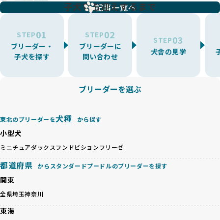
増やす傾向があり、犬種ごとに異なる健康問題や適切な育成
子犬をお迎えするまで
リーディングをなくすため、すべてのワンちゃんを家族のよ
記事一覧へ
環境を十分に考慮しない場合があります。こうしたブリーダ
うに大切に飼育・繁殖を行っている「優良ブリーダー」のみ
ーでは、ワンちゃんが適切なケアを受けられず、健康を損ね
を厳選しています。
01
02
たりストレスを抱えたりするリスクが高まります。
STEP
STEP
03
STEP
「少数の犬種に集中」の詳細はこちら
ブリーダー・
ブリーダーに
BreederFamiliesでは、アニマルウェルフェアを最優先に考
犬舎の見学
子犬を探す
問い合わせ
えた6つの絶対基準と12の総合基準を設定しています。これに
近年、ミックス犬はユニークな見た目や性格で人気がありま
より、ワンちゃんが心身ともに健やかに過ごせる環境で育つ
すが、無計画な交配には健康リスクが伴います。異なる犬種
ことを徹底しています。
の特徴を持つことで予測しにくい健康問題が発生する可能性
ブリーダーを選ぶ
BreederFamiliesでは、以下の6項目を必須条件とし、これら
が高く、診断や治療も複雑化する場合があります。また、ミ
を満たすブリーダーのみを選定しています：
ックス犬は成長後の性格や体格が予測しづらく、飼い主が期
これらの基準により、ワンちゃんの健全な成長と動物福祉に
待する理想と現実が大きく異なることも少なくありません。
犬種
基づいた責任あるブリーディングを確保しています。
東北のブリーダーを
から探す
優良ブリーダーは、犬種ごとの遺伝的特徴を守り、安定した
さらに、健康管理、社会性の育成、遺伝子検査、食事や運動
小型犬
健康と性格を次世代に引き継ぐために、ミックス犬の繁殖を
の質など、ワンちゃんの心身に配慮した飼育環境が整ってい
避けます。無計画な交配がもたらすリスクを理解し、飼い主
ミニチュアダックスフンド
ビションフリーゼ
るかを評価する12項目の総合基準を設けています。これによ
への十分な説明とアフターフォローを確保できる範囲での繁
り、より高い基準をクリアしたブリーダーだけを厳選してい
都道府県
からスタンダードプードルのブリーダーを探す
殖を徹底しているのです。
ます。
一方、営利優先ブリーダーは流行や需要に応じて安易にミッ
関東
その結果、合格率10%未満という厳しい基準をクリアした優
クス犬を繁殖し、健康管理や飼い主への配慮が不十分なこと
良ブリーダーのみが登録されています。
全県
埼玉
神奈川
が多く見受けられます。場合によっては、チワワ×ハスキー
BreederFamiliesでは、法令に準拠するだけでなく、ワンち
等体格の異なるリスクの高い交配を行うこともあります。
東海
ゃんを家族のように愛するという理念を共有するブリーダー
「ミックス犬を繁殖しない」の詳細はこちら