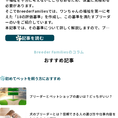
や福祉を十分に考えないところもあるため、慎重に見極める
の問題につながりやすく、ワンちゃんにとっても望ましいと
必要があります。
は言えません。
そこでBreederFamiliesでは、ワンちゃんの福祉を第一に考
こうした背景から、BreederFamiliesはペットショップを介
えた「18の評価基準」を作成し、この基準を満たすブリーダ
さない直接販売を採用するとともに、ペットオークションや
ーのいをご紹介しています。
ペットショップを利用するブリーダーの掲載も行ってしませ
本記事では、その基準について詳しく解説しますので、ブリ
ん。
ーダー選びの参考にしていただければ幸いです。
ペットショップを避けた方がいい理由の詳細はこちら
記事を読む
トイプードルやコーギーなどの犬種では、見た目のためだけ
多くのブリーダーサイトでは、掲載するブリーダーの審査が
に断尾（しっぽを切る）や断耳（耳を切る）が行われている
法令レベルの最低基準にとどまっていることが問題です。こ
Breeder Familiesのコラム
ことがあります。
の法令レベルの基準はブリーディング環境の最低限を定める
おすすめ記事
これは痛みを伴う処置で、ワンちゃんの身体的な負担が大き
ものに過ぎず、ワンちゃんの心身の福祉やブリーダーの責任
く、慢性的な痛みや不安感を引き起こす可能性もあります。
ある姿勢を十分に保障するものではありません。そのため、
また、しっぽや耳はワンちゃんの重要なコミュニケーション
厳格なチェックを経ていないブリーダーが掲載されることも
手段でもあるため、切断されることで他の犬や人間との意思
初めてペットを飼う方におすすめ
少なくなく、消費者にとって選択の判断が難しい現状があり
疎通が難しくなることもあります。
ます。
ヨーロッパ諸国ではこうした処置が禁止されている一方で、
さらに、書類審査のみで掲載が許可されるサイトが多く、実
日本ではいまだ行われる場合があります。
際の飼育環境やブリーダーの姿勢が見えにくい点も課題で
ブリーダーとペットショップの違いは？どっちがいい？
優良ブリーダーは動物福祉を優先し、ワンちゃんの自然な姿
す。こうしたサイトでは、ブリーダーが記載する情報が主で
を大切にするため断尾・断耳を行いません。
あり、実際の現場や日々のケアの状況がわからないため、営
一方、営利優先ブリーダーでは「見た目が良く売れやすい」
利優先の「悪徳ブリーダー」が含まれるリスクが高まりま
犬のブリーダーとは？信頼できる人の選び方や仕事内容を
ことを理由に断尾や断耳を行うことがあり、中には麻酔なし
す。