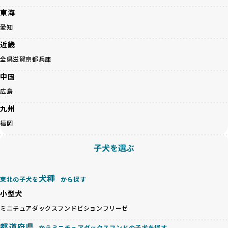
られるなど、心身に大きな負担がかかります。このような環
境は、ストレスや感染リスクを増大させるだけでなく、ワン
東海
BreederFamiliesでは、すべてのブリーダーを書類審査、直
ちゃんの社会性や基本的なしつけにも悪影響を与える可能性
接のヒアリング、現地確認を通じて厳しく評価しています。
愛知
があります。
このプロセスにより、育成環境や健康管理だけでなく、ブリ
優良ブリーダーは、ワンちゃんの健康と幸せを第一に考え、
近畿
ーダー自身の理念や姿勢までも丁寧に確認しています。
ペットショップやオークションを介さずに直接飼い主に渡す
さらに、こうした評価結果は透明性を持って公開されている
全県
滋賀
京都
兵庫
ことを大切にしています。また、彼らはお迎え先を自身で確
ため、どのブリーダーを選んでも安心して子犬をお迎えいた
認し、ワンちゃんが安心して暮らせる環境を整えるために直
中国
だけます。
接の引き渡しを基本とします。
徹底した透明性こそが、BreederFamiliesの大きな特徴で
広島
一方で、営利優先ブリーダーは、広範囲に販売するためにペ
す。
ットショップやオークションを活用し、子犬の心身への影響
九州
を軽視しがちです。
BreederFamiliesは、ペット業界が抱える命の大量生産・大
福岡
「ペットショップ等を使わない」の詳細はこちら
量販売、負担の大きい流通構造、劣悪な飼育環境といった課
題に真摯に向き合っています。優良ブリーダーとの直接取引
子犬を選ぶ
近年、「小さくて可愛い」「珍しい毛色」という見た目の特
を促進することで、無駄な命の消費を減らし、命を大切にす
徴が人気を集め、高値で取引されることが多くなっていま
る社会の実現を目指しています。
す。しかし、こうした特徴には健康リスクが伴う場合が少な
さらに、売上の一部を保護団体や保護団体を支援する公益法
犬種
東北の子犬を
から探す
くありません。極小サイズは骨や心臓に負担がかかりやす
人へ寄付しています。多くのペット販売業者が、動物福祉へ
く、レアカラーには遺伝疾患のリスクが高まることがありま
小型犬
の取り組みが不十分であることを理由に寄付を断られる中、
す。
BreederFamiliesはその姿勢が評価され、寄付が実現してい
ミニチュアダックスフンド
ビションフリーゼ
営利優先ブリーダーは、このような流行や需要に応じて無理
ます。この活動により、保護が必要なワンちゃんの救済や保
な繁殖を行いがちです。小柄な母犬を繁殖に多用して体に負
都道府県
護活動の支援にも貢献しています。
からミニチュアダックスフンドの子犬を探す