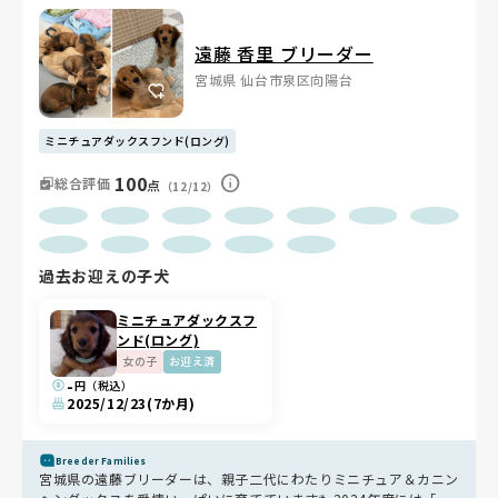
遠藤 香里 ブリーダー
宮城県 仙台市泉区向陽台
ミニチュアダックスフンド(ロング)
100
総合評価
点
（12/12）
過去お迎えの子犬
ミニチュアダックスフ
ンド(ロング)
女の子
お迎え済
-
円（税込）
2025/12/23
(7か月)
Breeder Families
宮城県の遠藤ブリーダーは、親子二代にわたりミニチュア＆カニン