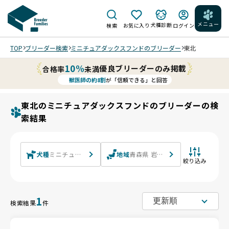
メニュー
犬種診断
検索
お気に入り
ログイン
TOP
ブリーダー検索
ミニチュアダックスフンドのブリーダー
東北
10%
優良ブリーダーのみ掲載
合格率
未満
獣医師の約8割
が「信頼できる」と回答
東北のミニチュアダックスフンドのブリーダーの検
索結果
犬種
ミニチュアダックスフンド ミニチュアダックスフンド(ロング)
地域
青森県 岩手県 宮城県 秋田県 山形
絞り込み
1
検索結果
件