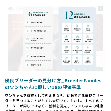
親犬が乱繁殖によって体力を削られ、苦しい環境で過ごして
いるというケースもあります。こうした問題は、消費者にと
っても大きな負担であり、ワンちゃん自身にとっても非常に
望ましくない環境です。
だからこそ、私たちは正しい情報と安心して選べる場所を提
供すべきだと考えています。BreederFamiliesでは、ワンち
ゃんを家族のように愛する「優良ブリーダー」のみを独自の
厳しい基準で厳選し、その評価基準や評価結果をオープンに
しています。これにより、消費者の皆様が安心して子犬やブ
リーダーを選べる環境を整えています。
そして、消費者の皆様が正しい情報をもとに優良ブリーダー
を求めることで、ワンちゃんを家族のように愛する優良ブリ
ーダーが増え、営利優先の「悪徳ブリーダー」が自然と淘汰
される社会を目指しています。目の前の子犬だけでなく、親
犬や引退犬も大切にされる環境を作り上げ、すべてのワンち
優良ブリーダーの見分け方_BreederFamiles
ゃんに優しい世界を築いていきたいと考えています。
のワンちゃんに優しい18の評価基準
ペットショップでの生体販売では、ワンちゃんが健やかに成
ワンちゃんを家族として迎えるなら、信頼できる優良ブリー
長するための環境が十分に整っていない場合が多く、販売ま
ダーを見つけることがとても大切です。しかし、すべてのブ
での間に過密な環境や長距離移動のストレスを受けることが
リーダーが同じではなく、営利を優先してワンちゃんの健康
少なくありません。このような環境は、健康リスクや社会性