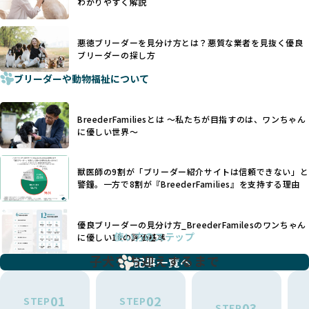
わかりやすく解説
で処置するケースも見受けられます。
BreederFamiliesでは、ワンちゃんを大切にする「優良ブリ
「耳やしっぽを切らない」詳細はこちら
ーダー」のみを紹介するために、法令を超えた独自の基準を
設け、ブリーダーの理念や飼育環境の厳格なチェックを行っ
悪徳ブリーダーを見分け方とは？悪質な業者を見抜く優良
犬種ごとに異なる健康リスクや育て方のポイントを理解し、
ブリーダーの探し方
ています。
適切に対応するためには、深い知識と豊富な経験が欠かせま
ブリーダーや動物福祉について
せん。現在、犬種は200種類以上あり、それぞれに特有の健康
一部の営利優先のブリーディングでは、母犬の出産負担を考
リスクや性格特性が存在します。
えずに大量繁殖が行われ、親犬が心身ともに疲弊するケース
たとえば、パグは呼吸器系のトラブルを抱えやすく、ラブラ
が見られます。さらに、コストカットのために食事を減らし
BreederFamiliesとは 〜私たちが目指すのは、ワンちゃん
ドール・レトリバーには股関節形成不全への注意が必要で
たり、栄養のない食事を与える、適切な健康管理が行われな
に優しい世界〜
す。このような犬種ごとの違いを熟知し、適切なケアを提供
いなど、ワンちゃんの健康と福祉が犠牲にされることも少な
できるかどうかは、ブリーダーの専門性に大きく関わりま
くありません。
す。
獣医師の9割が「ブリーダー紹介サイトは信頼できない」と
また、健康リスクが予測しづらいミックス犬の繁殖や、愛情
優良ブリーダーは、少数の犬種（一般的に3種以内）に絞って
警鐘。一方で8割が『BreederFamilies』を支持する理由
が行き届かない多頭飼育等も問題です。これらのブリーディ
繁殖を行い、各犬種の特徴を熟知しています。これにより、
ング手法は、ワンちゃんの福祉を無視し、利益のみを追求す
犬種ごとの健康管理や繁殖において質の高いケアを提供する
るブリーダーによるものが多く、消費者にとっても深刻な課
優良ブリーダーの見分け方_BreederFamilesのワンちゃん
ことが可能です。
題となっています。
使い方のステップ
に優しい18の評価基準
一方、営利優先ブリーダーは流行や需要に応じて扱う犬種を
BreederFamiliesでは、こうしたワンちゃんに優しくないブ
増やす傾向があり、犬種ごとに異なる健康問題や適切な育成
子犬をお迎えするまで
リーディングをなくすため、すべてのワンちゃんを家族のよ
記事一覧へ
環境を十分に考慮しない場合があります。こうしたブリーダ
うに大切に飼育・繁殖を行っている「優良ブリーダー」のみ
ーでは、ワンちゃんが適切なケアを受けられず、健康を損ね
を厳選しています。
01
02
たりストレスを抱えたりするリスクが高まります。
STEP
STEP
03
STEP