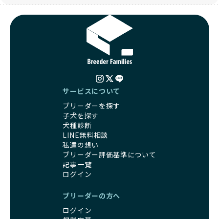
団体に引き渡されることもあり、ワンちゃんの生活が不安定
これにより、飼い主さんにとっても安心してスタートできる
になる可能性が高まります。
でしょう。
引退犬に対する扱いがどうなっているかも、優良ブリーダー
BreederFamiliesのブリーダーは、犬種に関する豊富な知識
を見分けるポイントとなります。
と経験を持っています。そのため、子犬を迎えた後の健康管
「引退犬も大切に」の詳細はこちら
理やしつけ、生活スタイルに合わせた育て方について、丁寧
なアドバイスを受けられます。「この犬種ならではの特徴
社会化とは、ワンちゃんが人間や他の犬、日常の環境にスム
は？」「食事はどうしたらいい？」など、疑問や悩みがあれ
ーズに適応できるようにするプロセスです。ワンちゃんの社
ば、専門的な視点から解決のヒントをもらえるのも安心でき
会化は、生後3週間から12週間頃の「社会化期」と呼ばれる
るポイントです。
サービスについて
時期が特に重要です。この期間は、ブリーダーが飼育してい
BreederFamiliesでは、すべてのブリーダーが厳しい基準を
ブリーダーを探す
る時期と重なるため、ワンちゃんが人や他の犬、家庭環境に
クリアした方々だけです。運営チームがブリーダーに直接ヒ
子犬を探す
対して適応力を高めるための基礎を築く貴重な機会となりま
アリングを行い、現地確認を経て透明性の高い情報を公開し
犬種診断
す。
ています。
LINE無料相談
優良ブリーダーは、母犬との愛情ある触れ合いや、兄弟犬や
これにより、ユーザーは見た目だけでなく、育成環境や健康
私達の想い
他の犬との遊び、人や日常的な家庭環境への慣れを促すこと
管理体制、社会性の取り組みといった客観的なデータを基に
ブリーダー評価基準について
で社会化を進めています。これにより、新しい家族に迎えら
安心して子犬を選ぶことができます。
記事一覧
れた後もストレスなく過ごせるようサポートします。
子犬のお迎えまでのやりとりに不安を感じる方も多いかもし
ログイン
営利優先ブリーダーは、母犬から早期に分離し、ケージ内で
れませんが、BreederFamiliesならその心配は無用です。
の生活が中心となるため、ワンちゃんが他の犬や人と触れ合
運営チームがブリーダーとのやりとりを全面的にサポートし
ブリーダーの方へ
う機会が少なく、社会性が十分に育たないことがあります。
ます。不明点やトラブルが発生した場合も迅速に対応するた
こうしたワンちゃんは、家庭環境に適応しづらくなるリスク
ログイン
め、安心してお迎え準備を進められます。