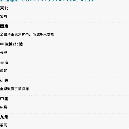
担をかけたり、子犬を小さく見せるために食事を減らすな
BreederFamiliesのこうした取り組みは、目の前の子犬だけ
東北
ど、健康を犠牲にした管理がされることもあります。このよ
でなく、すべてのワンちゃんに優しい未来を創るための大き
うな方法では、ワンちゃんの免疫力や体力が低下し、飼い主
宮城
な一歩です。ユーザーの皆さんがBreederFamiliesを通じて
にとっても将来的な医療費やケアの負担が増える恐れがあり
子犬をお迎えすることで、こうした社会貢献活動を間接的に
関東
ます。
支えることができます。
優良ブリーダーは、こうした流行に流されず、ワンちゃんの
全県
埼玉
東京
神奈川
茨城
栃木
群馬
健康を最優先に考えています。特に小さいワンちゃんやレア
BreederFamiliesに登録されているブリーダーは、子犬が心
甲信越/北陸
カラーの子犬を販売する場合は、健康リスクを十分に理解
身ともに健康に育つための環境づくりに全力を注いでいま
し、飼い主にそのリスクについて丁寧に説明しています。食
長野
す。
事管理もしっかり行い、成長に必要な栄養を確保するなど、
遺伝的なリスクを最小限に抑えた繁殖計画、栄養バランスが
東海
ワンちゃんの健康を第一にした繁殖を心がけています。
考えられた食事、子犬がのびのびと動ける適度な運動環境、
「見た目以上に健康重視」の詳細はこちら
愛知
さらに獣医師と連携した健康管理まで徹底しています。
その結果、BreederFamiliesを通じてお迎えする子犬は、元
近畿
引退犬とは、繁殖期を終えたワンちゃんたちのことを指しま
気で健康なスタートを切れることが大きな魅力です。
す。
全県
滋賀
京都
兵庫
子犬の社会性は、家庭でのしつけをスムーズにする重要なポ
優良ブリーダーは、引退犬も家族の一員として、彼らの幸せ
イントです。BreederFamiliesのブリーダーは、母犬や兄弟
中国
を願っています。よって、引退後も自宅で飼育を続けるか、
犬、人との触れ合いの時間をしっかり確保し、子犬が自然に
信頼できる相手に譲渡するなど、ワンちゃんが幸せに暮らせ
広島
コミュニケーション能力を身につけられるよう育てていま
るように配慮します。
す。
九州
一方、営利優先ブリーダーは引退犬を「コスト」として考
家庭に迎えたその日から、すでに社会性の基盤ができている
え、早く手放すことを考えます。場合によっては、悪徳保護
福岡
ため、新しい環境にもスムーズに適応できます。