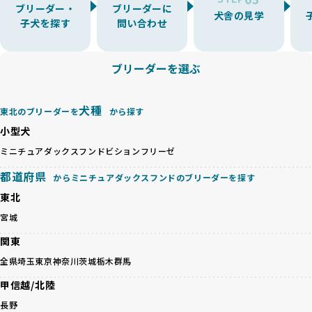
「少数の犬種に集中」の詳細はこちら
ブリーダー・
ブリーダーに
BreederFamiliesでは、アニマルウェルフェアを最優先に考
犬舎の見学
子犬を探す
問い合わせ
えた6つの絶対基準と12の総合基準を設定しています。これに
近年、ミックス犬はユニークな見た目や性格で人気がありま
より、ワンちゃんが心身ともに健やかに過ごせる環境で育つ
すが、無計画な交配には健康リスクが伴います。異なる犬種
ことを徹底しています。
の特徴を持つことで予測しにくい健康問題が発生する可能性
ブリーダーを選ぶ
BreederFamiliesでは、以下の6項目を必須条件とし、これら
が高く、診断や治療も複雑化する場合があります。また、ミ
を満たすブリーダーのみを選定しています：
ックス犬は成長後の性格や体格が予測しづらく、飼い主が期
これらの基準により、ワンちゃんの健全な成長と動物福祉に
待する理想と現実が大きく異なることも少なくありません。
犬種
基づいた責任あるブリーディングを確保しています。
東北のブリーダーを
から探す
優良ブリーダーは、犬種ごとの遺伝的特徴を守り、安定した
さらに、健康管理、社会性の育成、遺伝子検査、食事や運動
小型犬
健康と性格を次世代に引き継ぐために、ミックス犬の繁殖を
の質など、ワンちゃんの心身に配慮した飼育環境が整ってい
避けます。無計画な交配がもたらすリスクを理解し、飼い主
ミニチュアダックスフンド
ビションフリーゼ
るかを評価する12項目の総合基準を設けています。これによ
への十分な説明とアフターフォローを確保できる範囲での繁
り、より高い基準をクリアしたブリーダーだけを厳選してい
都道府県
からミニチュアダックスフンドのブリーダーを探す
殖を徹底しているのです。
ます。
一方、営利優先ブリーダーは流行や需要に応じて安易にミッ
東北
その結果、合格率10%未満という厳しい基準をクリアした優
クス犬を繁殖し、健康管理や飼い主への配慮が不十分なこと
良ブリーダーのみが登録されています。
宮城
が多く見受けられます。場合によっては、チワワ×ハスキー
BreederFamiliesでは、法令に準拠するだけでなく、ワンち
等体格の異なるリスクの高い交配を行うこともあります。
関東
ゃんを家族のように愛するという理念を共有するブリーダー
「ミックス犬を繁殖しない」の詳細はこちら
のみを厳選しています。これにより、ユーザーの皆さんに安
全県
埼玉
東京
神奈川
茨城
栃木
群馬
心して選べる選択肢を提供しています。
ペットショップやペットオークションは、流通過程でワンち
甲信越/北陸
「BreederFamilesのワンちゃんに優しい18の評価基準」は
ゃんが長時間の輸送を強いられたり、狭いケージに閉じ込め
こちら
長野