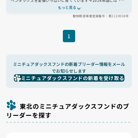
ヘンダックスを愛情いっぱいに育てています🐾2024年度には「優
良犬繁殖実績（アウトスタンディングブリーダー）」として表彰！
もっと見る
少数飼育で、一頭一頭の健康と幸せを最優先🐶手作りごはんと丁寧
動物取扱事業登録番号：第1120026号
なケアで輝く毛並みと穏やかな性格を育んでいます✨
1
ミニチュアダックスフンドの新着ブリーダー情報をメール
でお知らせします
ミニチュアダックスフンドの新着を受け取る
東北のミニチュアダックスフンドのブ
リーダーを探す