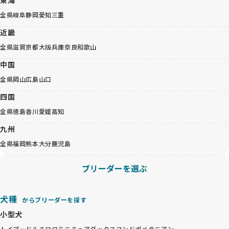
全県
岐阜
静岡
愛知
三重
近畿
全県
滋賀
京都
大阪
兵庫
奈良
和歌山
中国
全県
岡山
広島
山口
四国
全県
徳島
香川
愛媛
高知
九州
全県
福岡
熊本
大分
鹿児島
ブリーダーを選ぶ
犬種
からブリーダーを探す
小型犬
トイプードル
チワワ
ミニチュアダックスフンド
ポメラニアン