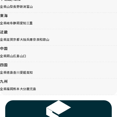
全県
山梨
長野
新潟
富山
東海
全県
岐阜
静岡
愛知
三重
近畿
全県
滋賀
京都
大阪
兵庫
奈良
和歌山
中国
全県
岡山
広島
山口
四国
全県
徳島
香川
愛媛
高知
九州
全県
福岡
熊本
大分
鹿児島