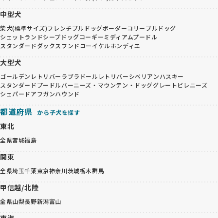
中型犬
柴犬(標準サイズ)
フレンチブルドッグ
ボーダーコリー
ブルドッグ
シェットランドシープドッグ
コーギー
ミディアムプードル
スタンダードダックスフンド
コーイケルホンディエ
大型犬
ゴールデンレトリバー
ラブラドールレトリバー
シベリアンハスキー
スタンダードプードル
バーニーズ・マウンテン・ドッグ
グレートピレニーズ
シェパード
アフガンハウンド
都道府県
から子犬を探す
東北
全県
宮城
福島
関東
全県
埼玉
千葉
東京
神奈川
茨城
栃木
群馬
甲信越/北陸
全県
山梨
長野
新潟
富山
東海