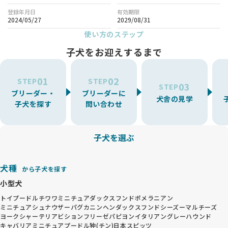
登録年月日
有効期限
2024/05/27
2029/08/31
使い方のステップ
子犬をお迎えするまで
01
02
STEP
STEP
03
STEP
ブリーダー・
ブリーダーに
犬舎の見学
子犬を探す
問い合わせ
子犬を選ぶ
犬種
から子犬を探す
小型犬
トイプードル
チワワ
ミニチュアダックスフンド
ポメラニアン
ミニチュアシュナウザー
パグ
カニンヘンダックスフンド
シーズー
マルチーズ
ヨークシャーテリア
ビションフリーゼ
パピヨン
イタリアングレーハウンド
キャバリア
ミニチュアプードル
狆(チン)
日本スピッツ