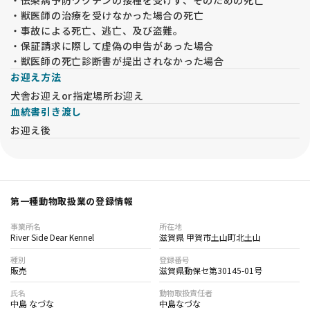
・獣医師の治療を受けなかった場合の死亡
・事故による死亡、逃亡、及び盗難。
・保証請求に際して虚偽の申告があった場合
・獣医師の死亡診断書が提出されなかった場合
お迎え方法
犬舎お迎えor指定場所お迎え
血統書引き渡し
お迎え後
第一種動物取扱業の登録情報
事業所名
所在地
River Side Dear Kennel
滋賀県 甲賀市土山町北土山
種別
登録番号
販売
滋賀県動保セ第30145-01号
氏名
動物取扱責任者
中島 なづな
中島なづな