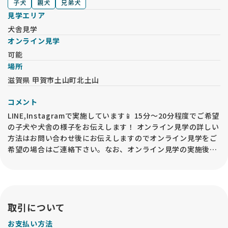
子犬
親犬
兄弟犬
見学エリア
犬舎見学
オンライン見学
可能
場所
滋賀県 甲賀市土山町北土山
コメント
LINE,Instagramで実施しています📱 15分〜20分程度でご希望
の子犬や犬舎の様子をお伝えします！ オンライン見学の詳しい
方法はお問い合わせ後にお伝えしますのでオンライン見学をご
希望の場合はご連絡下さい。なお、オンライン見学の実施後で
も、必ずお迎え前には事業所内での「現物確認・対面説明」が
必要となるので、予めご承知おきください🙇‍♀️ 対面見学と同様
で、見学予約を入力された際は必ずお電話をください🙏
取引について
お支払い方法