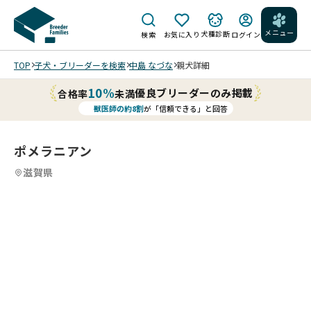
メニュー
犬種診断
検索
お気に入り
ログイン
TOP
子犬・ブリーダーを検索
中島 なづな
親犬詳細
10%
優良ブリーダーのみ掲載
合格率
未満
獣医師の約8割
が「信頼できる」と回答
ポメラニアン
滋賀県
2