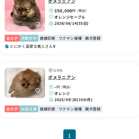
ポメラニアン
350,000
円（税込）
オレンジセーブル
2026/06/14
(55日)
女の子
手続き中
健康診断
ワクチン接種
親犬登録
とにかく温厚な美人さん❣️
滋賀県
ポメラニアン
-
円（税込）
オレンジ
2025/09/20
(10か月)
女の子
お迎え済
健康診断
ワクチン接種
親犬登録
1