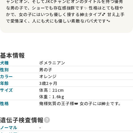
ャンピオン、そしてJKCチャンピオンのタイトルを持つ優秀
な男の子で、ショーでも存在感抜群です✨ 性格はとても穏や
かで、女の子にはいつも優しく接する紳士タイプ💕 甘え上手
で愛情深く、人にも犬にも優しい素敵なパパ犬です🐾
基本情報
犬種
ポメラニアン
性別
男の子
カラー
オレンジ
年齢
3歳2ヶ月
サイズ
体高：
21cm
体重：
1.6kg
性格
俺様気質の王子様👑 女の子には紳士です。
遺伝子検査情報
ノーマル
-