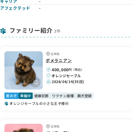
キャリア
-
アフェクテッド
-
ファミリー紹介
3件
滋賀県
ポメラニアン
400,000
円（税込）
オレンジセーブル
2026/06/14
(55日)
男の子
準備中
健康診断
ワクチン接種
親犬登録
オレンジセーブルの小さな王子様🧸
滋賀県