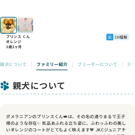
プリンス くん
父
CH経験
オレンジ
3歳2ヶ月
親犬について
ファミリー紹介
ブリーダーについて
見
親犬について
ポメラニアンのプリンスくん👑は、その名の通りまるで王子
様のような存在✨ 気品あふれる立ち姿に、ふわっふわの美し
いオレンジのコートがとてもよく映えます🧡 JKCジュニアチ