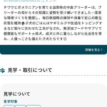
BreederFamiliesのコメント
チワワとポメラニアンを育てる滋賀県の中島ブリーダーは、ブ
リーダーの母からその知識と姿勢を受け継いできました✨清潔
な環境づくりを徹底し、毎日朝昼晩の掃除や消毒で安心の衛生
状態を維持🏠子犬のごはんはヤギミルクや缶詰をトッピングす
るなど個々に合わせた工夫がなされ、無添加フードやサプリで
健康面もサポート🍚母犬、成犬と共に暮らしながら社会性を育
み、人懐っこさも備えた子犬たちです😊
詳細を見る
見学・取引について
見学について
見学対象