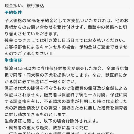
現金払い、銀行振込
予約条件
子犬価格の50％を予約金としてお支払いいただければ、他のお
客様からのお問い合わせを受け付けせず、商談中の状態へと切
り替えさせていただきます。
残金につきましては引き渡し日当日までにお支払いください。
お客様都合によるキャンセルの場合、予約金はご返金できませ
んのでご了承ください🙇‍♀️
生体保証
譲渡日15日以内に当該保証対象犬が病死した場合、全額当店負
担で同等・同犬種の子犬を提供いたします。なお、獣医師にか
かる前に必ず当店にご一報ください。
保証は代犬の提供を行なうもので治療費の保証及び金銭による
保証はされません。販売者は保証終了後も一カ月間、保証に関
する調査権を有し、不正請求の事実が判明した時は代支給した
犬の評価金額及びその調査・回収のために要した経費を飼育者
に対し請求できるものとします。
生命保証に関して、以下の場合は除外されます。
・飼育者の重大な過失、故意に基づく死亡
・伝染病予防ワクチンの接種を受けず、そのための死亡