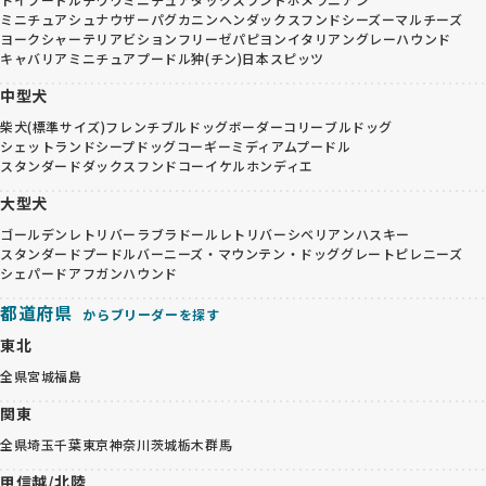
ミニチュアシュナウザー
パグ
カニンヘンダックスフンド
シーズー
マルチーズ
ヨークシャーテリア
ビションフリーゼ
パピヨン
イタリアングレーハウンド
キャバリア
ミニチュアプードル
狆(チン)
日本スピッツ
中型犬
柴犬(標準サイズ)
フレンチブルドッグ
ボーダーコリー
ブルドッグ
シェットランドシープドッグ
コーギー
ミディアムプードル
スタンダードダックスフンド
コーイケルホンディエ
大型犬
ゴールデンレトリバー
ラブラドールレトリバー
シベリアンハスキー
スタンダードプードル
バーニーズ・マウンテン・ドッグ
グレートピレニーズ
シェパード
アフガンハウンド
都道府県
からブリーダーを探す
東北
全県
宮城
福島
関東
全県
埼玉
千葉
東京
神奈川
茨城
栃木
群馬
甲信越/北陸