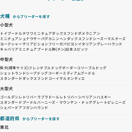
犬種
からブリーダーを探す
小型犬
トイプードル
チワワ
ミニチュアダックスフンド
ポメラニアン
ミニチュアシュナウザー
パグ
カニンヘンダックスフンド
シーズー
マルチーズ
ヨークシャーテリア
ビションフリーゼ
パピヨン
イタリアングレーハウンド
キャバリア
ミニチュアプードル
狆(チン)
日本スピッツ
中型犬
柴犬(標準サイズ)
フレンチブルドッグ
ボーダーコリー
ブルドッグ
シェットランドシープドッグ
コーギー
ミディアムプードル
スタンダードダックスフンド
コーイケルホンディエ
大型犬
ゴールデンレトリバー
ラブラドールレトリバー
シベリアンハスキー
スタンダードプードル
バーニーズ・マウンテン・ドッグ
グレートピレニーズ
シェパード
アフガンハウンド
都道府県
からブリーダーを探す
東北