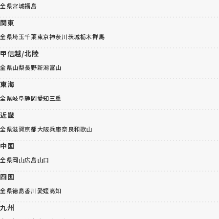
全県
宮城
福島
関東
全県
埼玉
千葉
東京
神奈川
茨城
栃木
群馬
甲信越/北陸
全県
山梨
長野
新潟
富山
東海
全県
岐阜
静岡
愛知
三重
近畿
全県
滋賀
京都
大阪
兵庫
奈良
和歌山
中国
全県
岡山
広島
山口
四国
全県
徳島
香川
愛媛
高知
九州