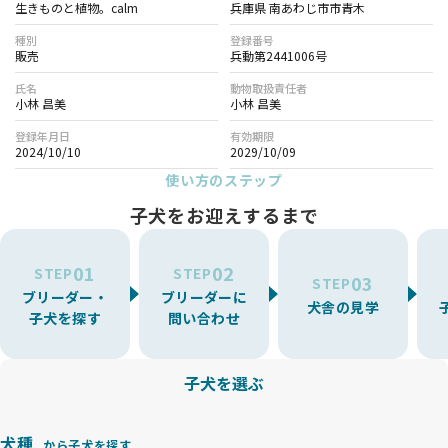
生きものと植物。calm
兵庫県 南あわじ市市青木
種別
登録番号
販売
兵動第2441006号
氏名
動物取扱責任者
小林 昌美
小林 昌美
登録年月日
有効期限
2024/10/10
2029/10/09
使い方のステップ
子犬をお迎えするまで
01
02
STEP
STEP
03
STEP
ブリーダー・
ブリーダーに
犬舎の見学
子犬を探す
問い合わせ
子犬を選ぶ
犬種
から子犬を探す