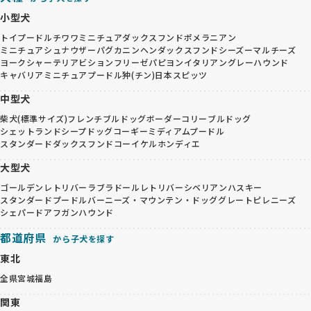
小型犬
トイプードル
チワワ
ミニチュアダックスフンド
ポメラニアン
ミニチュアシュナウザー
パグ
カニンヘンダックスフンド
シーズー
マルチーズ
ヨークシャーテリア
ビションフリーゼ
パピヨン
イタリアングレーハウンド
キャバリア
ミニチュアプードル
狆(チン)
日本スピッツ
中型犬
柴犬(標準サイズ)
フレンチブルドッグ
ボーダーコリー
ブルドッグ
シェットランドシープドッグ
コーギー
ミディアムプードル
スタンダードダックスフンド
コーイケルホンディエ
大型犬
ゴールデンレトリバー
ラブラドールレトリバー
シベリアンハスキー
スタンダードプードル
バーニーズ・マウンテン・ドッグ
グレートピレニーズ
シェパード
アフガンハウンド
都道府県
から子犬を探す
東北
全県
宮城
福島
関東