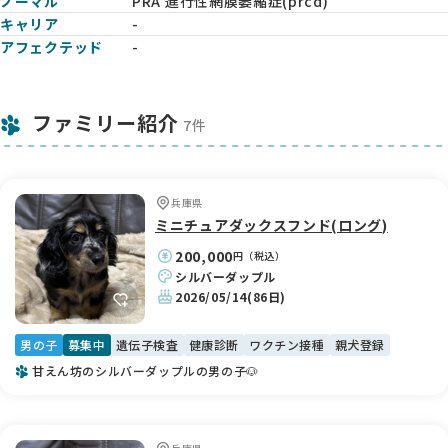
ノーマル
PRA 進行性網膜萎縮症(prcd)
キャリア
-
アフェクテッド
-
ファミリー紹介
7件
兵庫県
ミニチュアダックスフンド(ロング)
200,000
円（税込）
シルバーダップル
2026/05/14
(86日)
男の子
募集中
遺伝子検査
健康診断
ワクチン接種
親犬登録
甘えん坊のシルバーダップルの男の子🐶