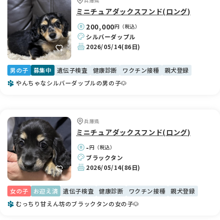
兵庫県
ミニチュアダックスフンド(ロング)
200,000
円（税込）
シルバーダップル
2026/05/14
(86日)
男の子
募集中
遺伝子検査
健康診断
ワクチン接種
親犬登録
やんちゃなシルバーダップルの男の子🐶
兵庫県
ミニチュアダックスフンド(ロング)
-
円（税込）
ブラックタン
2026/05/14
(86日)
女の子
お迎え済
遺伝子検査
健康診断
ワクチン接種
親犬登録
むっちり甘えん坊のブラックタンの女の子🐶