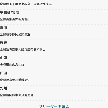
全県
埼玉
千葉
東京
神奈川
茨城
栃木
群馬
甲信越/北陸
全県
山梨
長野
新潟
富山
東海
全県
岐阜
静岡
愛知
三重
近畿
全県
滋賀
京都
大阪
兵庫
奈良
和歌山
中国
全県
岡山
広島
山口
四国
全県
徳島
香川
愛媛
高知
九州
全県
福岡
熊本
大分
鹿児島
ブリーダーを選ぶ