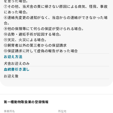
を怠った場合。
⑦その他、当犬舎の責に帰さない原因による病気、怪我、事故
にあった場合。
⑧連絡先変更の通知がなく、当店からの連絡ができなかった場
合。
⑨他の保険等にて何らの保証が受けられる場合。
⑩去勢・避妊手術が起因する場合。
⑪天災、火災による場合。
⑫飼育者以外の第三者からの保証請求
⑬保証請求に対して虚偽の報告があった場合
お迎え方法
犬舎お迎えのみ
血統書引き渡し
お迎え後
第一種動物取扱業の登録情報
事業所名
所在地