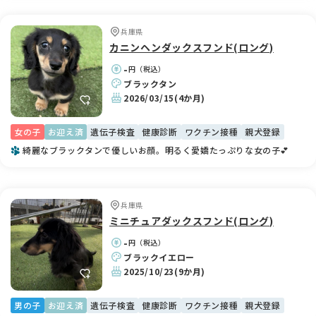
兵庫県
カニンヘンダックスフンド(ロング)
-
円（税込）
ブラックタン
2026/03/15
(4か月)
女の子
お迎え済
遺伝子検査
健康診断
ワクチン接種
親犬登録
綺麗なブラックタンで優しいお顔。明るく愛嬌たっぷりな女の子💕
兵庫県
ミニチュアダックスフンド(ロング)
-
円（税込）
ブラックイエロー
2025/10/23
(9か月)
男の子
お迎え済
遺伝子検査
健康診断
ワクチン接種
親犬登録