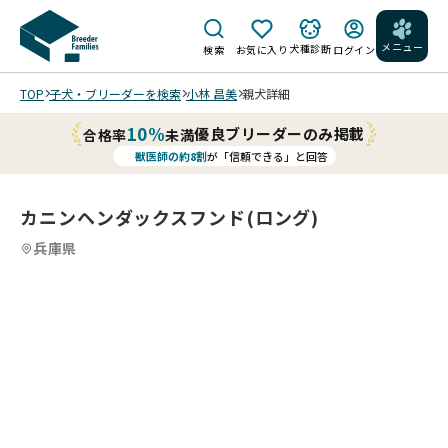
メニュー
犬種診断
検索
お気に入り
ログイン
TOP
子犬・ブリーダーを検索
小林 昌美
親犬詳細
10%
優良ブリーダーのみ掲載
合格率
未満
獣医師の約8割
が「信頼できる」と回答
カニンヘンダックスフンド(ロング)
兵庫県