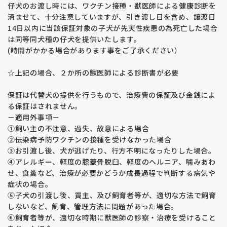
仔犬のお渡し時には、ワクチン接種・獣医師による健康診断を
済ませて、十分注意していますが、引き渡し日を含め、譲渡日
14日以内に当該保証対象の子犬が先天性疾患の為死亡した場合
は同等同犬種の仔犬を提供いたします。
(時間がかかる場合があります事をご了承ください）
☆上記の場合、２か所の獣医師による診断書が必要
保証は代替犬の提供を行うもので、治療費の保証及び金銭によ
る保証はされません。
－適用外事項－
①飼い主の不注意、過失、故意による場合
②伝染病予防ワクチンの接種を受けなかった場合
③お引渡し後、犬が逃げたり、行方不明になったりした場合。
④アレルギー、軽度の膝蓋骨脱臼、軽度のヘルニア、噛みあわ
せ、食糞など、治療が必要かどうか成長過程で判断する病気や
症状の場合。
⑤子犬の引渡し後、買主、及び飼育者等が、適切な方法で飼育
しないなど、飼育、管理方法に問題があった場合。
⑥飼育者等が、適切な時期に獣医師の診察・治療を受けること