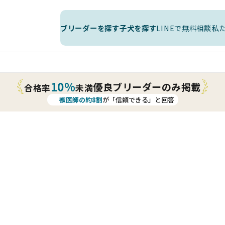
ブリーダーを探す
子犬を探す
LINEで無料相談
私
10%
優良ブリーダーのみ掲載
合格率
未満
獣医師の約8割
が「信頼できる」と回答