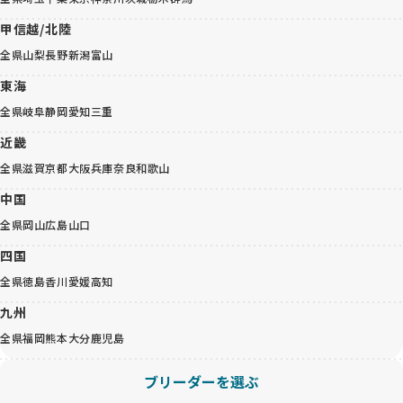
甲信越/北陸
全県
山梨
長野
新潟
富山
東海
全県
岐阜
静岡
愛知
三重
近畿
全県
滋賀
京都
大阪
兵庫
奈良
和歌山
中国
全県
岡山
広島
山口
四国
全県
徳島
香川
愛媛
高知
九州
全県
福岡
熊本
大分
鹿児島
ブリーダーを選ぶ