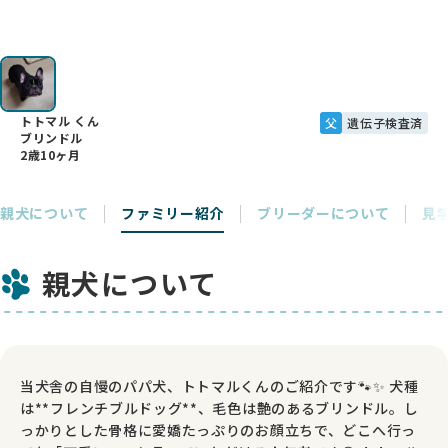
トトマル くん
父
遺伝子検査済
ブリンドル
2歳10ヶ月
親犬について
ファミリー紹介
ブリーダーについて
見
親犬について
当犬舎の自慢のパパ犬、トトマルくんのご紹介です🐾✨ 犬種
は**フレンチブルドッグ**、毛色は艶のあるブリンドル。し
っかりとした骨格に愛嬌たっぷりのお顔立ちで、どこへ行っ