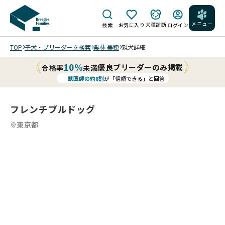
メニュー
犬種診断
検索
お気に入り
ログイン
TOP
子犬・ブリーダーを検索
栗林 美穂
親犬詳細
10%
優良ブリーダーのみ掲載
合格率
未満
獣医師の約8割
が「信頼できる」と回答
フレンチブルドッグ
東京都