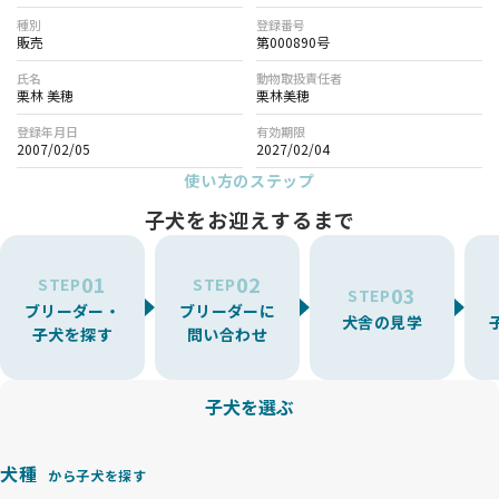
種別
登録番号
販売
第000890号
氏名
動物取扱責任者
栗林 美穂
栗林美穂
登録年月日
有効期限
2007/02/05
2027/02/04
使い方のステップ
子犬をお迎えするまで
01
02
STEP
STEP
03
STEP
ブリーダー・
ブリーダーに
犬舎の見学
子犬を探す
問い合わせ
子犬を選ぶ
犬種
から子犬を探す