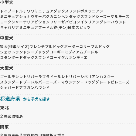
小型犬
トイプードル
チワワ
ミニチュアダックスフンド
ポメラニアン
ミニチュアシュナウザー
パグ
カニンヘンダックスフンド
シーズー
マルチーズ
ヨークシャーテリア
ビションフリーゼ
パピヨン
イタリアングレーハウンド
キャバリア
ミニチュアプードル
狆(チン)
日本スピッツ
中型犬
柴犬(標準サイズ)
フレンチブルドッグ
ボーダーコリー
ブルドッグ
シェットランドシープドッグ
コーギー
ミディアムプードル
スタンダードダックスフンド
コーイケルホンディエ
大型犬
ゴールデンレトリバー
ラブラドールレトリバー
シベリアンハスキー
スタンダードプードル
バーニーズ・マウンテン・ドッグ
グレートピレニーズ
シェパード
アフガンハウンド
都道府県
から子犬を探す
東北
全県
宮城
福島
関東
全県
埼玉
千葉
東京
神奈川
茨城
栃木
群馬