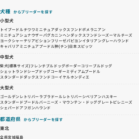
犬種
からブリーダーを探す
小型犬
トイプードル
チワワ
ミニチュアダックスフンド
ポメラニアン
ミニチュアシュナウザー
パグ
カニンヘンダックスフンド
シーズー
マルチーズ
ヨークシャーテリア
ビションフリーゼ
パピヨン
イタリアングレーハウンド
キャバリア
ミニチュアプードル
狆(チン)
日本スピッツ
中型犬
柴犬(標準サイズ)
フレンチブルドッグ
ボーダーコリー
ブルドッグ
シェットランドシープドッグ
コーギー
ミディアムプードル
スタンダードダックスフンド
コーイケルホンディエ
大型犬
ゴールデンレトリバー
ラブラドールレトリバー
シベリアンハスキー
スタンダードプードル
バーニーズ・マウンテン・ドッグ
グレートピレニーズ
シェパード
アフガンハウンド
都道府県
からブリーダーを探す
東北
全県
宮城
福島