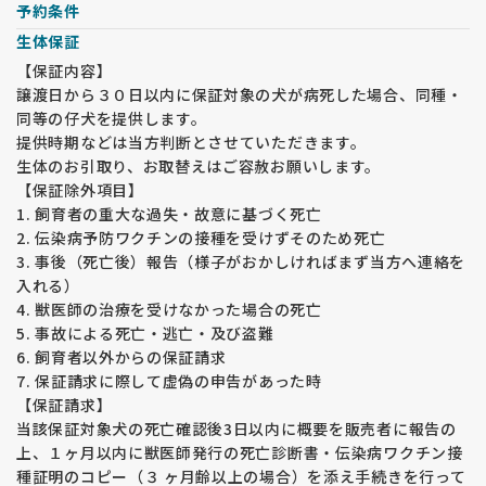
予約条件
生体保証
【保証内容】
譲渡日から３０日以内に保証対象の犬が病死した場合、同種・
同等の仔犬を提供します。
提供時期などは当方判断とさせていただきます。
生体のお引取り、お取替えはご容赦お願いします。
【保証除外項目】
1. 飼育者の重大な過失・故意に基づく死亡
2. 伝染病予防ワクチンの接種を受けずそのため死亡
3. 事後（死亡後）報告（様子がおかしければまず当方へ連絡を
入れる）
4. 獣医師の治療を受けなかった場合の死亡
5. 事故による死亡・逃亡・及び盗難
6. 飼育者以外からの保証請求
7. 保証請求に際して虚偽の申告があった時
【保証請求】
当該保証対象犬の死亡確認後3日以内に概要を販売者に報告の
上、１ヶ月以内に獣医師発行の死亡診断書・伝染病ワクチン接
種証明のコピー（３ ヶ月齢以上の場合）を添え手続きを行って