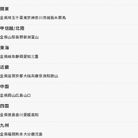
関東
全県
埼玉
千葉
東京
神奈川
茨城
栃木
群馬
甲信越/北陸
全県
山梨
長野
新潟
富山
東海
全県
岐阜
静岡
愛知
三重
近畿
全県
滋賀
京都
大阪
兵庫
奈良
和歌山
中国
全県
岡山
広島
山口
四国
全県
徳島
香川
愛媛
高知
九州
全県
福岡
熊本
大分
鹿児島