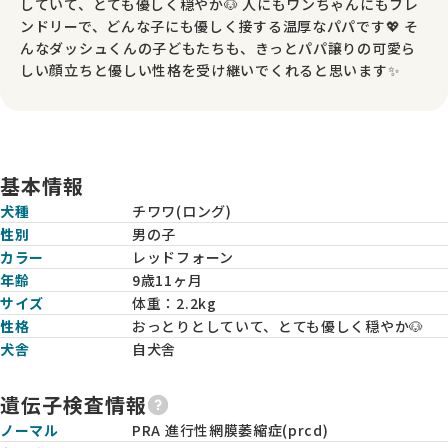
していて、とても優しく穏やか🐶 人にもワンちゃんにもフレ
ンドリーで、どんな子にも優しく接する温厚なパパです💖 そ
んなダッシュくんの子どもたちも、きっとパパ譲りの可愛ら
しい顔立ちと優しい性格を受け継いでくれると思います✨
基本情報
犬種
チワワ(ロング)
性別
男の子
カラー
レッドフォーン
年齢
9歳11ヶ月
サイズ
体重：
2.2kg
性格
おっとりとしていて、とても優しく穏やか🐶
犬舎
自犬舎
遺伝子検査情報
ノーマル
PRA 進行性網膜萎縮症(prcd)