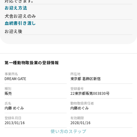
対応できます。
お迎え方法
犬舎お迎えのみ
血統書引き渡し
お迎え後
第一種動物取扱業の登録情報
事業所名
所在地
DREAM GATE
東京都 葛飾区新宿
種別
登録番号
販売
22東京都販第003830号
氏名
動物取扱責任者
内藤 めぐみ
内藤めぐみ
登録年月日
有効期限
2013/01/16
2028/01/16
使い方のステップ