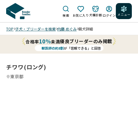
メニュー
犬種診断
検索
お気に入り
ログイン
TOP
子犬・ブリーダーを検索
内藤 めぐみ
親犬詳細
10%
優良ブリーダーのみ掲載
合格率
未満
獣医師の約8割
が「信頼できる」と回答
チワワ(ロング)
東京都
2