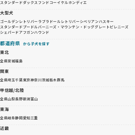
スタンダードダックスフンド
コーイケルホンディエ
大型犬
ゴールデンレトリバー
ラブラドールレトリバー
シベリアンハスキー
スタンダードプードル
バーニーズ・マウンテン・ドッグ
グレートピレニーズ
シェパード
アフガンハウンド
都道府県
から子犬を探す
東北
全県
宮城
福島
関東
全県
埼玉
千葉
東京
神奈川
茨城
栃木
群馬
甲信越/北陸
全県
山梨
長野
新潟
富山
東海
全県
岐阜
静岡
愛知
三重
近畿