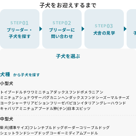
子犬をお迎えするまで
01
02
STEP
STEP
03
STEP
ブリーダー・
ブリーダーに
犬舎の見学
子犬を探す
問い合わせ
子犬を選ぶ
犬種
から子犬を探す
小型犬
トイプードル
チワワ
ミニチュアダックスフンド
ポメラニアン
ミニチュアシュナウザー
パグ
カニンヘンダックスフンド
シーズー
マルチーズ
ヨークシャーテリア
ビションフリーゼ
パピヨン
イタリアングレーハウンド
キャバリア
ミニチュアプードル
狆(チン)
日本スピッツ
中型犬
柴犬(標準サイズ)
フレンチブルドッグ
ボーダーコリー
ブルドッグ
シェットランドシープドッグ
コーギー
ミディアムプードル