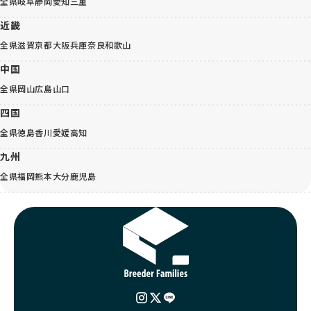
全県
岐阜
静岡
愛知
三重
近畿
全県
滋賀
京都
大阪
兵庫
奈良
和歌山
中国
全県
岡山
広島
山口
四国
全県
徳島
香川
愛媛
高知
九州
全県
福岡
熊本
大分
鹿児島