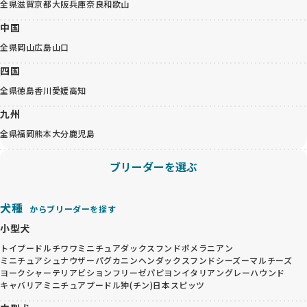
全県
滋賀
京都
大阪
兵庫
奈良
和歌山
中国
全県
岡山
広島
山口
四国
全県
徳島
香川
愛媛
高知
九州
全県
福岡
熊本
大分
鹿児島
ブリーダーを選ぶ
犬種
からブリーダーを探す
小型犬
トイプードル
チワワ
ミニチュアダックスフンド
ポメラニアン
ミニチュアシュナウザー
パグ
カニンヘンダックスフンド
シーズー
マルチーズ
ヨークシャーテリア
ビションフリーゼ
パピヨン
イタリアングレーハウンド
キャバリア
ミニチュアプードル
狆(チン)
日本スピッツ