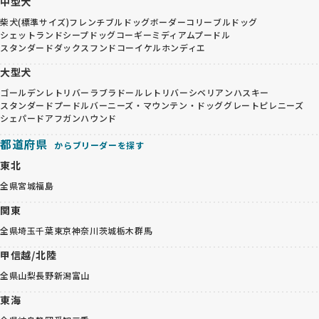
中型犬
柴犬(標準サイズ)
フレンチブルドッグ
ボーダーコリー
ブルドッグ
シェットランドシープドッグ
コーギー
ミディアムプードル
スタンダードダックスフンド
コーイケルホンディエ
大型犬
ゴールデンレトリバー
ラブラドールレトリバー
シベリアンハスキー
スタンダードプードル
バーニーズ・マウンテン・ドッグ
グレートピレニーズ
シェパード
アフガンハウンド
都道府県
からブリーダーを探す
東北
全県
宮城
福島
関東
全県
埼玉
千葉
東京
神奈川
茨城
栃木
群馬
甲信越/北陸
全県
山梨
長野
新潟
富山
東海