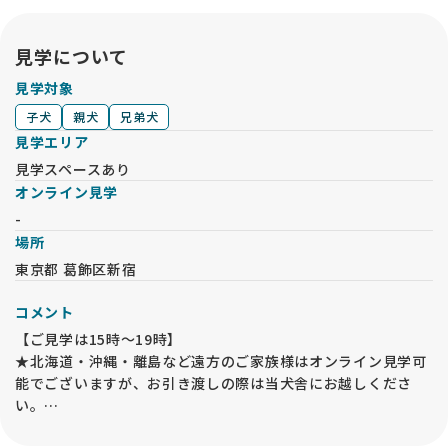
見学について
見学対象
子犬
親犬
兄弟犬
見学エリア
見学スペースあり
オンライン見学
-
場所
東京都 葛飾区新宿
コメント
【ご見学は15時〜19時】
★北海道・沖縄・離島など遠方のご家族様はオンライン見学可
能でございますが、お引き渡しの際は当犬舎にお越しくださ
い。
★ご家族で充分にお話し合いをしてから、子犬のご見学やお問