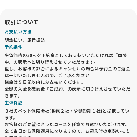
い合わせをお願い致します。
長時間ペットがひとりになるご家庭、動物アレルギーなどをお
持ちの方が同居されている場合は、お問い合わせをご遠慮くだ
さい。
取引について
★前日の午前中までに、ご見学の予約を入れてください。
お支払い方法
★妊婦犬がおります。見知らぬお客様が犬舎に入室する事で体
現金払い、銀行振込
調を崩したり流産や早産になることは避けたいです。
予約条件
また、ワクチン未接種のベビー達もおりますので、先住犬のご
同伴はご遠慮願います。ご理解ください。
生体価格の30%を予約金としてお支払いいただければ『商談
中』の表示へと切り替えさせていただきます。
但し、お客様の都合によるキャンセルの場合は予約金のご返金
は一切いたしませんので、ご了承ください。
残金は５日間以内にお支払いください。
全額の入金を確認後『ご成約』の表示に切り替えさせていただ
きます。
生体保証
３社のペット保険会社(損保２社・少額短期１社)と提携してい
ます。
お客様のご要望に合ったコースを任意でお選びいただけます。
全て当日から保険適用になりますので、お迎え時の車酔いにも