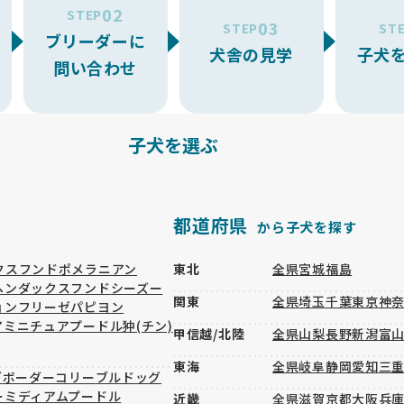
02
STEP
03
STEP
ST
ブリーダーに
犬舎の見学
子犬
問い合わせ
子犬を選ぶ
都道府県
から子犬を探す
クスフンド
ポメラニアン
東北
全県
宮城
福島
ヘンダックスフンド
シーズー
関東
全県
埼玉
千葉
東京
神
ョンフリーゼ
パピヨン
ア
ミニチュアプードル
狆(チン)
甲信越/北陸
全県
山梨
長野
新潟
富
東海
全県
岐阜
静岡
愛知
三
グ
ボーダーコリー
ブルドッグ
ー
ミディアムプードル
近畿
全県
滋賀
京都
大阪
兵