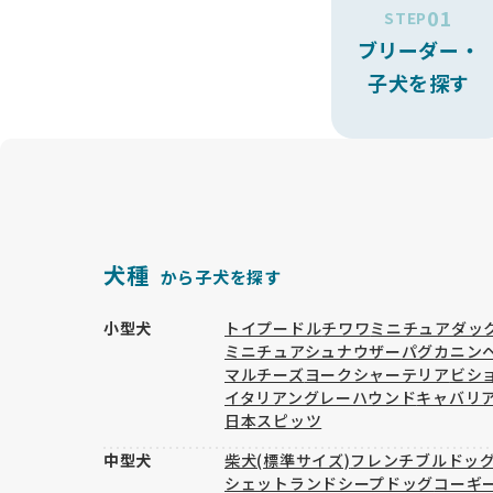
01
STEP
ブリーダー・
子犬を探す
犬種
から子犬を探す
小型犬
トイプードル
チワワ
ミニチュアダッ
ミニチュアシュナウザー
パグ
カニン
マルチーズ
ヨークシャーテリア
ビシ
イタリアングレーハウンド
キャバリ
日本スピッツ
中型犬
柴犬(標準サイズ)
フレンチブルドッ
シェットランドシープドッグ
コーギ