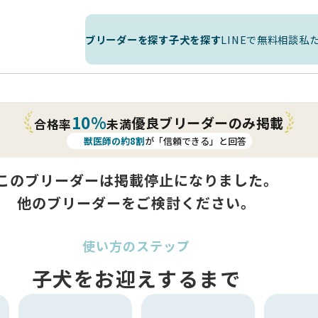
ブリーダーを探す
子犬を探す
LINEで無料相談
私
10%
優良ブリーダーのみ掲載
合格率
未満
獣医師の約8割
が「信頼できる」と回答
このブリーダーは掲載停止になりました。
他のブリーダーをご検討ください。
使い方のステップ
子犬をお迎えするまで