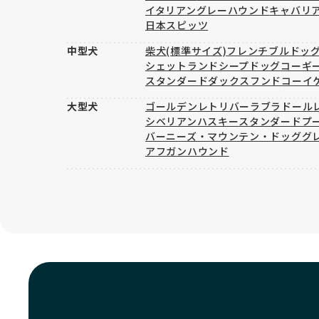
イタリアングレーハウンド
キャバリ
日本スピッツ
中型犬
柴犬(標準サイズ)
フレンチブルドッ
シェットランドシープドッグ
コーギ
スタンダードダックスフンド
コーイ
大型犬
ゴールデンレトリバー
ラブラドール
シベリアンハスキー
スタンダードプ
バーニーズ・マウンテン・ドッグ
グ
アフガンハウンド