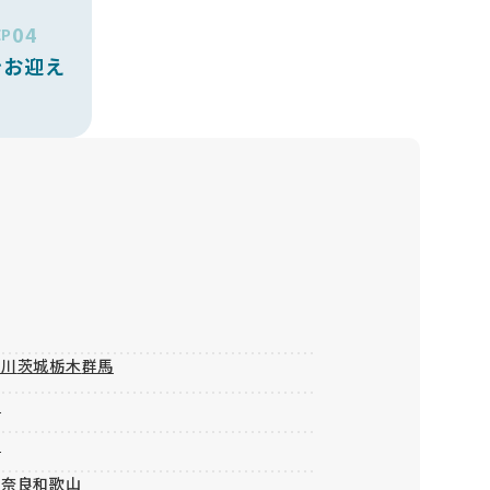
04
EP
をお迎え
奈川
茨城
栃木
群馬
山
重
庫
奈良
和歌山