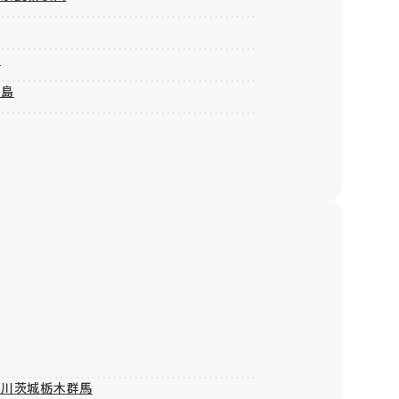
知
児島
奈川
茨城
栃木
群馬