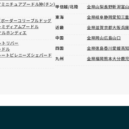
ア
ミニチュアプードル
狆(チン)
甲信越/北陸
全県
山梨
長野
新潟
富
東海
全県
岐阜
静岡
愛知
三
グ
ボーダーコリー
ブルドッグ
ー
ミディアムプードル
近畿
全県
滋賀
京都
大阪
兵
ケルホンディエ
中国
全県
岡山
広島
山口
レトリバー
四国
全県
徳島
香川
愛媛
高
ードル
レートピレニーズ
シェパード
九州
全県
福岡
熊本
大分
鹿