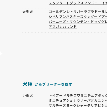
スタンダードダックスフンド
コーイ
大型犬
ゴールデンレトリバー
ラブラドール
シベリアンハスキー
スタンダードプ
バーニーズ・マウンテン・ドッグ
グ
アフガンハウンド
犬種
からブリーダーを探す
小型犬
トイプードル
チワワ
ミニチュアダッ
ミニチュアシュナウザー
パグ
カニン
マルチーズ
ヨークシャーテリア
ビシ