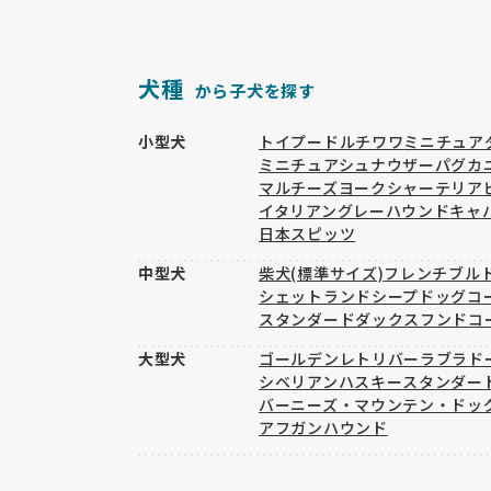
犬種
から子犬を探す
小型犬
トイプードル
チワワ
ミニチュア
ミニチュアシュナウザー
パグ
カ
マルチーズ
ヨークシャーテリア
イタリアングレーハウンド
キャ
日本スピッツ
中型犬
柴犬(標準サイズ)
フレンチブル
シェットランドシープドッグ
コ
スタンダードダックスフンド
コ
大型犬
ゴールデンレトリバー
ラブラド
シベリアンハスキー
スタンダー
バーニーズ・マウンテン・ドッ
アフガンハウンド