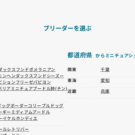
ブリーダーを選ぶ
都道府県
からミニチュアシ
ダックスフンド
ポメラニアン
関東
千葉
ニンヘンダックスフンド
シーズー
東海
愛知
ビションフリーゼ
パピヨン
バリア
ミニチュアプードル
狆(チン)
近畿
兵庫
ドッグ
ボーダーコリー
ブルドッグ
ーギー
ミディアムプードル
ーイケルホンディエ
ールレトリバー