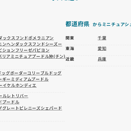
都道府県
からミニチュアシ
ダックスフンド
ポメラニアン
関東
千葉
ニンヘンダックスフンド
シーズー
東海
愛知
ビションフリーゼ
パピヨン
バリア
ミニチュアプードル
狆(チン)
近畿
兵庫
ドッグ
ボーダーコリー
ブルドッグ
ーギー
ミディアムプードル
ーイケルホンディエ
ールレトリバー
ドプードル
グ
グレートピレニーズ
シェパード