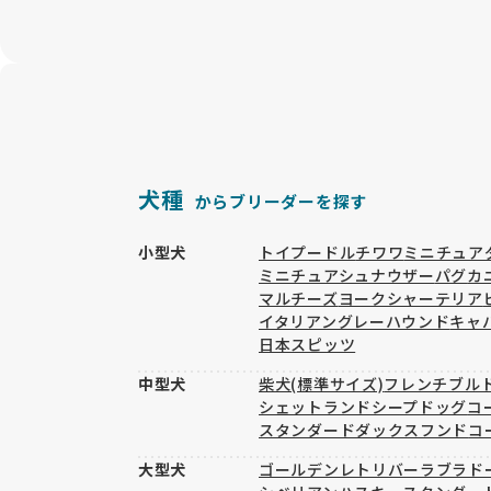
犬種
からブリーダーを探す
小型犬
トイプードル
チワワ
ミニチュア
ミニチュアシュナウザー
パグ
カ
マルチーズ
ヨークシャーテリア
イタリアングレーハウンド
キャ
日本スピッツ
中型犬
柴犬(標準サイズ)
フレンチブル
シェットランドシープドッグ
コ
スタンダードダックスフンド
コ
大型犬
ゴールデンレトリバー
ラブラド