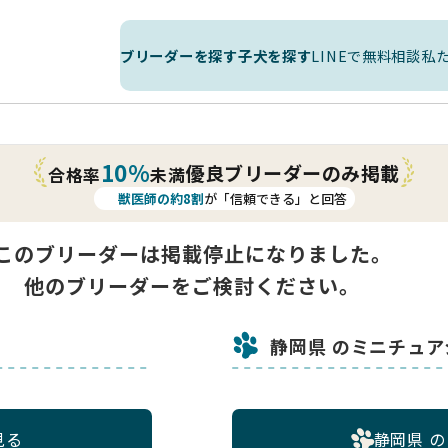
ブリーダーを探す
子犬を探す
LINEで無料相談
私
10%
優良ブリーダーのみ掲載
合格率
未満
獣医師の約8割
が「信頼できる」と回答
このブリーダーは掲載停止になりました。
他のブリーダーをご検討ください。
静岡県 のミニチュ
見る
静岡県 