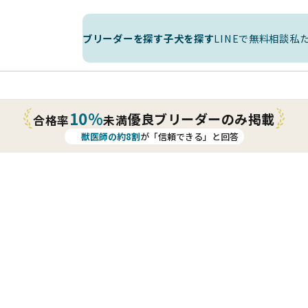
ブリーダーを探す
子犬を探す
LINEで無料相談
私
10%
優良ブリーダーのみ掲載
合格率
未満
獣医師の約8割
が「信頼できる」と回答