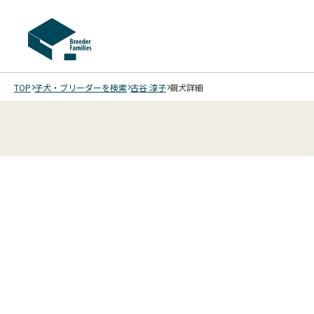
TOP
子犬・ブリーダーを検索
古谷 淳子
親犬詳細
2