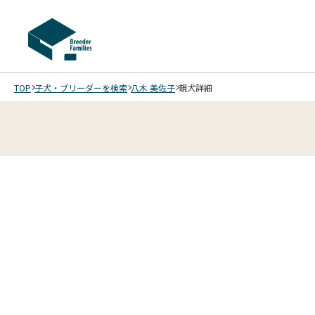
TOP
子犬・ブリーダーを検索
八木 美佐子
親犬詳細
2