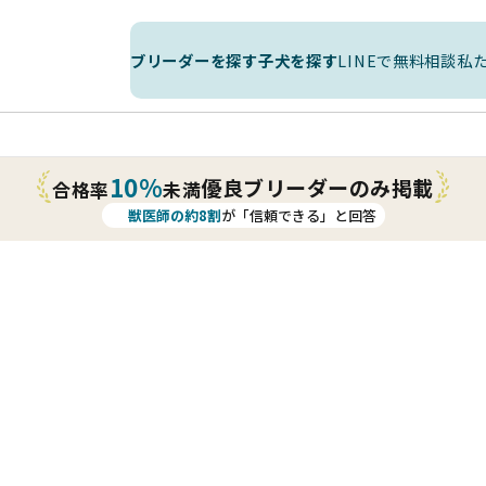
ブリーダーを探す
子犬を探す
LINEで無料相談
私
10%
優良ブリーダーのみ掲載
合格率
未満
獣医師の約8割
が「信頼できる」と回答