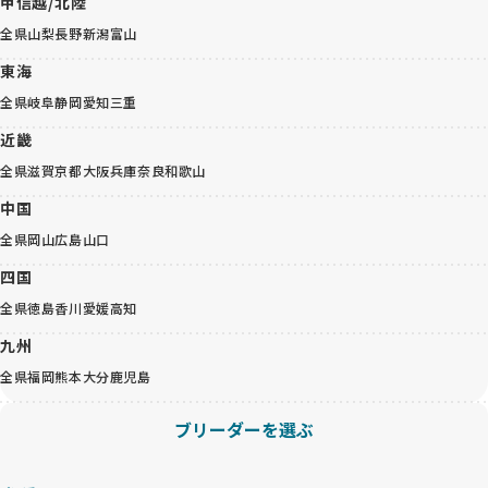
甲信越/北陸
全県
山梨
長野
新潟
富山
東海
全県
岐阜
静岡
愛知
三重
近畿
全県
滋賀
京都
大阪
兵庫
奈良
和歌山
中国
全県
岡山
広島
山口
四国
全県
徳島
香川
愛媛
高知
九州
全県
福岡
熊本
大分
鹿児島
ブリーダーを選ぶ