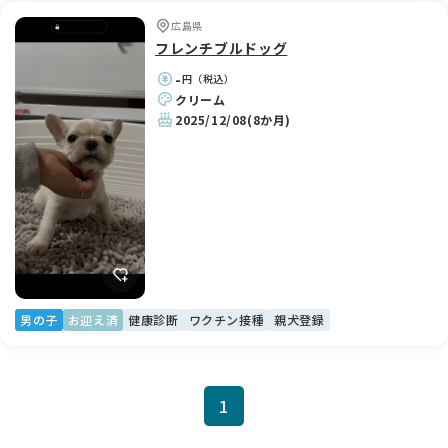
広島県
フレンチブルドッグ
-
円（税込）
クリーム
2025/12/08
(8か月)
男の子
お迎え済
健康診断
ワクチン接種
親犬登録
1