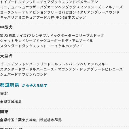
トイプードル
チワワ
ミニチュアダックスフンド
ポメラニアン
ミニチュアシュナウザー
パグ
カニンヘンダックスフンド
シーズー
マルチーズ
ヨークシャーテリア
ビションフリーゼ
パピヨン
イタリアングレーハウンド
キャバリア
ミニチュアプードル
狆(チン)
日本スピッツ
中型犬
柴犬(標準サイズ)
フレンチブルドッグ
ボーダーコリー
ブルドッグ
シェットランドシープドッグ
コーギー
ミディアムプードル
スタンダードダックスフンド
コーイケルホンディエ
大型犬
ゴールデンレトリバー
ラブラドールレトリバー
シベリアンハスキー
スタンダードプードル
バーニーズ・マウンテン・ドッグ
グレートピレニーズ
シェパード
アフガンハウンド
都道府県
から子犬を探す
東北
全県
宮城
福島
関東
全県
埼玉
千葉
東京
神奈川
茨城
栃木
群馬