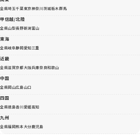
全県
埼玉
千葉
東京
神奈川
茨城
栃木
群馬
甲信越/北陸
全県
山梨
長野
新潟
富山
東海
全県
岐阜
静岡
愛知
三重
近畿
全県
滋賀
京都
大阪
兵庫
奈良
和歌山
中国
全県
岡山
広島
山口
四国
全県
徳島
香川
愛媛
高知
九州
全県
福岡
熊本
大分
鹿児島