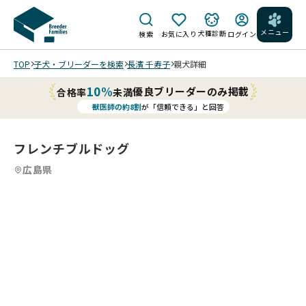
メニュー
犬種診断
検索
お気に入り
ログイン
TOP
子犬・ブリーダーを検索
長濱 千寿子
親犬詳細
10%
優良ブリーダーのみ掲載
合格率
未満
獣医師の約8割
が「信頼できる」と回答
フレンチブルドッグ
広島県