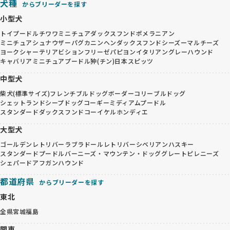
犬種
からブリーダーを探す
小型犬
トイプードル
チワワ
ミニチュアダックスフンド
ポメラニアン
ミニチュアシュナウザー
パグ
カニンヘンダックスフンド
シーズー
マルチーズ
ヨークシャーテリア
ビションフリーゼ
パピヨン
イタリアングレーハウンド
キャバリア
ミニチュアプードル
狆(チン)
日本スピッツ
中型犬
柴犬(標準サイズ)
フレンチブルドッグ
ボーダーコリー
ブルドッグ
シェットランドシープドッグ
コーギー
ミディアムプードル
スタンダードダックスフンド
コーイケルホンディエ
大型犬
ゴールデンレトリバー
ラブラドールレトリバー
シベリアンハスキー
スタンダードプードル
バーニーズ・マウンテン・ドッグ
グレートピレニーズ
シェパード
アフガンハウンド
都道府県
からブリーダーを探す
東北
全県
宮城
福島
関東