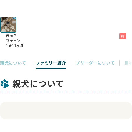
きゃら
母
フォーン
1歳11ヶ月
親犬について
ファミリー紹介
ブリーダーについて
見
親犬について