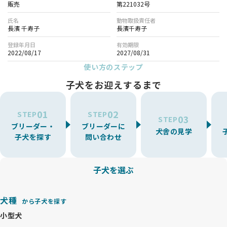
販売
第221032号
氏名
動物取扱責任者
長濱 千寿子
長濱千寿子
登録年月日
有効期限
2022/08/17
2027/08/31
使い方のステップ
子犬をお迎えするまで
01
02
STEP
STEP
03
STEP
ブリーダー・
ブリーダーに
犬舎の見学
子犬を探す
問い合わせ
子犬を選ぶ
犬種
から子犬を探す
小型犬