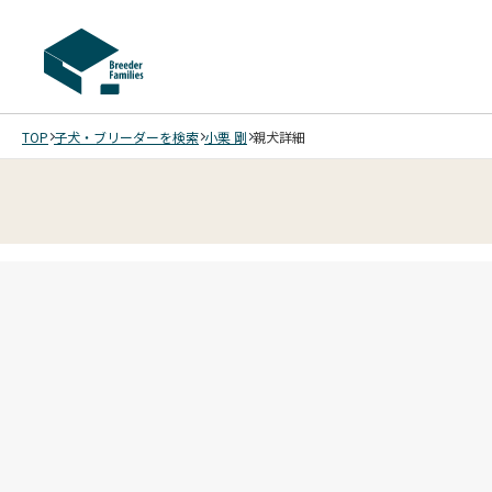
TOP
子犬・ブリーダーを検索
小栗 剛
親犬詳細