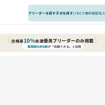
ブリーダーを探す
子犬を探す
LINEで無料相談
私
10%
優良ブリーダーのみ掲載
合格率
未満
獣医師の約8割
が「信頼できる」と回答