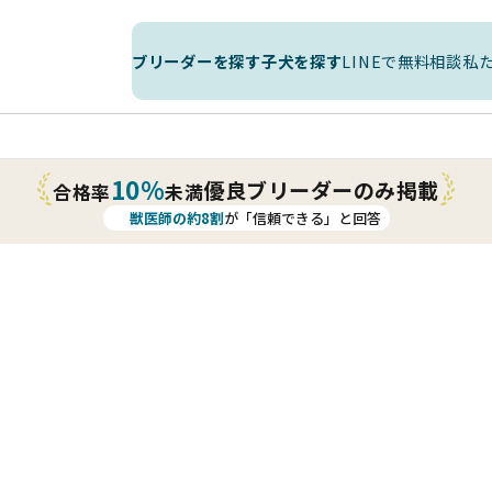
ブリーダーを探す
子犬を探す
LINEで無料相談
私
10%
優良ブリーダーのみ掲載
合格率
未満
獣医師の約8割
が「信頼できる」と回答