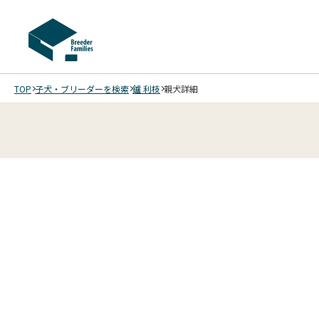
TOP
子犬・ブリーダーを検索
鑪 利枝
親犬詳細