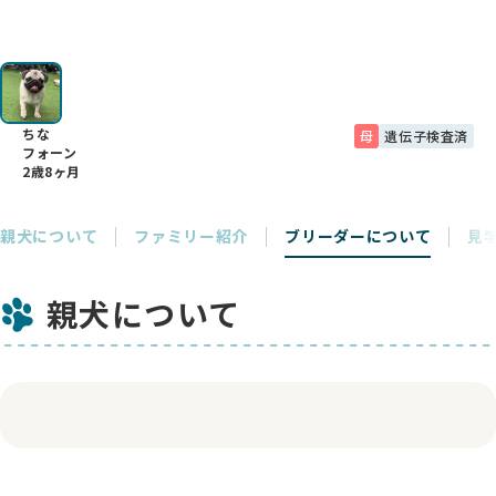
ちな
母
遺伝子検査済
フォーン
2歳8ヶ月
親犬について
ファミリー紹介
ブリーダーについて
見
親犬について