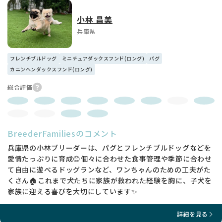
小林 昌美
兵庫県
フレンチブルドッグ
ミニチュアダックスフンド(ロング)
パグ
カニンヘンダックスフンド(ロング)
総合評価
BreederFamiliesのコメント
兵庫県の小林ブリーダーは、パグとフレンチブルドッグなどを
愛情たっぷりに育成😊個々に合わせた食事管理や季節に合わせ
て自由に遊べるドッグランなど、ワンちゃんのための工夫がた
くさん🏠これまで犬たちに家族が救われた経験を胸に、子犬を
家族に迎える喜びを大切にしています✨
詳細を見る