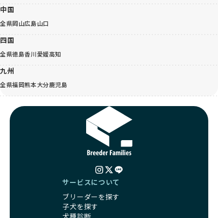
中国
全県
岡山
広島
山口
四国
全県
徳島
香川
愛媛
高知
九州
全県
福岡
熊本
大分
鹿児島
サービスについて
ブリーダーを探す
子犬を探す
犬種診断