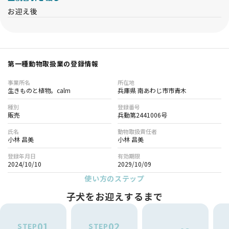
お迎え後
第一種動物取扱業の登録情報
事業所名
所在地
生きものと植物。calm
兵庫県 南あわじ市市青木
種別
登録番号
販売
兵動第2441006号
氏名
動物取扱責任者
小林 昌美
小林 昌美
登録年月日
有効期限
2024/10/10
2029/10/09
使い方のステップ
子犬をお迎えするまで
01
02
STEP
STEP