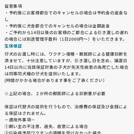
留意事項
・予約後にお客様都合でのキャンセルの場合は予約金の返金な
し
・予約後に犬舎都合でのキャンセルの場合は全額返金
・ご予約から14日以後のお客様のご都合による引き渡しの遅れ
の場合には別途管理手数料（1日2000円～）をいただきます。
生体保証
仔犬のお渡し時には、ワクチン接種・獣医師による健康診断を
済ませて、十分注意していますが、引き渡し日を含め、譲渡日
14日以内に当該保証対象の子犬が先天性疾患の為死亡した場合
は同等同犬種の仔犬を提供いたします。
(時間がかかる場合があります事をご了承ください）
☆上記の場合、２か所の獣医師による診断書が必要
保証は代替犬の提供を行うもので、治療費の保証及び金銭によ
る保証はされません。
－適用外事項－
①飼い主の不注意、過失、故意による場合
②伝染病予防ワクチンの接種を受けなかった場合