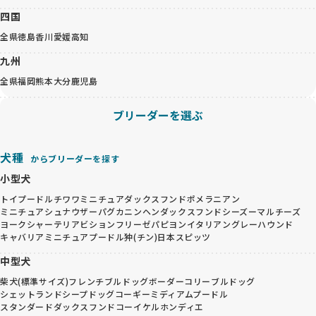
四国
全県
徳島
香川
愛媛
高知
九州
全県
福岡
熊本
大分
鹿児島
ブリーダーを選ぶ
犬種
からブリーダーを探す
小型犬
トイプードル
チワワ
ミニチュアダックスフンド
ポメラニアン
ミニチュアシュナウザー
パグ
カニンヘンダックスフンド
シーズー
マルチーズ
ヨークシャーテリア
ビションフリーゼ
パピヨン
イタリアングレーハウンド
キャバリア
ミニチュアプードル
狆(チン)
日本スピッツ
中型犬
柴犬(標準サイズ)
フレンチブルドッグ
ボーダーコリー
ブルドッグ
シェットランドシープドッグ
コーギー
ミディアムプードル
スタンダードダックスフンド
コーイケルホンディエ