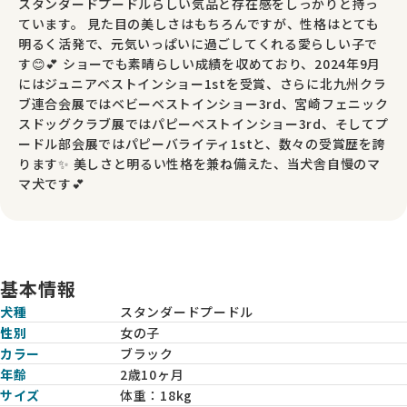
スタンダードプードルらしい気品と存在感をしっかりと持っ
ています。 見た目の美しさはもちろんですが、性格はとても
明るく活発で、元気いっぱいに過ごしてくれる愛らしい子で
す😊💕 ショーでも素晴らしい成績を収めており、2024年9月
にはジュニアベストインショー1stを受賞、さらに北九州クラ
ブ連合会展ではベビーベストインショー3rd、宮崎フェニック
スドッグクラブ展ではパピーベストインショー3rd、そしてプ
ードル部会展ではパピーバライティ1stと、数々の受賞歴を誇
ります✨ 美しさと明るい性格を兼ね備えた、当犬舎自慢のマ
マ犬です💕
基本情報
犬種
スタンダードプードル
性別
女の子
カラー
ブラック
年齢
2歳10ヶ月
サイズ
体重：
18kg