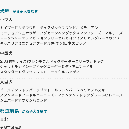
犬種
から子犬を探す
小型犬
トイプードル
チワワ
ミニチュアダックスフンド
ポメラニアン
ミニチュアシュナウザー
パグ
カニンヘンダックスフンド
シーズー
マルチーズ
ヨークシャーテリア
ビションフリーゼ
パピヨン
イタリアングレーハウンド
キャバリア
ミニチュアプードル
狆(チン)
日本スピッツ
中型犬
柴犬(標準サイズ)
フレンチブルドッグ
ボーダーコリー
ブルドッグ
シェットランドシープドッグ
コーギー
ミディアムプードル
スタンダードダックスフンド
コーイケルホンディエ
大型犬
ゴールデンレトリバー
ラブラドールレトリバー
シベリアンハスキー
スタンダードプードル
バーニーズ・マウンテン・ドッグ
グレートピレニーズ
シェパード
アフガンハウンド
都道府県
から子犬を探す
東北
全県
宮城
福島