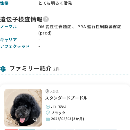
性格
とても明るく活発
遺伝子検査情報
ノーマル
DM 変性性脊髄症 、 PRA 進行性網膜萎縮症
(prcd)
キャリア
-
アフェクテッド
-
ファミリー紹介
2件
大分県
スタンダードプードル
-
円（税込）
ブラック
2026/03/03
(5か月)