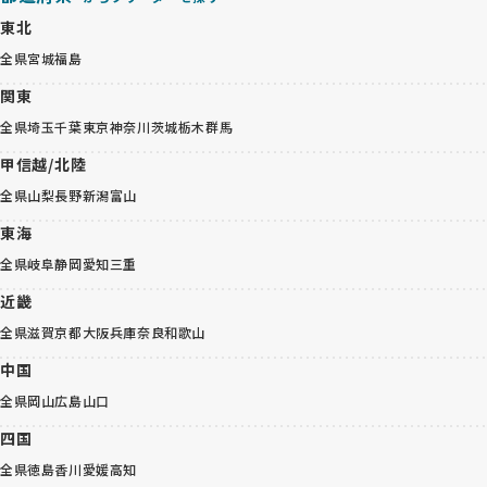
東北
全県
宮城
福島
関東
全県
埼玉
千葉
東京
神奈川
茨城
栃木
群馬
甲信越/北陸
全県
山梨
長野
新潟
富山
東海
全県
岐阜
静岡
愛知
三重
近畿
全県
滋賀
京都
大阪
兵庫
奈良
和歌山
中国
全県
岡山
広島
山口
四国
全県
徳島
香川
愛媛
高知