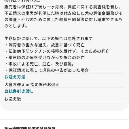
保証はされません。
販売者は保証終了後も一ヶ月間、保証に関する調査権を有し、
不正請求の事実が判明した時は代支給した犬の評価金額及びそ
の調査・回収のために要した経費を飼育者に対し請求できるも
のとします。
生命保証に関して、以下の場合は除外されます。
・飼育者の重大な過失、故意に基づく死亡
・伝染病予防ワクチンの接種を受けず、そのための死亡
・獣医師の治療を受けなかった場合の死亡
・事故による死亡、逃亡、及び盗難。
・保証請求に際して虚偽の申告があった場合
お迎え方法
犬舎お迎えor指定場所お迎え
血統書引き渡し
お迎え後
第一種動物取扱業の登録情報