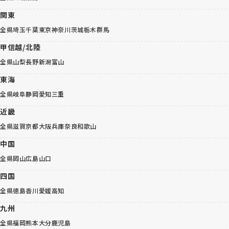
関東
全県
埼玉
千葉
東京
神奈川
茨城
栃木
群馬
甲信越/北陸
全県
山梨
長野
新潟
富山
東海
全県
岐阜
静岡
愛知
三重
近畿
全県
滋賀
京都
大阪
兵庫
奈良
和歌山
中国
全県
岡山
広島
山口
四国
全県
徳島
香川
愛媛
高知
九州
全県
福岡
熊本
大分
鹿児島