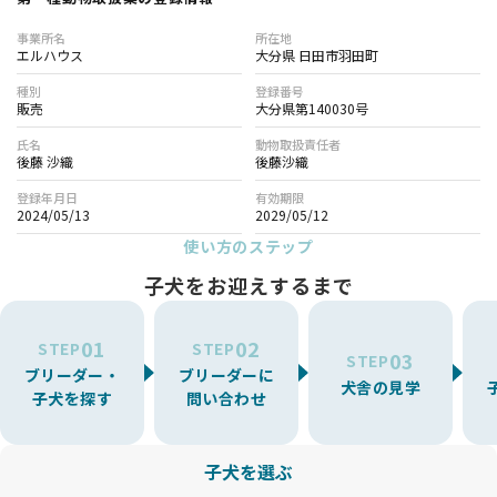
事業所名
所在地
エルハウス
大分県 日田市羽田町
種別
登録番号
販売
大分県第140030号
氏名
動物取扱責任者
後藤 沙織
後藤沙織
登録年月日
有効期限
2024/05/13
2029/05/12
使い方のステップ
子犬をお迎えするまで
01
02
STEP
STEP
03
STEP
ブリーダー・
ブリーダーに
犬舎の見学
子犬を探す
問い合わせ
子犬を選ぶ