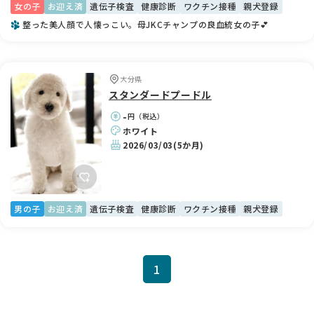
女の子
お迎え済
遺伝子検査
健康診断
ワクチン接種
親犬登録
整った美人顔で人懐っこい。母JKCチャンプの良血統女の子💕
大分県
スタンダードプードル
-
円（税込）
ホワイト
2026/03/03
(5か月)
男の子
お迎え済
遺伝子検査
健康診断
ワクチン接種
親犬登録
1