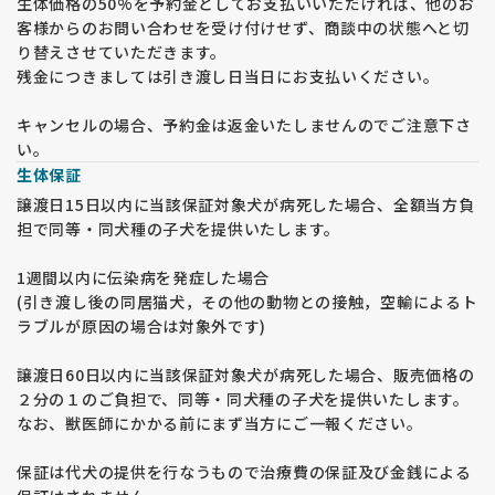
生体価格の50%を予約金としてお支払いいただければ、他のお
客様からのお問い合わせを受け付けせず、商談中の状態へと切
り替えさせていただきます。
残金につきましては引き渡し日当日にお支払いください。
キャンセルの場合、予約金は返金いたしませんのでご注意下さ
い。
生体保証
譲渡日15日以内に当該保証対象犬が病死した場合、全額当方負
担で同等・同犬種の子犬を提供いたします。
1週間以内に伝染病を発症した場合
(引き渡し後の同居猫犬，その他の動物との接触，空輸によるト
ラブルが原因の場合は対象外です)
譲渡日60日以内に当該保証対象犬が病死した場合、販売価格の
２分の１のご負担で、同等・同犬種の子犬を提供いたします。
なお、獣医師にかかる前にまず当方にご一報ください。
保証は代犬の提供を行なうもので治療費の保証及び金銭による