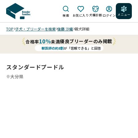
メニュー
犬種診断
検索
お気に入り
ログイン
TOP
子犬・ブリーダーを検索
後藤 沙織
親犬詳細
10%
優良ブリーダーのみ掲載
合格率
未満
獣医師の約8割
が「信頼できる」と回答
スタンダードプードル
大分県