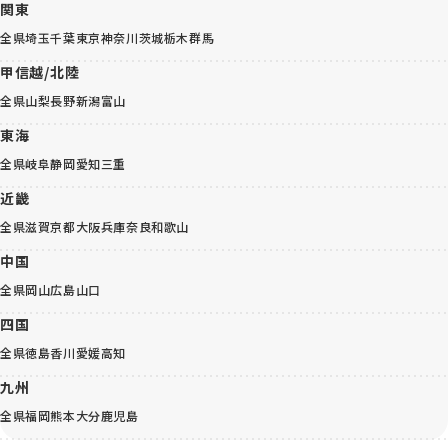
関東
全県
埼玉
千葉
東京
神奈川
茨城
栃木
群馬
甲信越/北陸
全県
山梨
長野
新潟
富山
東海
全県
岐阜
静岡
愛知
三重
近畿
全県
滋賀
京都
大阪
兵庫
奈良
和歌山
中国
全県
岡山
広島
山口
四国
全県
徳島
香川
愛媛
高知
九州
全県
福岡
熊本
大分
鹿児島