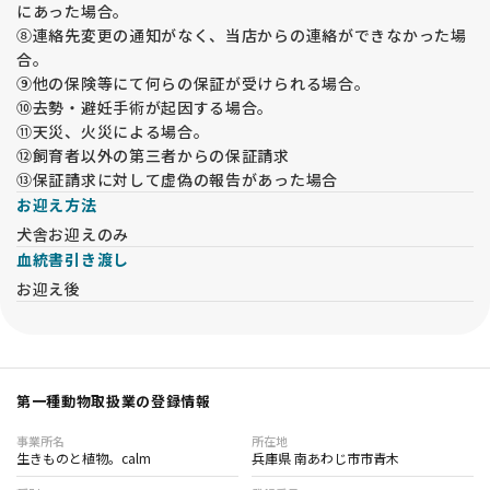
にあった場合。
⑧連絡先変更の通知がなく、当店からの連絡ができなかった場
合。
⑨他の保険等にて何らの保証が受けられる場合。
⑩去勢・避妊手術が起因する場合。
⑪天災、火災による場合。
⑫飼育者以外の第三者からの保証請求
⑬保証請求に対して虚偽の報告があった場合
お迎え方法
犬舎お迎えのみ
血統書引き渡し
お迎え後
第一種動物取扱業の登録情報
事業所名
所在地
生きものと植物。calm
兵庫県 南あわじ市市青木