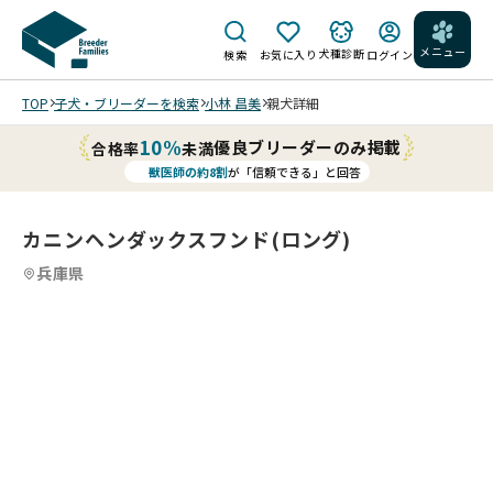
メニュー
犬種診断
検索
お気に入り
ログイン
TOP
子犬・ブリーダーを検索
小林 昌美
親犬詳細
10%
優良ブリーダーのみ掲載
合格率
未満
獣医師の約8割
が「信頼できる」と回答
カニンヘンダックスフンド(ロング)
兵庫県