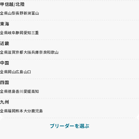
甲信越/北陸
全県
山梨
長野
新潟
富山
東海
全県
岐阜
静岡
愛知
三重
近畿
全県
滋賀
京都
大阪
兵庫
奈良
和歌山
中国
全県
岡山
広島
山口
四国
全県
徳島
香川
愛媛
高知
九州
全県
福岡
熊本
大分
鹿児島
ブリーダーを選ぶ