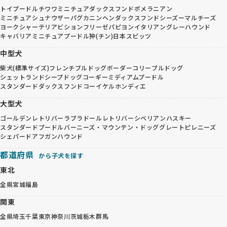
トイプードル
チワワ
ミニチュアダックスフンド
ポメラニアン
ミニチュアシュナウザー
パグ
カニンヘンダックスフンド
シーズー
マルチーズ
ヨークシャーテリア
ビションフリーゼ
パピヨン
イタリアングレーハウンド
キャバリア
ミニチュアプードル
狆(チン)
日本スピッツ
中型犬
柴犬(標準サイズ)
フレンチブルドッグ
ボーダーコリー
ブルドッグ
シェットランドシープドッグ
コーギー
ミディアムプードル
スタンダードダックスフンド
コーイケルホンディエ
大型犬
ゴールデンレトリバー
ラブラドールレトリバー
シベリアンハスキー
スタンダードプードル
バーニーズ・マウンテン・ドッグ
グレートピレニーズ
シェパード
アフガンハウンド
都道府県
から子犬を探す
東北
全県
宮城
福島
関東
全県
埼玉
千葉
東京
神奈川
茨城
栃木
群馬