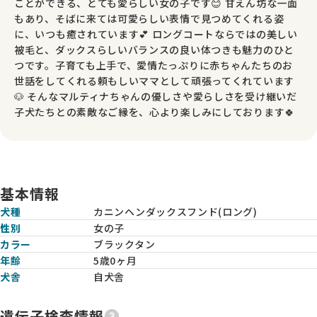
ことができる、とても愛らしい女の子です😊 甘えん坊な一面
もあり、そばに来ては可愛らしい表情で見つめてくれる姿
に、いつも癒されています💕 ロングコートならではの美しい
被毛と、ダックスらしいバランスの良い体つきも魅力のひと
つです。子育ても上手で、愛情たっぷりに赤ちゃんたちのお
世話をしてくれる頼もしいママとして頑張ってくれています
🐶 そんなマルティナちゃんの優しさや愛らしさを受け継いだ
子犬たちとの素敵なご縁を、心より楽しみにしております🍀
基本情報
犬種
カニンヘンダックスフンド(ロング)
性別
女の子
カラー
ブラックタン
年齢
5歳0ヶ月
犬舎
自犬舎
遺伝子検査情報