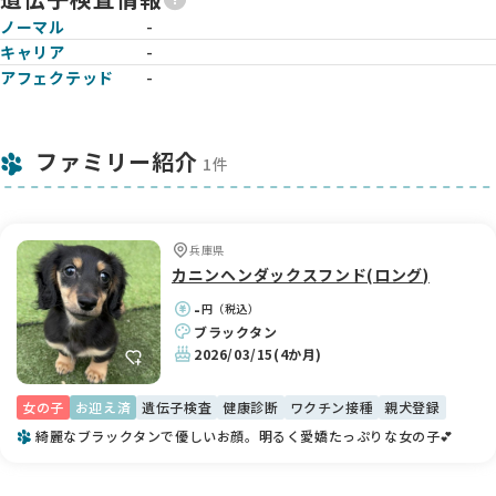
ノーマル
-
キャリア
-
アフェクテッド
-
ファミリー紹介
1件
兵庫県
カニンヘンダックスフンド(ロング)
-
円（税込）
ブラックタン
2026/03/15
(4か月)
女の子
お迎え済
遺伝子検査
健康診断
ワクチン接種
親犬登録
綺麗なブラックタンで優しいお顔。明るく愛嬌たっぷりな女の子💕