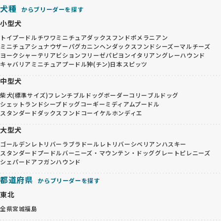
犬種
からブリーダーを探す
小型犬
トイプードル
チワワ
ミニチュアダックスフンド
ポメラニアン
ミニチュアシュナウザー
パグ
カニンヘンダックスフンド
シーズー
マルチーズ
ヨークシャーテリア
ビションフリーゼ
パピヨン
イタリアングレーハウンド
キャバリア
ミニチュアプードル
狆(チン)
日本スピッツ
中型犬
柴犬(標準サイズ)
フレンチブルドッグ
ボーダーコリー
ブルドッグ
シェットランドシープドッグ
コーギー
ミディアムプードル
スタンダードダックスフンド
コーイケルホンディエ
大型犬
ゴールデンレトリバー
ラブラドールレトリバー
シベリアンハスキー
スタンダードプードル
バーニーズ・マウンテン・ドッグ
グレートピレニーズ
シェパード
アフガンハウンド
都道府県
からブリーダーを探す
東北
全県
宮城
福島