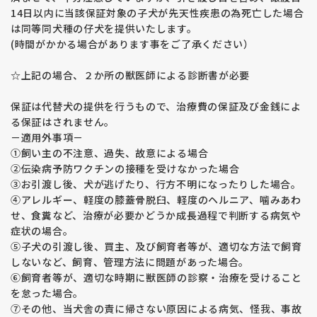
14日以内に当該保証対象の子犬が先天性疾患の為死亡した場合
は同等同犬種の仔犬を提供いたします。
(時間がかかる場合があります事をご了承ください）
☆上記の場合、２か所の獣医師による診断書が必要
保証は代替犬の提供を行うもので、治療費の保証及び金銭によ
る保証はされません。
－適用外事項－
①飼い主の不注意、過失、故意による場合
②伝染病予防ワクチンの接種を受けなかった場合
③お引渡し後、犬が逃げたり、行方不明になったりした場合。
④アレルギー、軽度の膝蓋骨脱臼、軽度のヘルニア、噛みあわ
せ、食糞など、治療が必要かどうか成長過程で判断する病気や
症状の場合。
⑤子犬の引渡し後、買主、及び飼育者等が、適切な方法で飼育
しないなど、飼育、管理方法に問題があった場合。
⑥飼育者等が、適切な時期に獣医師の診察・治療を受けること
を怠った場合。
⑦その他、当犬舎の責に帰さない原因による病気、怪我、事故