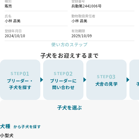
種別
登録番号
販売
兵動第2441006号
氏名
動物取扱責任者
小林 昌美
小林 昌美
登録年月日
有効期限
2024/10/10
2029/10/09
使い方のステップ
子犬をお迎えするまで
01
02
STEP
STEP
03
STEP
ブリーダー・
ブリーダーに
犬舎の見学
子犬を探す
問い合わせ
子犬を選ぶ
犬種
から子犬を探す
小型犬