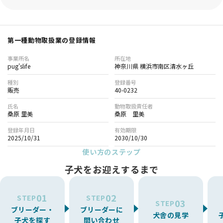
第一種動物取扱業の登録情報
事業所名
所在地
pug'slife
神奈川県 横浜市南区清水ヶ丘
種別
登録番号
販売
40-0232
氏名
動物取扱責任者
桑原 里美
桑原 里美
登録年月日
有効期限
2025/10/31
2030/10/30
使い方のステップ
子犬をお迎えするまで
01
02
STEP
STEP
03
STEP
ブリーダー・
ブリーダーに
犬舎の見学
子犬を探す
問い合わせ