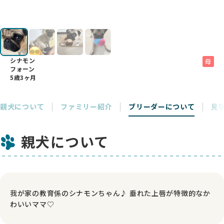
シナモン
母
フォーン
5歳3ヶ月
親犬について
ファミリー紹介
ブリーダーについて
見
親犬について
我が家の教育係のシナモンちゃん♪ 垂れた上唇が特徴的なか
わいいママ♡