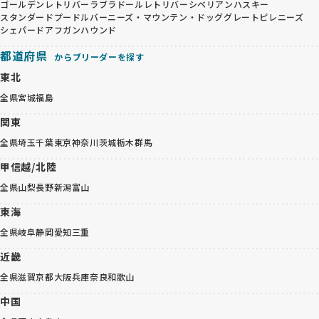
ゴールデンレトリバー
ラブラドールレトリバー
シベリアンハスキー
スタンダードプードル
バーニーズ・マウンテン・ドッグ
グレートピレニーズ
シェパード
アフガンハウンド
都道府県
からブリーダーを探す
東北
全県
宮城
福島
関東
全県
埼玉
千葉
東京
神奈川
茨城
栃木
群馬
甲信越/北陸
全県
山梨
長野
新潟
富山
東海
全県
岐阜
静岡
愛知
三重
近畿
全県
滋賀
京都
大阪
兵庫
奈良
和歌山
中国