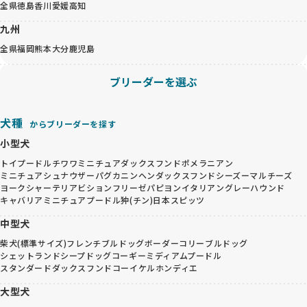
全県
徳島
香川
愛媛
高知
九州
全県
福岡
熊本
大分
鹿児島
ブリーダーを選ぶ
犬種
からブリーダーを探す
小型犬
トイプードル
チワワ
ミニチュアダックスフンド
ポメラニアン
ミニチュアシュナウザー
パグ
カニンヘンダックスフンド
シーズー
マルチーズ
ヨークシャーテリア
ビションフリーゼ
パピヨン
イタリアングレーハウンド
キャバリア
ミニチュアプードル
狆(チン)
日本スピッツ
中型犬
柴犬(標準サイズ)
フレンチブルドッグ
ボーダーコリー
ブルドッグ
シェットランドシープドッグ
コーギー
ミディアムプードル
スタンダードダックスフンド
コーイケルホンディエ
大型犬