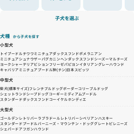
子犬を選ぶ
犬種
から子犬を探す
小型犬
トイプードル
チワワ
ミニチュアダックスフンド
ポメラニアン
ミニチュアシュナウザー
パグ
カニンヘンダックスフンド
シーズー
マルチーズ
ヨークシャーテリア
ビションフリーゼ
パピヨン
イタリアングレーハウンド
キャバリア
ミニチュアプードル
狆(チン)
日本スピッツ
中型犬
柴犬(標準サイズ)
フレンチブルドッグ
ボーダーコリー
ブルドッグ
シェットランドシープドッグ
コーギー
ミディアムプードル
スタンダードダックスフンド
コーイケルホンディエ
大型犬
ゴールデンレトリバー
ラブラドールレトリバー
シベリアンハスキー
スタンダードプードル
バーニーズ・マウンテン・ドッグ
グレートピレニーズ
シェパード
アフガンハウンド