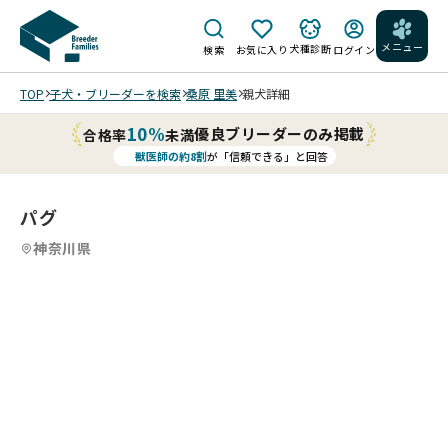
メニュー
犬種診断
検索
お気に入り
ログイン
TOP
子犬・ブリーダーを検索
桑原 里美
親犬詳細
10%
優良ブリーダーのみ掲載
合格率
未満
獣医師の約8割
が「信頼できる」と回答
パグ
神奈川県
4
4
4
4
/
/