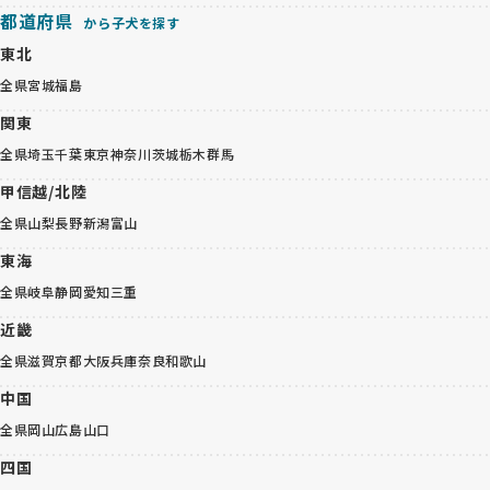
都道府県
から子犬を探す
東北
全県
宮城
福島
関東
全県
埼玉
千葉
東京
神奈川
茨城
栃木
群馬
甲信越/北陸
全県
山梨
長野
新潟
富山
東海
全県
岐阜
静岡
愛知
三重
近畿
全県
滋賀
京都
大阪
兵庫
奈良
和歌山
中国
全県
岡山
広島
山口
四国