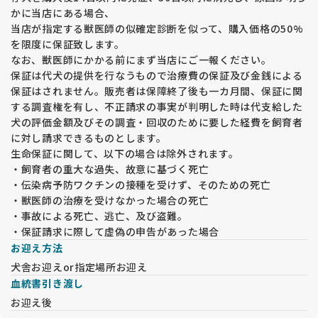
かに当店にある場合、
当店が指定する獣医師の似確定診断を似って、購入価格の50%
を限度に保証致します。
なお、獣医師にかかる前にまず当店にご一報ください。
保証は代犬の提供を行なうもので治療費の保証及び金銭による
保証はされません。販売者は保障終了後も一カ月間、保証に関
する調査権を有し、不正請求の事実が判明した時は代支給した
犬の評価金額及びその調査・回収のために要した経費を飼育者
に対し請求できるものとします。
生命保証に関して、以下の場合は除外されます。
・飼育者の重大な過失、故意に基づく死亡
・伝染病予防ワクチンの接種を受けず、そのための死亡
・獣医師の治療を受けなかった場合の死亡
・事故による死亡、逃亡、及び盗難。
・保証請求に際して虚偽の申告があった場合
お迎え方法
犬舎お迎えor指定場所お迎え
血統書引き渡し
お迎え後