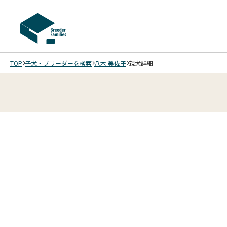
TOP
子犬・ブリーダーを検索
八木 美佐子
親犬詳細
2