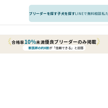
ブリーダーを探す
子犬を探す
LINEで無料相談
私
10%
優良ブリーダーのみ掲載
合格率
未満
獣医師の約8割
が「信頼できる」と回答