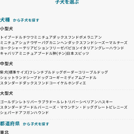
子犬を選ぶ
犬種
から子犬を探す
小型犬
トイプードル
チワワ
ミニチュアダックスフンド
ポメラニアン
ミニチュアシュナウザー
パグ
カニンヘンダックスフンド
シーズー
マルチーズ
ヨークシャーテリア
ビションフリーゼ
パピヨン
イタリアングレーハウンド
キャバリア
ミニチュアプードル
狆(チン)
日本スピッツ
中型犬
柴犬(標準サイズ)
フレンチブルドッグ
ボーダーコリー
ブルドッグ
シェットランドシープドッグ
コーギー
ミディアムプードル
スタンダードダックスフンド
コーイケルホンディエ
大型犬
ゴールデンレトリバー
ラブラドールレトリバー
シベリアンハスキー
スタンダードプードル
バーニーズ・マウンテン・ドッグ
グレートピレニーズ
シェパード
アフガンハウンド
都道府県
から子犬を探す
東北