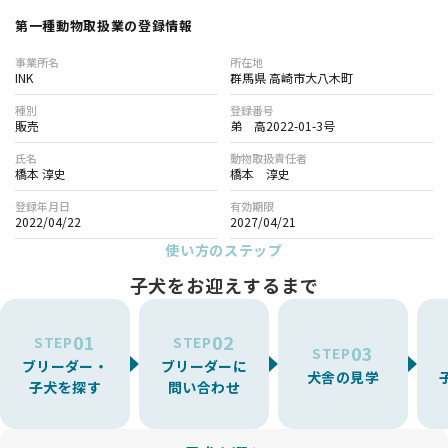
第一種動物取扱業の登録情報
事業所名
所在地
INK
群馬県 高崎市大八木町
種別
登録番号
販売
弟 高2022-01-3号
氏名
動物取扱責任者
橋本 淳史
橋本 淳史
登録年月日
有効期限
2022/04/22
2027/04/21
使い方のステップ
子犬をお迎えするまで
01
02
STEP
STEP
03
STEP
ブリーダー・
ブリーダーに
犬舎の見学
子犬を探す
問い合わせ