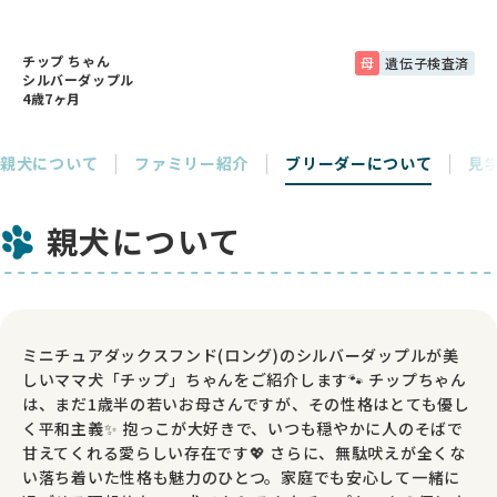
チップ ちゃん
母
遺伝子検査済
シルバーダップル
4歳7ヶ月
親犬について
ファミリー紹介
ブリーダーについて
見
親犬について
ミニチュアダックスフンド(ロング)のシルバーダップルが美
しいママ犬「チップ」ちゃんをご紹介します🐾 チップちゃん
は、まだ1歳半の若いお母さんですが、その性格はとても優し
く平和主義✨ 抱っこが大好きで、いつも穏やかに人のそばで
甘えてくれる愛らしい存在です💖 さらに、無駄吠えが全くな
い落ち着いた性格も魅力のひとつ。家庭でも安心して一緒に