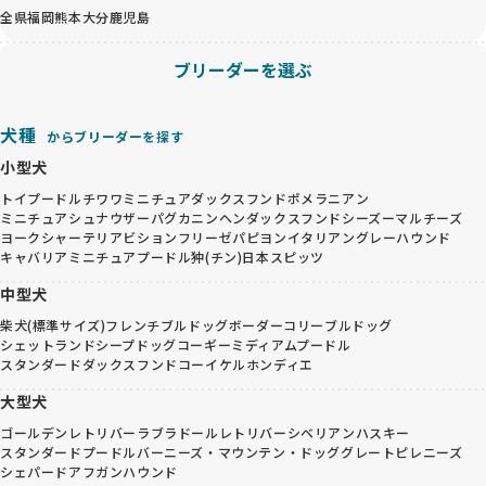
全県
福岡
熊本
大分
鹿児島
ブリーダーを選ぶ
犬種
からブリーダーを探す
小型犬
トイプードル
チワワ
ミニチュアダックスフンド
ポメラニアン
ミニチュアシュナウザー
パグ
カニンヘンダックスフンド
シーズー
マルチーズ
ヨークシャーテリア
ビションフリーゼ
パピヨン
イタリアングレーハウンド
キャバリア
ミニチュアプードル
狆(チン)
日本スピッツ
中型犬
柴犬(標準サイズ)
フレンチブルドッグ
ボーダーコリー
ブルドッグ
シェットランドシープドッグ
コーギー
ミディアムプードル
スタンダードダックスフンド
コーイケルホンディエ
大型犬
ゴールデンレトリバー
ラブラドールレトリバー
シベリアンハスキー
スタンダードプードル
バーニーズ・マウンテン・ドッグ
グレートピレニーズ
シェパード
アフガンハウンド