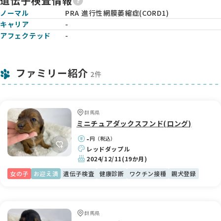
遺伝子検査情報
ノーマル
PRA 進行性網膜萎縮症(CORD1)
キャリア
-
アフェクテッド
-
ファミリー紹介
2件
群馬県
ミニチュアダックスフンド(ロング)
-
円（税込）
レッドダップル
2024/12/11
(19か月)
女の子
お迎え済
遺伝子検査
健康診断
ワクチン接種
親犬登録
群馬県