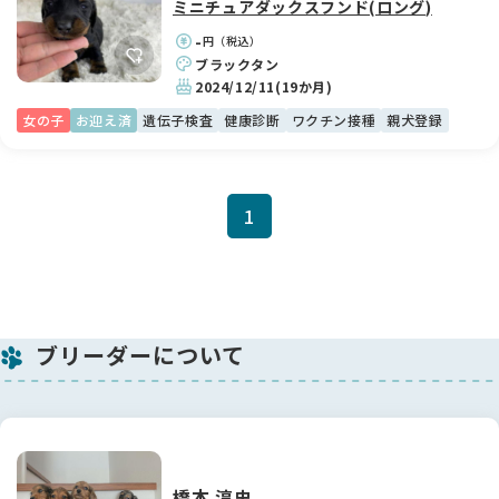
ミニチュアダックスフンド(ロング)
-
円（税込）
ブラックタン
2024/12/11
(19か月)
女の子
お迎え済
遺伝子検査
健康診断
ワクチン接種
親犬登録
1
ブリーダーについて
橋本 淳史