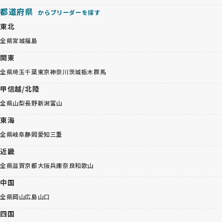
都道府県
からブリーダーを探す
東北
全県
宮城
福島
関東
全県
埼玉
千葉
東京
神奈川
茨城
栃木
群馬
甲信越/北陸
全県
山梨
長野
新潟
富山
東海
全県
岐阜
静岡
愛知
三重
近畿
全県
滋賀
京都
大阪
兵庫
奈良
和歌山
中国
全県
岡山
広島
山口
四国