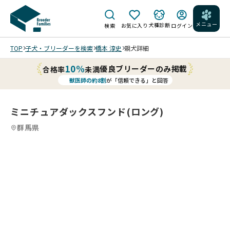
メニュー
犬種診断
検索
お気に入り
ログイン
TOP
子犬・ブリーダーを検索
橋本 淳史
親犬詳細
10%
優良ブリーダーのみ掲載
合格率
未満
獣医師の約8割
が「信頼できる」と回答
ミニチュアダックスフンド(ロング)
群馬県