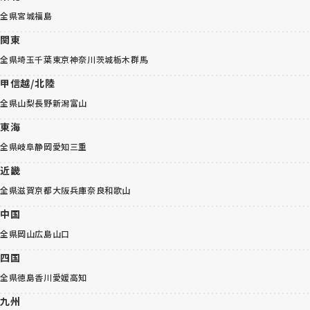
全県
宮城
福島
関東
全県
埼玉
千葉
東京
神奈川
茨城
栃木
群馬
甲信越/北陸
全県
山梨
長野
新潟
富山
東海
全県
岐阜
静岡
愛知
三重
近畿
全県
滋賀
京都
大阪
兵庫
奈良
和歌山
中国
全県
岡山
広島
山口
四国
全県
徳島
香川
愛媛
高知
九州