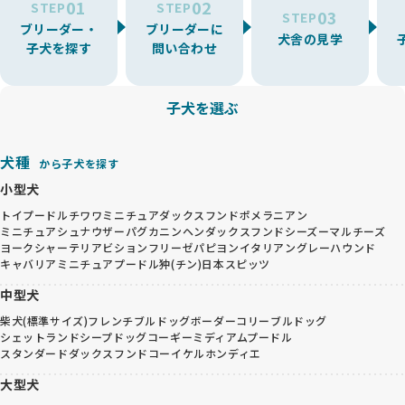
01
02
STEP
STEP
03
STEP
ブリーダー・
ブリーダーに
犬舎の見学
子犬を探す
問い合わせ
子犬を選ぶ
犬種
から子犬を探す
小型犬
トイプードル
チワワ
ミニチュアダックスフンド
ポメラニアン
ミニチュアシュナウザー
パグ
カニンヘンダックスフンド
シーズー
マルチーズ
ヨークシャーテリア
ビションフリーゼ
パピヨン
イタリアングレーハウンド
キャバリア
ミニチュアプードル
狆(チン)
日本スピッツ
中型犬
柴犬(標準サイズ)
フレンチブルドッグ
ボーダーコリー
ブルドッグ
シェットランドシープドッグ
コーギー
ミディアムプードル
スタンダードダックスフンド
コーイケルホンディエ
大型犬