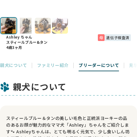
Ashley ちゃん
母
遺伝子検査済
スティールブルー&タン
4歳3ヶ月
親犬について
ファミリー紹介
ブリーダーについて
見
親犬について
スティールブルー＆タンの美しい毛色と正統派ヨーキーの品
のあるお顔が魅力的なママ犬「Ashley」ちゃんをご紹介しま
す🐾 Ashleyちゃんは、とても明るく元気で、少し食いしん坊