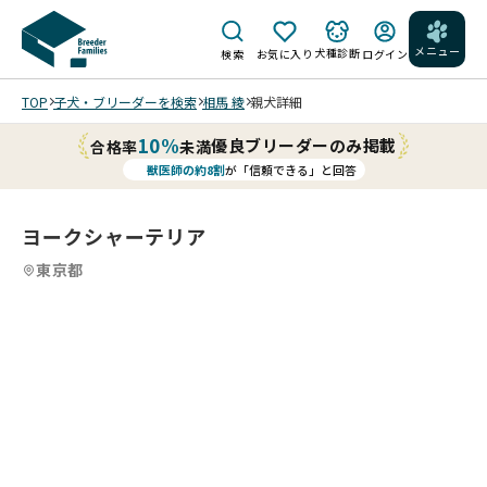
メニュー
犬種診断
検索
お気に入り
ログイン
TOP
子犬・ブリーダーを検索
相馬 綾
親犬詳細
10%
優良ブリーダーのみ掲載
合格率
未満
獣医師の約8割
が「信頼できる」と回答
ヨークシャーテリア
東京都
4
4
4
4
/
/