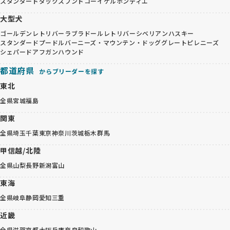
スタンダードダックスフンド
コーイケルホンディエ
大型犬
ゴールデンレトリバー
ラブラドールレトリバー
シベリアンハスキー
スタンダードプードル
バーニーズ・マウンテン・ドッグ
グレートピレニーズ
シェパード
アフガンハウンド
都道府県
からブリーダーを探す
東北
全県
宮城
福島
関東
全県
埼玉
千葉
東京
神奈川
茨城
栃木
群馬
甲信越/北陸
全県
山梨
長野
新潟
富山
東海
全県
岐阜
静岡
愛知
三重
近畿
全県
滋賀
京都
大阪
兵庫
奈良
和歌山