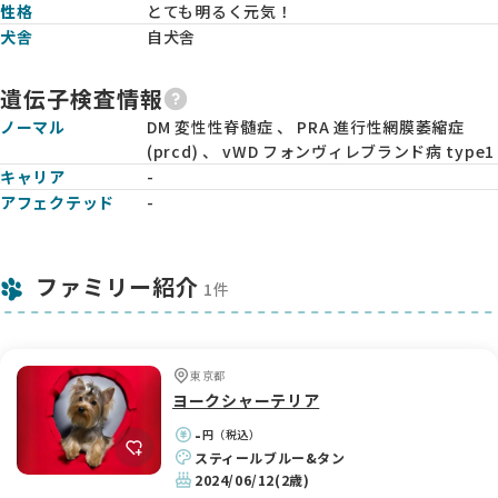
性格
とても明るく元気！
犬舎
自犬舎
遺伝子検査情報
ノーマル
DM 変性性脊髄症 、 PRA 進行性網膜萎縮症
(prcd) 、 vWD フォンヴィレブランド病 type1
キャリア
-
アフェクテッド
-
ファミリー紹介
1件
東京都
ヨークシャーテリア
-
円（税込）
スティールブルー&タン
2024/06/12
(2歳)