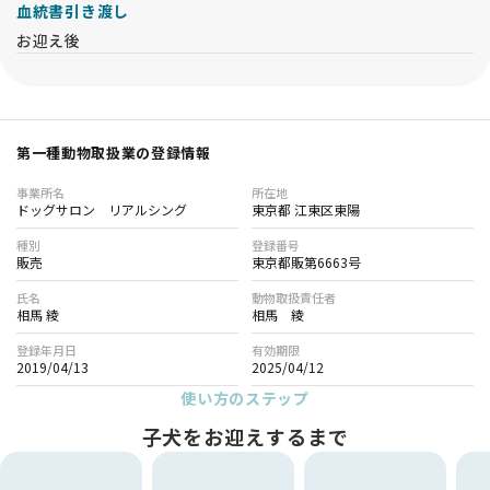
血統書引き渡し
お迎え後
第一種動物取扱業の登録情報
事業所名
所在地
ドッグサロン リアルシング
東京都 江東区東陽
種別
登録番号
販売
東京都販第6663号
氏名
動物取扱責任者
相馬 綾
相馬 綾
登録年月日
有効期限
2019/04/13
2025/04/12
使い方のステップ
子犬をお迎えするまで