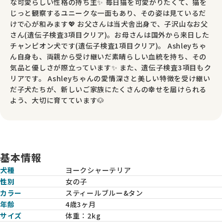
な可愛らしい性格の持ち主✨ 毎日猫を可愛がりたくて、猫を
じっと観察するユニークな一面もあり、その姿は見ているだ
けで心が和みます💖 お父さんは当犬舎出身で、子沢山なお父
さん(遺伝子検査3項目クリア)。お母さんは国外から来日した
チャンピオン犬です(遺伝子検査1項目クリア)。 Ashleyちゃ
ん自身も、両親から受け継いだ素晴らしい血統を持ち、その
気品と優しさが際立っています✨ また、遺伝子検査3項目もク
リアです。 Ashleyちゃんの愛情深さと美しい特徴を受け継い
だ子犬たちが、新しいご家族にたくさんの幸せを届けられる
よう、大切に育てています🐶
基本情報
犬種
ヨークシャーテリア
性別
女の子
カラー
スティールブルー&タン
年齢
4歳3ヶ月
サイズ
体重：
2kg