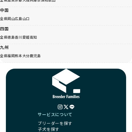
中国
全県
岡山
広島
山口
四国
全県
徳島
香川
愛媛
高知
九州
全県
福岡
熊本
大分
鹿児島
サービスについて
ブリーダーを探す
子犬を探す