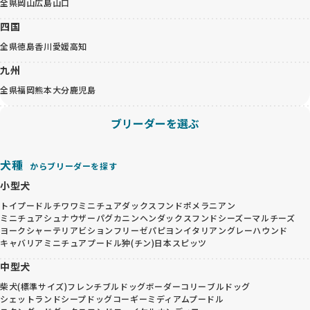
全県
岡山
広島
山口
四国
全県
徳島
香川
愛媛
高知
九州
全県
福岡
熊本
大分
鹿児島
ブリーダーを選ぶ
犬種
からブリーダーを探す
小型犬
トイプードル
チワワ
ミニチュアダックスフンド
ポメラニアン
ミニチュアシュナウザー
パグ
カニンヘンダックスフンド
シーズー
マルチーズ
ヨークシャーテリア
ビションフリーゼ
パピヨン
イタリアングレーハウンド
キャバリア
ミニチュアプードル
狆(チン)
日本スピッツ
中型犬
柴犬(標準サイズ)
フレンチブルドッグ
ボーダーコリー
ブルドッグ
シェットランドシープドッグ
コーギー
ミディアムプードル