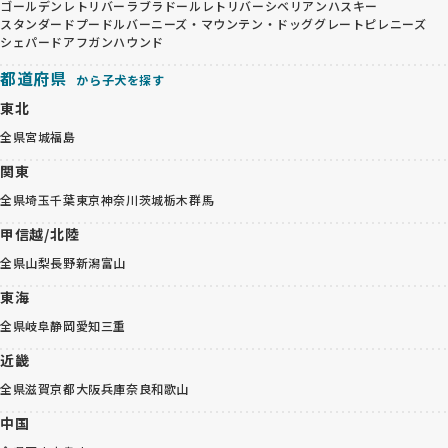
ゴールデンレトリバー
ラブラドールレトリバー
シベリアンハスキー
スタンダードプードル
バーニーズ・マウンテン・ドッグ
グレートピレニーズ
シェパード
アフガンハウンド
都道府県
から子犬を探す
東北
全県
宮城
福島
関東
全県
埼玉
千葉
東京
神奈川
茨城
栃木
群馬
甲信越/北陸
全県
山梨
長野
新潟
富山
東海
全県
岐阜
静岡
愛知
三重
近畿
全県
滋賀
京都
大阪
兵庫
奈良
和歌山
中国