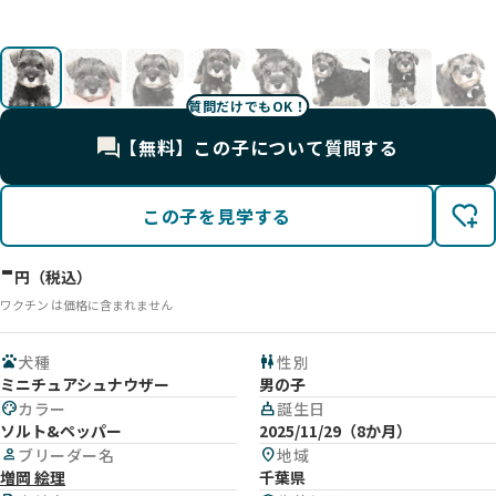
影
影
影
影
影
影
影
影
質問だけでもOK！
【無料】この子について質問する
この子を見学する
-
円（税込）
ワクチン は価格に含まれません
pets
犬種
wc
性別
ミニチュアシュナウザー
男の子
palette
カラー
cake
誕生日
ソルト&ペッパー
2025/11/29（8か月）
person
ブリーダー名
location_on
地域
増岡 絵理
千葉県