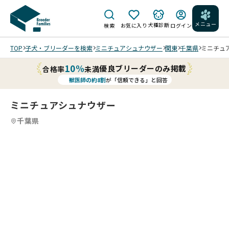
メニュー
犬種診断
検索
お気に入り
ログイン
TOP
子犬・ブリーダーを検索
ミニチュアシュナウザー
関東
千葉県
ミニチュア
10%
優良ブリーダーのみ掲載
合格率
未満
獣医師の約8割
が「信頼できる」と回答
ミニチュアシュナウザー
千葉県
8
4
8
5
8
6
8
7
8
8
8
8
/
/
/
/
/
/
202
202
202
202
202
202
202
202
6/0
6/0
6/0
6/0
6/0
6/0
6/0
6/0
1/2
1/2
1/2
1/2
1/1
1/1
1/1
1/1
9 撮
9 撮
9 撮
9 撮
5 撮
5 撮
5 撮
5 撮