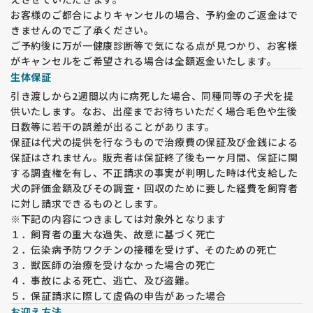
お客様のご都合によりキャンセルの場合、予約金のご返金はで
きませんのでご了承ください。
ご予約後に万が一健康診断等で気になる点が見つかり、お客様
がキャンセルをご希望される場合は全額返金いたします。
生体保証
引き渡しから2週間以内に病死した場合、同種同等の子犬を提
供いたします。なお、出産までお待ちいただく場合毛色や生後
日数等に若干の誤差が出ることがあります。
保証は代犬の提供を行なうもので治療費の保証及び金銭による
保証はされません。販売者は保証終了後も一ヶ月間、保証に関
する調査権を有し、不正請求の事実が判明した時は代支給した
犬の評価金額及びその調査・回収のために要した経費を飼育者
に対し請求できるものとします。
※下記の内容につきましては対象外となります
１．飼育者の重大な過失、故意に基づく死亡
２．伝染病予防ワクチンの接種を受けず、そのための死亡
３．獣医師の治療を受けなかった場合の死亡
４．事故による死亡、逃亡、及び盗難。
５．保証請求に際して虚偽の申告があった場合
お迎え方法