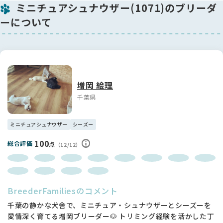
ミニチュアシュナウザー(1071)のブリーダ
おもちゃ遊びが大好きで、遊びスイッチが入ると全力で楽しむ
元気いっぱいボーイです😊
ーについて
そして、褒められると尻尾がピーンと上がって、「どう？でき
たでしょ？」と言わんばかりのキリっとした表情を見せてくれ
るのが、この子のたまらなく可愛いポイントです🩵
🌱 日々の成長
毎日よく遊び、よく動き、健やかに成長しています。
増岡 絵理
人とのコミュニケーションも上手で、これからますます表情豊
かで賢いシュナウザーらしさが出てきそうです✨
千葉県
この子を家族としてたくさん褒めて、たくさん遊んでくださる
ミニチュアシュナウザー
シーズー
素敵なご縁を心よりお待ちしております🍀
気になることがございましたら、お気軽にお問い合わせくださ
100
総合評価
点
い。
（12/12）
BreederFamiliesのコメント
千葉の静かな犬舎で、ミニチュア・シュナウザーとシーズーを
愛情深く育てる増岡ブリーダー🐶 トリミング経験を活かした丁