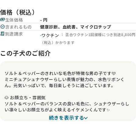
価格（税込）
payments
生体価格
- 円
check_circle
含まれるもの
健康診断、血統書、マイクロチップ
receipt_long
別途請求
： 混合ワクチン1回接種につき別途8,800円
ワクチン
（税込）かかります
この子犬のご紹介
ソルト＆ペッパーのきれいな毛色が特徴な男の子です🩵
ミニチュアシュナウザーらしい表情が魅力の、水色リボンく
ん。元気いっぱいで、毎日楽しそうに過ごしています。
🐶 お顔立ち・雰囲気
ソルト＆ペッパーのバランスの良い毛色に、シュナウザーらし
い凛々しいお顔立ちがよく映えるイケメンくんです✨
可愛らしさの中にも、男の子らしいキリっと感があり、将来が
続きを表示する
とても楽しみなタイプです。
🧸 性格・遊びの様子