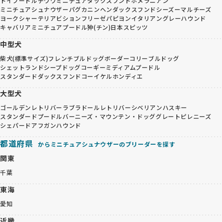
トイプードル
チワワ
ミニチュアダックスフンド
ポメラニアン
ミニチュアシュナウザー
パグ
カニンヘンダックスフンド
シーズー
マルチーズ
ヨークシャーテリア
ビションフリーゼ
パピヨン
イタリアングレーハウンド
キャバリア
ミニチュアプードル
狆(チン)
日本スピッツ
中型犬
柴犬(標準サイズ)
フレンチブルドッグ
ボーダーコリー
ブルドッグ
シェットランドシープドッグ
コーギー
ミディアムプードル
スタンダードダックスフンド
コーイケルホンディエ
大型犬
ゴールデンレトリバー
ラブラドールレトリバー
シベリアンハスキー
スタンダードプードル
バーニーズ・マウンテン・ドッグ
グレートピレニーズ
シェパード
アフガンハウンド
都道府県
からミニチュアシュナウザーのブリーダーを探す
関東
千葉
東海
愛知
近畿