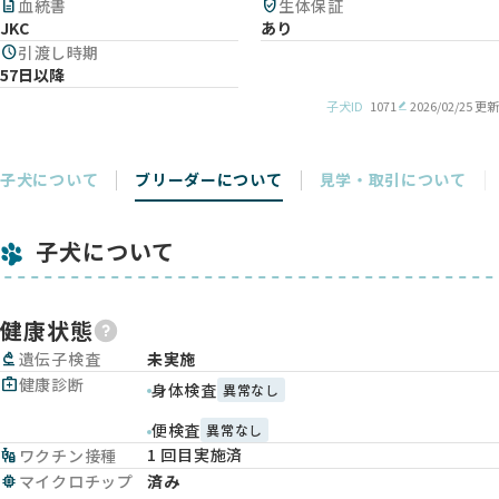
description
血統書
verified_user
生体保証
JKC
あり
schedule
引渡し時期
57日以降
子犬ID
1071
2026/02/25 更新
子犬について
ブリーダーについて
見学・取引について
子犬について
健康状態
biotech
遺伝子検査
未実施
medical_services
健康診断
身体検査
異常なし
便検査
異常なし
1 回目実施済
vaccines
ワクチン接種
memory
マイクロチップ
済み