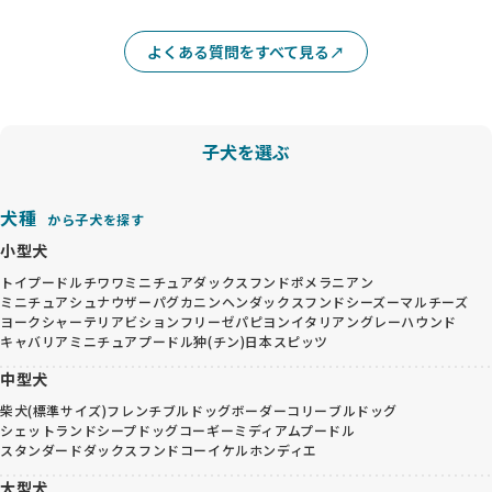
よくある質問をすべて見る
子犬を選ぶ
犬種
から子犬を探す
小型犬
トイプードル
チワワ
ミニチュアダックスフンド
ポメラニアン
ミニチュアシュナウザー
パグ
カニンヘンダックスフンド
シーズー
マルチーズ
ヨークシャーテリア
ビションフリーゼ
パピヨン
イタリアングレーハウンド
キャバリア
ミニチュアプードル
狆(チン)
日本スピッツ
中型犬
柴犬(標準サイズ)
フレンチブルドッグ
ボーダーコリー
ブルドッグ
シェットランドシープドッグ
コーギー
ミディアムプードル
スタンダードダックスフンド
コーイケルホンディエ
大型犬