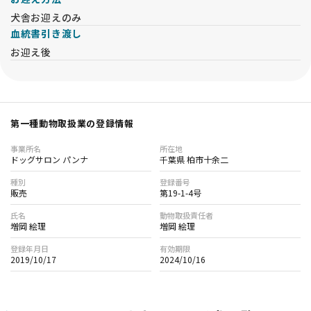
犬舎お迎えのみ
血統書引き渡し
お迎え後
第一種動物取扱業の登録情報
事業所名
所在地
ドッグサロン パンナ
千葉県 柏市十余二
種別
登録番号
販売
第19-1-4号
氏名
動物取扱責任者
増岡 絵理
増岡 絵理
登録年月日
有効期限
2019/10/17
2024/10/16