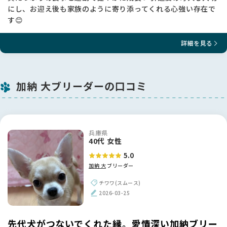
にし、お迎え後も家族のように寄り添ってくれる心強い存在で
す😊
詳細を見る
加納 大ブリーダーの口コミ
兵庫県
40代 女性
5.0
加納 大
ブリーダー
チワワ(スムース)
2026-03-25
先代犬がつないでくれた縁。愛情深い加納ブリー