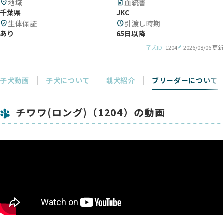
location_on
地域
description
血統書
千葉県
JKC
verified_user
生体保証
schedule
引渡し時期
あり
65日以降
子犬ID
1204
2026/08/06 更新
子犬動画
子犬について
親犬紹介
ブリーダーについて
チワワ(ロング)（1204）の動画