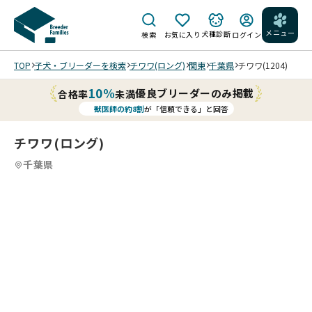
メニュー
犬種診断
検索
お気に入り
ログイン
TOP
子犬・ブリーダーを検索
チワワ(ロング)
関東
千葉県
チワワ(1204)
10%
優良ブリーダーのみ掲載
合格率
未満
獣医師の約8割
が「信頼できる」と回答
チワワ(ロング)
千葉県
5
25
5
25
6
25
7
25
8
25
9
10
25
11
25
12
25
13
25
14
25
15
25
16
25
17
25
18
25
19
25
20
25
21
25
22
25
23
25
24
25
25
25
25
25
生
/
/
/
/
/
/
/
/
/
/
/
/
/
/
/
/
/
/
/
/
/
/
横姿
202
後
202
07/
202
🐾ア
生
6/0
162
6/0
生
07/
08/
07/
07/
23
6/0
ップ
202
後
7/1
日
7/0
後
07/
23
03
08/
08/
生後
28
28
撮
7/1
生後
ルヘ
6/0
147
生後
3 撮
。
8 撮
162
28
撮
生後
03
03
188
撮影
ベ
影
8 撮
202
147
ッド
6/2
日
152
生後
202
影
202
ハ
202
影
日
ベ
影
188
見
リ
日。
生後
ッ
リ
影
6/0
日。
が分
3 撮
。
日。
167
6/0
可
6/0
ン
6/0
見
。
ッ
👀
日。
上
ラ
随分
182
ド
ラ
伏
7/1
185
かり
影
背
185
日。
7/1
愛
7/1
サ
7/0
上
背
ド
つ
ハン
げ
ッ
レッ
日。
を
07/
ッ
せ
8 撮
0g
ま
お
中
0g
ハン
3 撮
い
3 撮
ム
8 撮
げ
中
の
ぶ
サム
た
ク
ドが
ハン
か
28
ク
た
影
の小
す。
や
色
の小
サム
影
男
影
な
影
た
色
上
っ
ボー
感
ス
出て
サム
じ
横
ス
感
横
ぶり
脚短
つ
具
ぶり
ボー
横
の
横
子
横
感
具
で
て
イで
じ
中
来ま
ボー
る
姿
中
じ
姿
で
いで
中
合
で
イで
姿
子
姿
で
顔
じ
合