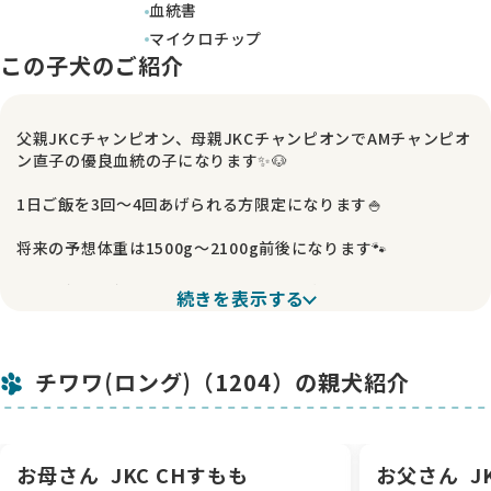
血統書
マイクロチップ
この子犬のご紹介
父親JKCチャンピオン、母親JKCチャンピオンでAMチャンピオ
ン直子の優良血統の子になります✨🐶
1日ご飯を3回〜4回あげられる方限定になります🍚
将来の予想体重は1500g〜2100g前後になります🐾
同じ父親・母親から生まれたお兄ちゃん犬、JKCチャンピオン
続きを表示する
の楓磨をご覧いただくと、将来の姿をある程度イメージしてい
ただけると思います🏆✨
チワワ(ロング)（1204）の親犬紹介
また、楓磨がPRA及び神経セロイドリポフスチンでクリアーの
ため、この子も発症の危険はありません🧬
お引き渡しまでお時間がかかる場合があります。ご理解・ご了
お母さん
JKC CHすもも
お父さん
J
承のほどよろしくお願いいたします🙇‍♀️