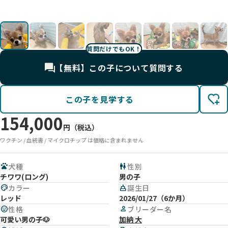
📷
📷
す
🐶
〜
した
イ
🛌
🐾
〜
🐶
🐾
す。
す
🍪
。
す。
す🐶
🐾
🐶
🐾
す。
🌼
🐶
。
質問だけでもOK！
【無料】この子について質問する
この子を見学する
154,000
円（税込）
ワクチン / 血統書 / マイクロチップ は価格に含まれません
pets
犬種
wc
性別
チワワ(ロング)
男の子
palette
カラー
cake
誕生日
レッド
2026/01/27（6か月）
mood
性格
person
ブリーダー名
可愛い男の子🐶
加納 大