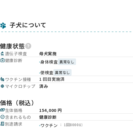
子犬について
健康状態
biotech
遺伝子検査
母犬実施
medical_services
健康診断
身体検査
異常なし
便検査
異常なし
1 回目実施済
vaccines
ワクチン接種
memory
マイクロチップ
済み
価格（税込）
payments
生体価格
154,000 円
check_circle
含まれるもの
健康診断
receipt_long
別途請求
： 1回8000💴
ワクチン