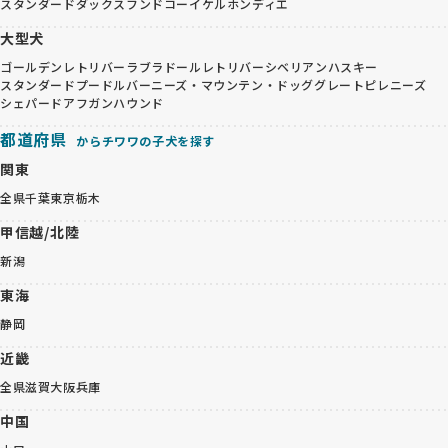
スタンダードダックスフンド
コーイケルホンディエ
大型犬
ゴールデンレトリバー
ラブラドールレトリバー
シベリアンハスキー
スタンダードプードル
バーニーズ・マウンテン・ドッグ
グレートピレニーズ
シェパード
アフガンハウンド
都道府県
からチワワの子犬を探す
関東
全県
千葉
東京
栃木
甲信越/北陸
新潟
東海
静岡
近畿
全県
滋賀
大阪
兵庫
中国