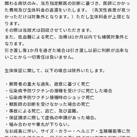
事前に見学の変更をご連絡ください。
関わる病状のみ、当方指定獣医の診断に基づき、医師にかかっ
た費用及び生体料金の返還をいたします。（先天性疾患が見つ
【見学の注意点】
かっただけは対象外となります。）ただし生体料金が上限とな
・購入を前提とした方のみ見学を受け付けています。 子犬を抱
ります。
きたい、見たいだけの方はご遠慮ください。
その際は当該犬は回収させていただきます。
・見学希望の子犬の兄弟犬はご希望に応じてご覧いただけます
また、低血糖による死亡、治療は1か月以内でも補償対象外と
が、他に生まれている子犬を見たいというご要望にはお応えで
なります。
きません。その場合、一度キャンセルし、改めて見学の申し込
引き渡し後1か月を過ぎた場合は引き渡し以前に判断が出来な
みをお願いします。
いことから一切責任は負いません。
・ドッグショーや外掛けの予定により、見学時間の変更やお断
りをする場合がございます。
生体保証に関して、以下の場合は除外いたします。
【予約に関するルール】
・飼育者の重大な過失、故意に基づく死亡
・見学申込順ではなく、 予約金の半額の入金順 で正式な予約
・伝染病予防ワクチンの接種を受けづに死亡した場合
となります。見学時に予約希望をお伝えいただいても、入金が
・伝染病予防ワクチン接種時のショック死亡
ない場合は予約とみなしません。
・獣医師の診断を受けなかった場合の死亡
・見学日時の変更を希望された場合、後からの申し込みと同様
・事故による死亡、逃亡、及び盗難。
の対応となります。
・保証請求に際して虚偽の申請があった場合。
・噛み合わせや睾丸が下りない。
【その他注意事項】
なお成長に伴い、サイズ・カラー・ヘルニア・生殖機能等に欠
・アパートや共同住宅にお住まいの場合、 動物飼育可能な証明