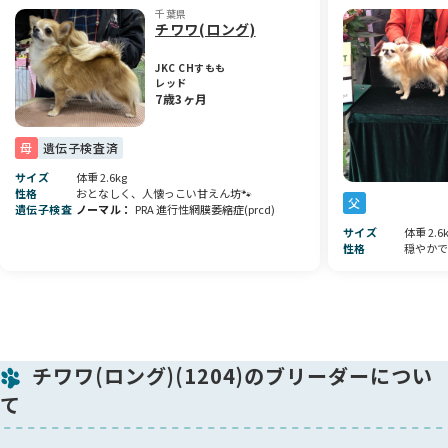
千葉県
チワワ(ロング)
JKC CHすもも
レッド
7歳3ヶ月
母
遺伝子検査済
サイズ
体重 2.6kg
性格
おとなしく、人懐っこい甘えん坊🐾
父
遺伝子検査
ノーマル
PRA 進行性網膜萎縮症(prcd)
サイズ
体重 2.6
性格
穏やかで
チワワ(ロング)(1204)のブリーダーについ
て