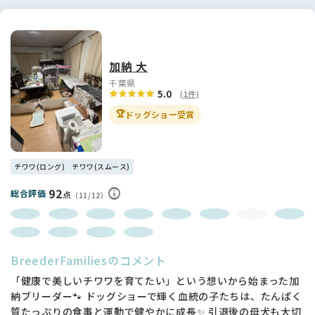
加納 大
千葉県
5.0
(1件)
🏆
ドッグショー受賞
チワワ(ロング)
チワワ(スムース)
92
総合評価
点
（11/12）
BreederFamiliesのコメント
「健康で美しいチワワを育てたい」という想いから始まった加
納ブリーダー🐾 ドッグショーで輝く血統の子たちは、たんぱく
質たっぷりの食事と運動で健やかに成長✨ 引退後の母犬も大切