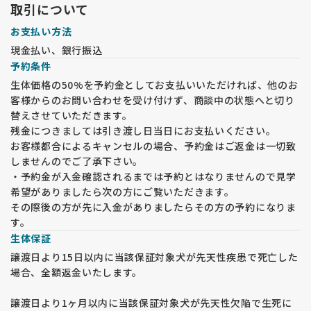
ご覧いただけます。
取引について
お支払い方法
【見学予約の手続き】
現金払い、銀行振込
・見学は申込順に整理して対応いたします。日時未定の方は優
予約条件
先されませんので、必ず日時を指定してください。後から日時
を指定された方が優先される場合があります。
生体価格の50%を予約金としてお支払いいただければ、他のお
・見学日時の最終受付は 15時 です。
客様からのお問い合わせを受け付けず、商談中の状態へと切り
・見学の際は 人数や来舎方法 を事前に確認し、確定された方
替えさせていただきます。
にのみ住所の近隣案内をお伝えします。
残金につきましては引き渡し日当日にお支払いください。
・ナビに当犬舎の住所が出ないため、指定の近隣住所でご案内
お客様都合によるキャンセルの場合、予約金はご返金は一切致
します。
しませんのでご了承下さい。
・駐車場は1台分のみです。周辺に有料駐車場はありませんの
・予約金が入金確認されるまでは予約とはなりませんので見学
でご注意ください。
希望がありましたら次の方にご覧いただきます。
【健康管理と感染症対策】
その際後の方が先に入金がありましたらその方の予約になりま
・コロナウイルス感染症が5類に分類された後も、マスク着用
す。
をお願いしています。マスク未着用の場合、見学をお断りいた
生体保証
します。
譲渡日より15日以内に当該保証対象犬が先天性疾患で死亡した
・玄関で体温測定を行います。体温が37度以上の場合や咳など
場合、全額返金いたします。
の症状がある場合、見学をお断りすることがあります。
・見学当日および1週間以内に発熱や風邪症状がある場合は、
譲渡日より1ヶ月以内に当該保証対象犬が先天性欠陥で生死に