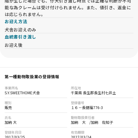
陥が生じた場合でも、仔犬引き渡し時点では正確な判断が不可
書 をご提示いただきます。ご提示がない場合は譲渡をお断りし
能な為クレームは受け付けられません。また、値引き、返金に
ます。
は応じられません。
・65歳以上の方やお一人暮らしの方は、将来の引受けが可能な
お迎え方法
方と同席いただき、承諾書に署名いただきます。（同居の親
犬舎お迎えのみ
族）
血統書引き渡し
・同業者の方は犬舎名を事前にご連絡ください。一度は犬舎に
お迎え後
お越しいただき、現物確認が必須です。これが難しい場合、譲
渡をお断りする場合があります。
【オンライン見学について】
・遠方の方を対象に、LINEを使用したオンライン見学を実施し
第一種動物取扱業の登録情報
ています。通常は関東地方（千葉県、東京都、神奈川県、埼玉
県、茨城県）の方は対象外となります。オンライン見学よりも
事業所名
所在地
実際にお越しいただくことを推奨しています。
S.Y.SWEETHOME犬舎
千葉県 長生郡長生村七井土
・オンライン見学では30分～1時間程度、子犬や親犬、兄弟
種別
登録番号
犬、犬舎の様子をお伝えします。
販売
１６－長健福776-3
・実施には事前の確認事項への回答が必要です。内容によって
氏名
動物取扱責任者
はお断りする場合もございます。
加納 大
加納 大 /加納 佐知子
登録年月日
有効期限
【オンライン見学時の注意事項】
2017/03/25
2027/03/24