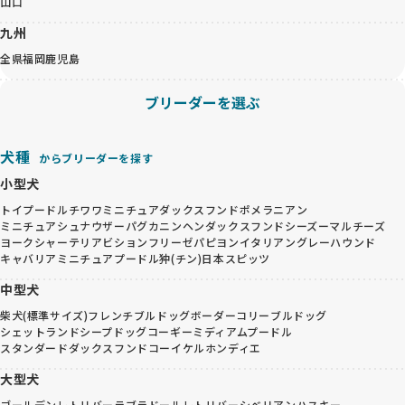
山口
九州
全県
福岡
鹿児島
ブリーダーを選ぶ
犬種
からブリーダーを探す
小型犬
トイプードル
チワワ
ミニチュアダックスフンド
ポメラニアン
ミニチュアシュナウザー
パグ
カニンヘンダックスフンド
シーズー
マルチーズ
ヨークシャーテリア
ビションフリーゼ
パピヨン
イタリアングレーハウンド
キャバリア
ミニチュアプードル
狆(チン)
日本スピッツ
中型犬
柴犬(標準サイズ)
フレンチブルドッグ
ボーダーコリー
ブルドッグ
シェットランドシープドッグ
コーギー
ミディアムプードル
スタンダードダックスフンド
コーイケルホンディエ
大型犬
ゴールデンレトリバー
ラブラドールレトリバー
シベリアンハスキー