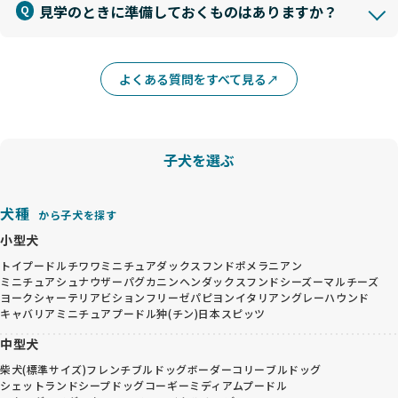
見学のときに準備しておくものはありますか？
よくある質問をすべて見る
子犬を選ぶ
犬種
から子犬を探す
小型犬
トイプードル
チワワ
ミニチュアダックスフンド
ポメラニアン
ミニチュアシュナウザー
パグ
カニンヘンダックスフンド
シーズー
マルチーズ
ヨークシャーテリア
ビションフリーゼ
パピヨン
イタリアングレーハウンド
キャバリア
ミニチュアプードル
狆(チン)
日本スピッツ
中型犬
柴犬(標準サイズ)
フレンチブルドッグ
ボーダーコリー
ブルドッグ
シェットランドシープドッグ
コーギー
ミディアムプードル