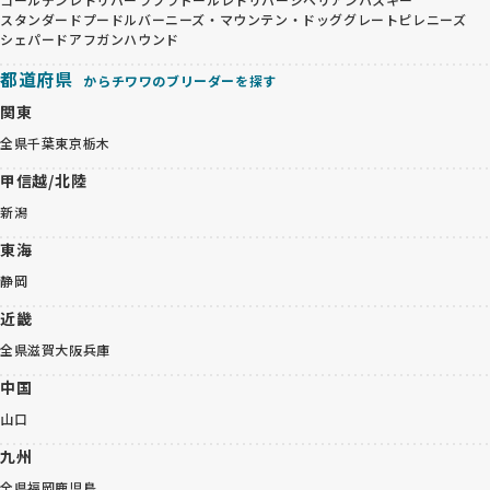
スタンダードプードル
バーニーズ・マウンテン・ドッグ
グレートピレニーズ
シェパード
アフガンハウンド
都道府県
からチワワのブリーダーを探す
関東
全県
千葉
東京
栃木
甲信越/北陸
新潟
東海
静岡
近畿
全県
滋賀
大阪
兵庫
中国
山口
九州
全県
福岡
鹿児島