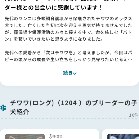
ダー様との出会いに感謝しています！
先代のワンコは多頭飼育崩壊から保護されたチワワのミックス
犬でした。亡くした当初は次を迎える勇気が持てませんでした
が、葬儀場や保護活動の方々と接する中で、命を慈しむ「バト
ン」を繋いでいきたいと思うようになりました。
先代への愛着から「次はチワワを」と考えましたが、今回はパ
ピーの頃からの成長や生い立ちをしっかり見守りたいと考え、
信頼できるブリーダーさんからお迎えすることを決めました。
続き
関西圏では理想のスムースコートチワワになかなか出会えず、
関東まで視野を広げて探したところ、加納ブリーダー様の子に
直感で「この子だ！」と確信しました🐶
加納さんは、お迎えにあたってのルールなど、最初は「少し厳
チワワ(ロング)（1204 ）のブリーダーの子
しいのかな？」と緊張しましたが、すべては子犬への深い愛情
犬紹介
ゆえ。理由を聞けば納得することばかりで、初めてのパピーを
10件
飼育する私にとって、細かく相談に乗っていただける体制は本
当に心強いです。
「甘やかしすぎだよ」と正直にアドバイスをいただける関係に
千葉県