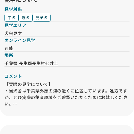
見学対象
子犬
親犬
兄弟犬
見学エリア
犬舎見学
オンライン見学
可能
場所
千葉県 長生郡長生村七井土
コメント
【実際の見学について】
・当犬舎は千葉県外房の海の近くに位置しています。遠方です
が、ぜひ実際の飼育環境をご確認いただくためにお越しくださ
い。
・見学は 子犬飼育部屋 にて行います。母犬や兄弟犬を必ずご覧
いただき、祖父母犬もご確認いただくことで、子犬の将来の姿
を想像しやすくなります。
・父犬については外交配が中心のため、写真や血統書の写しを