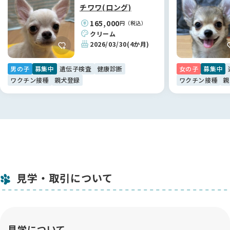
なれたことも、加納さんの真摯なお人柄のおかげだと感謝して
チワワ(ロング)
います。✨
165,000
円（税込）
クリーム
【BreederFamiliesへ】
2026/03/30
(4か月)
加納ブリーダー様との素敵なご縁を繋いでくれたのが、
BreederFamiliesでした！Instagramのリールがきっかけでし
男の子
募集中
遺伝子検査
健康診断
女の子
募集中
たが、サイトの「健全なブリーディング」への姿勢にとても安
ワクチン接種
親犬登録
ワクチン接種
親
心感を覚えました。
特に助かったのは、BreederFamiliesの方とLINEで直接繋がれ
る仕組みです😊
ブリーダーさん本人には少し聞きにくいような細かな質問も、
BreederFamiliesの方が間に入ってくださることでスムーズに
解決できました。
単なる仲介サイトではなく、お迎え側の不安に寄り添ってくれ
る素晴らしいプラットフォームです！利用して本当に良かった
見学・取引について
です。🐾
見学について