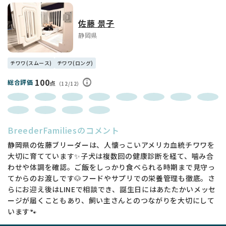
佐藤 景子
静岡県
チワワ(スムース)
チワワ(ロング)
100
総合評価
点
（12/12）
BreederFamiliesのコメント
静岡県の佐藤ブリーダーは、人懐っこいアメリカ血統チワワを
大切に育てています✨子犬は複数回の健康診断を経て、噛み合
わせや体調を確認。ご飯をしっかり食べられる時期まで見守っ
てからのお渡しです🐶フードやサプリでの栄養管理も徹底。さ
らにお迎え後はLINEで相談でき、誕生日にはあたたかいメッセ
ージが届くこともあり、飼い主さんとのつながりを大切にして
います🐾