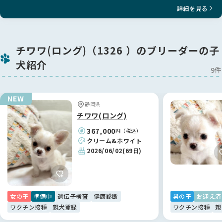
詳細を見る
チワワ(ロング)（1326 ）のブリーダーの子
犬紹介
9件
静岡県
チワワ(ロング)
367,000
円（税込）
クリーム&ホワイト
2026/06/02
(69日)
女の子
準備中
遺伝子検査
健康診断
男の子
お迎え済
ワクチン接種
親犬登録
ワクチン接種
親