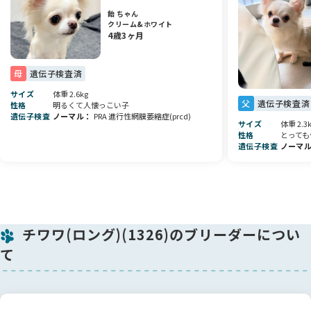
欠点はありません
飴 ちゃん
両親共にPRAクリア
クリーム&ホワイト
5種混合ワクチン接種済
4歳3ヶ月
マイクロチップ挿入済
母
遺伝子検査済
ごはんは1日3回食になります
オンライン見学対応しています
サイズ
体重 2.6kg
良いご縁に結ばれますように🍀
父
遺伝子検査済
性格
明るくて人懐っこい子
どうぞよろしくお願い致します🙇‍♀️🙇‍♀️🙇‍♀️
遺伝子検査
ノーマル
PRA 進行性網膜萎縮症(prcd)
サイズ
体重 2.3
性格
とっても
遺伝子検査
ノーマ
チワワ(ロング)(1326)のブリーダーについ
て