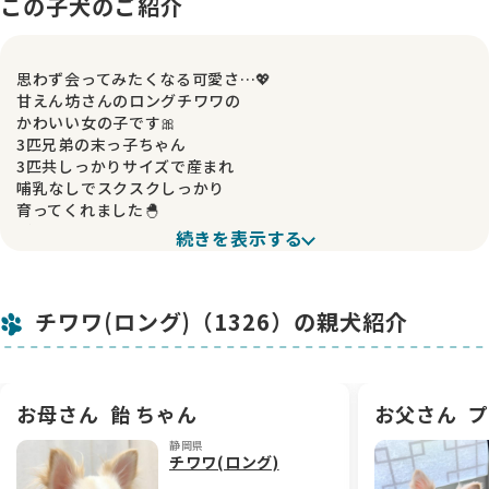
この子犬のご紹介
思わず会ってみたくなる可愛さ…💖
甘えん坊さんのロングチワワの
かわいい女の子です🎀
3匹兄弟の末っ子ちゃん
3匹共しっかりサイズで産まれ
哺乳なしでスクスクしっかり
育ってくれました🐣
ごはんの食べっぷりも素晴らしく
続きを表示する
頼もしさすら感じます
小さな体で一生懸命よじ登ってきて
「だっこして♡」
チワワ(ロング)（1326）の親犬紹介
と甘えてくる姿はたまりません♡
愛らしさと健やかさを
ぎゅっと詰め込んだような子です
この可愛さに会いに来てください𓂃𓈒𓏸
お母さん
飴 ちゃん
お父さん
プ
静岡県
普通サイズ予想(2.5㌔前後)
チワワ(ロング)
健康診断オールクリアです