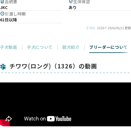
description
血統書
verified_user
生体保証
JKC
あり
schedule
引渡し時期
61日以降
子犬ID
1326
2026/05/21 更新
子犬動画
子犬について
親犬紹介
ブリーダーについて
チワワ(ロング)（1326）の動画