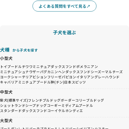
よくある質問をすべて見る
子犬を選ぶ
犬種
から子犬を探す
小型犬
トイプードル
チワワ
ミニチュアダックスフンド
ポメラニアン
ミニチュアシュナウザー
パグ
カニンヘンダックスフンド
シーズー
マルチーズ
ヨークシャーテリア
ビションフリーゼ
パピヨン
イタリアングレーハウンド
キャバリア
ミニチュアプードル
狆(チン)
日本スピッツ
中型犬
柴犬(標準サイズ)
フレンチブルドッグ
ボーダーコリー
ブルドッグ
シェットランドシープドッグ
コーギー
ミディアムプードル
スタンダードダックスフンド
コーイケルホンディエ
大型犬
ゴールデンレトリバー
ラブラドールレトリバー
シベリアンハスキー