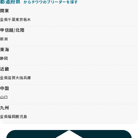
都道府県
からチワワのブリーダーを探す
関東
全県
千葉
東京
栃木
甲信越/北陸
新潟
東海
静岡
近畿
全県
滋賀
大阪
兵庫
中国
山口
九州
全県
福岡
鹿児島