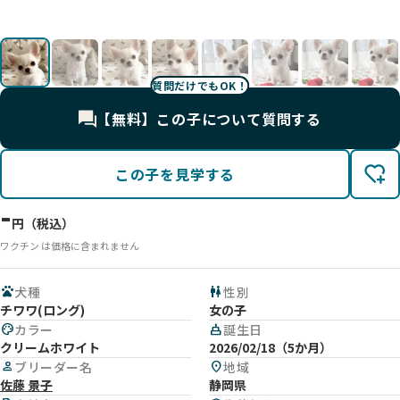
影
影
影
影
影
影
影
影
影
影
影
影
質問だけでもOK！
【無料】この子について質問する
この子を見学する
-
円（税込）
ワクチン は価格に含まれません
pets
犬種
wc
性別
チワワ(ロング)
女の子
palette
カラー
cake
誕生日
クリームホワイト
2026/02/18（5か月）
person
ブリーダー名
location_on
地域
佐藤 景子
静岡県