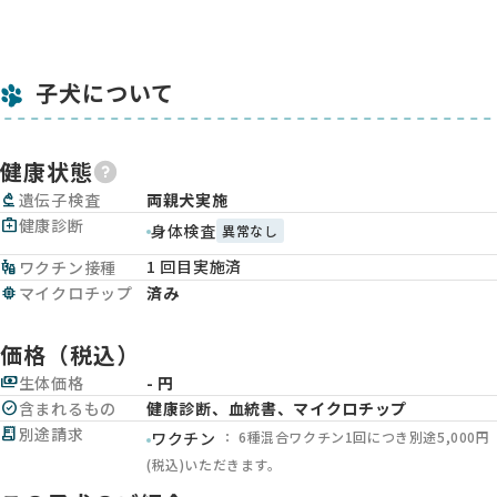
子犬について
健康状態
biotech
遺伝子検査
両親犬実施
medical_services
健康診断
身体検査
異常なし
1 回目実施済
vaccines
ワクチン接種
memory
マイクロチップ
済み
価格（税込）
payments
生体価格
- 円
check_circle
含まれるもの
健康診断、血統書、マイクロチップ
receipt_long
別途請求
： 6種混合ワクチン1回につき別途5,000円
ワクチン
(税込)いただきます。