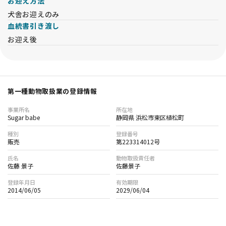
お迎え方法
犬舎お迎えのみ
血統書引き渡し
お迎え後
第一種動物取扱業の登録情報
事業所名
所在地
Sugar babe
静岡県 浜松市東区植松町
種別
登録番号
販売
第223314012号
氏名
動物取扱責任者
佐藤 景子
佐藤景子
登録年月日
有効期限
2014/06/05
2029/06/04