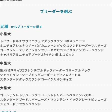
ブリーダーを選ぶ
犬種
からブリーダーを探す
小型犬
トイプードル
チワワ
ミニチュアダックスフンド
ポメラニアン
ミニチュアシュナウザー
パグ
カニンヘンダックスフンド
シーズー
マルチーズ
ヨークシャーテリア
ビションフリーゼ
パピヨン
イタリアングレーハウンド
キャバリア
ミニチュアプードル
狆(チン)
日本スピッツ
中型犬
柴犬(標準サイズ)
フレンチブルドッグ
ボーダーコリー
ブルドッグ
シェットランドシープドッグ
コーギー
ミディアムプードル
スタンダードダックスフンド
コーイケルホンディエ
大型犬
ゴールデンレトリバー
ラブラドールレトリバー
シベリアンハスキー
スタンダードプードル
バーニーズ・マウンテン・ドッグ
グレートピレニーズ
シェパード
アフガンハウンド