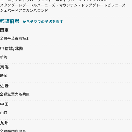
スタンダードプードル
バーニーズ・マウンテン・ドッグ
グレートピレニーズ
シェパード
アフガンハウンド
都道府県
からチワワの子犬を探す
関東
全県
千葉
東京
栃木
甲信越/北陸
新潟
東海
静岡
近畿
全県
滋賀
大阪
兵庫
中国
山口
九州
全県
福岡
鹿児島