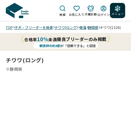
メニュー
犬種診断
検索
お気に入り
ログイン
TOP
子犬・ブリーダーを検索
チワワ(ロング)
東海
静岡県
チワワ(1326)
10%
優良ブリーダーのみ掲載
合格率
未満
獣医師の約8割
が「信頼できる」と回答
チワワ(ロング)
静岡県
2
12
5
12
6
12
7
12
8
12
9
10
12
11
12
12
12
12
12
/
/
/
/
/
/
/
/
/
202
202
202
202
202
202
202
202
202
202
202
202
6/0
6/0
6/0
6/0
6/0
6/0
6/0
6/0
6/0
6/0
6/0
6/0
5/1
5/1
5/1
5/1
4/2
4/2
4/2
4/2
4/1
4/1
4/1
4/1
2 撮
2 撮
2 撮
2 撮
4 撮
4 撮
4 撮
4 撮
1 撮
1 撮
1 撮
1 撮