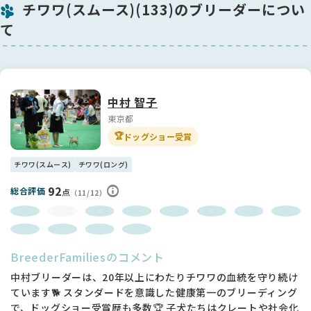
チワワ(スムース)(133)のブリーダーについ
て
中村 智子
東京都
🏆
ドッグショー受賞
チワワ(スムース)
チワワ(ロング)
92
総合評価
点
（11/12）
BreederFamiliesのコメント
中村ブリーダーは、20年以上にわたりチワワの血統を守り続け
ています🐕 スタンダードを意識した健康第一のブリーディング
で、ドッグショー受賞歴も多数🏆 子犬たちはクレートや社会化