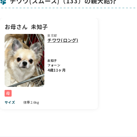
チワワ(スムース)（133）の親犬紹介
見学は完全予約制なので、当日のご連絡では対応出来ません。
お母さん
未知子
東京都
チワワ(ロング)
未知子
フォーン
4歳11ヶ月
母
サイズ
体重 2.6kg