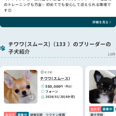
のトレーニングも万全✨ 初めてでも安心して迎えられる環境で
す😊
詳細を見る
チワワ(スムース)（133 ）のブリーダーの
子犬紹介
10件
東京都
チワワ(スムース)
580,000
円（税込）
フォーン
2026/01/28
(6か月)
女の子
募集中
女の子
募集中
健康診断
ワクチン接種
親犬登録