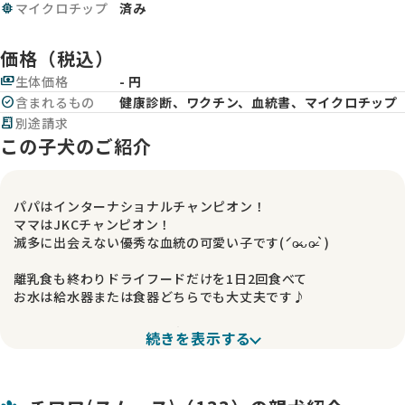
memory
マイクロチップ
済み
価格（税込）
payments
生体価格
- 円
check_circle
含まれるもの
健康診断、ワクチン、血統書、マイクロチップ
receipt_long
別途請求
この子犬のご紹介
パパはインターナショナルチャンピオン！
ママはJKCチャンピオン！
滅多に出会えない優秀な血統の可愛い子です(ˊo̶̶̷ᴗo̶̶̷`)
離乳食も終わりドライフードだけを1日2回食べて
お水は給水器または食器どちらでも大丈夫です♪
動き回りたい時期なので、実物の可愛さが写真では撮りきれま
続きを表示する
せん( ◞‸◟ )
実際に見学してご検討下さい！