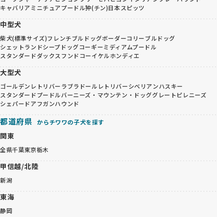
キャバリア
ミニチュアプードル
狆(チン)
日本スピッツ
中型犬
柴犬(標準サイズ)
フレンチブルドッグ
ボーダーコリー
ブルドッグ
シェットランドシープドッグ
コーギー
ミディアムプードル
スタンダードダックスフンド
コーイケルホンディエ
大型犬
ゴールデンレトリバー
ラブラドールレトリバー
シベリアンハスキー
スタンダードプードル
バーニーズ・マウンテン・ドッグ
グレートピレニーズ
シェパード
アフガンハウンド
都道府県
からチワワの子犬を探す
関東
全県
千葉
東京
栃木
甲信越/北陸
新潟
東海
静岡