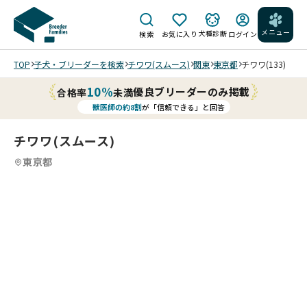
メニュー
犬種診断
検索
お気に入り
ログイン
TOP
子犬・ブリーダーを検索
チワワ(スムース)
関東
東京都
チワワ(133)
10%
優良ブリーダーのみ掲載
合格率
未満
獣医師の約8割
が「信頼できる」と回答
チワワ(スムース)
東京都
4
4
4
4
/
/