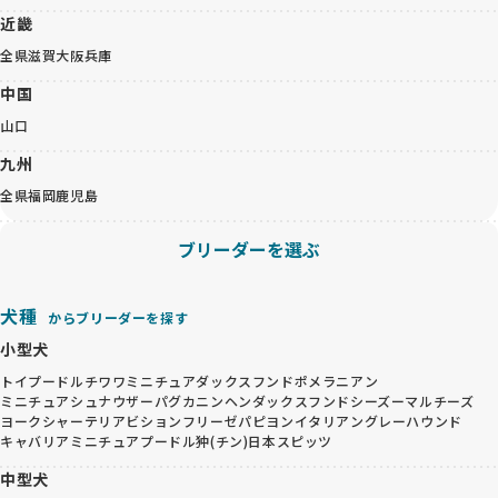
近畿
全県
滋賀
大阪
兵庫
中国
山口
九州
全県
福岡
鹿児島
ブリーダーを選ぶ
犬種
からブリーダーを探す
小型犬
トイプードル
チワワ
ミニチュアダックスフンド
ポメラニアン
ミニチュアシュナウザー
パグ
カニンヘンダックスフンド
シーズー
マルチーズ
ヨークシャーテリア
ビションフリーゼ
パピヨン
イタリアングレーハウンド
キャバリア
ミニチュアプードル
狆(チン)
日本スピッツ
中型犬