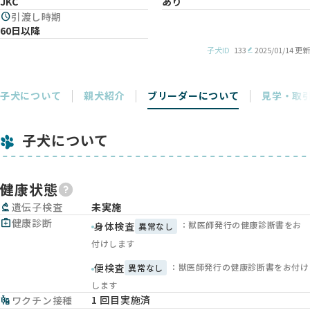
JKC
あり
schedule
引渡し時期
60日以降
子犬ID
133
2025/01/14 更新
子犬について
親犬紹介
ブリーダーについて
見学・取
子犬について
健康状態
biotech
遺伝子検査
未実施
medical_services
健康診断
：獣医師発行の健康診断書をお
身体検査
異常なし
付けします
：獣医師発行の健康診断書をお付け
便検査
異常なし
します
1 回目実施済
vaccines
ワクチン接種