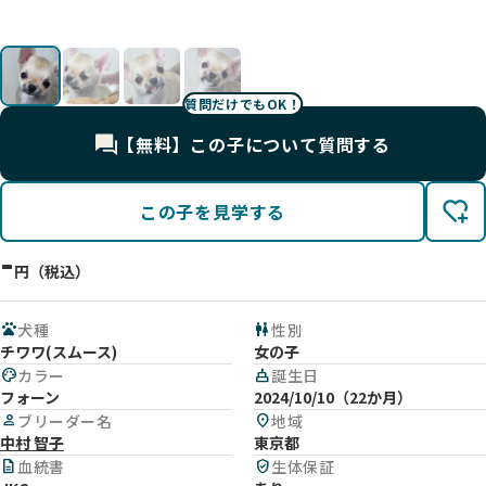
質問だけでもOK！
【無料】この子について質問する
この子を見学する
-
円（税込）
pets
犬種
wc
性別
チワワ(スムース)
女の子
palette
カラー
cake
誕生日
フォーン
2024/10/10（22か月）
person
ブリーダー名
location_on
地域
中村 智子
東京都
description
血統書
verified_user
生体保証