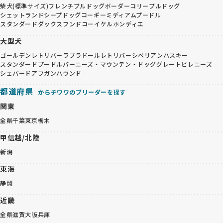
柴犬(標準サイズ)
フレンチブルドッグ
ボーダーコリー
ブルドッグ
シェットランドシープドッグ
コーギー
ミディアムプードル
スタンダードダックスフンド
コーイケルホンディエ
大型犬
ゴールデンレトリバー
ラブラドールレトリバー
シベリアンハスキー
スタンダードプードル
バーニーズ・マウンテン・ドッグ
グレートピレニーズ
シェパード
アフガンハウンド
都道府県
からチワワのブリーダーを探す
関東
全県
千葉
東京
栃木
甲信越/北陸
新潟
東海
静岡
近畿
全県
滋賀
大阪
兵庫