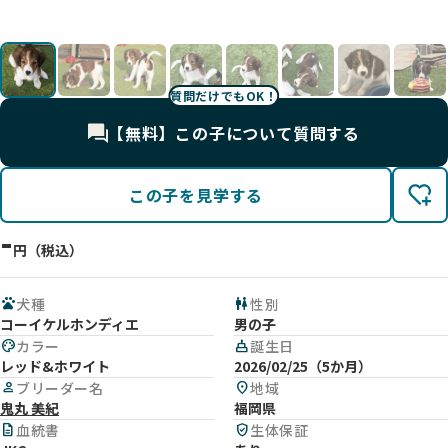
影
影
影
影
影
影
影
影
影
質問だけでもOK！
【無料】この子について質問する
この子を見学する
-
円（税込）
pets
犬種
wc
性別
コーイケルホンディエ
男の子
palette
カラー
cake
誕生日
レッド&ホワイト
2026/02/25（5か月）
person
ブリーダー名
location_on
地域
鬼丸 美紀
福岡県
description
血統書
verified_user
生体保証