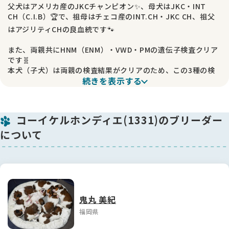
父犬はアメリカ産のJKCチャンピオン✨、母犬はJKC・INT
CH（C.I.B）🏆で、祖母はチェコ産のINT.CH・JKC CH、祖父
はアジリティCHの良血統です🐾
また、両親共にHNM（ENM）・VWD・PMの遺伝子検査クリア
です🧬
本犬（子犬）は両親の検査結果がクリアのため、この3種の検
続きを表示する
査結果はすべてクリアになります。
なお、新しいPMの検査とIVDDの検査が今春より開始されまし
たので、DNA検査を実施後のお渡しとなります。
検査結果は後日お渡しになります📄
コーイケルホンディエ(1331)のブリーダー
DNA検査費用・ワクチン代は価格に含まれています💉
について
4/21にマイクロチップ装着・ワクチン接種を予定しておりま
す。
大人の犬が大好きで、叱られてもめげずに甘えていきます💕
脚が長く、大きめな子になりそうです✨
鬼丸 美紀
当方の譲渡条件として以下を挙げさせていただいております。
福岡県
必ずご一読下さい。