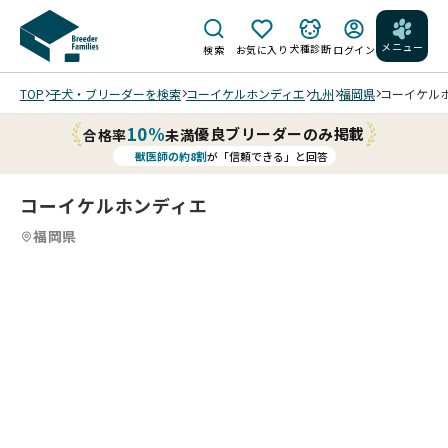
メニュー
犬種診断
検索
お気に入り
ログイン
TOP
子犬・ブリーダーを検索
コーイケルホンディエ
九州
福岡県
コーイケルホン
10%
優良ブリーダーのみ掲載
合格率
未満
獣医師の約8割
が「信頼できる」と回答
コーイケルホンディエ
福岡県
9
4
9
5
9
6
9
7
9
8
9
9
9
9
/
/
/
/
/
/
/
202
202
202
202
202
202
202
202
202
6/0
6/0
6/0
6/0
6/0
6/0
6/0
6/0
6/0
4/2
4/2
4/2
4/2
4/2
4/2
4/1
4/0
4/1
5 撮
5 撮
5 撮
0 撮
0 撮
0 撮
1 撮
8 撮
1 撮