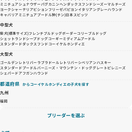
ミニチュアシュナウザー
パグ
カニンヘンダックスフンド
シーズー
マルチーズ
ヨークシャーテリア
ビションフリーゼ
パピヨン
イタリアングレーハウンド
キャバリア
ミニチュアプードル
狆(チン)
日本スピッツ
中型犬
柴犬(標準サイズ)
フレンチブルドッグ
ボーダーコリー
ブルドッグ
シェットランドシープドッグ
コーギー
ミディアムプードル
スタンダードダックスフンド
コーイケルホンディエ
大型犬
ゴールデンレトリバー
ラブラドールレトリバー
シベリアンハスキー
スタンダードプードル
バーニーズ・マウンテン・ドッグ
グレートピレニーズ
シェパード
アフガンハウンド
都道府県
からコーイケルホンディエの子犬を探す
九州
福岡
ブリーダーを選ぶ