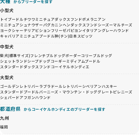
犬種
からブリーダーを探す
小型犬
トイプードル
チワワ
ミニチュアダックスフンド
ポメラニアン
ミニチュアシュナウザー
パグ
カニンヘンダックスフンド
シーズー
マルチーズ
ヨークシャーテリア
ビションフリーゼ
パピヨン
イタリアングレーハウンド
キャバリア
ミニチュアプードル
狆(チン)
日本スピッツ
中型犬
柴犬(標準サイズ)
フレンチブルドッグ
ボーダーコリー
ブルドッグ
シェットランドシープドッグ
コーギー
ミディアムプードル
スタンダードダックスフンド
コーイケルホンディエ
大型犬
ゴールデンレトリバー
ラブラドールレトリバー
シベリアンハスキー
スタンダードプードル
バーニーズ・マウンテン・ドッグ
グレートピレニーズ
シェパード
アフガンハウンド
都道府県
からコーイケルホンディエのブリーダーを探す
九州
福岡