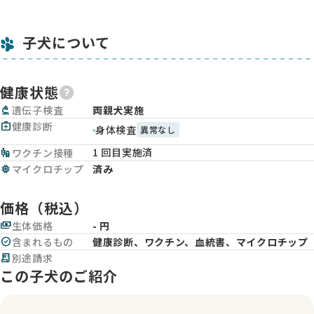
子犬について
健康状態
biotech
遺伝子検査
両親犬実施
medical_services
健康診断
身体検査
異常なし
1 回目実施済
vaccines
ワクチン接種
memory
マイクロチップ
済み
価格（税込）
payments
生体価格
- 円
check_circle
含まれるもの
健康診断、ワクチン、血統書、マイクロチップ
receipt_long
別途請求
この子犬のご紹介