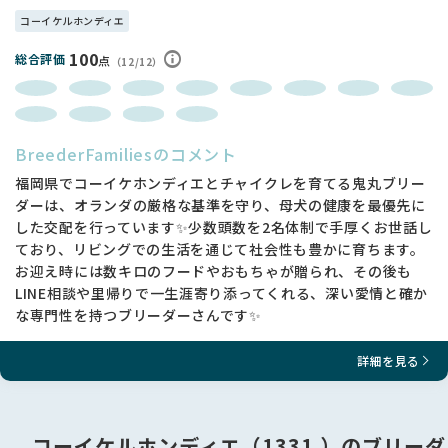
・犬を室内飼育できる住環境である方（賃貸の場合はペット可
コーイケルホンディエ
である）
・留守番時間が8時間以内である方（できれば5時間以内を希望
100
総合評価
点
（12/12）
します）⏰
お留守番が長くなる場合、1歳頃までは保育園等を利用して
ください。
・65歳未満の方
65歳未満の同居家族がいる方、後継人がいらっしゃる方はそ
BreederFamiliesのコメント
の限りではありません。
福岡県でコーイケホンディエとチャイクレを育てる鬼丸ブリー
・お一人暮らしではない方
ダーは、オランダの厳格な基準を守り、母犬の健康を最優先に
何かあった際に、近くにお手伝いいただける方がいる場合は
した交配を行っています✨少数頭数を2名体制で手厚くお世話し
ご相談ください。
・繁殖不可🚫
ており、リビングでの生活を通じて社会性も豊かに育ちます。
お迎え時には数キロのフードやおもちゃが贈られ、その後も
・終生飼養可能な方
LINE相談や里帰りで一生涯寄り添ってくれる、深い愛情と確か
12～15年ほど生きることが予測されます。
な専門性を持つブリーダーさんです✨
また、10歳を越えたころから病気になる可能性も高くなりま
す。
詳細を見る
10年以上、犬に合わせた生活を行う覚悟があるか、1年後、
10年後のことも想像してご検討下さい。
・定期的にご連絡を頂ける方📩
コーイケルホンディエ（1331 ）のブリーダ