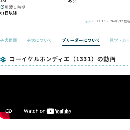
JKC
あり
schedule
引渡し時期
61日以降
子犬ID
1331
2026/05/12 更新
子犬動画
子犬について
ブリーダーについて
見学・取
コーイケルホンディエ（1331）の動画