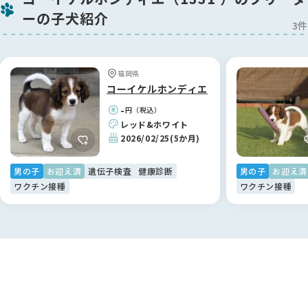
ーの子犬紹介
3件
福岡県
コーイケルホンディエ
-
円（税込）
レッド&ホワイト
2026/02/25
(5か月)
男の子
お迎え済
遺伝子検査
健康診断
男の子
お迎え済
ワクチン接種
ワクチン接種