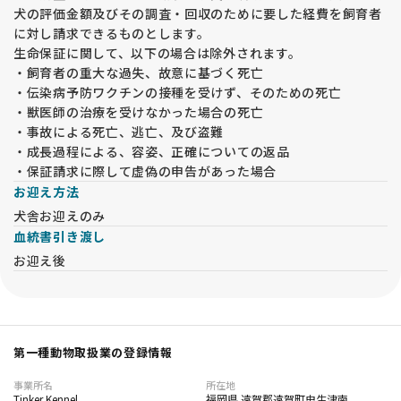
犬の評価金額及びその調査・回収のために要した経費を飼育者
に対し請求できるものとします。
生命保証に関して、以下の場合は除外されます。
・飼育者の重大な過失、故意に基づく死亡
・伝染病予防ワクチンの接種を受けず、そのための死亡
・獣医師の治療を受けなかった場合の死亡
・事故による死亡、逃亡、及び盗難
・成長過程による、容姿、正確についての返品
・保証請求に際して虚偽の申告があった場合
お迎え方法
犬舎お迎えのみ
血統書引き渡し
お迎え後
第一種動物取扱業の登録情報
事業所名
所在地
Tinker Kennel
福岡県 遠賀郡遠賀町虫生津南