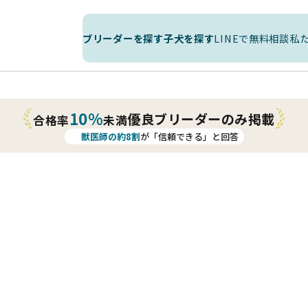
ブリーダーを探す
子犬を探す
LINEで無料相談
私
10%
優良ブリーダーのみ掲載
合格率
未満
獣医師の約8割
が「信頼できる」と回答