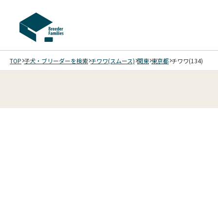
TOP
子犬・ブリーダーを検索
チワワ(スムース)
関東
東京都
チワワ(134)
4
4
4
4
/
/