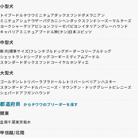
小型犬
トイプードル
チワワ
ミニチュアダックスフンド
ポメラニアン
ミニチュアシュナウザー
パグ
カニンヘンダックスフンド
シーズー
マルチーズ
ヨークシャーテリア
ビションフリーゼ
パピヨン
イタリアングレーハウンド
キャバリア
ミニチュアプードル
狆(チン)
日本スピッツ
中型犬
柴犬(標準サイズ)
フレンチブルドッグ
ボーダーコリー
ブルドッグ
シェットランドシープドッグ
コーギー
ミディアムプードル
スタンダードダックスフンド
コーイケルホンディエ
大型犬
ゴールデンレトリバー
ラブラドールレトリバー
シベリアンハスキー
スタンダードプードル
バーニーズ・マウンテン・ドッグ
グレートピレニーズ
シェパード
アフガンハウンド
都道府県
からチワワのブリーダーを探す
関東
全県
千葉
東京
栃木
甲信越/北陸