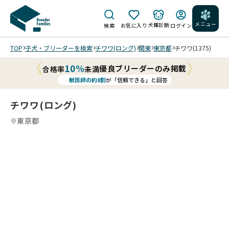
メニュー
犬種診断
検索
お気に入り
ログイン
TOP
子犬・ブリーダーを検索
チワワ(ロング)
関東
東京都
チワワ(1375)
10%
優良ブリーダーのみ掲載
合格率
未満
獣医師の約8割
が「信頼できる」と回答
チワワ(ロング)
東京都
5
15
5
15
6
15
7
15
8
15
9
10
15
11
15
12
15
13
15
14
15
15
15
15
15
/
/
/
/
/
/
/
/
/
/
/
/
20
20
20
20
20
20
20
20
20
20
20
20
20
20
26/
26/
26/
26/
26/
26/
26/
26/
26/
26/
26/
26/
26/
26/
06
06/
06/
06/
05/
05/
05/
05/
05/
05/
05/
05/
04/
04/
04/
/1
05
05
05
22
22
22
20
06
06
06
06
22
22
22