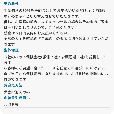
予約条件
また、ワクチン未接種のベビー達もおりますので、先住犬のご
同伴はご遠慮願います。ご理解ください。
生体価格の30%を予約金としてお支払いいただければ『商談
中』の表示へと切り替えさせていただきます。
但し、お客様の都合によるキャンセルの場合は予約金のご返金
は一切いたしませんので、ご了承ください。
残金は５日間以内にお支払いください。
全額の入金を確認後『ご成約』の表示に切り替えさせていただ
きます。
生体保証
３社のペット保険会社(損保２社・少額短期１社)と提携してい
ます。
お客様のご要望に合ったコースを任意でお選びいただけます。
全て当日から保険適用になりますので、お迎え時の車酔いにも
対応できます。
お迎え方法
犬舎お迎えのみ
血統書引き渡し
お迎え後