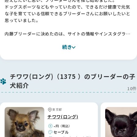
ドッグスポーツなどもやっていたので、できるだけ健康で元気
な子を育てている信頼できるブリーダーさんにお願いしたいと
思っていました。
内藤ブリーダーに決めたのは、サイトの情報やインスタグラム
を見て「この方なら大丈夫」と感じたからです。
続き
実際にお会いしてみると、本当に丁寧にブリーディングをされ
ていて、衛生面にもとても気を配っていらっしゃいました。
そして犬を心から大事にされているのが伝わってきて、安心し
てお迎えすることができました 🐶
チワワ(ロング)（1375 ）のブリーダーの子
お迎えした子はすごく元気で、毎日楽しく過ごしています ✨
犬紹介
本当にありがとうございました！
10件
【BreederFamiliesへ】
今回ブリーダーさんを探すにあたって、他のサイトも見ていた
東京都
のですが、妻がBreederFamiliesさんを見つけてくれました。
チワワ(ロング)
掲載されているブリーダーさんの情報がしっかりしていて、
-
円（税込）
「ここに載っているブリーダーさんなら安心できそう」と感じ
セーブル
たのが決め手です。