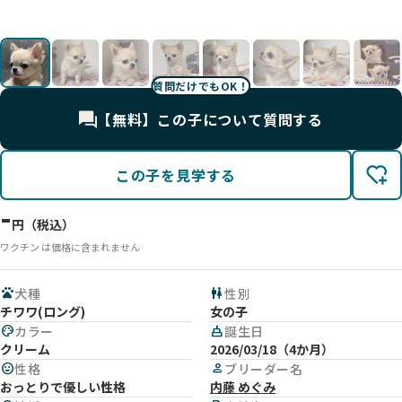
9
UP
UP
UP
UP
UP
UP
UP
UP
UP
UP
UP
UP
UP
UP
質問だけでもOK！
【無料】この子について質問する
この子を見学する
-
円（税込）
ワクチン は価格に含まれません
pets
犬種
wc
性別
チワワ(ロング)
女の子
palette
カラー
cake
誕生日
クリーム
2026/03/18（4か月）
mood
性格
person
ブリーダー名
おっとりで優しい性格
内藤 めぐみ