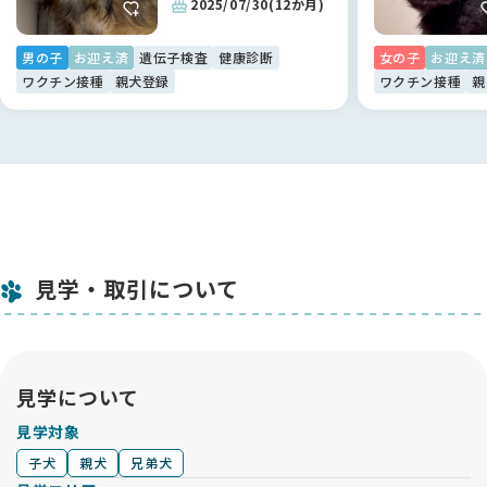
2025/07/30
(12か月)
実際にお迎えまでスムーズに進めることができましたし、しっ
かり運営されているサービスだと思います 🌸
男の子
お迎え済
遺伝子検査
健康診断
女の子
お迎え済
ワクチン接種
親犬登録
ワクチン接種
親
見学・取引について
見学について
見学対象
子犬
親犬
兄弟犬