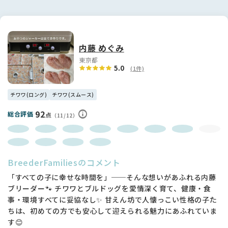
の予定日までに決まってしまう場合も御座います。
⚠️小学生以下のお子様居る方または高齢者(65歳以上)の方への
販売は応相談となりますので予めご了承ください。
⚠️見学をご予約される際には、必ずご家族様同意の上でお願い
内藤 めぐみ
いたします。
また、ご見学を希望される方には飼育可能な状況であるか確認
東京都
5.0
の為いくつかご質問をさせていただきますので予めご了承くだ
(1件)
さい。
チワワ(ロング)
チワワ(スムース)
何卒、ご理解とご了承のほど、よろしくお願い致します。
92
総合評価
点
（11/12）
BreederFamiliesのコメント
「すべての子に幸せな時間を」──そんな想いがあふれる内藤
ブリーダー🐾 チワワとブルドッグを愛情深く育て、健康・食
事・環境すべてに妥協なし✨ 甘えん坊で人懐っこい性格の子た
ちは、初めての方でも安心して迎えられる魅力にあふれていま
す😊