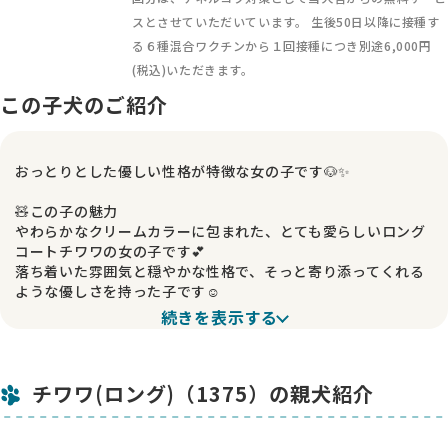
スとさせていただいています。 生後50日以降に接種す
る６種混合ワクチンから１回接種につき別途6,000円
(税込)いただきます。
この子犬のご紹介
おっとりとした優しい性格が特徴な女の子です🐶✨
🧸この子の魅力
やわらかなクリームカラーに包まれた、とても愛らしいロング
コートチワワの女の子です💕
落ち着いた雰囲気と穏やかな性格で、そっと寄り添ってくれる
ような優しさを持った子です☺️
一緒にいるだけで心がほっとするような、癒し系の魅力たっぷ
続きを表示する
りの子です✨
🌱成長の様子
チワワ(ロング)（1375）の親犬紹介
生後一度も体調を崩すことなく、元気にすくすくと順調に成長
しています🍀
健康状態もとても安定しており、日々の様子を見ていても安心