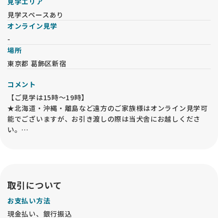
見学エリア
見学スペースあり
オンライン見学
-
場所
東京都 葛飾区新宿
コメント
【ご見学は15時〜19時】
★北海道・沖縄・離島など遠方のご家族様はオンライン見学可
能でございますが、お引き渡しの際は当犬舎にお越しくださ
い。
★ご家族で充分にお話し合いをしてから、子犬のご見学やお問
い合わせをお願い致します。
長時間ペットがひとりになるご家庭、動物アレルギーなどをお
持ちの方が同居されている場合は、お問い合わせをご遠慮くだ
さい。
取引について
★前日の午前中までに、ご見学の予約を入れてください。
お支払い方法
★妊婦犬がおります。見知らぬお客様が犬舎に入室する事で体
現金払い、銀行振込
調を崩したり流産や早産になることは避けたいです。