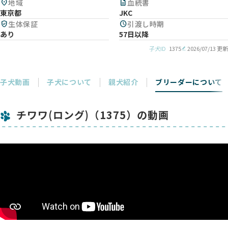
location_on
地域
description
血統書
東京都
JKC
verified_user
生体保証
schedule
引渡し時期
あり
57日以降
子犬ID
1375
2026/07/13 更新
子犬動画
子犬について
親犬紹介
ブリーダーについて
チワワ(ロング)（1375）の動画