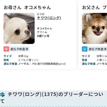
できる子です😊
ワクチン接種の際には、より詳しい健康診断も予定しておりま
お母さん
オコメちゃん
お父さん
ブ
すので、しっかり確認した上でお引き渡しいたします✨
東京都
チワワ(ロング)
💖性格について
両親ともに無駄吠えがなく、明るく穏やかな性格の子たちです
オコメちゃん
💕
クリーム
その性格を受け継ぎ、この子もおっとり優しく、人とゆったり
6歳7ヶ月
過ごす時間が似合う子になりそうです☺️
🌼気になる点について
母
遺伝子検査済
父
遺伝子検査済
やや斜視気味だったため、お求めやすい価格にてご案内してお
サイズ
体重 2kg
サイズ
体重 2.1
りましたが、成長に伴って正しい位置になりました。
性格
とても人懐っこい
性格
人懐っこ
２回目の６種混合ワクチンの時(6/10予定)に病院で確認してい
遺伝子検査
ノーマル
PRA 進行性網膜萎縮症(prcd)
遺伝子検査
ノーマ
ただいた後、値上げさせていただきます。
これからの成長も楽しみな、穏やかで優しい女の子です🐾💕
素敵なご縁を心よりお待ちしております✨
※当犬舎からのお願いです。
チワワ(ロング)(1375)のブリーダーについ
日々成長する生体ですので、ご見学日時が最短の方を優先させ
て
て頂きます。
先にお問い合わせや見学予約のご連絡を受けていましても、そ