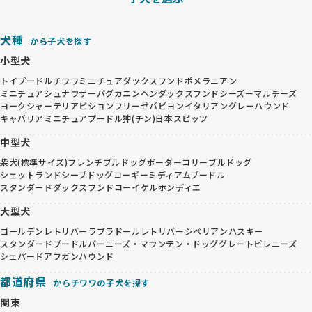
犬種
から子犬を探す
小型犬
トイプードル
チワワ
ミニチュアダックスフンド
ポメラニアン
ミニチュアシュナウザー
パグ
カニンヘンダックスフンド
シーズー
マルチーズ
ヨークシャーテリア
ビションフリーゼ
パピヨン
イタリアングレーハウンド
キャバリア
ミニチュアプードル
狆(チン)
日本スピッツ
中型犬
柴犬(標準サイズ)
フレンチブルドッグ
ボーダーコリー
ブルドッグ
シェットランドシープドッグ
コーギー
ミディアムプードル
スタンダードダックスフンド
コーイケルホンディエ
大型犬
ゴールデンレトリバー
ラブラドールレトリバー
シベリアンハスキー
スタンダードプードル
バーニーズ・マウンテン・ドッグ
グレートピレニーズ
シェパード
アフガンハウンド
都道府県
からチワワの子犬を探す
関東