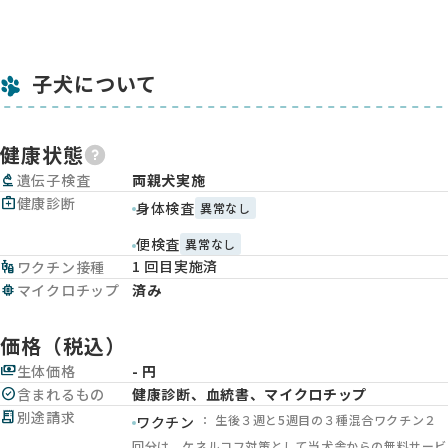
子犬について
健康状態
biotech
遺伝子検査
両親犬実施
medical_services
健康診断
身体検査
異常なし
便検査
異常なし
1 回目実施済
vaccines
ワクチン接種
memory
マイクロチップ
済み
価格（税込）
payments
生体価格
- 円
check_circle
含まれるもの
健康診断、血統書、マイクロチップ
receipt_long
別途請求
： 生後３週と5週目の３種混合ワクチン２
ワクチン
回分は、ケネルコフ対策として当犬舎からの無料サービ