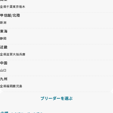
全県
千葉
東京
栃木
甲信越/北陸
新潟
東海
静岡
近畿
全県
滋賀
大阪
兵庫
中国
山口
九州
全県
福岡
鹿児島
ブリーダーを選ぶ