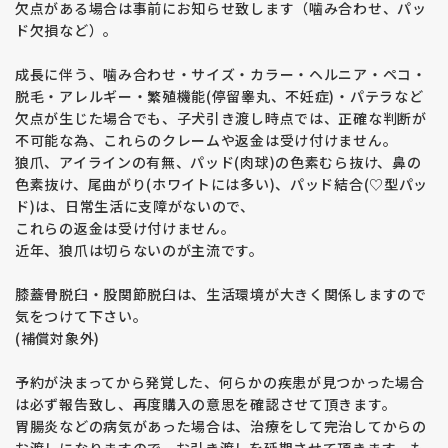
欠点がある場合は事前にお知らせ致します（噛み合わせ、パッ
ド欠損など）。
成長に伴う、噛み合わせ・サイズ・カラー・ヘルニア・ペコ・
脱毛・アレルギー・繁殖機能(停留睾丸、不妊症)・パテラなど
欠点が生じた場合でも、子犬引き渡し時点では、正確な判断が
不可能な為、これらのクレームや返金は受け付けません。
狼爪、アイラインの有無、パッド(肉球)の色素むら抜け、鼻の
色素抜け、尾曲がり(ホワイトには多い)、パッド結合(♡型パッ
ド)は、日常生活に支障がないので、
これらの返金は受け付けません。
近年、狼爪は切らないのが主流です。
膝蓋骨脱臼・股関節脱臼は、生活環境が大きく関係しますので
気をつけて下さい。
(補償対象外)
予約が決まってから発覚した、何らかの疾患が見つかった場合
は必ず報告致し、再度購入の意思を確認させて頂きます。
胃腸炎などの病気があった場合は、治療をして完治してからの