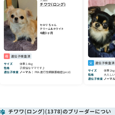
大阪府
チワワ(ロング)
・ご高齢の方のみのご家庭
・小さなお子様がいらっしゃる場合
・これからライフスタイルの変化がある方
セロリ ちゃん
🚫ペットショップ感覚での見学や、
クリーム&ホワイト
ご購入意思のないお問い合わせはご遠慮ください。
4歳3ヶ月
🌷お迎え後も成長を見守らせていただける、
優しいご家族様とのご縁を大切にしております。
母
遺伝子検査済
気になることがあれば、お気軽にご相談ください😊
見学も可能ですので、ご連絡お待ちしております。
父
遺伝子検査済
サイズ
体重 2.4kg
性格
子煩悩なママです♪
サイズ
体重 2kg
遺伝子検査
ノーマル
PRA 進行性網膜萎縮症(prcd)
⚠️価格変動があります⚠️
性格
大人しい
当然業者様だとワンコには
遺伝子検査
ノーマ
お仕事をしてもらいますので価格は上がります。
ご理解下さい🙇‍♀️
チワワ(ロング)(1378)のブリーダーについ