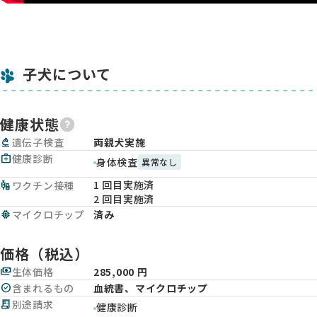
子犬について
健康状態
biotech
遺伝子検査
両親犬実施
medical_services
健康診断
身体検査
異常なし
1 回目実施済
vaccines
ワクチン接種
2 回目実施済
memory
マイクロチップ
済み
価格（税込）
payments
生体価格
285,000 円
check_circle
含まれるもの
血統書、マイクロチップ
receipt_long
別途請求
健康診断