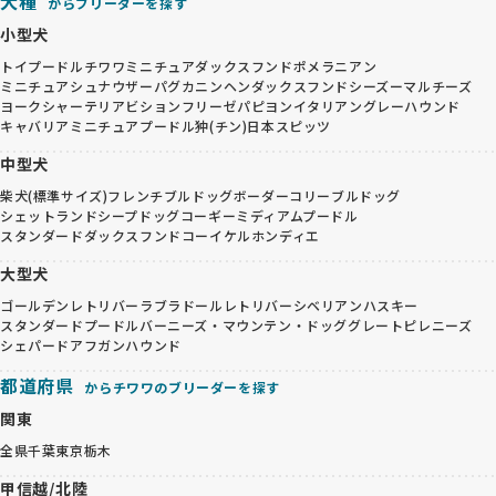
犬種
からブリーダーを探す
小型犬
トイプードル
チワワ
ミニチュアダックスフンド
ポメラニアン
ミニチュアシュナウザー
パグ
カニンヘンダックスフンド
シーズー
マルチーズ
ヨークシャーテリア
ビションフリーゼ
パピヨン
イタリアングレーハウンド
キャバリア
ミニチュアプードル
狆(チン)
日本スピッツ
中型犬
柴犬(標準サイズ)
フレンチブルドッグ
ボーダーコリー
ブルドッグ
シェットランドシープドッグ
コーギー
ミディアムプードル
スタンダードダックスフンド
コーイケルホンディエ
大型犬
ゴールデンレトリバー
ラブラドールレトリバー
シベリアンハスキー
スタンダードプードル
バーニーズ・マウンテン・ドッグ
グレートピレニーズ
シェパード
アフガンハウンド
都道府県
からチワワのブリーダーを探す
関東
全県
千葉
東京
栃木
甲信越/北陸