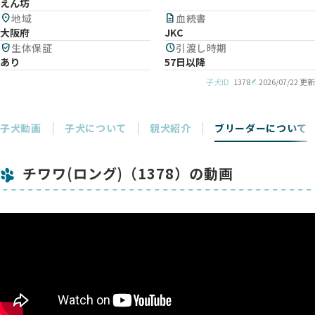
えん坊
location_on
地域
description
血統書
大阪府
JKC
verified_user
生体保証
schedule
引渡し時期
あり
57日以降
子犬ID
1378
2026/07/22 更新
子犬動画
子犬について
親犬紹介
ブリーダーについて
チワワ(ロング)（1378）の動画