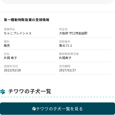
第一種動物取扱業の登録情報
事業所名
所在地
ちゃこプレイシャス
大阪府 守口市金田町
種別
登録番号
販売
第4171-1
氏名
動物取扱責任者
片岡 寿子
片岡寿子
登録年月日
有効期限
2022/02/28
2027/02/27
チワワの子犬一覧
チワワの子犬一覧を見る