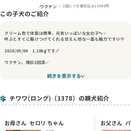
： 1回につき健診込み15000円
ワクチン
この子犬のご紹介
クリーム色で体型は標準、元気いっぱいな女の子🐾✨
呼ぶとすぐに駆けつけてくれる甘えん坊な一面も魅力です🐶💛
2026/05/04 1.28kgです📏
ワクチン、検診2回済✅️
🌼【ご検討いただく際のお願い】
続きを表示する
大切な命のため、安心してお迎えいただけるご家庭を優先させ
ていただいております。
チワワ(ロング)（1378）の親犬紹介
・長時間のお留守番が少ないご家庭
・ご家族皆様のご理解がある方
・落ち着いた環境で大切に育てていただける方
また、以下に該当する場合は一度ご相談ください。
お母さん
セロリ ちゃん
お父さん
パ
できる限り柔軟に対応させていただきます。