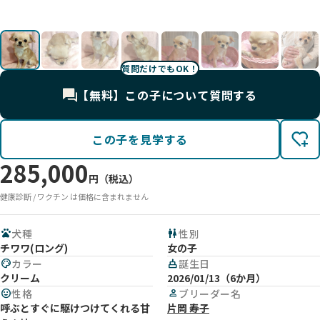
影
影
影
影
影
影
影
影
影
影
影
影
影
影
質問だけでもOK！
【無料】この子について質問する
この子を見学する
285,000
円（税込）
健康診断 / ワクチン は価格に含まれません
pets
犬種
wc
性別
チワワ(ロング)
女の子
palette
カラー
cake
誕生日
クリーム
2026/01/13（6か月）
mood
性格
person
ブリーダー名
呼ぶとすぐに駆けつけてくれる甘
片岡 寿子