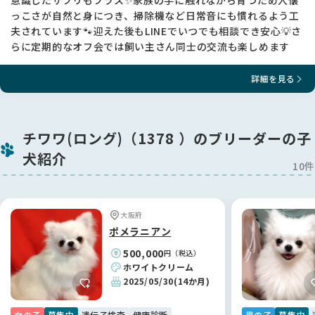
意識したサプリもプラス✨家族の手に触れながら育つため人懐
っこさが自然と身につき、掃除機など日常音にも慣れるよう工
夫されています🐾迎えた後もLINEでいつでも相談でき安心💡さ
らに定期的なオフ会では飼い主さん同士の交流も楽しめます
詳細を見る
チワワ(ロング)（1378 ）のブリーダーの子
犬紹介
10件
大阪府
ポメラニアン
500,000
円（税込）
ホワイトクリーム
2025/05/30
(14か月)
女の子
募集中
遺伝子検査
健康診断
男の子
募集中