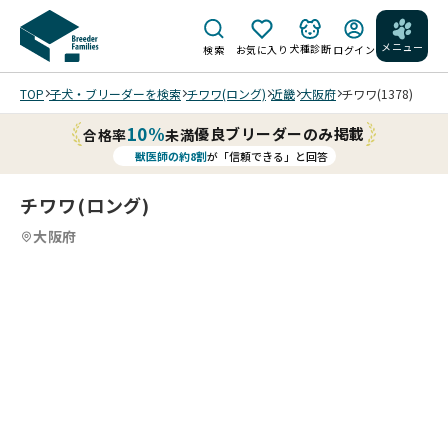
メニュー
犬種診断
検索
お気に入り
ログイン
TOP
子犬・ブリーダーを検索
チワワ(ロング)
近畿
大阪府
チワワ(1378)
10%
優良ブリーダーのみ掲載
合格率
未満
獣医師の約8割
が「信頼できる」と回答
チワワ(ロング)
大阪府
4
14
5
14
6
14
7
14
8
14
9
10
14
11
14
12
14
13
14
14
14
14
14
/
/
/
/
/
/
/
/
/
/
/
202
202
202
202
202
202
202
202
202
202
202
202
202
202
6/0
6/0
6/0
6/0
6/0
6/0
6/0
6/0
6/0
6/0
6/0
6/0
6/0
6/0
7/2
7/2
7/2
7/2
6/3
6/3
6/3
5/1
5/1
5/1
4/2
4/2
4/2
4/2
2 撮
2 撮
2 撮
2 撮
0 撮
0 撮
0 撮
5 撮
5 撮
5 撮
3 撮
3 撮
3 撮
3 撮