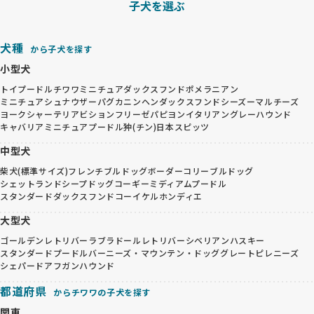
子犬を選ぶ
犬種
から子犬を探す
小型犬
トイプードル
チワワ
ミニチュアダックスフンド
ポメラニアン
ミニチュアシュナウザー
パグ
カニンヘンダックスフンド
シーズー
マルチーズ
ヨークシャーテリア
ビションフリーゼ
パピヨン
イタリアングレーハウンド
キャバリア
ミニチュアプードル
狆(チン)
日本スピッツ
中型犬
柴犬(標準サイズ)
フレンチブルドッグ
ボーダーコリー
ブルドッグ
シェットランドシープドッグ
コーギー
ミディアムプードル
スタンダードダックスフンド
コーイケルホンディエ
大型犬
ゴールデンレトリバー
ラブラドールレトリバー
シベリアンハスキー
スタンダードプードル
バーニーズ・マウンテン・ドッグ
グレートピレニーズ
シェパード
アフガンハウンド
都道府県
からチワワの子犬を探す
関東