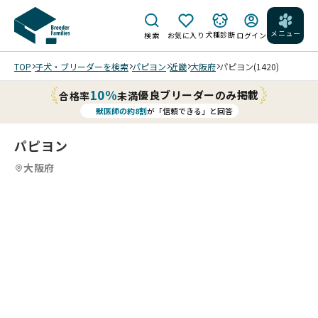
メニュー
犬種診断
検索
お気に入り
ログイン
TOP
子犬・ブリーダーを検索
パピヨン
近畿
大阪府
パピヨン(1420)
10%
優良ブリーダーのみ掲載
合格率
未満
獣医師の約8割
が「信頼できる」と回答
パピヨン
大阪府
1
11
5
11
6
11
7
11
8
11
9
10
11
11
11
11
11
/
/
/
/
/
/
/
/
可愛
ま
ブレ
いお
優し
あ
ーズ
ボデ
顔
手を
手を
05/
いお
る
もセ
ィは
で、
だす
だす
14
めめ
い
ンタ
白い
元気
と、
と、
撮影
をし
お
ーに
部分
にす
ちょ
ちょ
元気
た、
顔
程よ
が多
くす
こん
こん
にす
おっ
で
い広
く、
くと
202
と顎
と顎
202
くす
202
とり
可
さで
華や
育っ
6/0
を乗
を乗
6/0
くと
6/0
した
愛
入っ
かで
てい
5/2
せて
せて
5/1
育っ
5/1
男の
い
てい
綺麗
ま
3 撮
くれ
くれ
5 撮
てい
5 撮
子で
で
ま
で