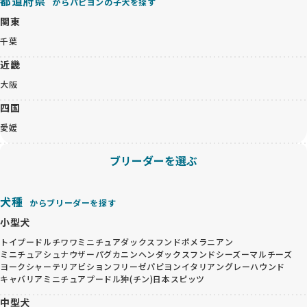
都道府県
からパピヨンの子犬を探す
関東
千葉
近畿
大阪
四国
愛媛
ブリーダーを選ぶ
犬種
からブリーダーを探す
小型犬
トイプードル
チワワ
ミニチュアダックスフンド
ポメラニアン
ミニチュアシュナウザー
パグ
カニンヘンダックスフンド
シーズー
マルチーズ
ヨークシャーテリア
ビションフリーゼ
パピヨン
イタリアングレーハウンド
キャバリア
ミニチュアプードル
狆(チン)
日本スピッツ
中型犬