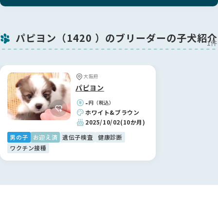
パピヨン（1420 ）のブリーダーの子犬紹介
1件
大阪府
パピヨン
-
円（税込）
ホワイト&ブラウン
2025/10/02
(10か月)
男の子
お迎え済
遺伝子検査
健康診断
ワクチン接種