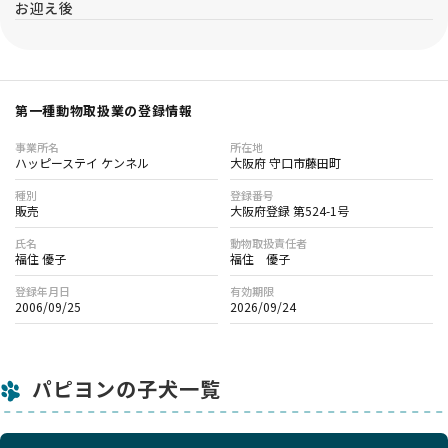
お迎え後
第一種動物取扱業の登録情報
事業所名
所在地
ハッピーステイ ケンネル
大阪府 守口市藤田町
種別
登録番号
販売
大阪府登録 第524-1号
氏名
動物取扱責任者
福住 優子
福住 優子
登録年月日
有効期限
2006/09/25
2026/09/24
パピヨンの子犬一覧