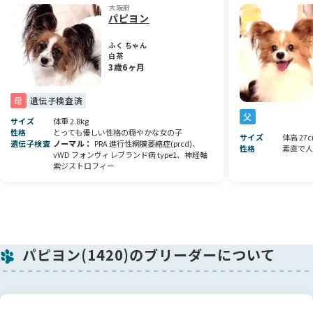
大阪府
毎日たくさんの愛情をかけて育てておりますので、この子の優
パピヨン
しい性格や可愛らしさを大切にしてくださるご家族にお迎えい
ただけましたら嬉しいです✨
ふく ちゃん
白茶
気になることがございましたら、ぜひお気軽にお問い合わせく
3歳6ヶ月
ださい🌷
素敵なご縁がありますように🐾
母
遺伝子検査済
父
サイズ
体重 2.8kg
性格
とっても優しい性格の穏やかな女の子
サイズ
体高 27
遺伝子検査
ノーマル
PRA 進行性網膜萎縮症(prcd)、
性格
素直で人
vWD フォンヴィレブランド病 type1、神経軸
索ジストロフィー
パピヨン(1420)のブリーダーについて