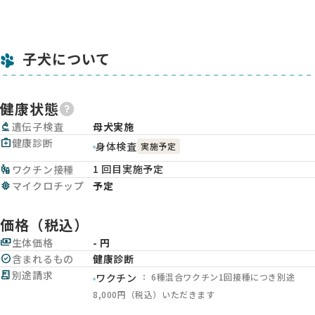
子犬について
健康状態
biotech
遺伝子検査
母犬実施
medical_services
健康診断
身体検査
実施予定
1 回目実施予定
vaccines
ワクチン接種
memory
マイクロチップ
予定
価格（税込）
payments
生体価格
- 円
check_circle
含まれるもの
健康診断
receipt_long
別途請求
： 6種混合ワクチン1回接種につき別途
ワクチン
8,000円（税込）いただきます