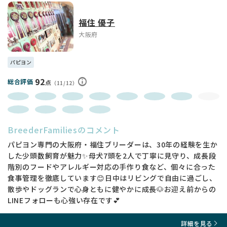
福住 優子
大阪府
パピヨン
92
総合評価
点
（11/12）
BreederFamiliesのコメント
パピヨン専門の大阪府・福住ブリーダーは、30年の経験を生か
した少頭数飼育が魅力✨母犬7頭を2人で丁寧に見守り、成長段
階別のフードやアレルギー対応の手作り食など、個々に合った
食事管理を徹底しています😊日中はリビングで自由に過ごし、
散歩やドッグランで心身ともに健やかに成長🐶お迎え前からの
LINEフォローも心強い存在です💕
詳細を見る