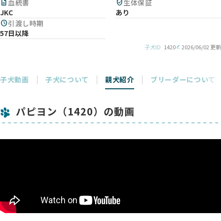
description
血統書
verified_user
生体保証
JKC
あり
schedule
引渡し時期
57日以降
子犬ID
1420
2026/06/02 更新
子犬動画
子犬について
親犬紹介
ブリーダーについて
パピヨン（1420）の動画