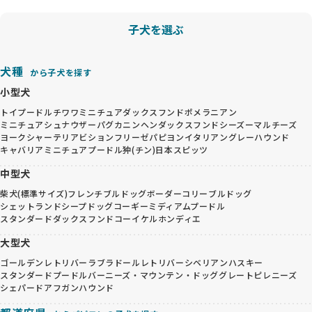
子犬を選ぶ
犬種
から子犬を探す
小型犬
トイプードル
チワワ
ミニチュアダックスフンド
ポメラニアン
ミニチュアシュナウザー
パグ
カニンヘンダックスフンド
シーズー
マルチーズ
ヨークシャーテリア
ビションフリーゼ
パピヨン
イタリアングレーハウンド
キャバリア
ミニチュアプードル
狆(チン)
日本スピッツ
中型犬
柴犬(標準サイズ)
フレンチブルドッグ
ボーダーコリー
ブルドッグ
シェットランドシープドッグ
コーギー
ミディアムプードル
スタンダードダックスフンド
コーイケルホンディエ
大型犬
ゴールデンレトリバー
ラブラドールレトリバー
シベリアンハスキー
スタンダードプードル
バーニーズ・マウンテン・ドッグ
グレートピレニーズ
シェパード
アフガンハウンド