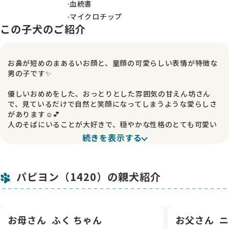
血統書
マイクロチップ
この子犬のご紹介
お鼻が短めのまあるいお顔と、童顔の可愛らしい表情が特徴な
男の子です✨
優しいおめめをした、おっとりとした雰囲気の甘えん坊さん
で、見ているだけで自然と笑顔になってしまうような愛らしさ
があります☺️💕
人のそばにいることが大好きで、穏やかな性格のとても可愛い
子です🍀
続きを表示する
白茶の綺麗なカラーに、ボディは白い部分が多く入っているた
め、とても華やかな印象があります✨
パピヨン（1420）の親犬紹介
パピヨンらしい上品さもありながら、ぬいぐるみのような可愛
さもたっぷり感じられる男の子です🐶💓
🌼 この子について
愛情たっぷりに育ててくださるご家族さまとの素敵なご縁を心
お母さん
ふく ちゃん
お父さん
ニ
よりお待ちしております☺️