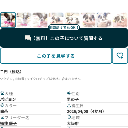
す。
影
ます
ます
影
ます
影
す。
す
す。
す。
質問だけでもOK！
【無料】この子について質問する
この子を見学する
-
円（税込）
ワクチン / 血統書 / マイクロチップ は価格に含まれません
pets
犬種
wc
性別
パピヨン
男の子
palette
カラー
cake
誕生日
白茶
2026/04/08（4か月）
person
ブリーダー名
location_on
地域
福住 優子
大阪府