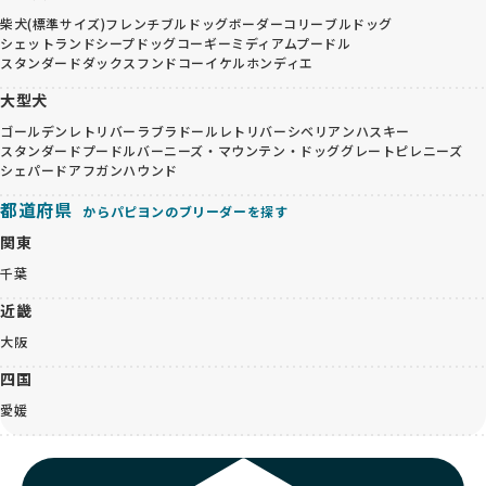
柴犬(標準サイズ)
フレンチブルドッグ
ボーダーコリー
ブルドッグ
シェットランドシープドッグ
コーギー
ミディアムプードル
スタンダードダックスフンド
コーイケルホンディエ
大型犬
ゴールデンレトリバー
ラブラドールレトリバー
シベリアンハスキー
スタンダードプードル
バーニーズ・マウンテン・ドッグ
グレートピレニーズ
シェパード
アフガンハウンド
都道府県
からパピヨンのブリーダーを探す
関東
千葉
近畿
大阪
四国
愛媛