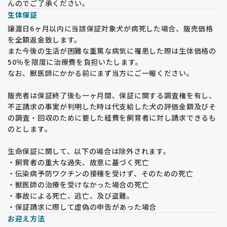
んのでご了承ください。
生体保証
譲渡日6ヶ月以内に当該保証対象犬が病死した場合、販売価格
を全額返金致します。
また今後の生活が困難な重篤な病気に罹患した際は生体価格の
50％を限度に治療費を負担いたします。
なお、獣医師にかかる前にまず当方にご一報ください。
販売者は保証終了後も一ヶ月間、保証に関する調査権を有し、
不正請求の事実が判明した時は代支給した犬の評価金額及びそ
の調査・回収のために要した経費を飼育者に対し請求できるも
のとします。
生命保証に関して、以下の場合は除外されます。
・飼育者の重大な過失、故意に基づく死亡
・伝染病予防ワクチンの接種を受けず、そのための死亡
・獣医師の治療を受けなかった場合の死亡
・事故による死亡、逃亡、及び盗難。
・保証請求に際して虚偽の申告があった場合
お迎え方法