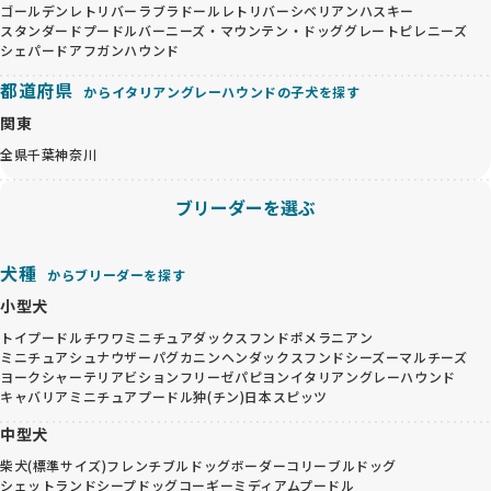
ゴールデンレトリバー
ラブラドールレトリバー
シベリアンハスキー
スタンダードプードル
バーニーズ・マウンテン・ドッグ
グレートピレニーズ
シェパード
アフガンハウンド
都道府県
からイタリアングレーハウンドの子犬を探す
関東
全県
千葉
神奈川
ブリーダーを選ぶ
犬種
からブリーダーを探す
小型犬
トイプードル
チワワ
ミニチュアダックスフンド
ポメラニアン
ミニチュアシュナウザー
パグ
カニンヘンダックスフンド
シーズー
マルチーズ
ヨークシャーテリア
ビションフリーゼ
パピヨン
イタリアングレーハウンド
キャバリア
ミニチュアプードル
狆(チン)
日本スピッツ
中型犬
柴犬(標準サイズ)
フレンチブルドッグ
ボーダーコリー
ブルドッグ
シェットランドシープドッグ
コーギー
ミディアムプードル