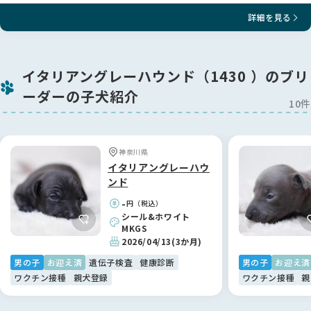
詳細を見る
イタリアングレーハウンド（1430 ）のブリ
ーダーの子犬紹介
10件
神奈川県
イタリアングレーハウ
ンド
-
円（税込）
シール&ホワイト
MKGS
2026/04/13
(3か月)
男の子
お迎え済
遺伝子検査
健康診断
男の子
お迎え済
ワクチン接種
親犬登録
ワクチン接種
親