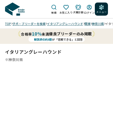
メニュー
犬種診断
検索
お気に入り
ログイン
TOP
子犬・ブリーダーを検索
イタリアングレーハウンド
関東
神奈川県
イタリ
10%
優良ブリーダーのみ掲載
合格率
未満
獣医師の約8割
が「信頼できる」と回答
イタリアングレーハウンド
神奈川県
3
3
/
生
生
生
後1
後1
後1
週
週
週