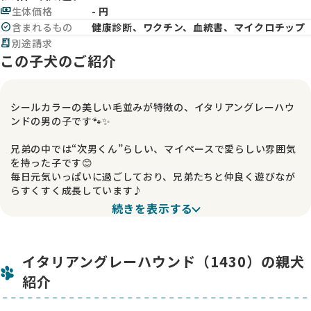
payments
生体価格
- 円
check_circle
含まれるもの
健康診断、ワクチン、血統書、マイクロチップ
receipt_long
別途請求
この子犬のご紹介
シールカラーの美しい毛並みが特徴の、イタリアングレーハウ
ンドの男の子です🐾✨
兄弟の中では“次男くん”らしい、マイペースで愛らしい雰囲気
を持った子です😊
毎日元気いっぱいに過ごしており、兄弟たちと仲良く遊びなが
らすくすく成長しています♪
続きを表示する
🩶 この子の魅力 🩶
落ち着いた印象のシールカラーは光沢感がとても綺麗で、イタ
イタリアングレーハウンド（1430）の親犬
リアングレーハウンドらしい上品さを感じさせてくれます✨
スラッとした体つきと綺麗なシルエットも魅力で、成長がとて
紹介
も楽しみな男の子です。