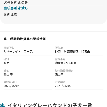
犬舎お迎えのみ
血統書引き渡し
お迎え後
第一種動物取扱業の登録情報
事業所名
所在地
リバーサイド ラーテル
神奈川県 高座郡寒川町宮山
種別
登録番号
販売
動愛第220036号
氏名
動物取扱責任者
西山 隼
西山隼
登録年月日
有効期限
2022/05/06
2027/05/05
イタリアングレーハウンドの子犬一覧