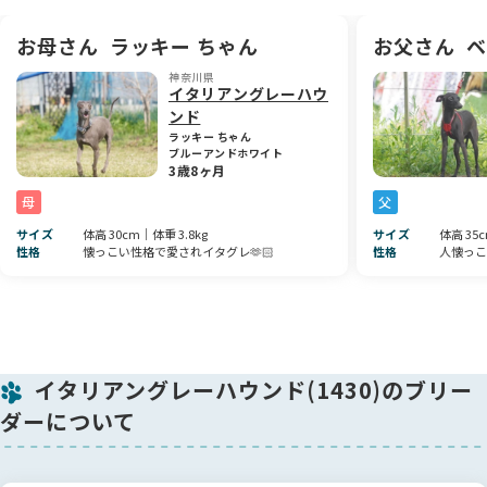
人にも興味津々で、近づくと嬉しそうに寄ってきてくれる可愛
い一面もあります🐶💕
お母さん
ラッキー ちゃん
お父さん
ベ
日々たくさんの愛情を受けながら、のびのびと育っています。
神奈川県
🌱 成長が楽しみな男の子 🌱
イタリアングレーハウ
ンド
兄弟たちと一緒に遊びながら、社会性も少しずつ学んでいます
ラッキー ちゃん
ブルーアンドホワイト
😊
3歳8ヶ月
これからどんな表情や性格を見せてくれるのか、とても楽しみ
です♪
母
父
サイズ
体高 30cm｜体重 3.8kg
サイズ
体高 35
イタグレらしい魅力がたっぷり詰まった、可愛い次男くんです
性格
懐っこい性格で愛されイタグレ🫶🏻
性格
人懐っこ
✨
🏡 素敵なご縁をお待ちしております 🏡
この子を家族として、生涯大切に可愛がってくださるオーナー
様とのご縁を心よりお待ちしております🍀
イタリアングレーハウンド(1430)のブリー
気になることがございましたら、どうぞお気軽にお問い合わせ
ダーについて
ください😊