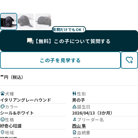
間
間
間
質問だけでもOK！
【無料】この子について質問する
この子を見学する
-
円（税込）
pets
犬種
wc
性別
イタリアングレーハウンド
男の子
palette
カラー
cake
誕生日
シール&ホワイト
2026/04/13（3か月）
mood
性格
person
ブリーダー名
好奇心旺盛
西山 隼
location_on
地域
description
血統書