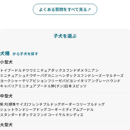
よくある質問をすべて見る
子犬を選ぶ
犬種
から子犬を探す
小型犬
トイプードル
チワワ
ミニチュアダックスフンド
ポメラニアン
ミニチュアシュナウザー
パグ
カニンヘンダックスフンド
シーズー
マルチーズ
ヨークシャーテリア
ビションフリーゼ
パピヨン
イタリアングレーハウンド
キャバリア
ミニチュアプードル
狆(チン)
日本スピッツ
中型犬
柴犬(標準サイズ)
フレンチブルドッグ
ボーダーコリー
ブルドッグ
シェットランドシープドッグ
コーギー
ミディアムプードル
スタンダードダックスフンド
コーイケルホンディエ
大型犬