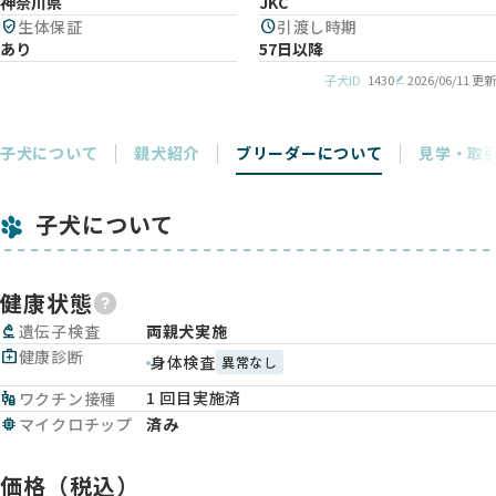
神奈川県
JKC
verified_user
生体保証
schedule
引渡し時期
あり
57日以降
子犬ID
1430
2026/06/11 更新
子犬について
親犬紹介
ブリーダーについて
見学・取
子犬について
健康状態
biotech
遺伝子検査
両親犬実施
medical_services
健康診断
身体検査
異常なし
1 回目実施済
vaccines
ワクチン接種
memory
マイクロチップ
済み
価格（税込）